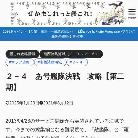
目次
MENU
2026夏イベント【反撃！第三十一戦隊の戦い】【L’Élan de la Flotte Française -フランス
1
マップ情報
艦隊の躍動-】開催中！
ルート分岐
1.1
艦これ攻略情報
南西諸島海域（２－１～２－５）
ルート固定
1.2
#マップ攻略
#南西諸島海域
#２－４
固定編成
1.2.1
２－４ あ号艦隊決戦 攻略【第二
ランダム編成
1.2.2
期】
2
編成例(初攻略)
3
初攻略にあたって
2025年1月23日
2021年8月12日
戦闘数と燃料/弾薬の関係について
3.1
2013/04/23のサービス開始から実装されている海域で
装備の開発
3.2
す。今までの総集編となる難易度で、「敵艦隊」と「羅
艦載機を揃えよう
3.2.1