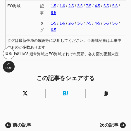
EO海域
記
1-5
/
1-6
/
2-5
/
3-5
/
7-5
/
4-5
/
5-5
/
5-6
/
事
6-5
タ
1-5
/
1-6
/
2-5
/
3-5
/
7-5
/
4-5
/
5-5
/
5-6
/
グ
6-5
タグは最新任務の確認等に活用してください。※海域記事は工事中
のものが多数あります
~2024/11/08 通常海域とEO海域それぞれ更新。各方面の更新未定
この記事をシェアする
前の記事
次の記事