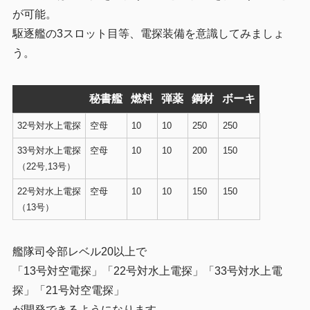
が可能。
駆逐艦の3スロット目等、電探装備を意識してみましょ
う。
秘書艦
燃料
弾薬
鋼材
ボーキ
32号対水上電探
空母
10
10
250
250
33号対水上電探
空母
10
10
200
150
（22号,13号）
22号対水上電探
空母
10
10
150
150
（13号）
艦隊司令部レベル20以上で
「13号対空電探」「22号対水上電探」「33号対水上電
探」「21号対空電探」
が開発できるようになります。