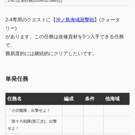
2-4の定期任務(2024/01/16時点)
2-4専用のクエストに【
沖ノ島海域迎撃戦
】(クォータ
リー)
があります。この任務は改修資材を5つ入手できる任務
で、
難易度的には継続的にクリアしたいです。
単発任務
任務名
編成
条件
他海域
「小沢艦隊」出撃せよ！
「第十六戦隊(第三次)」出撃
せよ！