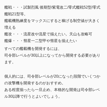
艦戦・・・
試製烈風 後期型/紫電改二/零式艦戦52型/零式
艦戦21型等。
艦載機熟練度をマックスにすると稼げる制空値が大きく
増える
艦攻・・・流星改や流星で揃えたい。天山も攻略可
艦爆・・・
彗星一二型甲や彗星を揃えたい
すべての艦載機を開発するには、
司令部レベルが30以上になってから開発する必要があり
ます。
個人的には、司令部レベルが20になった段階でいくつか
の攻撃機を開発するのがおすすめ。
ある程度揃ったら一旦止め、本格的な開発は司令部レベ
ル30以降で行うとよいでしょう。