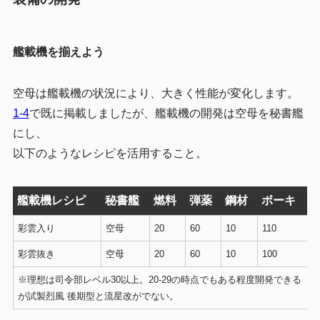
艦載機を揃えよう
空母は艦載機の状況により、大きく性能が変化します。
1-4
で既に掲載しましたが、艦載機の開発は空母を秘書艦
にし、
以下のようなレシピを活用すること。
艦載機レシピ
秘書艦
燃料
弾薬
鋼材
ボーキ
彩雲入り
空母
20
60
10
110
彩雲抜き
空母
20
60
10
100
※理想は司令部レベル30以上。20-29の時点でもある程度開発できる
が試製烈風 後期型と流星改がでない。