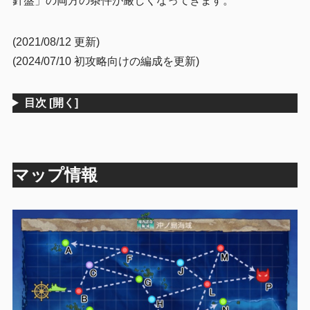
針盤」の両方の条件が厳しくなってきます。
徹甲弾を開発しよう
3.2.2
(2021/08/12 更新)
渦潮対策に電探を装備しよう
3.2.3
(2024/07/10 初攻略向けの編成を更新)
「改」改装や近代化改修を目標に
3.3
4
クエスト
目次
[開く]
定期任務
4.1
単発任務
4.2
5
ドロップ
マップ情報
6
まとめ