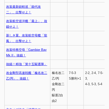
改装最新鋭軽巡「能代改
二」、出撃せよ！
改装航空巡洋艦「最上」、抜
錨せよ！
新しき翼。改装航空母艦「龍
鳳」、出撃せよ！
改装特務空母「Gambier Bay
Mk.II」抜錨！
抜錨！精強「第十五駆逐隊」
改金剛型高速戦艦「榛名改二
榛名改二
7-5-3
2-2, 2-4, 7-5-
乙/丙」、抜錨！
乙/丙
S勝利×1
3,
金剛改二
4-3, 5-3, 5-4
丙
駆逐2自
由2