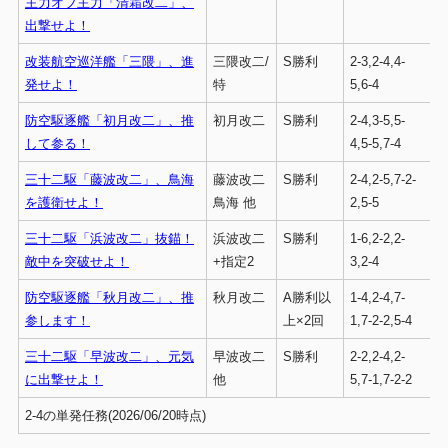
主力オブ主力「清霜改二」、
出撃せよ！
改装航空巡洋艦「三隈」、進
三隈改二/
S勝利
2-3,2-4,4-
発せよ！
特
5,6-4
防空駆逐艦「初月改二」、推
初月改二
S勝利
2-4,3-5,5-
して参る！
4,5-5,7-4
三十二駆「藤波改二」、鳥海
藤波改二
S勝利
2-4,2-5,7-2-
を護衛せよ！
鳥海 他
2,5-5
三十二駆「浜波改二」抜錨！
浜波改二
S勝利
1-6,2-2,2-
敵中を突破せよ！
+指定2
3,2-4
防空駆逐艦「秋月改二」、推
秋月改二
A勝利以
1-4,2-4,7-
参します！
上×2回
1,7-2-2,5-4
三十二駆「早波改二」、元気
早波改二
S勝利
2-2,2-4,2-
に出撃せよ！
他
5,7-1,7-2-2
2-4の単発任務(2026/06/20時点)