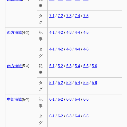
事
タ
7-1
/
7-2
/
7-3
/
7-4
/
7-5
グ
西方海域
(4-☓)
記
4-1
/
4-2
/
4-3
/
4-4
/
4-5
事
タ
4-1
/
4-2
/
4-3
/
4-4
/
4-5
グ
南方海域
(5-☓)
記
5-1
/
5-2
/
5-3
/
5-4
/
5-5
/
5-6
事
タ
5-1
/
5-2
/
5-3
/
5-4
/
5-5
/
5-6
グ
中部海域
(6-☓)
記
6-1
/
6-2
/
6-3
/
6-4
/
6-5
事
タ
6-1
/
6-2
/
6-3
/
6-4
/
6-5
グ