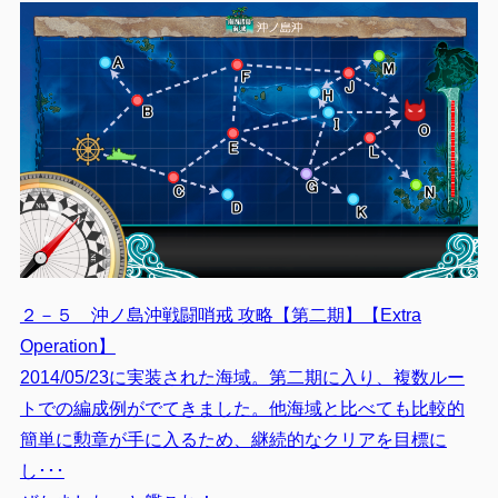
２－５ 沖ノ島沖戦闘哨戒 攻略【第二期】【Extra
Operation】
2014/05/23に実装された海域。第二期に入り、複数ルー
トでの編成例がでてきました。他海域と比べても比較的
簡単に勲章が手に入るため、継続的なクリアを目標に
し･･･