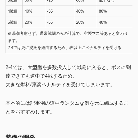
3戦目
60%
-15
60%
低下なし
4戦目
40%
-35
40%
80%
5戦目
20%
-55
20%
40%
※渦潮考慮せず。通常戦闘のみの計算で、空襲マス等あると変わり
ます。
2-4では更に渦潮を経由するため、表以上にペナルティを受ける
2-4では、大型艦を多数投入して戦闘に入ると、ボスに到
達できても道中で4戦するため、
大きな燃料/弾薬ペナルティを受けてしまいます。
基本的には記事例の道中ランダムな例を元に編成するこ
とをおすすめします。
装備の開発