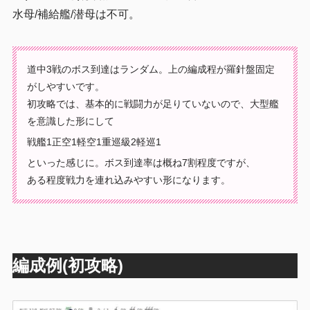
水母/補給艦/潜母は不可。
道中3戦のボス到達はランダム。上の編成程が羅針盤固定
がしやすいです。
初攻略では、基本的に戦闘力が足りていないので、大型艦
を意識した形にして
戦艦1正空1軽空1重巡級2軽巡1
といった感じに。ボス到達率は概ね7割程度ですが、
ある程度戦力を連れ込みやすい形になります。
編成例(初攻略)