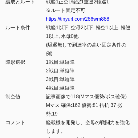
編成とルート
戦艦1正空1軽空1重巡2軽巡1
※ルート固定不可
https://tinyurl.com/286wm888
ルート条件
戦艦1以下, 空母2以下, 軽空1以上, 軽巡
1以上, 水母0他
(駆逐無しで到達率の高い固定条件の
例)
陣形選択
1戦目:単縦陣
2戦目:単縦陣
3戦目:単縦陣
4戦目:単縦陣
制空値
記事画像で118(Mマス優勢/ボス確保)
Mマス 確保:162 優勢:81 拮抗:37 劣
勢:19
コメント
艦載機を開発し、空母の戦闘力を強化
します。