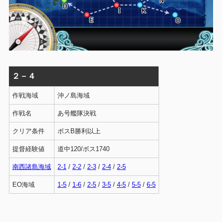
２－４
作戦海域
沖ノ島海域
作戦名
あ号艦隊決戦
クリア条件
ボスB勝利以上
提督経験値
道中120/ボス1740
南西諸島海域
2-1
/
2-2
/
2-3
/
2-4
/
2-5
EO海域
1-5
/
1-6
/
2-5
/
3-5
/
4-5
/
5-5
/
6-5