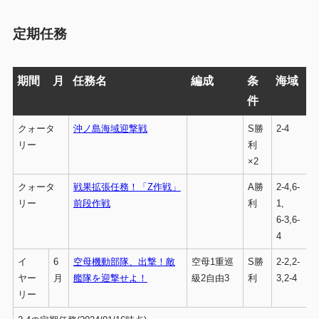
定期任務
期間
月
任務名
編成
条
海域
件
クォータ
沖ノ島海域迎撃戦
S勝
2-4
リー
利
×2
クォータ
戦果拡張任務！「Z作戦」
A勝
2-4,6-
リー
前段作戦
利
1,
6-3,6-
4
イ
6
空母機動部隊、出撃！敵
空母1重巡
S勝
2-2,2-
ヤー
月
艦隊を迎撃せよ！
級2自由3
利
3,2-4
リー