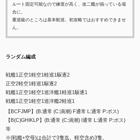
ルート固定可能なので練度が高く、改二艦が揃っている場
合に。
重巡級のところは基本航巡。初攻略ではおすすめできませ
ん。
ランダム編成
戦艦1正空1軽空1軽巡1駆逐2
正空2軽空1軽巡1駆逐2
戦艦1正空1軽空1巡洋艦1軽巡1駆逐1
戦艦1正空1軽空1巡洋艦2軽巡1
【BCFJMP】(B:通常 (C:渦潮) F通常 L:通常 P:ボス)
【B(C)GHIKLP】(B:通常 (C:渦潮) I通常 L:通常 P:ボス)
等
※(戦艦+空母)は合計で3隻迄。軽空含め3隻。