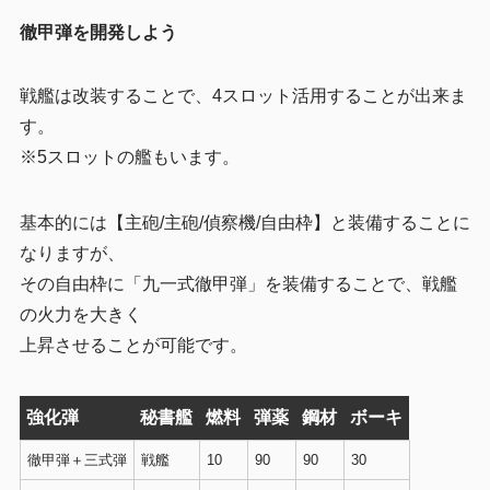
徹甲弾を開発しよう
戦艦は改装することで、4スロット活用することが出来ま
す。
※5スロットの艦もいます。
基本的には【主砲/主砲/偵察機/自由枠】と装備することに
なりますが、
その自由枠に「九一式徹甲弾」を装備することで、戦艦
の火力を大きく
上昇させることが可能です。
強化弾
秘書艦
燃料
弾薬
鋼材
ボーキ
徹甲弾＋三式弾
戦艦
10
90
90
30