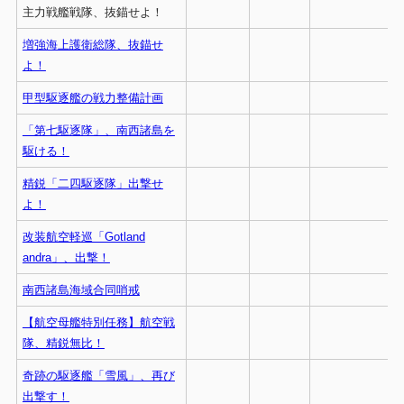
主力戦艦戦隊、抜錨せよ！
増強海上護衛総隊、抜錨せ
よ！
甲型駆逐艦の戦力整備計画
「第七駆逐隊」、南西諸島を
駆ける！
精鋭「二四駆逐隊」出撃せ
よ！
改装航空軽巡「Gotland
andra」、出撃！
南西諸島海域合同哨戒
【航空母艦特別任務】航空戦
隊、精鋭無比！
奇跡の駆逐艦「雪風」、再び
出撃す！