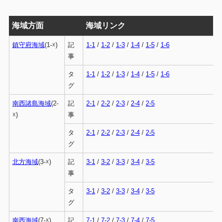
海域方面
海域リンク
鎮守府海域
(1-☓)
記
1-1
/
1-2
/
1-3
/
1-4
/
1-5
/
1-6
事
タ
1-1
/
1-2
/
1-3
/
1-4
/
1-5
/
1-6
グ
南西諸島海域
(2-
記
2-1
/
2-2
/
2-3
/
2-4
/
2-5
☓)
事
タ
2-1
/
2-2
/
2-3
/
2-4
/
2-5
グ
北方海域
(3-☓)
記
3-1
/
3-2
/
3-3
/
3-4
/
3-5
事
タ
3-1
/
3-2
/
3-3
/
3-4
/
3-5
グ
南西海域
(7-☓)
記
7-1
/
7-2
/
7-3
/
7-4
/
7-5