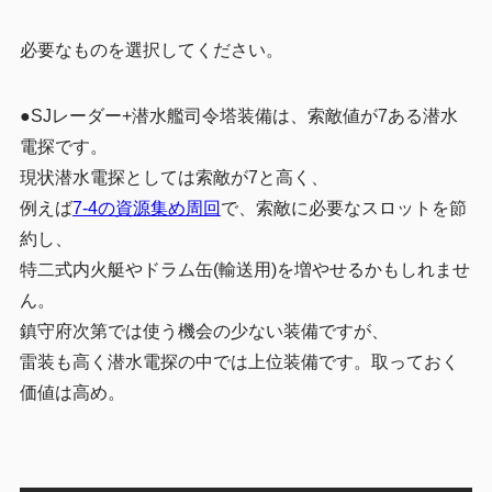
必要なものを選択してください。
●SJレーダー+潜水艦司令塔装備は、索敵値が7ある潜水
電探です。
現状潜水電探としては索敵が7と高く、
例えば
7-4の資源集め周回
で、索敵に必要なスロットを節
約し、
特二式内火艇やドラム缶(輸送用)を増やせるかもしれませ
ん。
鎮守府次第では使う機会の少ない装備ですが、
雷装も高く潜水電探の中では上位装備です。取っておく
価値は高め。