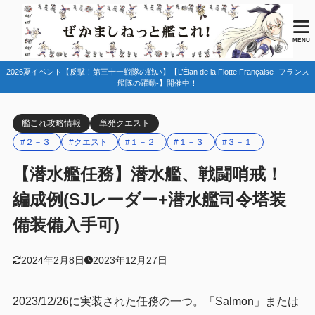
目次
MENU
2026夏イベント【反撃！第三十一戦隊の戦い】【L’Élan de la Flotte Française -フランス
1
任務情報
艦隊の躍動-】開催中！
2
編成例
艦これ攻略情報
単発クエスト
１－２
2.1
#２－３
#クエスト
#１－２
#１－３
#３－１
１－３
2.2
【潜水艦任務】潜水艦、戦闘哨戒！
(１－３) ２－３ ３－１
2.3
編成例(SJレーダー+潜水艦司令塔装
3
まとめ
備装備入手可)
2024年2月8日
2023年12月27日
2023/12/26に実装された任務の一つ。「Salmon」または