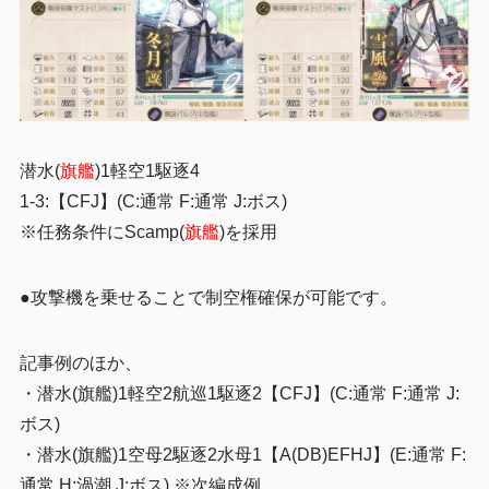
潜水(
旗艦
)1軽空1駆逐4
1-3:【CFJ】(C:通常 F:通常 J:ボス)
※任務条件にScamp(
旗艦
)を採用
●攻撃機を乗せることで制空権確保が可能です。
記事例のほか、
・潜水(旗艦)1軽空2航巡1駆逐2
【CFJ】(C:通常 F:通常 J:
ボス)
・潜水(旗艦)1空母2駆逐2水母1【A(DB)EFHJ】(E:通常 F:
通常 H:渦潮 J:ボス) ※次編成例