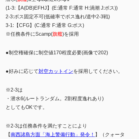
(1-3:【A(DB)EFHJ】(E:通常 F:通常 H:渦潮 J:ボス))
2-3:ボス固定不可(低確率でボス逸れ/道中2-3戦)
3-1:【CFG】(C:通常 F:通常 G:ボス)
※任務条件にScamp(
旗艦
)を採用
●制空権確保に制空値170程度必要(画像で202)
●好みに応じて
対空カットイン
を採用してください。
※2-3は
・潜水6(ルートランダム。2割程度逸れあり)
としてもOKです。
※2-3
は任務条件を満たすことにより
【
南西諸島方面「海上警備行動」発令！
】（クォータ