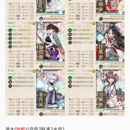
潜水(
旗艦
)1空母2駆逐2水母1