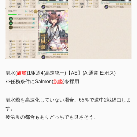
潜水(
旗艦
)1駆逐4(高速統一)
【AE】(A:通常 E:ボス)
※任務条件にSalmon(
旗艦
)を採用
潜水艦を高速化していない場合、65％で道中2戦経由しま
す。
疲労度の都合もありどっちでも良さそう。