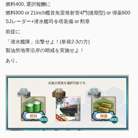
燃料400, 選択報酬に
燃料800 or 21inch艦首魚雷発射管4門(後期型) or 弾薬800
SJレーダー+潜水艦司令塔装備 or 勲章
前提に
「潜水艦隊」出撃せよ！(単発2-3の方)
製油所地帯沿岸の哨戒を実施せよ！
あり。