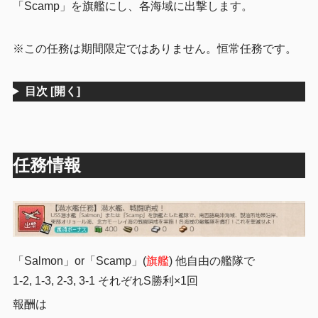
「Scamp」を旗艦にし、各海域に出撃します。
※この任務は期間限定ではありません。恒常任務です。
目次
[開く]
任務情報
「Salmon」or「Scamp」(
旗艦
) 他自由の艦隊で
1-2, 1-3, 2-3, 3-1 それぞれS勝利×1回
報酬は