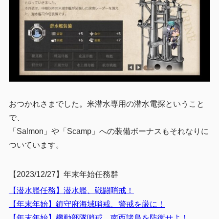
おつかれさまでした。米潜水専用の潜水電探ということ
で、
「Salmon」や「Scamp」への装備ボーナスもそれなりに
ついています。
【2023/12/27】年末年始任務群
【潜水艦任務】潜水艦、戦闘哨戒！
【年末年始】鎮守府海域哨戒、警戒を厳に！
【年末年始】機動部隊哨戒、南西諸島を防衛せよ！