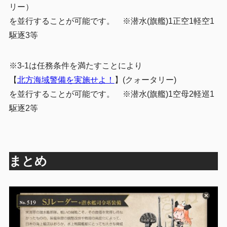
リー）
を並行することが可能です。 ※潜水(旗艦)1正空1軽空1
駆逐3等
※3-1は任務条件を満たすことにより
【
北方海域警備を実施せよ！
】(クォータリー)
を並行することが可能です。 ※潜水(旗艦)1空母2軽巡1
駆逐2等
まとめ