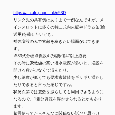
https://aircalc.page.link/n53D
リンク先の共有例はあくまで一例なんですが、メ
インスロットに多くの特二式内火艇やドラム缶(輸
送用)を載せたいとき、
補強増設のみで索敵を稼ぎたい場面が出てきま
す。
※33式分岐点係数4で索敵値47以上必要
その時に索敵値の高い潜水電探が多いと、増設を
開ける数が少なくて済んだり、
少し練度が低くても要求索敵値をギリギリ満たし
たりできると言った感じですね。
状況次第では隻数を減らしても周回できるように
なるので、1隻分資源を浮かせられるとかもあり
ます。
紫雲使ってたらそんなに関係ない話だと思うけ