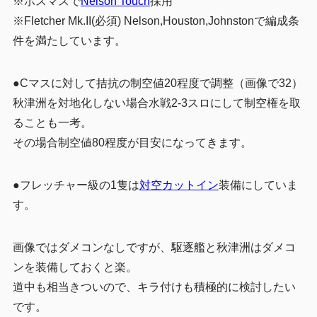
※ボスマスで
Nelson Touch
採用
※Fletcher Mk.II(必須) Nelson,Houston,Johnstonで編成条
件を満たしています。
●Cマスに対して拮抗の制空値20程度で調整（画像で32）
秋津洲を対地化しない場合水戦2-3スロにして制空権を取
ることも一考。
その場合制空値80程度が目安になってきます。
●フレッチャー級の1隻は
対空カットイン
装備にしていま
す。
画像ではダメコンなしですが、駆逐艦と秋津洲はダメコ
ンを装備しておくと楽。
道中も相当きついので、キラ付けも積極的に検討したい
です。