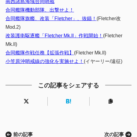
南西諸島海域合同哨戒
合同艦隊機動部隊、出撃せよ！
合同艦隊旗艦、改装「Fletcher」、抜錨！
(Fletcher改
Mod.2)
改装護衛駆逐艦「Fletcher Mk.II」作戦開始！
(Fletcher
Mk.II)
合同艦隊作戦任務【拡張作戦】
(Fletcher Mk.II)
小笠原沖哨戒線の強化を実施せよ！
(イヤーリー/遠征)
この記事をシェアする
前の記事
次の記事