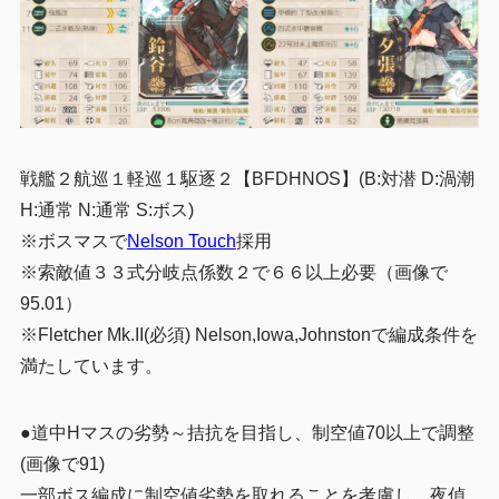
戦艦２航巡１軽巡１駆逐２【BFDHNOS】(B:対潜 D:渦潮
H:通常 N:通常 S:ボス)
※ボスマスで
Nelson Touch
採用
※索敵値３３式分岐点係数２で６６以上必要（画像で
95.01）
※Fletcher Mk.II(必須) Nelson,Iowa,Johnstonで編成条件を
満たしています。
●道中Hマスの劣勢～拮抗を目指し、制空値70以上で調整
(画像で91)
一部ボス編成に制空値劣勢を取れることを考慮し、夜偵