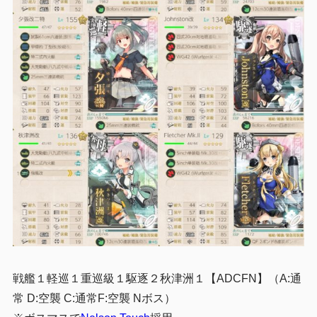
戦艦１軽巡１重巡級１駆逐２秋津洲１
【ADCFN】（A:通
常 D:空襲 C:通常F:空襲 Nボス）