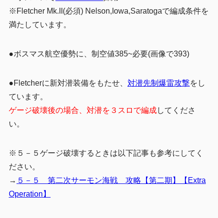
※Fletcher Mk.II(必須) Nelson,Iowa,Saratogaで編成条件を
満たしています。
●ボスマス航空優勢に、制空値385~必要(画像で393)
●Fletcherに新対潜装備をもたせ、
対潜先制爆雷攻撃
をし
ています。
ゲージ破壊後の場合、対潜を３スロで編成
してくださ
い。
※５－５ゲージ破壊するときは以下記事も参考にしてく
ださい。
→
５－５ 第二次サーモン海戦 攻略【第二期】【Extra
Operation】