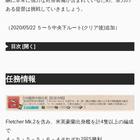
酬に非常に強力な対潜装備が含まれているため、余力の
3
まとめ
ある提督は挑戦していきましょう。
（2020/05/22 ５ー５中央下ルート(クリア後)追加）
目次
[開く]
任務情報
Fletcher Mk.2を含み、米英豪蘭出身艦を計4隻以上の編成
で
４－５・５－５・６－４それぞれ2回S勝利