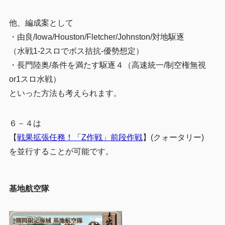
他、編成案として
・由良/Iowa/Houston/Fletcher/Johnston/対地駆逐
（水戦1-2スロでボス拮抗-優勢想定）
・長門陸奥/条件を満たす駆逐４（高速統一/制空権無視
or1スロ水戦）
といった方法も考えられます。
６－４は
【
戦果拡張任務！「Z作戦」前段作戦
】(クォータリー)
を並行することが可能です。
基地航空隊