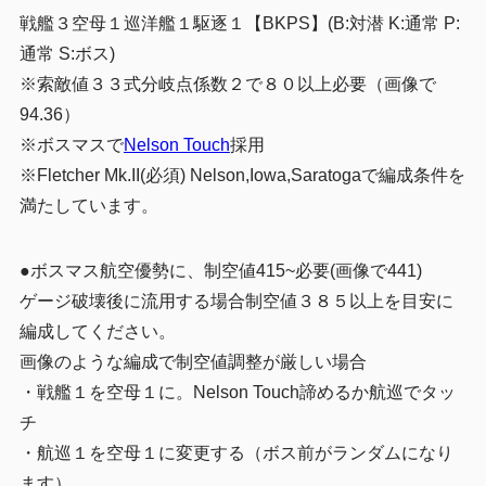
戦艦３空母１巡洋艦１駆逐１【BKPS】(B:対潜 K:通常 P:
通常 S:ボス)
※索敵値３３式分岐点係数２で８０以上必要（画像で
94.36）
※ボスマスで
Nelson Touch
採用
※Fletcher Mk.II(必須) Nelson,Iowa,Saratogaで編成条件を
満たしています。
●ボスマス航空優勢に、制空値415~必要(画像で441)
ゲージ破壊後に流用する場合制空値３８５以上を目安に
編成してください。
画像のような編成で制空値調整が厳しい場合
・戦艦１を空母１に。Nelson Touch諦めるか航巡でタッ
チ
・航巡１を空母１に変更する（ボス前がランダムになり
ます）