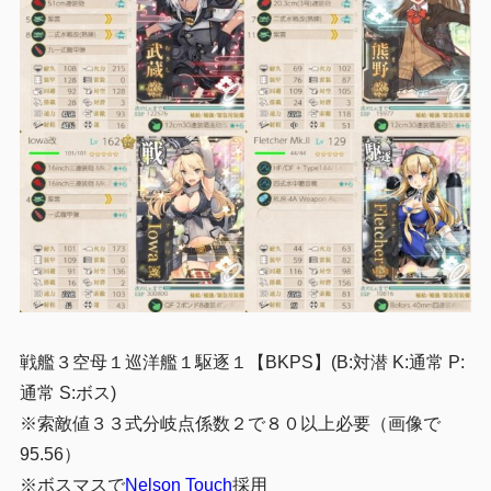
戦艦３空母１巡洋艦１駆逐１【BKPS】(B:対潜 K:通常 P:
通常 S:ボス)
※索敵値３３式分岐点係数２で８０以上必要（画像で
95.56）
※ボスマスで
Nelson Touch
採用