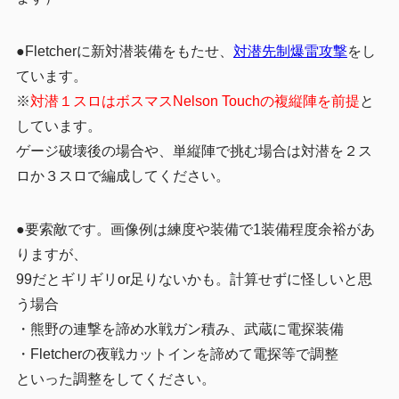
●Fletcherに新対潜装備をもたせ、
対潜先制爆雷攻撃
をし
ています。
※
対潜１スロはボスマスNelson Touchの複縦陣を前提
と
しています。
ゲージ破壊後の場合や、単縦陣で挑む場合は対潜を２ス
ロか３スロで編成してください。
●要索敵です。画像例は練度や装備で1装備程度余裕があ
りますが、
99だとギリギリor足りないかも。計算せずに怪しいと思
う場合
・熊野の連撃を諦め水戦ガン積み、武蔵に電探装備
・Fletcherの夜戦カットインを諦めて電探等で調整
といった調整をしてください。