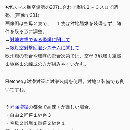
●ボスマス航空優勢の207に合わせ艦戦２－３スロで調
整。(画像で231)
画像例は空母２隻で、上１隻は対地艦爆を装備せず、随
伴を殴る形に調整。
→
対地攻撃できる艦爆に関して
→
敵対空射撃回避システムに関して
欧州艦の都合や艦隊の都合次第では、空母３戦艦１重巡
１駆逐１の編成の方が組みやすいかも。
Fletcherは対潜対策に対潜装備を使用。対地２装備でも良
いですね。
※
補強増設
の都合で高速＋が難しい場合、
・自由２軽巡１駆逐３
・
空母２戦艦１重巡２駆逐１