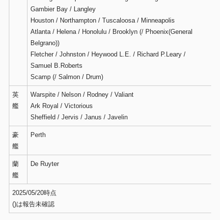
Gambier Bay / Langley
Houston / Northampton / Tuscaloosa / Minneapolis
Atlanta / Helena / Honolulu / Brooklyn (/ Phoenix(General
Belgrano))
Fletcher / Johnston / Heywood L.E. / Richard P.Leary /
Samuel B.Roberts
Scamp (/ Salmon / Drum)
英
Warspite / Nelson / Rodney / Valiant
艦
Ark Royal / Victorious
Sheffield / Jervis / Janus / Javelin
豪
Perth
艦
蘭
De Ruyter
艦
2025/05/20時点
()は報告未確認