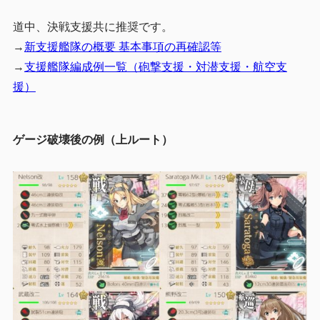
道中、決戦支援共に推奨です。
→
新支援艦隊の概要 基本事項の再確認等
→
支援艦隊編成例一覧（砲撃支援・対潜支援・航空支
援）
ゲージ破壊後の例（上ルート）