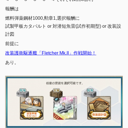
報酬は
燃料弾薬鋼材1000,勲章1,選択報酬に
試製甲板カタパルト or 対潜短魚雷(試作初期型) or 改装設
計図
前提に
改装護衛駆逐艦「Fletcher Mk.II」作戦開始！
あり。