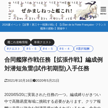
目次
MENU
2026夏イベント【反撃！第三十一戦隊の戦い】【L’Élan de la Flotte Française -フランス
1
任務情報
艦隊の躍動-】開催中！
任務該当艦
1.1
艦これ攻略情報
単発クエスト
2
編成例
#クエスト
#５－５
#４－５
#６－４
#選択報酬
４－５
2.1
合同艦隊作戦任務【拡張作戦】編成例
５－５
2.2
対潜短魚雷(試作初期型)入手任務
ゲージ破壊前の例
2.2.1
ゲージ破壊後の例（上ルート）
2.2.2
2021年10月16日
2020年5月21日
ゲージ破壊後の例（中央下ルート）
2.2.3
2020/05/20に実装された任務の一つ。編成縛りがきつい
６－４
2.3
中で高難易度海域に挑戦する必要があります。クリア報
基地航空隊
2.3.1