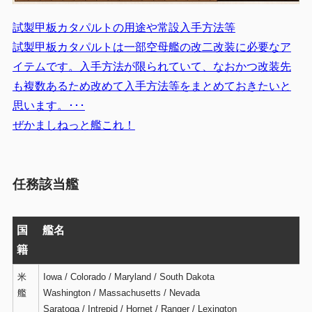
試製甲板カタパルトの用途や常設入手方法等
試製甲板カタパルトは一部空母艦の改二改装に必要なア
イテムです。入手方法が限られていて、なおかつ改装先
も複数あるため改めて入手方法等をまとめておきたいと
思います。･･･
ぜかましねっと艦これ！
任務該当艦
国
艦名
籍
米
Iowa / Colorado / Maryland / South Dakota
艦
Washington / Massachusetts / Nevada
Saratoga / Intrepid / Hornet / Ranger / Lexington