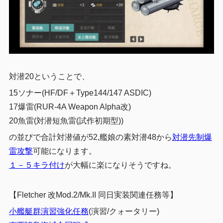
対潜20ということで、
15ソナー(HF/DF＋Type144/147 ASDIC)
17爆雷(RUR-4A Weapon Alpha改)
20魚雷(対潜短魚雷(試作初期型)
)
の並びで合計対潜値が52,艦娘の素対潜48から
対潜先制爆
雷攻撃
可能になります。
１－５キラ付け
が大幅に楽になりそうですね。
【Fletcher 改Mod.2/Mk.II 同日実装関連任務等】
小艦艇群演習強化任務
(演習/クォータリー)