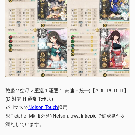
戦艦２空母２重巡１駆逐１(高速＋統一)【ADHT/CDHT】
(D:対潜 H:通常 T:ボス)
※Hマスで
Nelson Touch
採用
※Fletcher Mk.II(必須) Nelson,Iowa,Intrepidで編成条件を
満たしています。