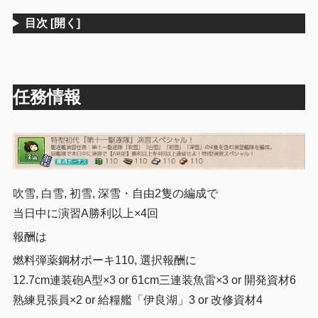
目次
[開く]
任務情報
吹雪, 白雪, 初雪, 深雪・自由2隻の編成で
当日中に演習A勝利以上×4回
報酬は
燃料弾薬鋼材ボーキ110, 選択報酬に
12.7cm連装砲A型×3 or 61cm三連装魚雷×3 or 開発資材6
熟練見張員×2 or 給糧艦「伊良湖」3 or 改修資材4