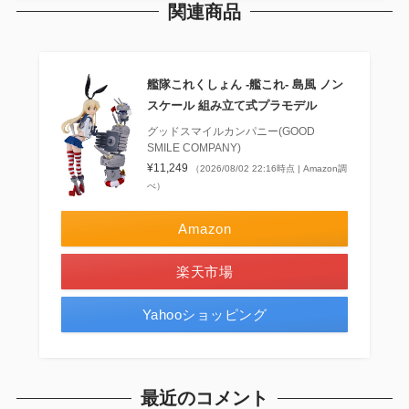
関連商品
艦隊これくしょん ‐艦これ‐ 島風 ノン
スケール 組み立て式プラモデル
グッドスマイルカンパニー(GOOD
SMILE COMPANY)
¥11,249
（2026/08/02 22:16時点 | Amazon調
べ）
Amazon
楽天市場
Yahooショッピング
最近のコメント