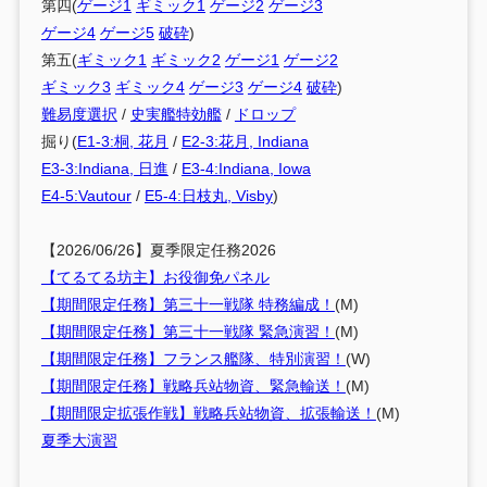
第四(
ゲージ1
ギミック1
ゲージ2
ゲージ3
ゲージ4
ゲージ5
破砕
)
第五(
ギミック1
ギミック2
ゲージ1
ゲージ2
ギミック3
ギミック4
ゲージ3
ゲージ4
破砕
)
難易度選択
/
史実艦特効艦
/
ドロップ
掘り(
E1-3:桐, 花月
/
E2-3:花月, Indiana
E3-3:Indiana, 日進
/
E3-4:Indiana, Iowa
E4-5:Vautour
/
E5-4:日枝丸, Visby
)
【2026/06/26】夏季限定任務2026
【てるてる坊主】お役御免パネル
【期間限定任務】第三十一戦隊 特務編成！
(M)
【期間限定任務】第三十一戦隊 緊急演習！
(M)
【期間限定任務】フランス艦隊、特別演習！
(W)
【期間限定任務】戦略兵站物資、緊急輸送！
(M)
【期間限定拡張作戦】戦略兵站物資、拡張輸送！
(M)
夏季大演習