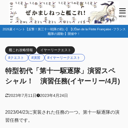
目次
MENU
2026夏イベント【反撃！第三十一戦隊の戦い】【L’Élan de la Flotte Française -フランス
1
任務情報
艦隊の躍動-】開催中！
年間型任務とは？
1.1
艦これ攻略情報
イヤーリークエスト
2
まとめ
#クエスト
#演習
#イヤーリークエスト
特型初代「第十一駆逐隊」演習スペ
シャル！ 演習任務(イヤーリー/4月)
2023年7月11日
2023年4月24日
2023/04/23に実装された任務の一つ。第十一駆逐隊の演
習任務です。