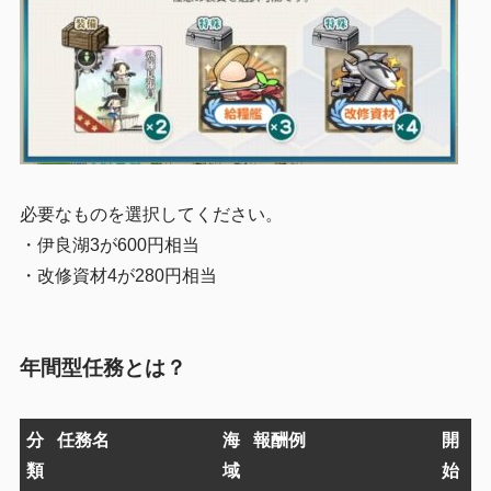
必要なものを選択してください。
・伊良湖3が600円相当
・改修資材4が280円相当
年間型任務とは？
分
任務名
海
報酬例
開
類
域
始