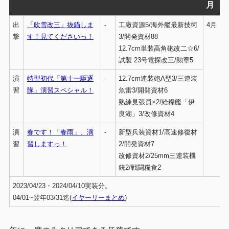
月
出
「吹雪改三」抜錨しま
-
工廠資源5/海外艦最新技術
4月
撃
す！見てくださいっ！
3/開発資材88
12.7cm単装高角砲改二☆6/
試製 23号電探改三/勲章5
演
特型初代「第十一駆逐
-
12.7cm連装砲A型3/三連装
習
隊」演習スペシャル！
魚雷3/開発資材6
熟練見張員×2/給糧艦「伊
良湖」3/改修資材4
演
春です！「春雨」、演
-
新型兵装資材1/高速修復材
習
習しますっ！
2/開発資材7
改修資材2/25mm三連装機
銃2/戦闘糧食2
2023/04/23・2024/04/10実装分。
04/01~翌年03/31迄(
イヤーリーまとめ
)