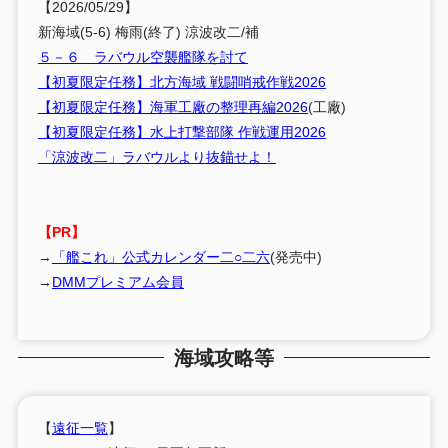
【2026/05/29】
新海域(5-6) 梅雨(終了) 涼波改二/補
５－６ ラバウル空襲艦隊を討て
【初夏限定任務】北方海域 戦闘哨戒作戦2026
【初夏限定任務】海軍工廠の整理再編2026
(工廠)
【初夏限定任務】水上打撃部隊 作戦運用2026
「涼波改二」ラバウルより抜錨せよ！
【PR】
→
「艦これ」公式カレンダー二○二六
(発売中)
→
DMMプレミアム会員
海域攻略等
【
遠征一覧
】