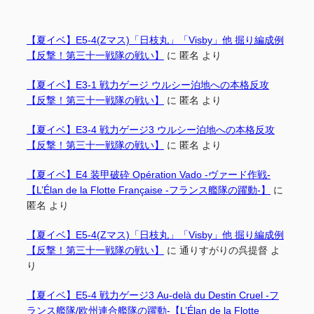
【夏イベ】E5-4(Zマス)「日枝丸」「Visby」他 掘り編成例
【反撃！第三十一戦隊の戦い】
に
匿名
より
【夏イベ】E3-1 戦力ゲージ ウルシー泊地への本格反攻
【反撃！第三十一戦隊の戦い】
に
匿名
より
【夏イベ】E3-4 戦力ゲージ3 ウルシー泊地への本格反攻
【反撃！第三十一戦隊の戦い】
に
匿名
より
【夏イベ】E4 装甲破砕 Opération Vado -ヴァード作戦-
【L’Élan de la Flotte Française -フランス艦隊の躍動-】
に
匿名
より
【夏イベ】E5-4(Zマス)「日枝丸」「Visby」他 掘り編成例
【反撃！第三十一戦隊の戦い】
に
通りすがりの呉提督
よ
り
【夏イベ】E5-4 戦力ゲージ3 Au-delà du Destin Cruel -フ
ランス艦隊/欧州連合艦隊の躍動-【L’Élan de la Flotte