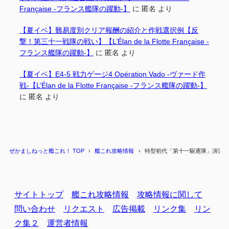
Française -フランス艦隊の躍動-】
に
匿名
より
【夏イベ】難易度別クリア報酬の紹介と作戦選択例【反
撃！第三十一戦隊の戦い】【L’Élan de la Flotte Française -
フランス艦隊の躍動-】
に
匿名
より
【夏イベ】E4-5 戦力ゲージ4 Opération Vado -ヴァード作
戦-【L’Élan de la Flotte Française -フランス艦隊の躍動-】
に
匿名
より
ぜかましねっと艦これ！ TOP
艦これ攻略情報
特型初代「第十一駆逐隊」演習スペ
サイトトップ
艦これ攻略情報
攻略情報に関して
問い合わせ
リクエスト
広告掲載
リンク集
リン
ク集２
運営者情報