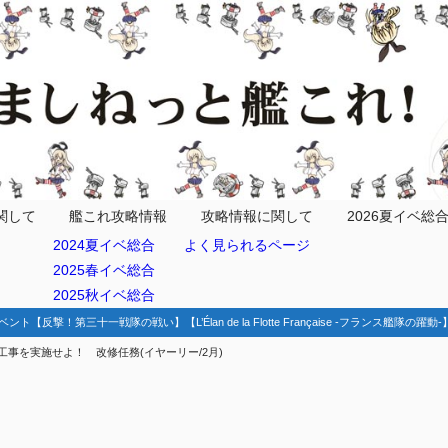
務とは？
関して
艦これ攻略情報
攻略情報に関して
2026夏イベ総
2024夏イベ総合
よく見られるページ
2025春イベ総合
2025秋イベ総合
ベント【反撃！第三十一戦隊の戦い】【L’Élan de la Flotte Française -フランス艦隊の躍
工事を実施せよ！ 改修任務(イヤーリー/2月)