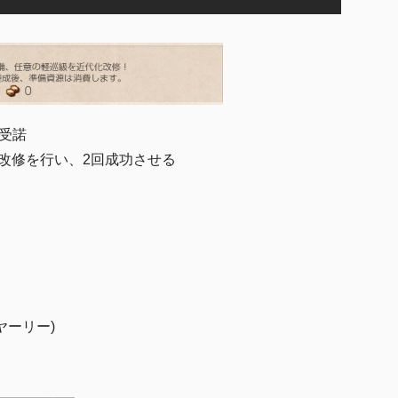
t
e
を受諾
改修を行い、2回成功させる
ヤーリー)