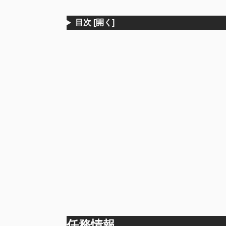
目次
[開く]
任務情報