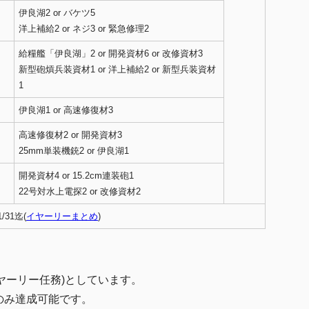
伊良湖2 or バケツ5
洋上補給2 or ネジ3 or 緊急修理2
給糧艦「伊良湖」2 or 開発資材6 or 改修資材3
新型砲熕兵装資材1 or 洋上補給2 or 新型兵装資材
1
伊良湖1 or 高速修復材3
高速修復材2 or 開発資材3
25mm単装機銃2 or 伊良湖1
開発資材4 or 15.2cm連装砲1
22号対水上電探2 or 改修資材2
/31迄(
イヤーリーまとめ
)
ヤーリー任務)としています。
1度のみ達成可能です。