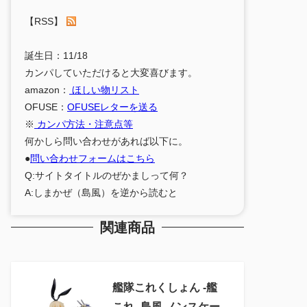
【RSS】
誕生日：11/18
カンパしていただけると大変喜びます。
amazon：
ほしい物リスト
OFUSE：
OFUSEレターを送る
※
カンパ方法・注意点等
何かしら問い合わせがあれば以下に。
●
問い合わせフォームはこちら
Q:サイトタイトルのぜかましって何？
A:しまかぜ（島風）を逆から読むと
関連商品
艦隊これくしょん ‐艦
これ‐ 島風 ノンスケー