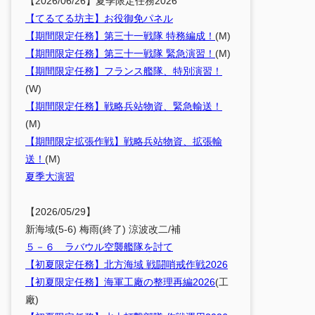
【2026/06/26】夏季限定任務2026
【てるてる坊主】お役御免パネル
【期間限定任務】第三十一戦隊 特務編成！
(M)
【期間限定任務】第三十一戦隊 緊急演習！
(M)
【期間限定任務】フランス艦隊、特別演習！
(W)
【期間限定任務】戦略兵站物資、緊急輸送！
(M)
【期間限定拡張作戦】戦略兵站物資、拡張輸
送！
(M)
夏季大演習
【2026/05/29】
新海域(5-6) 梅雨(終了) 涼波改二/補
５－６ ラバウル空襲艦隊を討て
【初夏限定任務】北方海域 戦闘哨戒作戦2026
【初夏限定任務】海軍工廠の整理再編2026
(工
廠)