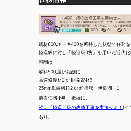
鋼材800,ボーキ400を所持した状態で任務
軽巡級に対し「軽巡級3隻」を用いた近代化
報酬は
燃料500,選択報酬に
高速修復材2 or 開発資材3
25mm単装機銃2 or 給糧艦「伊良湖」1
前提任務不明。後続に、
続：「軽巡」級の改修工事を実施せよ！
(イ
あり。