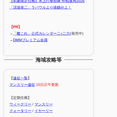
【初夏限定任務】水上打撃部隊 作戦運用2026
「涼波改二」ラバウルより抜錨せよ！
【PR】
→
「艦これ」公式カレンダー二○二六
(発売中)
→
DMMプレミアム会員
海域攻略等
【
遠征一覧
】
マンスリー遠征
15日正午更新
【定期任務】
ウィークリー
/
マンスリー
クォータリー
/
イヤーリー