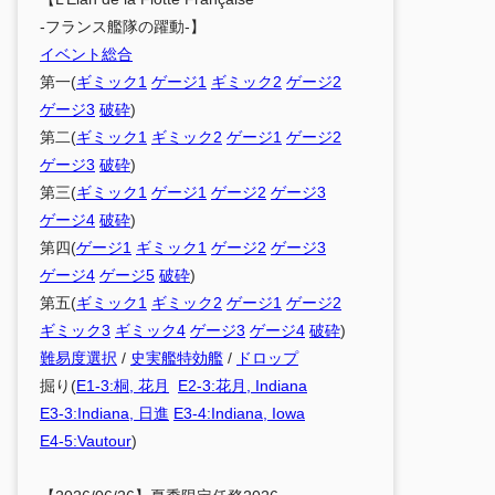
-フランス艦隊の躍動-】
イベント総合
第一(
ギミック1
ゲージ1
ギミック2
ゲージ2
ゲージ3
破砕
)
第二(
ギミック1
ギミック2
ゲージ1
ゲージ2
ゲージ3
破砕
)
第三(
ギミック1
ゲージ1
ゲージ2
ゲージ3
ゲージ4
破砕
)
第四(
ゲージ1
ギミック1
ゲージ2
ゲージ3
ゲージ4
ゲージ5
破砕
)
第五(
ギミック1
ギミック2
ゲージ1
ゲージ2
ギミック3
ギミック4
ゲージ3
ゲージ4
破砕
)
難易度選択
/
史実艦特効艦
/
ドロップ
掘り(
E1-3:桐, 花月
E2-3:花月, Indiana
E3-3:Indiana, 日進
E3-4:Indiana, Iowa
E4-5:Vautour
)