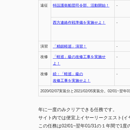
遠征
特設護衛船団司令部、活動開始！
-
西方連絡作戦準備を実施せよ！
-
演習
「精鋭軽巡」演習！
-
改修
「軽巡」級の改修工事を実施せ
-
よ！
改修
続：「軽巡」級の
-
改修工事を実施せよ！
2020/02/07実装分と2021/02/05実装分。02/01~翌年01
年に一度のみクリアできる任務です。
サイト内では便宜上イヤーリークエスト(イ
この任務は02/01~翌年01/31の１年間で