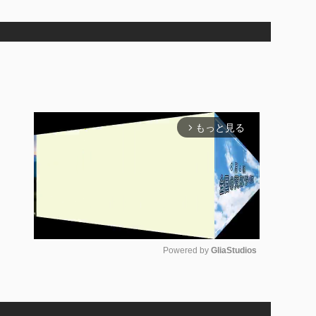
もっと見る
arrow_forward_ios
Powered by 
GliaStudios
M
u