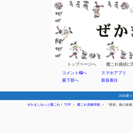
目次
1
任務情報
年間型任
1.1
2
クリア例
トップページへ
艦これ接続に
コメント欄へ
スマホアプリ
3
まとめ
最下部へ
新規着任
2026夏イ
ぜかましねっと艦これ！ TOP
艦これ攻略情報
「軽巡」級の改修