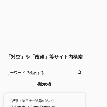
「対空」や「改修」等サイト内検索
掲示板
【反撃！第三十一戦隊の戦い】
【L’Élan de la Flotte Française