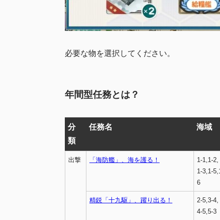
必要な物を選択してください。
年間型任務とは？
分
任務名
海域
類
出撃
「海防艦」、海を護る！
1-1,1-2,
1-3,1-5,
6
精鋭「十九駆」、躍り出る！
2-5,3-4,
4-5,5-3