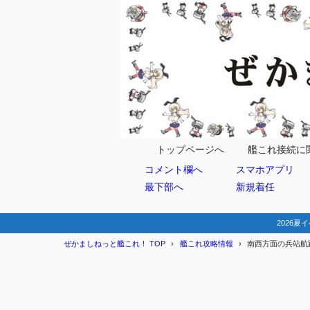
目次
1
任務情報
年間型任
1.1
2
編成例
トップページへ
艦これ接続に
コメント欄へ
スマホアプリ
１－５
2.1
最下部へ
新規着任
１－６
2.2
２－１
2.3
2026夏イ
ぜかましねっと艦これ！ TOP
艦これ攻略情報
南西方面の兵站航路
3
まとめ