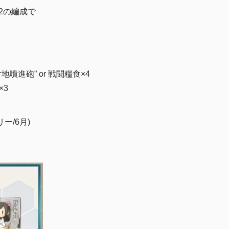
由2の編成で
対地噴進砲” or 戦闘糧食×4
×3
ー/6月)