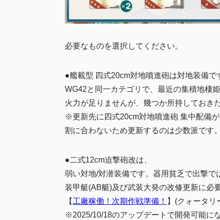
必要なものを選択してください。
●艦載型 四式20cm対地噴進砲は対地装備で
WG42と同一カテゴリで、最近の集積地棲
火力が足りませんが、幾つか所持しておき
※更新先に四式20cm対地噴進砲 集中配備
割に合わないため更新するのは少数派です
●二式12cm迫撃砲改は、
弱い対地/対潜装備です。器用貧乏で出撃で
装甲艇(AB艇)及び武装大発の改修更新に
【
工廠稼働！次期作戦準備！
】(クォータリ
※2025/10/18のアップデートで開発可能