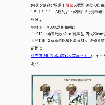
(軽巡or練巡or駆逐)1(
旗艦
)/(駆逐+海防)3自
1-5, 1-6, 2-1 A勝利以上×2回(1-6は港到達)
報酬は
鋼材ボーキ300,選択報酬に
二式12cm迫撃砲改×2 or ”艦載型 四式20cm
大発動艇×2 or新型砲熕兵装資材 or 改修資材
前提に
鎮守府近海海域の哨戒を実施せよ！
(イヤーリ
あり。