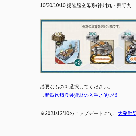
10/20/10/10 揚陸艦空母系(神州丸・熊
必要なものを選択してください。
→
新型砲熕兵装資材の入手と使い道
※2021/12/10のアップデートにて、
大発動