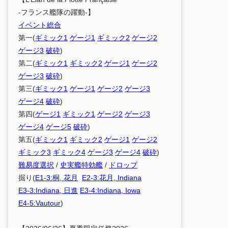
-フランス艦隊の躍動-】
イベント総合
第一(
ギミック1
ゲージ1
ギミック2
ゲージ2
ゲージ3
破砕
)
第二(
ギミック1
ギミック2
ゲージ1
ゲージ2
ゲージ3
破砕
)
第三(
ギミック1
ゲージ1
ゲージ2
ゲージ3
ゲージ4
破砕
)
第四(
ゲージ1
ギミック1
ゲージ2
ゲージ3
ゲージ4
ゲージ5
破砕
)
第五(
ギミック1
ギミック2
ゲージ1
ゲージ2
ギミック3
ギミック4
ゲージ3
ゲージ4
破砕
)
難易度選択
/
史実艦特効艦
/
ドロップ
掘り(
E1-3:桐, 花月
E2-3:花月, Indiana
E3-3:Indiana, 日進
E3-4:Indiana, Iowa
E4-5:Vautour
)