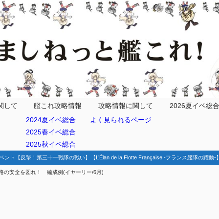
務とは？
関して
艦これ攻略情報
攻略情報に関して
2026夏イベ総
2024夏イベ総合
よく見られるページ
2025春イベ総合
2025秋イベ総合
ベント【反撃！第三十一戦隊の戦い】【L’Élan de la Flotte Française -フランス艦隊の躍
の安全を図れ！ 編成例(イヤーリー/6月)