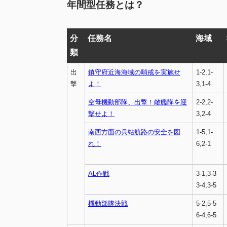
年間型任務とは？
分
任務名
海域
類
出
鎮守府近海海域の哨戒を実施せ
1-2,1-
撃
よ！
3,1-4
空母機動部隊、出撃！敵艦隊を迎
2-2,2-
撃せよ！
3,2-4
南西方面の兵站航路の安全を図
1-5,1-
れ！
6,2-1
AL作戦
3-1,3-3
3-4,3-5
機動部隊決戦
5-2,5-5
6-4,6-5