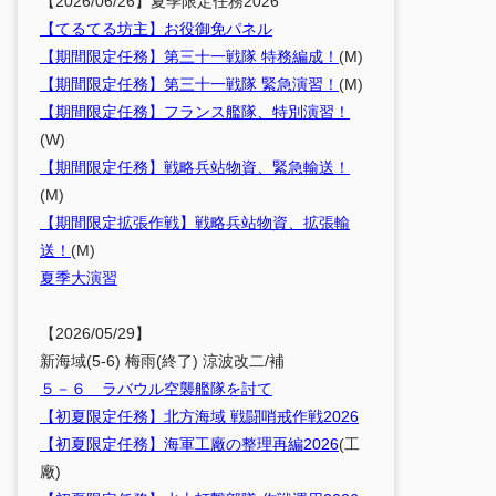
【2026/06/26】夏季限定任務2026
【てるてる坊主】お役御免パネル
【期間限定任務】第三十一戦隊 特務編成！
(M)
【期間限定任務】第三十一戦隊 緊急演習！
(M)
【期間限定任務】フランス艦隊、特別演習！
(W)
【期間限定任務】戦略兵站物資、緊急輸送！
(M)
【期間限定拡張作戦】戦略兵站物資、拡張輸
送！
(M)
夏季大演習
【2026/05/29】
新海域(5-6) 梅雨(終了) 涼波改二/補
５－６ ラバウル空襲艦隊を討て
【初夏限定任務】北方海域 戦闘哨戒作戦2026
【初夏限定任務】海軍工廠の整理再編2026
(工
廠)