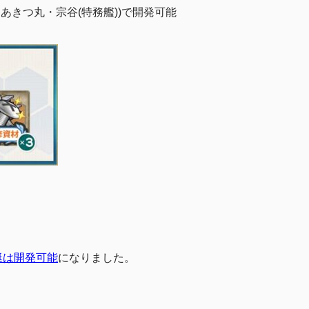
野丸・あきつ丸・宗谷(特務艦))で開発可能
艇は開発可能
になりました。