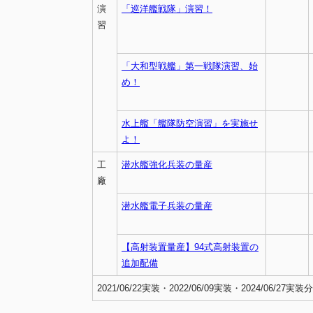
演
「巡洋艦戦隊」演習！
習
「大和型戦艦」第一戦隊演習、始
め！
水上艦「艦隊防空演習」を実施せ
よ！
工
潜水艦強化兵装の量産
廠
潜水艦電子兵装の量産
【高射装置量産】94式高射装置の
追加配備
2021/06/22実装・2022/06/09実装・2024/06/27実装