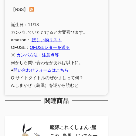
【RSS】
誕生日：11/18
カンパしていただけると大変喜びます。
amazon：
ほしい物リスト
OFUSE：
OFUSEレターを送る
※
カンパ方法・注意点等
何かしら問い合わせがあれば以下に。
●
問い合わせフォームはこちら
Q:サイトタイトルのぜかましって何？
A:しまかぜ（島風）を逆から読むと
関連商品
艦隊これくしょん ‐艦
これ‐ 島風 ノンスケー