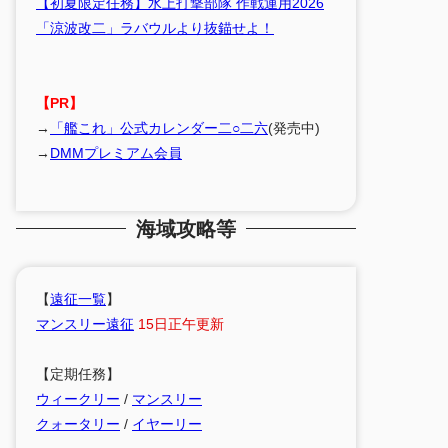
【初夏限定任務】水上打撃部隊 作戦運用2026
「涼波改二」ラバウルより抜錨せよ！
【PR】
→
「艦これ」公式カレンダー二○二六
(発売中)
→
DMMプレミアム会員
海域攻略等
【
遠征一覧
】
マンスリー遠征
15日正午更新
【定期任務】
ウィークリー
/
マンスリー
クォータリー
/
イヤーリー