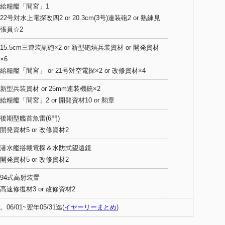
給糧艦「間宮」1
22号対水上電探改四2 or 20.3cm(3号)連装砲2 or 熟練見
張員☆2
15.5cm三連装副砲×2 or 新型砲熕兵装資材 or 開発資材
×6
給糧艦「間宮」 or 21号対空電探×2 or 改修資材×4
新型兵装資材 or 25mm連装機銃×2
給糧艦「間宮」2 or 開発資材10 or 勲章
後期型艦首魚雷(6門)
開発資材5 or 改修資材2
潜水艦搭載電探＆水防式望遠鏡
開発資材5 or 改修資材2
94式高射装置
高速修復材3 or 改修資材2
分。06/01~翌年05/31迄(
イヤーリーまとめ
)