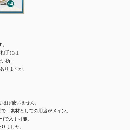
す。
姫相手には
たい所。
がありますが、
。
はほぼ使いません。
必要で、素材としての用途がメイン。
ー)で入手可能。
になりました。