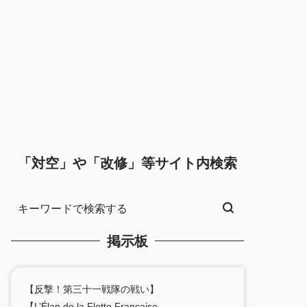
「対空」や「改修」等サイト内検索
掲示板
【反撃！第三十一戦隊の戦い】
【L’Élan de la Flotte Française