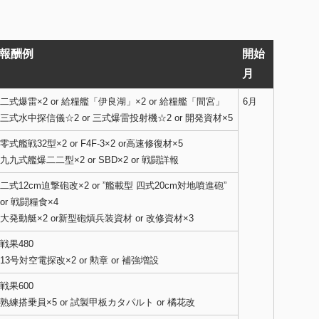
報酬例
開始
月
二式爆雷×2 or 給糧艦「伊良湖」×2 or 給糧艦「間宮」
6月
三式水中探信儀☆2 or 三式爆雷投射機☆2 or 開発資材×5
零式艦戦32型×2 or F4F-3×2 or高速修復材×5
九九式艦爆二二型×2 or SBD×2 or 戦闘詳報
二式12cm迫撃砲改×2 or ”艦載型 四式20cm対地噴進砲”
or 戦闘糧食×4
大発動艇×2 or新型砲熕兵装資材 or 改修資材×3
戦果480
13号対空電探改×2 or 勲章 or 補強増設
戦果600
熟練搭乗員×5 or 試製甲板カタパルト or 橘花改