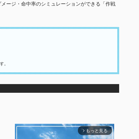
ダメージ・命中率のシミュレーションができる「作戦
保存
。
有
す。
もっと見る
arrow_forward_ios