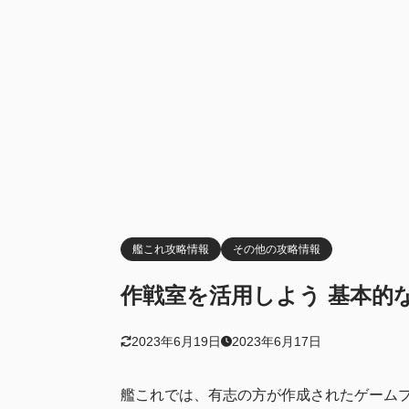
自分
3.1.1
空母の火力計
3.2
夜戦火力の比
3.3
夜偵
3.3.1
対地火力
3.4
202
3.4.1
敵種
3.4.2
タッチ攻撃(
3.5
艦これ攻略情報
その他の攻略情報
支援艦隊
3.6
作戦室を活用しよう 基本的
資料
3.7
2023年6月19日
2023年6月17日
火力
3.7.1
燃料
3.7.2
艦これでは、有志の方が作成されたゲーム