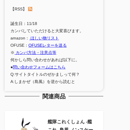
【RSS】
誕生日：11/18
カンパしていただけると大変喜びます。
amazon：
ほしい物リスト
OFUSE：
OFUSEレターを送る
※
カンパ方法・注意点等
何かしら問い合わせがあれば以下に。
●
問い合わせフォームはこちら
Q:サイトタイトルのぜかましって何？
A:しまかぜ（島風）を逆から読むと
関連商品
艦隊これくしょん ‐艦
これ‐ 島風 ノンスケー