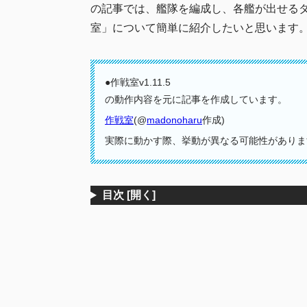
4
その他機能
の記事では、艦隊を編成し、各艦が出せる
データの
4.1
室」について簡単に紹介したいと思います
編成の共
4.2
画像生成
4.3
●作戦室v1.11.5
の動作内容を元に記事を作成しています。
5
まとめ
作戦室
(@
madonoharu
作成)
実際に動かす際、挙動が異なる可能性がありま
目次
[開く]