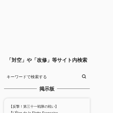
「対空」や「改修」等サイト内検索
掲示板
【反撃！第三十一戦隊の戦い】
【L’Élan de la Flotte Française