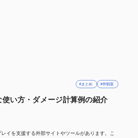
で特効補正を入力する
算(2023春E5-3の例)
較-特効艦と非特効高火力艦(2023春E5-3の例)
と命中の入力
の計算例
2夏イベ(E1ギミック)の例
別を入力しての計算
5-5の例)
#まとめ
#作戦室
の確認
な使い方・ダメージ計算例の紹介
キャップ
や弾薬の補正
プレイを支援する外部サイトやツールがあります。こ