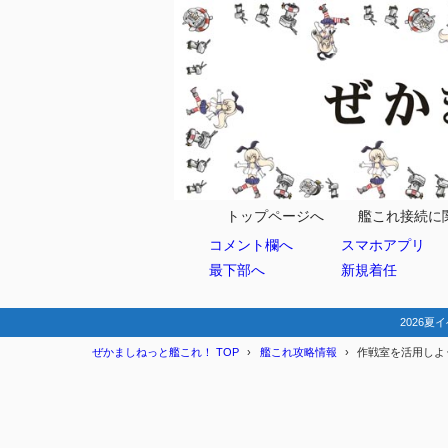
目次
1
作戦室で出来
2
簡単な火力計
編成の作成
2.1
トップページへ
艦これ接続に
コメント欄へ
スマホアプリ
編成
2.1.1
最下部へ
新規着任
ダメ
2.1.2
敵艦
2.1.3
2026夏イ
ぜかましねっと艦これ！ TOP
艦これ攻略情報
作戦室を活用しよ
制空権シ
2.2
3
その他の計算
特効とそ
3.1