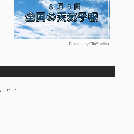
Powered by 
GliaStudios
M
u
t
e
ることで、