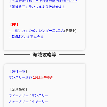
【初夏限定任務】水上打撃部隊 作戦運用2026
「涼波改二」ラバウルより抜錨せよ！
【PR】
→
「艦これ」公式カレンダー二○二六
(発売中)
→
DMMプレミアム会員
海域攻略等
【
遠征一覧
】
マンスリー遠征
15日正午更新
【定期任務】
ウィークリー
/
マンスリー
クォータリー
/
イヤーリー