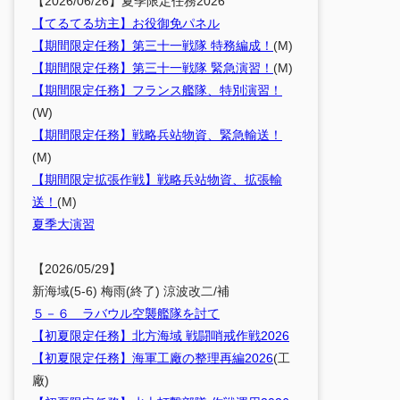
【2026/06/26】夏季限定任務2026
【てるてる坊主】お役御免パネル
【期間限定任務】第三十一戦隊 特務編成！
(M)
【期間限定任務】第三十一戦隊 緊急演習！
(M)
【期間限定任務】フランス艦隊、特別演習！
(W)
【期間限定任務】戦略兵站物資、緊急輸送！
(M)
【期間限定拡張作戦】戦略兵站物資、拡張輸
送！
(M)
夏季大演習
【2026/05/29】
新海域(5-6) 梅雨(終了) 涼波改二/補
５－６ ラバウル空襲艦隊を討て
【初夏限定任務】北方海域 戦闘哨戒作戦2026
【初夏限定任務】海軍工廠の整理再編2026
(工
廠)