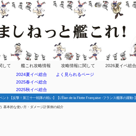
ること
算の例
~夜戦カットインの確認
関して
艦これ攻略情報
攻略情報に関して
2026夏イベ総
2024夏イベ総合
よく見られるページ
手順
2025春イベ総合
ージ計算機の利用
2025秋イベ総合
を指定せずに確認する方法
ベント【反撃！第三十一戦隊の戦い】【L’Élan de la Flotte Française -フランス艦隊の躍
う 基本的な使い方・ダメージ計算例の紹介
ミュレータから編成を読み込もう
事例
の入力について