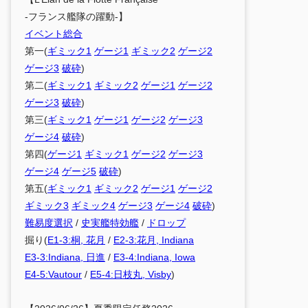
-フランス艦隊の躍動-】
イベント総合
第一(
ギミック1
ゲージ1
ギミック2
ゲージ2
ゲージ3
破砕
)
第二(
ギミック1
ギミック2
ゲージ1
ゲージ2
ゲージ3
破砕
)
第三(
ギミック1
ゲージ1
ゲージ2
ゲージ3
ゲージ4
破砕
)
第四(
ゲージ1
ギミック1
ゲージ2
ゲージ3
ゲージ4
ゲージ5
破砕
)
第五(
ギミック1
ギミック2
ゲージ1
ゲージ2
ギミック3
ギミック4
ゲージ3
ゲージ4
破砕
)
難易度選択
/
史実艦特効艦
/
ドロップ
掘り(
E1-3:桐, 花月
/
E2-3:花月, Indiana
E3-3:Indiana, 日進
/
E3-4:Indiana, Iowa
E4-5:Vautour
/
E5-4:日枝丸, Visby
)