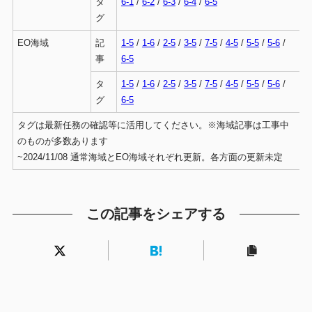
タ
6-1
/
6-2
/
6-3
/
6-4
/
6-5
グ
EO海域
記
1-5
/
1-6
/
2-5
/
3-5
/
7-5
/
4-5
/
5-5
/
5-6
/
事
6-5
タ
1-5
/
1-6
/
2-5
/
3-5
/
7-5
/
4-5
/
5-5
/
5-6
/
グ
6-5
タグは最新任務の確認等に活用してください。※海域記事は工事中
のものが多数あります
~2024/11/08 通常海域とEO海域それぞれ更新。各方面の更新未定
この記事をシェアする