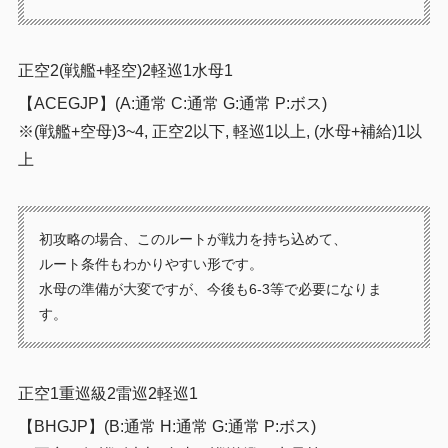
正空2(戦艦+軽空)2軽巡1水母1
【ACEGJP】(A:通常 C:通常 G:通常 P:ボス)
※(戦艦+空母)3~4, 正空2以下, 軽巡1以上, (水母+補給)1以
上
初攻略の場合、このルートが戦力を持ち込めて、
ルート条件もわかりやすい形です。
水母の準備が大変ですが、今後も6-3等で必要になりま
す。
正空1重巡級2雷巡2軽巡1
【BHGJP】(B:通常 H:通常 G:通常 P:ボス)