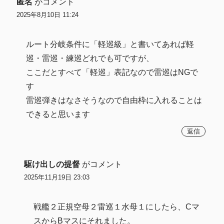
匿名
がコメント
2025年8月10日 11:24
ルート分岐条件に「軽巡級」と書いてあれば軽
巡・雷巡・練巡どれでも可ですが、
ここだとすべて「軽巡」表記なので雷巡はNGで
す
雷巡弾きはなさそうなので自由枠に入れることは
できると思います
返信
駆け出しの提督
がコメント
2025年11月19日 23:03
戦艦２正規空母２雷巡１水母１にしたら、Cマ
スからBマスにそれました。