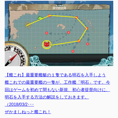
【艦これ】最重要艦艇の１隻である明石を入手しよう
艦これでの最重要艦の一隻が、工作艦「明石」です。今
回はゲームを初めて間もない新規、初心者提督向けに、
明石を入手する方法の解説をしておきます。
（2018/03/2･･･
ぜかましねっと艦これ！