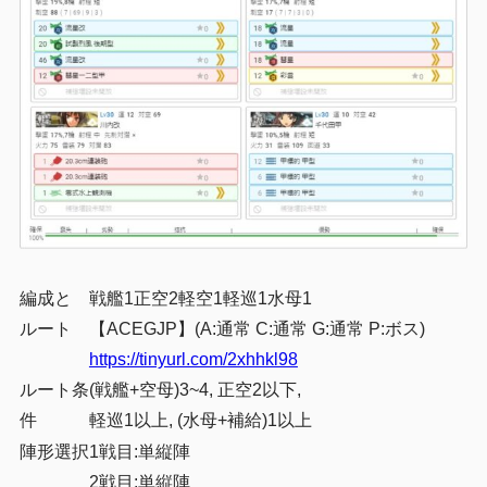
編成と
戦艦1正空2軽空1軽巡1水母1
ルート
【ACEGJP】(A:通常 C:通常 G:通常 P:ボス)
https://tinyurl.com/2xhhkl98
ルート条
(戦艦+空母)3~4, 正空2以下,
件
軽巡1以上, (水母+補給)1以上
陣形選択
1戦目:単縦陣
2戦目:単縦陣