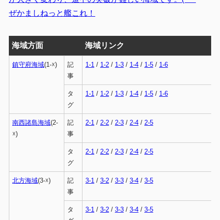
ぜかましねっと艦これ！
海域方面
海域リンク
鎮守府海域
(1-☓)
記
1-1
/
1-2
/
1-3
/
1-4
/
1-5
/
1-6
事
タ
1-1
/
1-2
/
1-3
/
1-4
/
1-5
/
1-6
グ
南西諸島海域
(2-
記
2-1
/
2-2
/
2-3
/
2-4
/
2-5
☓)
事
タ
2-1
/
2-2
/
2-3
/
2-4
/
2-5
グ
北方海域
(3-☓)
記
3-1
/
3-2
/
3-3
/
3-4
/
3-5
事
タ
3-1
/
3-2
/
3-3
/
3-4
/
3-5