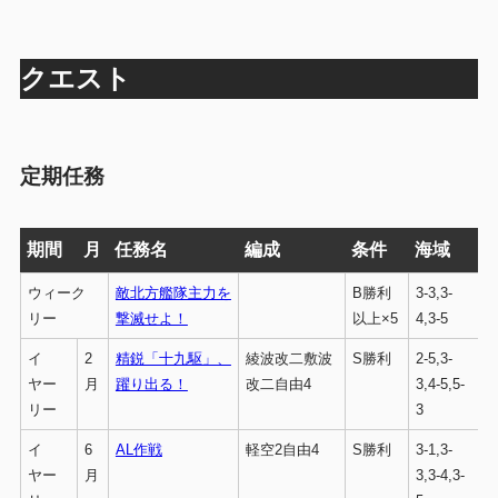
クエスト
定期任務
期間
月
任務名
編成
条件
海域
ウィーク
敵北方艦隊主力を
B勝利
3-3,3-
リー
撃滅せよ！
以上×5
4,3-5
イ
2
精鋭「十九駆」、
綾波改二敷波
S勝利
2-5,3-
ヤー
月
躍り出る！
改二自由4
3,4-5,5-
リー
3
イ
6
AL作戦
軽空2自由4
S勝利
3-1,3-
ヤー
月
3,3-4,3-