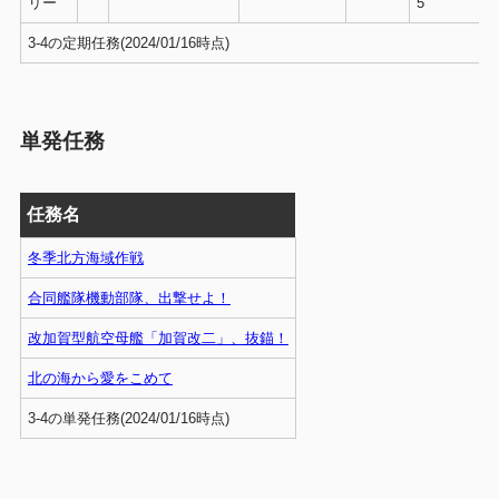
リー
5
3-4の定期任務(2024/01/16時点)
単発任務
任務名
冬季北方海域作戦
合同艦隊機動部隊、出撃せよ！
改加賀型航空母艦「加賀改二」、抜錨！
北の海から愛をこめて
3-4の単発任務(2024/01/16時点)