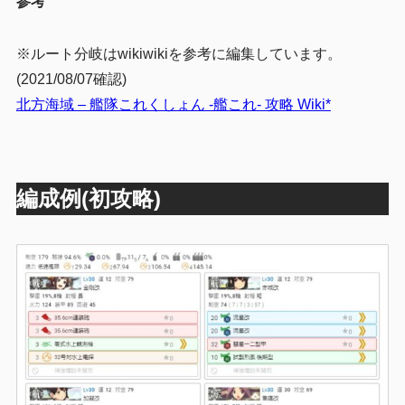
参考
※ルート分岐はwikiwikiを参考に編集しています。
(2021/08/07確認)
北方海域 – 艦隊これくしょん -艦これ- 攻略 Wiki*
編成例(初攻略)