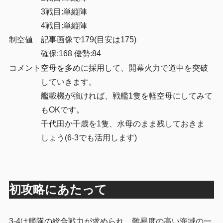
3戦目:単縦陣
4戦目:単縦陣
制空値
記事画像で179(目安は175)
確保:168 優勢:84
コメント
空母を多めに採用して、開幕火力で道中を突破
していきます。
艦載機が強ければ、戦艦1隻を軽空母にしてみて
もOKです。
千代田か千歳を1隻、水母のまま残しておきま
しょう(6-3でも活用します)
初攻略にあたって
3-4は艦隊の総合戦力が求められ、難易度の高い海域の一