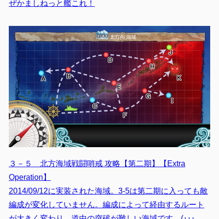
ぜかましねっと艦これ！
３－５ 北方海域戦闘哨戒 攻略【第二期】【Extra
Operation】
2014/09/12に実装された海域。3-5は第二期に入っても敵
編成が変化していません。編成によって経由するルート
が大きく変わり、道中の突破が難しい海域です。(･･･