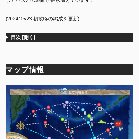
してボスとの戦闘が待ち構えています。
単発任務
4.2
(2024/05/23 初攻略の編成を更新)
5
ドロップ
6
まとめ
目次
[開く]
マップ情報