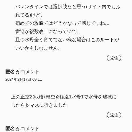
バレンタインでは選択肢だと思う(サイト内でもふ
れてる)けど、
初めての攻略ではどうかなって感じですね…
雷巡が複数改二になっていて、
且つ水母全く育ててない様な場合はこのルートが
いいかもしれません。
返信
匿名
がコメント
2024年2月17日 09:11
上の正空2(戦艦+軽空)2軽巡1水母1で水母を瑞穂に
したらｂマスに行きました
返信
匿名
がコメント