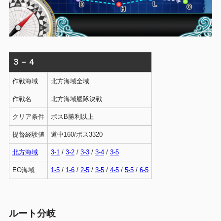
３－４
作戦海域
北方海域全域
作戦名
北方海域艦隊決戦
クリア条件
ボスB勝利以上
提督経験値
道中160/ボス3320
北方海域
3-1
/
3-2
/
3-3
/
3-4
/
3-5
EO海域
1-5
/
1-6
/
2-5
/
3-5
/
4-5
/
5-5
/
6-5
ルート分岐