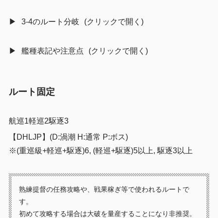
3-4のルート分岐
艦種表記や注意点
ルート固定
航巡1軽巡2駆逐3
【DHLJP】(D:渦潮 H:通常 P:ボス)
※(重巡級+軽巡+駆逐)6, (軽巡+駆逐)5以上, 駆逐3以上
熟練提督の任務攻略や、戦果稼ぎ等で使われるルートで
す。
初めて攻略する場合は大破を量産することになり非推奨。