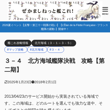
目次
MENU
2026夏イベント【反撃！第三十一戦隊の戦い】【L’Élan de la Flotte Française -フランス
1
マップ情報
艦隊の躍動-】開催中！
ルート分岐
1.1
艦これ攻略情報
北方海域（３－１～３－５）
ルート固定
1.2
#マップ攻略
#北方海域
#３－４
参考
1.2.1
３－４ 北方海域艦隊決戦 攻略【第
2
編成例(初攻略)
二期】
3
初攻略にあたって
上位の艦載機を揃えよう
3.1
2025年1月23日
2018年2月1日
装備改修も意識しよう
3.2
2013/04/23のサービス開始から実装されている海域で
4
クエスト
す。この海域は、どのルートを選んでも強力な道中、そ
定期任務
4.1