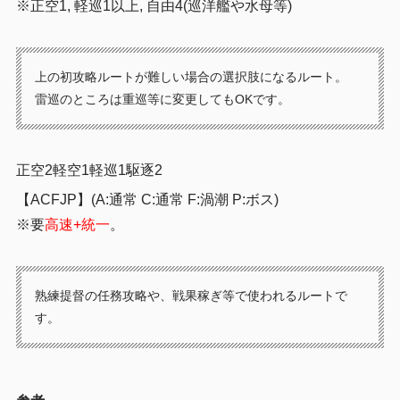
※正空1, 軽巡1以上, 自由4(巡洋艦や水母等)
上の初攻略ルートが難しい場合の選択肢になるルート。
雷巡のところは重巡等に変更してもOKです。
正空2軽空1軽巡1駆逐2
【ACFJP】(A:通常 C:通常 F:渦潮 P:ボス)
※要
高速+統一
。
熟練提督の任務攻略や、戦果稼ぎ等で使われるルートで
す。