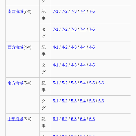
グ
南西海域
(7-☓)
記
7-1
/
7-2
/
7-3
/
7-4
/
7-5
事
タ
7-1
/
7-2
/
7-3
/
7-4
/
7-5
グ
西方海域
(4-☓)
記
4-1
/
4-2
/
4-3
/
4-4
/
4-5
事
タ
4-1
/
4-2
/
4-3
/
4-4
/
4-5
グ
南方海域
(5-☓)
記
5-1
/
5-2
/
5-3
/
5-4
/
5-5
/
5-6
事
タ
5-1
/
5-2
/
5-3
/
5-4
/
5-5
/
5-6
グ
中部海域
(6-☓)
記
6-1
/
6-2
/
6-3
/
6-4
/
6-5
事