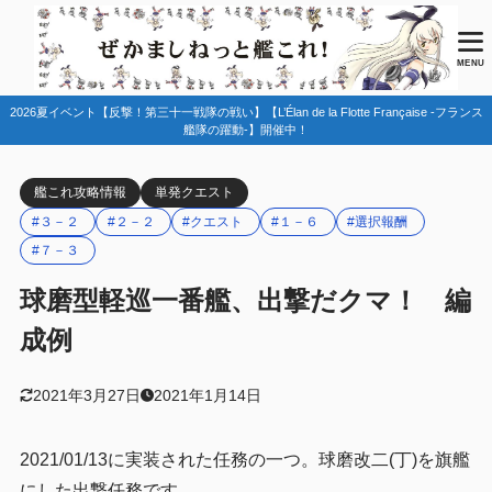
目次
MENU
2026夏イベント【反撃！第三十一戦隊の戦い】【L’Élan de la Flotte Française -フランス
1
任務情報
艦隊の躍動-】開催中！
2
編成例
艦これ攻略情報
単発クエスト
１－６
2.1
#３－２
#２－２
#クエスト
#１－６
#選択報酬
２－２
2.2
#７－３
３－２
2.3
球磨型軽巡一番艦、出撃だクマ！ 編
７－３－２
2.4
成例
3
まとめ
2021年3月27日
2021年1月14日
2021/01/13に実装された任務の一つ。球磨改二(丁)を旗艦
にした出撃任務です。