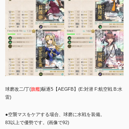
球磨改二/丁(
旗艦
)駆逐5【AEGFB】(E:対潜 F:航空戦 B:水
雷)
●空襲マスをケアする場合、球磨に水戦を装備。
83以上で優勢です。(画像で92)