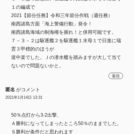
１の編成で
2021【節分任務】令和三年節分作戦（週任務）
南西諸島方面「海上警備行動」発令！
南西諸島海域の制海権を握れ！と併用可能です。
７－３－２は駆逐艦２を駆逐艦１水母１で日進に瑞
雲３甲標的のほうが
道中楽でした。Ｊの潜水艦を踏みますが大して当て
ないので問題ないかと。
返信
匿名
がコメント
2021年1月14日 13:31
50％点灯から3-2出撃、
Ａ勝利になってしまったところ50％のままでした。
Ｓ勝利が条件だと思われます