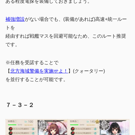
ある程度電探を装備しておきましょう。
補強増設
がない場合でも、(装備があれば)高速+統一ルー
トを
経由すれば戦艦マスを回避可能なため、このルート推奨
です。
※任務を受諾することで
【
北方海域警備を実施せよ！
】(クォータリー)
を並行することが可能です。
７－３－２