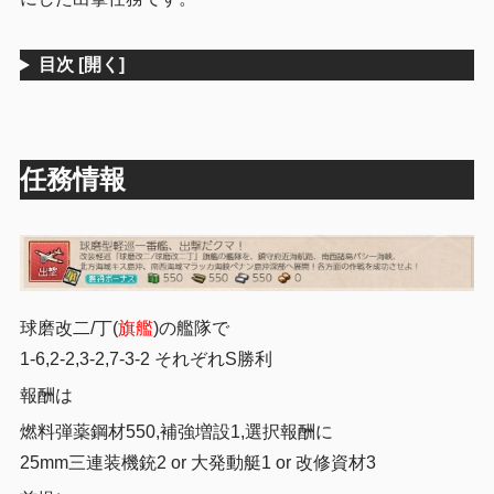
目次
[開く]
任務情報
球磨改二/丁(
旗艦
)の艦隊で
1-6,2-2,3-2,7-3-2 それぞれS勝利
報酬は
燃料弾薬鋼材550,補強増設1,選択報酬に
25mm三連装機銃2 or 大発動艇1 or 改修資材3