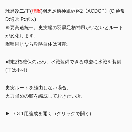
球磨改二/丁(
旗艦
)羽黒足柄神風駆逐2
【ACDGP】(C:通常
D:通常 P:ボス)
※要高速統一。史実艦の羽黒足柄神風がいないとルート
が変化します。
艦種同じなら攻略自体は可能。
●制空権確保のため、水戦装備できる球磨に水戦を装備
(丁は不可)
史実ルートを経由しない場合、
火力強めの艦を編成しておきたい所。
7-3-1用編成を開く