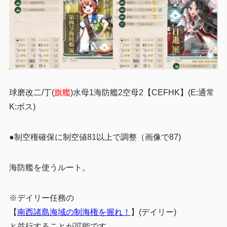
球磨改二/丁(
旗艦
)水母1海防艦2空母2【CEFHK】(E:通常
K:ボス)
●制空権確保に制空値81以上で調整（画像で87)
海防艦を使うルート。
※デイリー任務の
【
南西諸島海域の制海権を握れ！
】(デイリー)
と並行することが可能です。