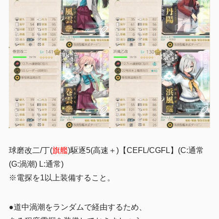
球磨改二/丁(
旗艦
)駆逐5(高速＋)【CEFL/CGFL】(C:通常
(G:渦潮) L:通常)
※電探を1以上装備すること。
●道中渦潮をランダムで経由するため、