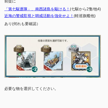
前提に
「第七駆逐隊」、南西諸島を駆ける！
(七駆から2隻/他4)
近海の警戒監視と哨戒活動を強化せよ！
(軽巡旗艦他)
あり(何れも要確認）
必要な物を選択してください。