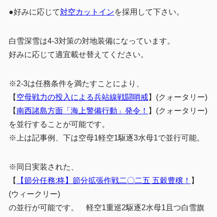
●好みに応じて
対空カットイン
を採用して下さい。
白雪深雪は4-3対策の対地装備になっています。
好みに応じて適宜載せ替えてください。
※2-3は任務条件を満たすことにより、
【
空母戦力の投入による兵站線戦闘哨戒
】(クォータリー)
【
南西諸島方面「海上警備行動」発令！
】(クォータリー)
を並行することが可能です。
※上は記事例、下は空母1軽空1駆逐3水母1で並行可能。
※同日実装された、
【
【節分任務:柊】節分拡張作戦二〇二五 五穀豊穣！
】
(ウィークリー)
の並行が可能です。 軽空1重巡2駆逐2水母1且つ白雪旗