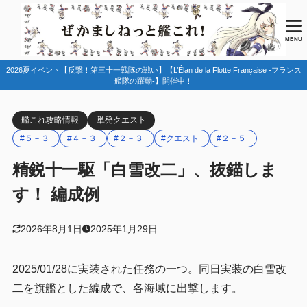
目次
MENU
2026夏イベント【反撃！第三十一戦隊の戦い】【L’Élan de la Flotte Française -フランス
1
任務情報
艦隊の躍動-】開催中！
2
編成例
艦これ攻略情報
単発クエスト
２－３
2.1
#５－３
#４－３
#２－３
#クエスト
#２－５
２－５
2.2
精鋭十一駆「白雪改二」、抜錨しま
４－３
2.3
す！ 編成例
５－３
2.4
3
まとめ
2026年8月1日
2025年1月29日
2025/01/28に実装された任務の一つ。同日実装の白雪改
二を旗艦とした編成で、各海域に出撃します。