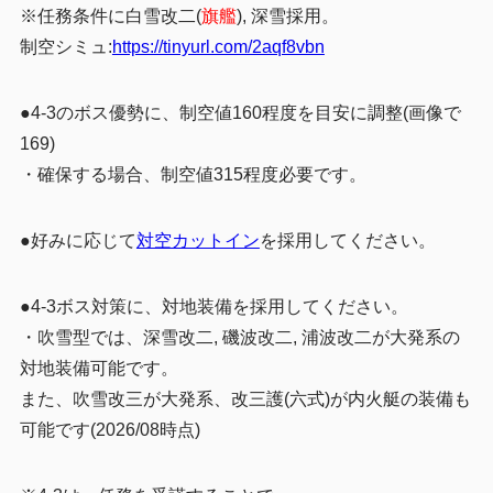
※任務条件に白雪改二(
旗艦
), 深雪採用。
制空シミュ:
https://tinyurl.com/2aqf8vbn
●4-3のボス優勢に、制空値160程度を目安に調整(画像で
169)
・確保する場合、制空値315程度必要です。
●好みに応じて
対空カットイン
を採用してください。
●4-3ボス対策に、対地装備を採用してください。
・吹雪型では、深雪改二, 磯波改二, 浦波改二が大発系の
対地装備可能です。
また、吹雪改三が大発系、改三護(六式)が内火艇の装備も
可能です(2026/08時点)