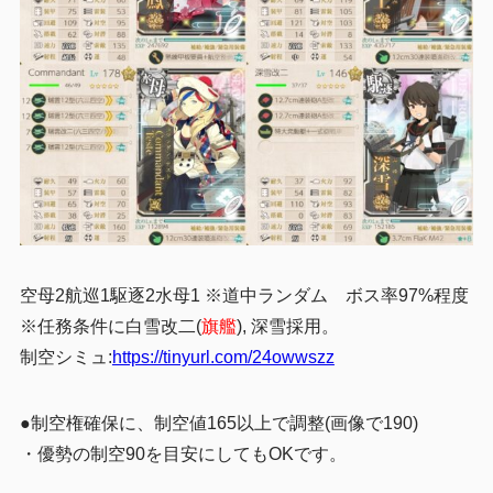
空母2航巡1駆逐2水母1 ※道中ランダム ボス率97%程度
※任務条件に白雪改二(
旗艦
), 深雪採用。
制空シミュ:
https://tinyurl.com/24owwszz
●制空権確保に、制空値165以上で調整(画像で190)
・優勢の制空90を目安にしてもOKです。