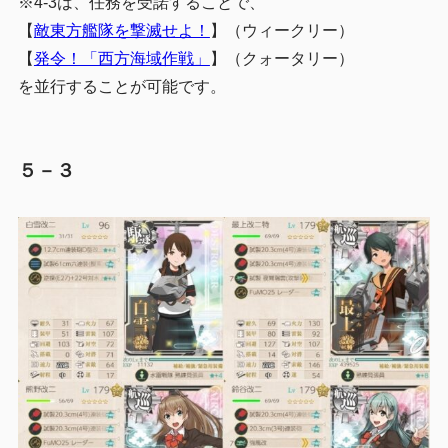
※4-3は、任務を受諾することで、
【
敵東方艦隊を撃滅せよ！
】（ウィークリー）
【
発令！「西方海域作戦」
】（クォータリー）
を並行することが可能です。
５－３