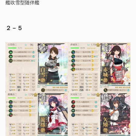
艦吹雪型随伴艦
２－５