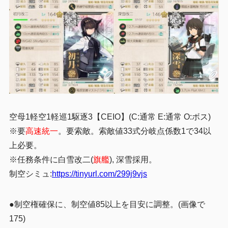
空母1軽空1軽巡1駆逐3【CEIO】(C:通常 E:通常 O:ボス)
※要
高速統一
。要索敵。索敵値33式分岐点係数1で34以
上必要。
※任務条件に白雪改二(
旗艦
), 深雪採用。
制空シミュ:
https://tinyurl.com/299j9vjs
●制空権確保に、制空値85以上を目安に調整。(画像で
175)