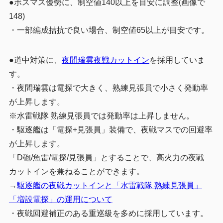
●ボスマス優勢に、制空値140以上を目安に調整(画像で
148)
・一部編成拮抗で良い場合、制空値65以上が目安です。
●道中対策に、
夜間瑞雲夜戦カットイン
を採用していま
す。
・夜間瑞雲は電探で大きく、熟練見張員で小さく発動率
が上昇します。
※水雷戦隊 熟練見張員では発動率は上昇しません。
・駆逐艦は「電探+見張員」装備で、夜戦マスでの回避率
が上昇します。
「D砲/魚雷/電探/見張員」とすることで、高火力の夜戦
カットインを兼ねることができます。
→
駆逐艦の夜戦カットインと「水雷戦隊 熟練見張員」
「増設電探」の運用について
・夜戦回避補正のある重巡級を多めに採用しています。