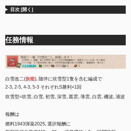
目次
[開く]
任務情報
白雪改二(
旗艦
), 随伴に吹雪型1隻を含む編成で
2-3, 2-5, 4-3, 5-3 それぞれS勝利×1回
吹雪型=吹雪, 白雪, 初雪, 深雪, 叢雲, 薄雲, 白雲, 磯波, 浦波
報酬は
燃料1943弾薬2025, 選択報酬に