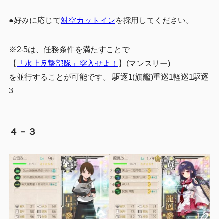
●好みに応じて
対空カットイン
を採用してください。
※2-5は、任務条件を満たすことで
【
「水上反撃部隊」突入せよ！
】(マンスリー)
を並行することが可能です。 駆逐1(旗艦)重巡1軽巡1駆逐
3
４－３