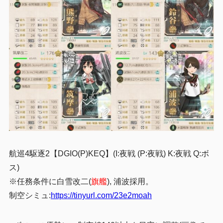
航巡4駆逐2【DGIO(P)KEQ】(I:夜戦 (P:夜戦) K:夜戦 Q:ボ
ス)
※任務条件に白雪改二(
旗艦
), 浦波採用。
制空シミュ:
https://tinyurl.com/23e2moah