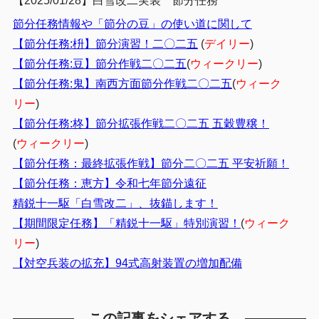
【2025/01/28】白雪改二実装 節分任務
節分任務情報や「節分の豆」の使い道に関して
【節分任務:枡】節分演習！二〇二五
(
デイリー
)
【節分任務:豆】節分作戦二〇二五
(
ウィークリー
)
【節分任務:鬼】南西方面節分作戦二〇二五
(
ウィーク
リー
)
【節分任務:柊】節分拡張作戦二〇二五 五穀豊穣！
(
ウィークリー
)
【節分任務：最終拡張作戦】節分二〇二五 平安祈願！
【節分任務：恵方】令和七年節分遠征
精鋭十一駆「白雪改二」、抜錨します！
【期間限定任務】「精鋭十一駆」特別演習！
(
ウィーク
リー
)
【対空兵装の拡充】94式高射装置の増加配備
この記事をシェアする