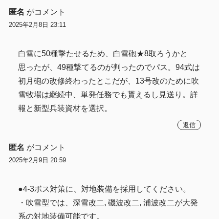
匿名
がコメント
2025年2月8日 23:11
白雪に50種撃たせるため、白雪砲★8取ろうかと
思ったが、49種撃てるのが判ったのでパス。94式は
初月砲の改修終わったとこだが、13号改のために吹
雪牧場は継続中、単発任務でも貰えるし見送り。詳
報と新型兵装資材を選択。
返信
匿名
がコメント
2025年2月9日 20:59
●4-3ボス対策に、対地装備を採用してください。
・吹雪型では、深雪改二, 磯波改二, 浦波改二が大発
系の対地装備可能です。