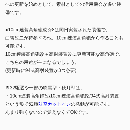
への更新を始めとして、素材としての活用機会が多い装
備です。
●10cm連装高角砲改☆8は同日実装された装備で、
白雪改二が持参する他、10cm連装高角砲から作ることも
可能です。
10cm連装高角砲改＋高射装置改に更新可能な高角砲で、
こちらの用途が主になるでしょう。
(更新時に94式高射装置が3つ必要)
※32駆逐や一部の吹雪型・秋月型は、
・10cm連装高角砲改/10cm連装高角砲改/94式高射装置
という形で52種
対空カットイン
の発動が可能です。
あまり強くないので覚えなくてOKです。