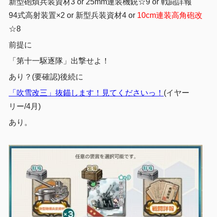
新型砲熕兵装資材3 or 25mm連装機銃☆9 or 戦闘詳報
94式高射装置×2 or 新型兵装資材4 or
10cm連装高角砲改
☆8
前提に
「第十一駆逐隊」出撃せよ！
あり？(要確認)後続に
「吹雪改三」抜錨します！見てくださいっ！
(イヤー
リー/4月)
あり。