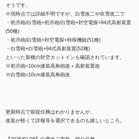
そうです。
※現時点では詳細不明ですが、白雪改二や吹雪改二で
・初月砲/白雪砲+初月砲/白雪砲+対空電探+94式高射装置
(50種)
・初月砲/白雪砲+対空電探+特殊機銃(51種)
・白雪砲+白雪砲+94式高射装置(52種)
といった新種の対空カットインも確認されています。
※初月砲=10cm連装高角砲改＋高射装置改
※白雪砲=10cm連装高角砲改
更新時点で前提任務はわかりませんが、
改装が軽くて詳報等を選択できるのも嬉しいところ。