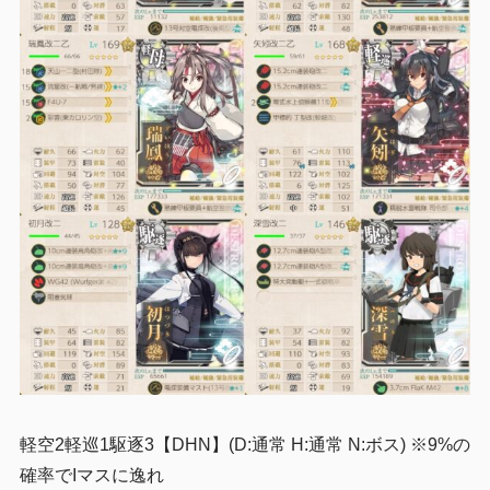
軽空2軽巡1駆逐3【DHN】(D:通常 H:通常 N:ボス) ※9%の
確率でIマスに逸れ