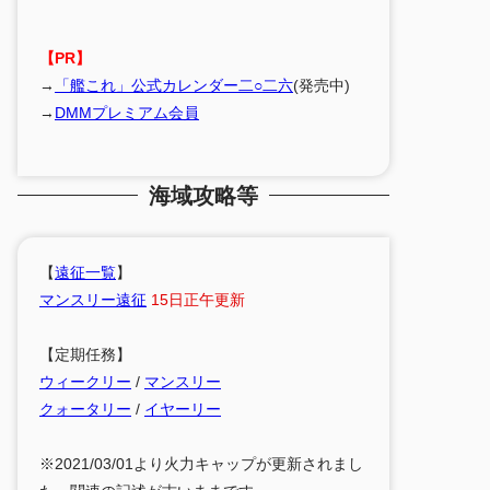
【PR】
→
「艦これ」公式カレンダー二○二六
(発売中)
→
DMMプレミアム会員
海域攻略等
【
遠征一覧
】
マンスリー遠征
15日正午更新
【定期任務】
ウィークリー
/
マンスリー
クォータリー
/
イヤーリー
※2021/03/01より火力キャップが更新されまし