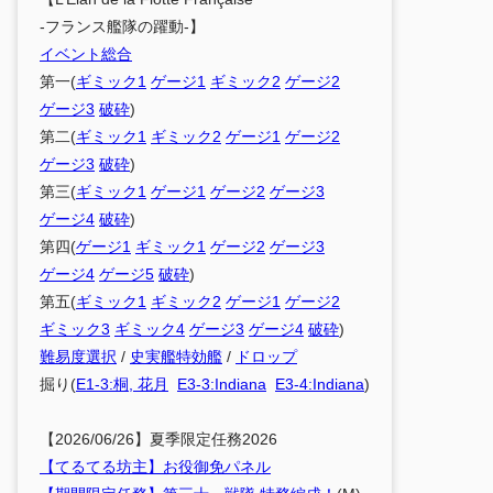
-フランス艦隊の躍動-】
イベント総合
第一(
ギミック1
ゲージ1
ギミック2
ゲージ2
ゲージ3
破砕
)
第二(
ギミック1
ギミック2
ゲージ1
ゲージ2
ゲージ3
破砕
)
第三(
ギミック1
ゲージ1
ゲージ2
ゲージ3
ゲージ4
破砕
)
第四(
ゲージ1
ギミック1
ゲージ2
ゲージ3
ゲージ4
ゲージ5
破砕
)
第五(
ギミック1
ギミック2
ゲージ1
ゲージ2
ギミック3
ギミック4
ゲージ3
ゲージ4
破砕
)
難易度選択
/
史実艦特効艦
/
ドロップ
掘り(
E1-3:桐, 花月
E3-3:Indiana
E3-4:Indiana
)
【2026/06/26】夏季限定任務2026
【てるてる坊主】お役御免パネル