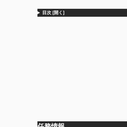
目次
[開く]
任務情報