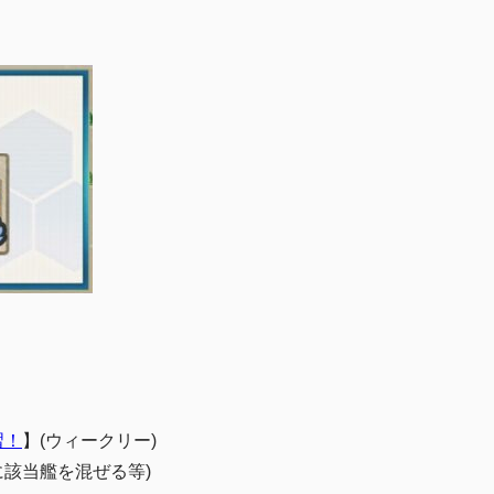
習！
】(ウィークリー)
に該当艦を混ぜる等)