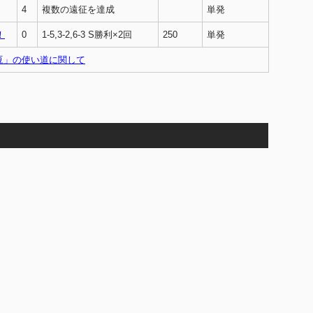
4
複数の遠征を達成
単発
！
0
1-5,3-2,6-3 S勝利×2回
250
単発
の豆」の使い道に関して