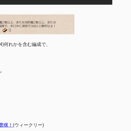
t
e
駆逐4)何れかを含む編成で、
丸
豊穣！
(
ウィークリー
)