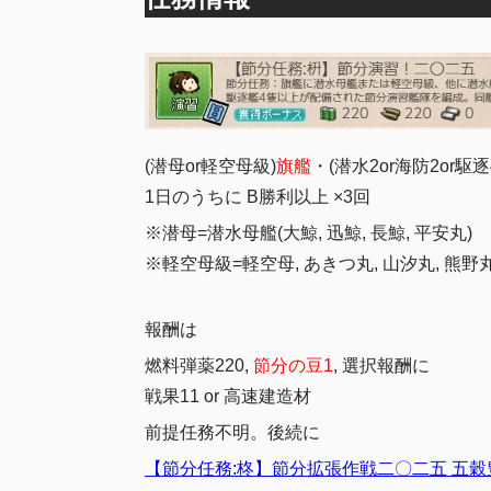
(潜母or軽空母級)
旗艦
・(潜水2or海防2or
1日のうちに B勝利以上 ×3回
※潜母=潜水母艦(大鯨, 迅鯨, 長鯨, 平安丸)
※軽空母級=軽空母, あきつ丸, 山汐丸, 熊野
報酬は
燃料弾薬220,
節分の豆1
, 選択報酬に
戦果11 or 高速建造材
前提任務不明。後続に
【節分任務:柊】節分拡張作戦二〇二五 五穀