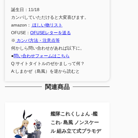
誕生日：11/18
カンパしていただけると大変喜びます。
amazon：
ほしい物リスト
OFUSE：
OFUSEレターを送る
※
カンパ方法・注意点等
何かしら問い合わせがあれば以下に。
●
問い合わせフォームはこちら
Q:サイトタイトルのぜかましって何？
A:しまかぜ（島風）を逆から読むと
関連商品
艦隊これくしょん ‐艦
これ‐ 島風 ノンスケー
ル 組み立て式プラモデ