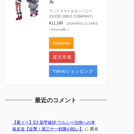
ル
グッドスマイルカンパニー
(GOOD SMILE COMPANY)
¥11,249
（2026/08/02 22:16時点
| Amazon調べ）
Amazon
楽天市場
Yahooショッピング
最近のコメント
【夏イベ】E3 装甲破砕 ウルシー泊地への本
格反攻【反撃！第三十一戦隊の戦い】
に
匿名