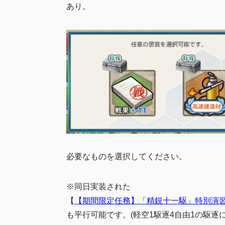
あり。
必要なものを選択してください。
※同日実装された
【
【期間限定任務】「精鋭十一駆」特別演
も平行可能です。(軽空1駆逐4自由1の駆逐