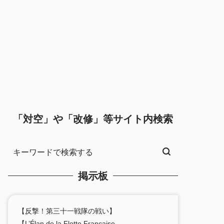
「対空」や「改修」等サイト内検索
掲示板
【反撃！第三十一戦隊の戦い】
【L’Élan de la Flotte Française