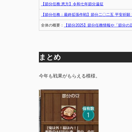
【節分任務:恵方】令和七年節分遠征
【節分任務：最終拡張作戦】節分二〇二五 平安祈願
全体の概要：
【節分2025】節分任務情報や「節分
まとめ
今年も戦果がもらえる模様。