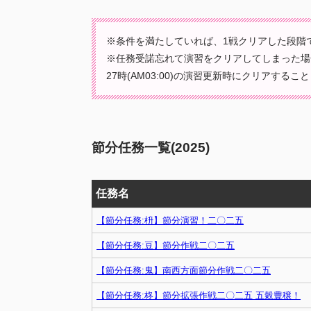
※条件を満たしていれば、1戦クリアした段階で
※任務受諾忘れて演習をクリアしてしまった場
27時(AM03:00)の演習更新時にクリアするこ
節分任務一覧(2025)
任務名
【節分任務:枡】節分演習！二〇二五
【節分任務:豆】節分作戦二〇二五
【節分任務:鬼】南西方面節分作戦二〇二五
【節分任務:柊】節分拡張作戦二〇二五 五穀豊穣！