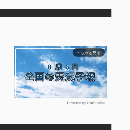
もっと見る
arrow_forward_ios
Powered by 
GliaStudios
M
u