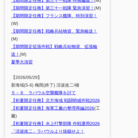
【期間限定任務】第三十一戦隊 特務編成！
(M)
【期間限定任務】第三十一戦隊 緊急演習！
(M)
【期間限定任務】フランス艦隊、特別演習！
(W)
【期間限定任務】戦略兵站物資、緊急輸送！
(M)
【期間限定拡張作戦】戦略兵站物資、拡張輸
送！
(M)
夏季大演習
【2026/05/29】
新海域(5-6) 梅雨(終了) 涼波改二/補
５－６ ラバウル空襲艦隊を討て
【初夏限定任務】北方海域 戦闘哨戒作戦2026
【初夏限定任務】海軍工廠の整理再編2026
(工
廠)
【初夏限定任務】水上打撃部隊 作戦運用2026
「涼波改二」ラバウルより抜錨せよ！