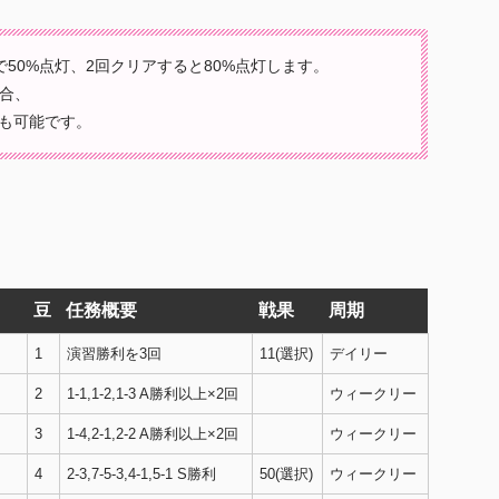
50%点灯、2回クリアすると80%点灯します。
合、
とも可能です。
豆
任務概要
戦果
周期
1
演習勝利を3回
11(選択)
デイリー
2
1-1,1-2,1-3 A勝利以上×2回
ウィークリー
3
1-4,2-1,2-2 A勝利以上×2回
ウィークリー
4
2-3,7-5-3,4-1,5-1 S勝利
50(選択)
ウィークリー