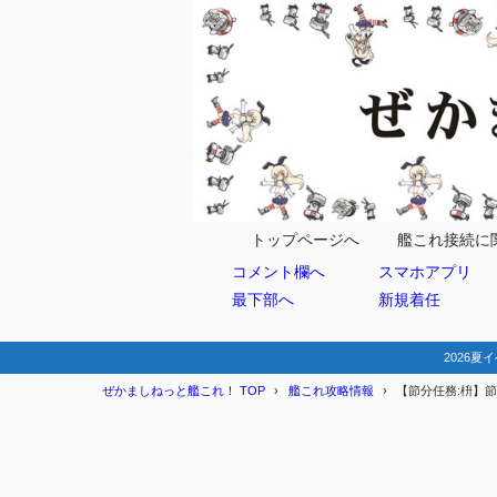
目次
1
任務情報
節分任務一覧
1.1
2
まとめ
トップページへ
艦これ接続に
コメント欄へ
スマホアプリ
最下部へ
新規着任
2026夏イ
ぜかましねっと艦これ！ TOP
艦これ攻略情報
【節分任務:枡】節