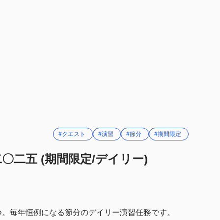
#クエスト
#演習
#節分
#期間限定
〇二五 (期間限定/デイリー)
の一つ。毎年恒例になる節分のデイリー演習任務です。