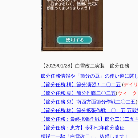
【2025/01/28】白雪改二実装 節分任務
節分任務情報や「節分の豆」の使い道に関
【節分任務:枡】節分演習！二〇二五
(
デイ
【節分任務:豆】節分作戦二〇二五
(
ウィーク
【節分任務:鬼】南西方面節分作戦二〇二五
(
【節分任務:柊】節分拡張作戦二〇二五 五穀
【節分任務：最終拡張作戦】節分二〇二五 
【節分任務：恵方】令和七年節分遠征
精鋭十一駆「白雪改二」、抜錨します！