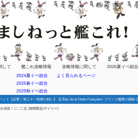
(2025)
関して
艦これ攻略情報
攻略情報に関して
2026夏イベ総
2024夏イベ総合
よく見られるページ
2025春イベ総合
2025秋イベ総合
ベント【反撃！第三十一戦隊の戦い】【L’Élan de la Flotte Française -フランス艦隊の躍
分演習！二〇二五 (期間限定/デイリー)