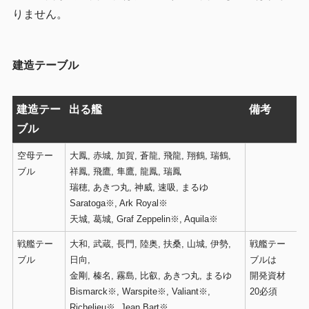
りません。
建造テーブル
建造テー
出る艦
備考
ブル
空母テー
大鳳, 赤城, 加賀, 蒼龍, 飛龍, 翔鶴, 瑞鶴,
ブル
祥鳳, 飛鷹, 隼鷹, 龍鳳, 瑞鳳
瑞穂, あきつ丸, 神威, 速吸, まるゆ
Saratoga※, Ark Royal※
天城, 葛城, Graf Zeppelin※, Aquila※
戦艦テー
大和, 武蔵, 長門, 陸奥, 扶桑, 山城, 伊勢,
戦艦テー
ブル
日向,
ブルは
金剛, 榛名, 霧島, 比叡, あきつ丸, まるゆ
開発資材
Bismarck※, Warspite※, Valiant※,
20必須
Richelieu※, Jean Bart※,