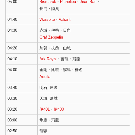
05:00
Bismarck
・
Richelieu
・
Jean Bart
・
長門・陸奥
04:40
Warspite
・
Valiant
04:30
赤城・伊勢・日向
Graf Zeppelin
04:20
加賀・扶桑・山城
04:10
Ark Royal
・蒼龍・飛龍
04:00
金剛・比叡・霧島・榛名
Aquila
03:40
明石, 速吸
03:30
天城, 葛城
03:20
伊401
・
伊400
03:00
隼鷹・飛鷹
02:50
龍驤