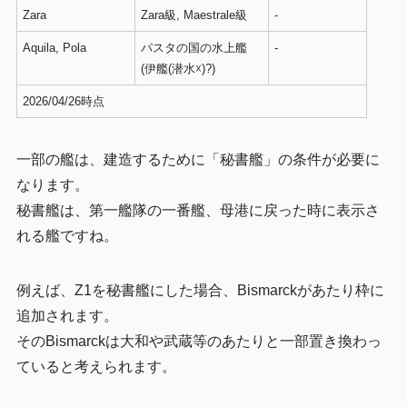
Zara
Zara級, Maestrale級
-
Aquila, Pola
パスタの国の水上艦
-
(伊艦(潜水☓)?)
2026/04/26時点
一部の艦は、建造するために「秘書艦」の条件が必要に
なります。
秘書艦は、第一艦隊の一番艦、母港に戻った時に表示さ
れる艦ですね。
例えば、Z1を秘書艦にした場合、Bismarckがあたり枠に
追加されます。
そのBismarckは大和や武蔵等のあたりと一部置き換わっ
ていると考えられます。