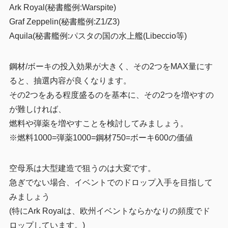
Ark Royal(秘書艦例:Warspite)
Graf Zeppelin(秘書艦例:Z1/Z3)
Aquila(秘書艦例:パスタの国の水上艦(Libeccio等)
鋼材/ボーキの投入効果が大きく、その2つをMAX量にす
ると、抽選内容が良くなります。
その2つをある程度盛るのを基本に、その2つを増やすの
が難しければ、
燃料や弾薬を増やすことを検討してみましょう。
※燃料1000=弾薬1000=鋼材750=ボーキ600の価値
空母系は大型建造で狙うのは大変です。
急ぎでない場合、イベントでのドロップ入手を目指して
みましょう
(特にArk Royalは、欧州イベントならかなりの頻度でド
ロップしています。)