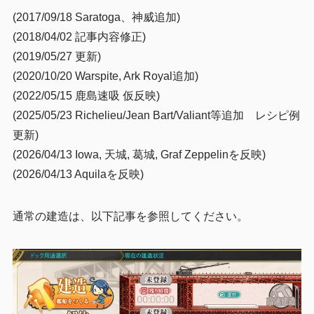
(2017/09/18 Saratoga、神威追加)
戦艦テーブル
2.2
(2018/04/02 記事内容修正)
中型テーブル
2.3
(2019/05/27 更新)
軽量テーブル
2.4
(2020/10/20 Warspite, Ark Royal追加)
3
その他注意点
(2022/05/15 鹿島速吸 仮反映)
(2025/05/23 Richelieu/Jean Bart/Valiant等追加 レシピ例
基本的にはギャンブル
3.1
更新)
ドロップに期待したほうが良いことも多い
3.2
(2026/04/13 Iowa, 天城, 葛城, Graf Zeppelinを反映)
4
まとめ
(2026/04/13 Aquilaを反映)
通常の建造は、以下記事を参照してください。