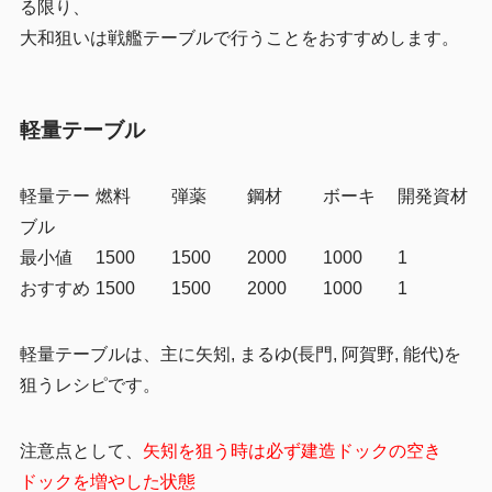
る限り、
大和狙いは戦艦テーブルで行うことをおすすめします。
軽量テーブル
軽量テー
燃料
弾薬
鋼材
ボーキ
開発資材
ブル
最小値
1500
1500
2000
1000
1
おすすめ
1500
1500
2000
1000
1
軽量テーブルは、主に矢矧, まるゆ(長門, 阿賀野, 能代)を
狙うレシピです。
注意点として、
矢矧を狙う時は必ず建造ドックの空き
ドックを増やした状態