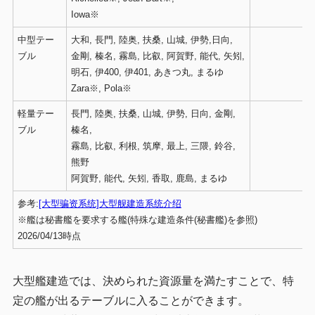
Iowa※
中型テー
大和, 長門, 陸奥, 扶桑, 山城, 伊勢,日向,
ブル
金剛, 榛名, 霧島, 比叡, 阿賀野, 能代, 矢矧,
明石, 伊400, 伊401, あきつ丸, まるゆ
Zara※, Pola※
軽量テー
長門, 陸奥, 扶桑, 山城, 伊勢, 日向, 金剛,
ブル
榛名,
霧島, 比叡, 利根, 筑摩, 最上, 三隈, 鈴谷,
熊野
阿賀野, 能代, 矢矧, 香取, 鹿島, まるゆ
参考:
[大型骗资系统]大型舰建造系统介绍
※艦は秘書艦を要求する艦(特殊な建造条件(秘書艦)を参照)
2026/04/13時点
大型艦建造では、決められた資源量を満たすことで、特
定の艦が出るテーブルに入ることができます。