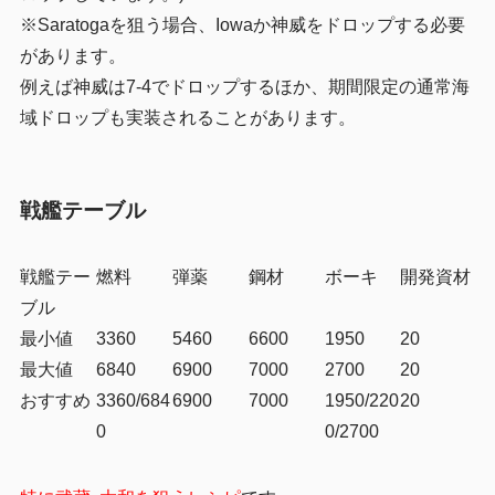
※Saratogaを狙う場合、Iowaか神威をドロップする必要
があります。
例えば神威は7-4でドロップするほか、期間限定の通常海
域ドロップも実装されることがあります。
戦艦テーブル
戦艦テー
燃料
弾薬
鋼材
ボーキ
開発資材
ブル
最小値
3360
5460
6600
1950
20
最大値
6840
6900
7000
2700
20
おすすめ
3360/684
6900
7000
1950/220
20
0
0/2700