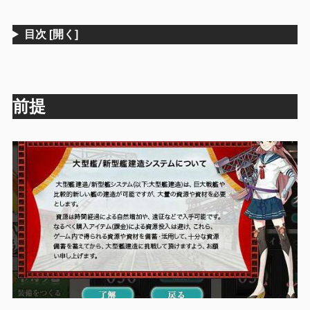
目次
[開く]
前提