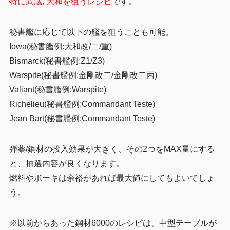
特に武蔵, 大和を狙うレシピ
です。
秘書艦に応じて以下の艦を狙うことも可能。
Iowa(秘書艦例:大和改/二/重)
Bismarck(秘書艦例:Z1/Z3)
Warspite(秘書艦例:金剛改二/金剛改二丙)
Valiant(秘書艦例:Warspite)
Richelieu(秘書艦例:Commandant Teste)
Jean Bart(秘書艦例:Commandant Teste)
弾薬/鋼材の投入効果が大きく、その2つをMAX量にする
と、抽選内容が良くなります。
燃料やボーキは余裕があれば最大値にしてもよいでしょ
う。
※以前からあった鋼材6000のレシピは、中型テーブルが