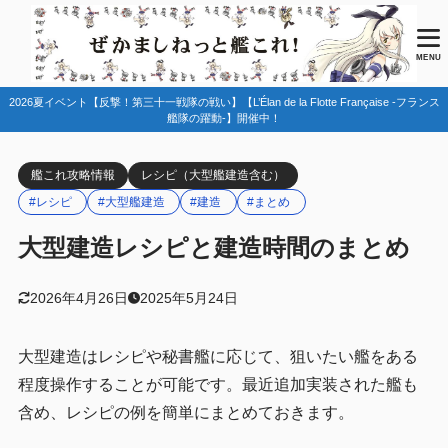
目次
MENU
2026夏イベント【反撃！第三十一戦隊の戦い】【L’Élan de la Flotte Française -フランス
1
前提
艦隊の躍動-】開催中！
建造時間一覧
1.1
艦これ攻略情報
レシピ（大型艦建造含む）
建造テーブル
1.1.1
#レシピ
#大型艦建造
#建造
#まとめ
資源投入量による建造率の変化
1.1.2
大型建造レシピと建造時間のまとめ
特殊な建造条件(秘書艦)
1.1.3
開発資材の数
1.2
2026年4月26日
2025年5月24日
建造ドックの空き
1.3
大型建造はレシピや秘書艦に応じて、狙いたい艦をある
高速建造
1.4
程度操作することが可能です。最近追加実装された艦も
2
各レシピと狙う艦の例
含め、レシピの例を簡単にまとめておきます。
空母テーブル
2.1