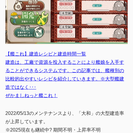
【艦これ】建造レシピと建造時間一覧
建造は、工廠で資源を投入することにより艦娘を入手す
ることができるシステムです。この記事では、艦種別の
比較的出やすいレシピを紹介していきます。※大型艦建
造ではなく･･･
ぜかましねっと艦これ！
2022/05/13のメンテナンスより、「大和」の大型建造率
が上昇しています。
※2025現在も継続中? 期間不明・上昇率不明