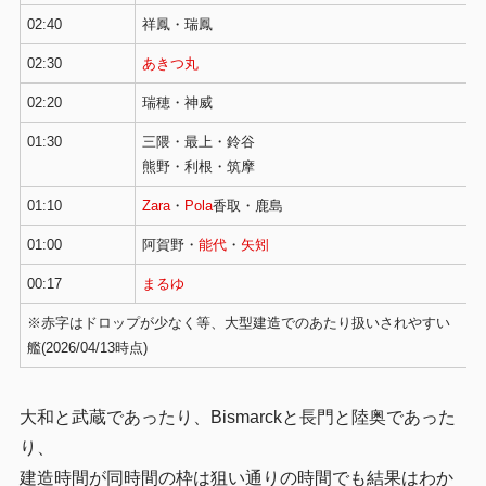
02:40
祥鳳・瑞鳳
02:30
あきつ丸
02:20
瑞穂・神威
01:30
三隈・最上・鈴谷
熊野・利根・筑摩
01:10
Zara
・
Pola
香取・鹿島
01:00
阿賀野・
能代
・
矢矧
00:17
まるゆ
※赤字はドロップが少なく等、大型建造でのあたり扱いされやすい
艦(2026/04/13時点)
大和と武蔵であったり、Bismarckと長門と陸奥であった
り、
建造時間が同時間の枠は狙い通りの時間でも結果はわか