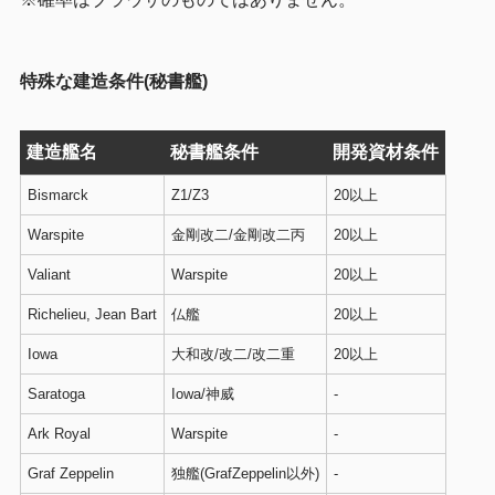
特殊な建造条件(秘書艦)
建造艦名
秘書艦条件
開発資材条件
Bismarck
Z1/Z3
20以上
Warspite
金剛改二/金剛改二丙
20以上
Valiant
Warspite
20以上
Richelieu, Jean Bart
仏艦
20以上
Iowa
大和改/改二/改二重
20以上
Saratoga
Iowa/神威
-
Ark Royal
Warspite
-
Graf Zeppelin
独艦(GrafZeppelin以外)
-