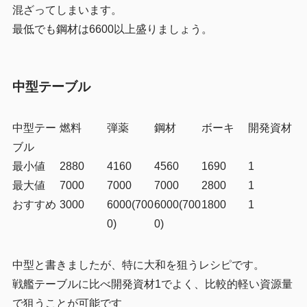
混ざってしまいます。
最低でも鋼材は6600以上盛りましょう。
中型テーブル
中型テー
燃料
弾薬
鋼材
ボーキ
開発資材
ブル
最小値
2880
4160
4560
1690
1
最大値
7000
7000
7000
2800
1
おすすめ
3000
6000(700
6000(700
1800
1
0)
0)
中型と書きましたが、特に大和を狙うレシピです。
戦艦テーブルに比べ開発資材1でよく、比較的軽い資源量
で狙うことが可能です