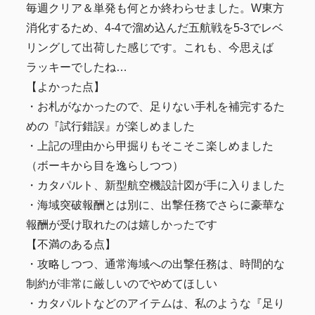
毎週クリア＆単発も何とか終わらせました。W東方
消化するため、4-4で溜め込んだ五航戦を5-3でレベ
リングして出荷した感じです。これも、今思えば
ラッキーでしたね…
【よかった点】
・お札がなかったので、足りない手札を補完するた
めの『試行錯誤』が楽しめました
・上記の理由から甲掘りもそこそこ楽しめました
（ボーキから目を逸らしつつ）
・カタパルト、新型航空機設計図が手に入りました
・海域突破報酬とは別に、出撃任務でさらに豪華な
報酬が受け取れたのは嬉しかったです
【不満のある点】
・攻略しつつ、通常海域への出撃任務は、時間的な
制約が非常に厳しいのでやめてほしい
・カタパルトなどのアイテムは、私のような『足り