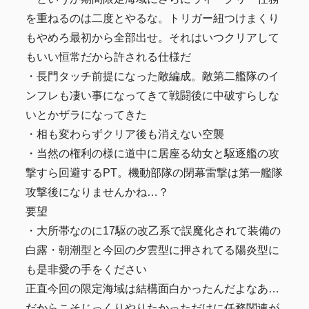
を重ねるのは二度とやるな。トリガー紐つけまくり
もやめろ最初から全部出せ。それはいつクリアして
もいい恒常だから許される仕様だ
・長門タッチ前提になった敵編成。敵第二艦隊のイ
ンフレも凄い事になってきて戦闘後に中破すらしな
いとかザラになってきた
・相も変わらずクリア後も消えない空襲
・当然の権利の様に道中に居座る幼女と駆逐艦の攻
撃すら回避するPT。機動部隊の閉幕雷撃は第一艦隊
攻撃後になりませんかね…？
要望
・大所帯なのに17駆の改乙系で誤魔化されて装備の
白露・朝潮型と今回の夕雲型に押されてる陽炎型に
も是非愛の手をください
正直今回の限定海域は結構面白かったんだよなあ…
だからこそじっくりやりたかっただけに任務関連が