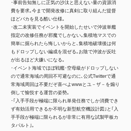
･事前告知無しに正気の沙汰と思えない量の資源消
費を要求｡今まで開発改修に真剣に取り組んだ提督
ほどバカを見る酷い仕様｡
･改二未実装でイベントを開始したせいで沖波単艦
指定の改修任務が邪魔でしかない｡集積地マスでの
簡単に掘られたら悔しいからと､集積地破壊後は何
もドロップしない編成を混ぜる｡お陰で沖波が反吐
が出るほど大嫌いになる｡
･イベント海域でほぼ戦艦･空母級がドロップしない
ので通常海域の周回不可避なのに､公式Twitterで通
常海域周回は不要だぞ喜べよwwwとユ－ザ－を煽り
倒して愉悦する運営の姿勢｡
･｢入手手段が極端に限られ単発任務でしか消費でき
ず有効活用できるか不明な新型航空機設計図｣と｢入
手手段が極端に限られるが非常に有用な試製甲板カ
タパルト｣｡