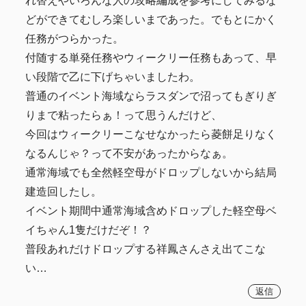
れ替えやいろんな人の攻略編成を参考にしてみるな
どができてむしろ楽しいまであった。でもとにかく
任務がつらかった。
付随する単発任務やウィークリー任務もあって、早
い段階で乙に下げちゃいましたわ。
普通のイベント海域ならラスダンで沼ってもぎりぎ
りまで粘ったらぁ！って思うんだけど、
今回はウィークリーこなせなかったら菱餅足りなく
なるんじゃ？って不安があったからなぁ。
通常海域でも全然軽空母がドロップしないから結局
建造回したし。
イベント期間中通常海域含めドロップした軽空母ベ
イちゃん1隻だけだぞ！？
普段あれだけドロップする祥鳳さんさえ出てこな
い…
返信