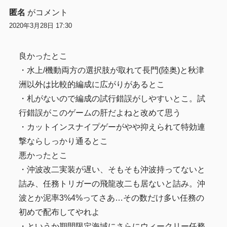
匿名
がコメント
2020年3月28日 17:30
良かったとこ
・水上/機動両方の選択肢が取れて長門(陸奥)と秋津
洲以外は比較的編成に広がりがあるとこ
・札がないので編成の試行錯誤がしやすいとこ。試
行錯誤がこのゲームの肝だよねと改めて思う
・カットインスナイプゲーがやや抑えられて特効連
撃ならしっかり通るとこ
悪かったとこ
・沖波改二実装が遅い、そもそも沖波持ってないと
詰み、任務トリガーの飛龍改二も居ないと詰み。沖
波とか泥率3%4%ってさあ…その数だけ多い任務の
初めで配布してやれよ
・というか期間限定海域にさらにウィークリー任務