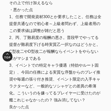
その上で付け加えるなら
・悪かった点
1、任務で開発資材300とか要求したこと。任務は全
提督共通なので初心者～上級者問わず、上級者用の
この要求値は調整が雑だと思う
2、丙、丁難易度の報酬の悪さ。普段甲でやってる
提督が難易度下げる時実質乙一択なのはどうかと。
C型改二やD型改二が報酬ならイベントをやらない
方がマシまである
3、イベントでの特定キャラ優遇（特効やルート固
定）、今回の任務による実質な序盤からのプレイ推
奨や毎週の張り付き推奨、イベント限定の入手キャ
ラクターなど、一般的なソシャゲとの差異の希薄
化。こういうのを嫌ってるプレイヤーに受けたのが
艦これじゃなかったの？ 強み消してない？
良かった点