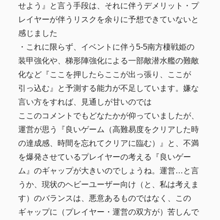
せよう』と言う手段は、それに伴うデメリット・プ
レイヤーが伴うリスクを余りに予想できていないと
感じました
・これに限らず、イベントに伴う5-5南方棲戦姫の
装甲強化や、梯形陣強化による一部敵潜水艦の難敵
化など『ここを押したらここが出っ張り、ここが
引っ込む』と予測する能力が不足しています。嫌な
言い方をすれば、見通しが甘いのでは
ここのコメントでもどなたかが仰っていましたが、
運営が思う『良いゲーム（高難易度をクリアした時
の達成感、時間を忘れてクリアに臨む）』と、不満
を爆発させているプレイヤーの考える『良いゲー
ム』のギャップが大きいのでしょうね。運営…と言
うか、現状のヘビーユーザー向け（と、私は考えま
す）のバランスは、悪意あるものではなく、この
ギャップに（プレイヤー・運営の双方が）苦しんで