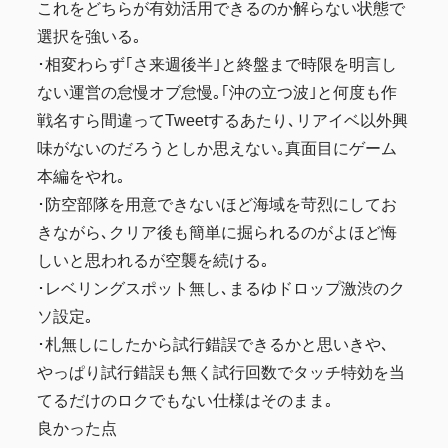
これをどちらが有効活用できるのか解らない状態で
選択を強いる｡
･相変わらず｢さ来週後半｣と終盤まで時限を明言し
ない運営の怠慢オブ怠慢｡｢沖の立つ波｣と何度も作
戦名すら間違ってTweetするあたり､リアイベ以外興
味がないのだろうとしか思えない｡真面目にゲーム
本編をやれ｡
･防空部隊を用意できないほど海域を苛烈にしてお
きながら､クリア後も簡単に掘られるのがよほど悔
しいと思われるが空襲を続ける｡
･レベリングスポット無し､まるゆドロップ激渋のク
ソ設定｡
･札無しにしたから試行錯誤できるかと思いきや､
やっぱり試行錯誤も無く試行回数でタッチ特効を当
てるだけのロクでもない仕様はそのまま｡
良かった点