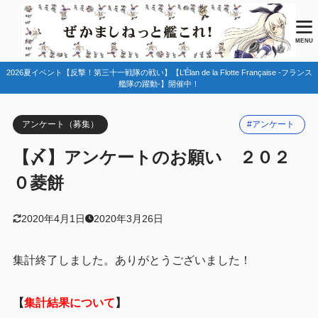
MENU
2026夏イベント【反撃！第三十一戦隊の戦い】【L’Élan de la Flotte Française -フランス
艦隊の躍動-】開催中！
アンケート（募集）
#アンケート
【〆】アンケートのお願い ２０２
０菱餅
2020年4月1日
2020年3月26日
集計終了しました。ありがとうございました！
【
集計結果について
】