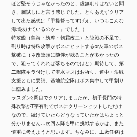
ほど堅そうじゃなかったのと、虚無削りはないと聞
き、腕試しにと言う感じでした。とりあえずクリア
して出た感想は『甲提督ってすげえ、いつもこんな
海域抜けているのか～』でした（
特攻艦（鳥海・筑摩・朝霜改二）と陸戦の不足で、
割り時は特殊攻撃がボスにヒットするor友軍のボス
撃破に（ネ改筆頭に随伴が残ることが多かったの
で、狙ってくれれば落ちるのではと）期待して、第
二艦隊キラ付けして潜水マスはお祈り、道中・決戦
支援ともに要請、基地航空隊はボス集中して甲割り
に臨みました。
ラスダン2周目でクリアしましたが、初手長門の特
殊攻撃がT字有利でボスにクリーンヒットしただけ
なので、続けていたらどうなっていたかはちょっと
分かりません…次回以降も甲に挑戦するかは、また
慎重に考えようと思います。ちなみに、工廠任務は