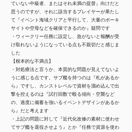
ていない中級者、またはそれ未満の提督』向けだと
思うのですが、それに該当するプレイヤーが果たし
て『イベント海域クリアと平行して、大量のボーキ
サイトや空母などを確保できるのか』疑問です
・ウィークリー任務に設定し、急がないと報酬が受
け取れないようになっている点も不親切だと感じま
した
【根本的な不満点】
・対処療法と言うか、本質的な問題が見えてないよ
うに感じる点です。サブ艦を持つのは『札があるか
ら』ですし、カンストレベルで資材を溜め込んで出
撃を控えるのは『試行回数で殴る傾向・空襲など
の、過度に備蓄を強いるイベントデザインがあるか
ら』だと考えます
・上記の問題に対して『近代化改修の素材に使わせ
てサブ艦を退役させよう』とか『任務で資源を使わ