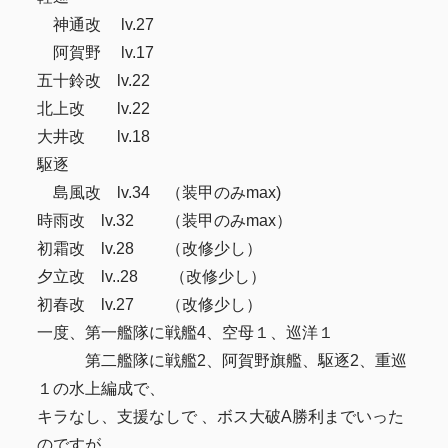
神通改 lv.27
阿賀野 lv.17
五十鈴改 lv.22
北上改 lv.22
大井改 lv.18
駆逐
島風改 lv.34 （装甲のみmax)
時雨改 lv.32 （装甲のみmax）
初霜改 lv.28 （改修少し）
夕立改 lv..28 （改修少し）
初春改 lv.27 （改修少し）
一度、第一艦隊に戦艦4、空母１、巡洋１
第二艦隊に戦艦2、阿賀野旗艦、駆逐2、重巡
１の水上編成で、
キラなし、支援なしで 、ボス大破A勝利までいった
のですが、