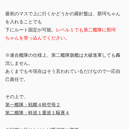
最初のマスで上に行くかどうかの羅針盤は、那珂ちゃん
を入れることでも
下にルート固定が可能。
レベル１でも第二艦隊に那珂
ちゃんを突っ込んでください
。
※連合艦隊の仕様上、第二艦隊旗艦は大破進軍しても轟
沈しません。
あくまでも今現在はそう言われているだけなので一応自
己責任で。
その上で、
第一艦隊：戦艦４軽空母２
第二艦隊：軽巡１重巡１駆逐４