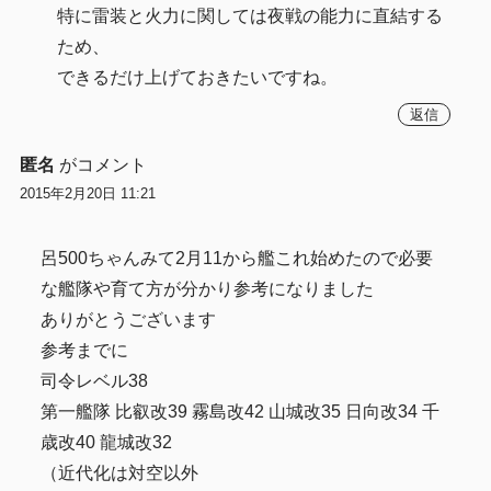
特に雷装と火力に関しては夜戦の能力に直結する
ため、
できるだけ上げておきたいですね。
返信
匿名
がコメント
2015年2月20日 11:21
呂500ちゃんみて2月11から艦これ始めたので必要
な艦隊や育て方が分かり参考になりました
ありがとうございます
参考までに
司令レベル38
第一艦隊 比叡改39 霧島改42 山城改35 日向改34 千
歳改40 龍城改32
（近代化は対空以外