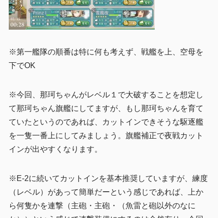
※第一艦隊の順番は特に何も考えず、戦艦を上、空母を
下でOK
※今回、那珂ちゃんがレベル１で大破することを想定し
て那珂ちゃん旗艦にしてますが、もし那珂ちゃんを育て
ていたというのであれば、カットインできそうな駆逐艦
を一隻一番上にしてみましょう。旗艦補正で夜戦カット
インが出やすくなります。
※E-2に続いてカットインを基本推奨していますが、練度
（レベル）があって簡単だーという感じであれば、上か
ら何隻かを連撃（主砲・主砲・（魚雷と砲以外のなに