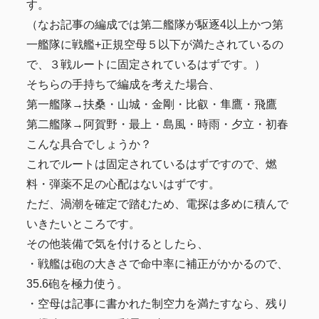
す。
（なお記事の編成では第二艦隊が駆逐4以上かつ第
一艦隊に戦艦+正規空母５以下が満たされているの
で、３戦ルートに固定されているはずです。）
そちらの手持ちで編成を考えた場合、
第一艦隊→扶桑・山城・金剛・比叡・隼鷹・飛鷹
第二艦隊→阿賀野・最上・島風・時雨・夕立・初春
こんな具合でしょうか？
これでルートは固定されているはずですので、燃
料・弾薬不足の心配はないはずです。
ただ、渦潮を確定で踏むため、電探は多めに積んで
いきたいところです。
その他装備で気を付けるとしたら、
・戦艦は砲の大きさで命中率に補正がかかるので、
35.6砲を極力使う。
・空母は記事に書かれた制空力を満たすなら、残り