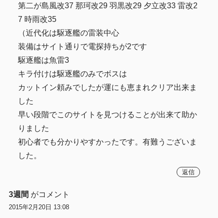
第二が島風改37 那珂改29 羽黒改29 夕立改33 雷改2
7 時雨改35
（近代化は駆逐艦の雷装中心
装備はサイト通りで電探持ちが2です
駆逐艦は魚雷3
キラ付けは駆逐艦のみでボスは
カットイン頼みでしたが運にも恵まれクリア出来ま
した
早い段階でこのサイトを見つけることが出来て助か
りました
初心者でも分かりやすかったです。有難うございま
した。
返信
3週間
がコメント
2015年2月20日 13:08