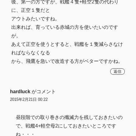
後、第一の方ですが、戦艦４隻+軽空2隻の代わり
に、正空１隻だと
アウトみたいですね。
出来れば、育っている赤城の方を使いたいのです
が。
あえて正空を使うとすると、戦艦を１隻減らさなけ
ればならなくなる
から、飛鷹を急いで改造する方がベターですかね。
返信
hardluck
がコメント
2015年2月21日 00:22
昼段階での取り巻きの殲滅力を残しておきたいの
で、戦艦4+軽空母2にしておきたいところです
ね・・・