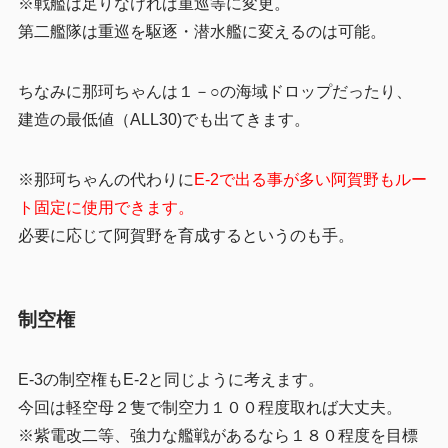
※戦艦は足りなければ重巡等に変更。
第二艦隊は重巡を駆逐・潜水艦に変えるのは可能。
ちなみに那珂ちゃんは１－○の海域ドロップだったり、
建造の最低値（ALL30)でも出てきます。
※那珂ちゃんの代わりに
E-2で出る事が多い阿賀野もルー
ト固定に使用できます。
必要に応じて阿賀野を育成するというのも手。
制空権
E-3の制空権もE-2と同じように考えます。
今回は軽空母２隻で制空力１００程度取れば大丈夫。
※紫電改二等、強力な艦戦があるなら１８０程度を目標