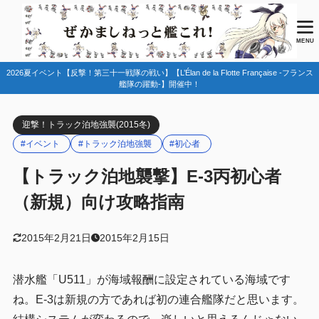
目次
MENU
2026夏イベント【反撃！第三十一戦隊の戦い】【L’Élan de la Flotte Française -フランス
1
E-3連合艦隊、出撃！攻略ポイント
艦隊の躍動-】開催中！
連合艦隊はどっちを選べばいいの？
1.1
迎撃！トラック泊地強襲(2015冬)
編成はどうしたらいい？
1.2
#イベント
#トラック泊地強襲
#初心者
制空権
1.3
【トラック泊地襲撃】E-3丙初心者
艦隊の順番を考えよう
1.4
（新規）向け攻略指南
装備－電探を確保
1.5
陣形
1.6
2015年2月21日
2015年2月15日
2
まとめ
潜水艦「U511」が海域報酬に設定されている海域です
ね。E-3は新規の方であれば初の連合艦隊だと思います。