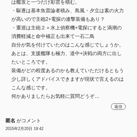
は艦攻と一つだけ彩雲を積む。
・駆逐は基本魚雷論者積み、島風・夕立は素の火力
が高いので主砲2+電探の連撃装備もあり？
・重巡は主砲２＋水上偵察機+電探にすると渦潮の
消費軽減と命中補正も出来て一石二鳥
自分が気を付けていたのはこんな感じでしょうか。
あとは、支援艦隊も極力、道中+決戦の両方に出し
たいところです。
装備がどの程度あるのかも教えていただけるともう
少し詳しくアドバイスできますが現状で言えるのは
こんな感じです。
何かありましたらお気軽に質問どうぞ…
返信
匿名
がコメント
2015年2月20日 19:42