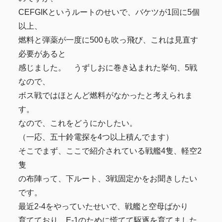
CEFGIKというルートのせいで、バケツが1回に5個
以上、
燃料と弾薬が一度に500も吹っ飛び、これは見直す
必要があると
感じました。 うずしおに巻き込まれた挙句、5戦
なので、
ボス戦ではほとんど燃料がなかったと考えられま
す。
なので、これをどうにかしたい。
（一応、五十鈴電探を4つ以上積んでます）
そこでまず、ここで紹介されている戦艦4隻、軽空2
隻
の布陣って、下ルート、3戦固定かをお聞きしたい
です。
最近2-4をやっていたせいで、戦艦と空母ばかり
育てており、E-1のために慌てて駆逐を育てました