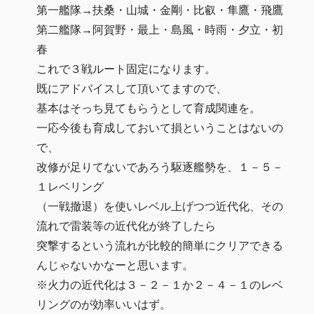
第一艦隊→扶桑・山城・金剛・比叡・隼鷹・飛鷹
第二艦隊→阿賀野・最上・島風・時雨・夕立・初
春
これで３戦ルート固定になります。
既にアドバイスして頂いてますので、
基本はそっち見てもらうとして育成関連を。
一応今後も育成しておいて損ということはないの
で、
改修が足りてないであろう駆逐艦勢を、１－５－
１レベリング
（一戦撤退）を使いレベル上げつつ近代化、その
流れで雷装等の近代化が終了したら
突撃するという流れが比較的簡単にクリアできる
んじゃないかなーと思います。
※火力の近代化は３－２－１か２－４－１のレベ
リングのが効率いいはず。