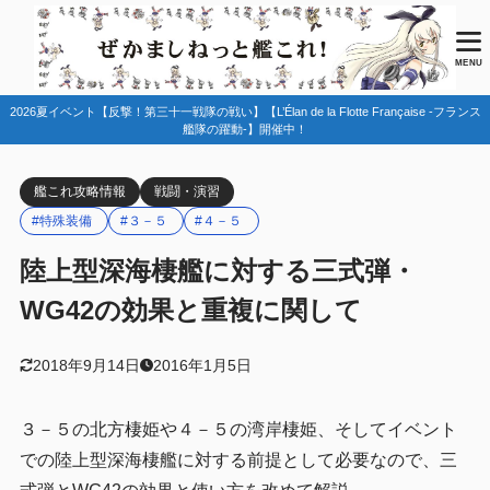
目次
MENU
2026夏イベント【反撃！第三十一戦隊の戦い】【L’Élan de la Flotte Française -フランス
1
陸上型深海棲艦の特徴
艦隊の躍動-】開催中！
雷装が無効化される（雷撃カットイン無効）
1.1
艦これ攻略情報
戦闘・演習
装甲とHPが非常に高い
1.2
#特殊装備
#３－５
#４－５
対地兵装特攻
1.3
陸上型深海棲艦に対する三式弾・
艦爆無効
1.4
WG42の効果と重複に関して
なぜ艦爆は攻撃できないのか
1.4.1
損害の表記が小破/中破/大破/轟沈→混乱/損害/損壊/破壊
1.5
2018年9月14日
2016年1月5日
かばわれない
1.6
３－５の北方棲姫や４－５の湾岸棲姫、そしてイベント
2
対地兵装を活用しよう
での陸上型深海棲艦に対する前提として必要なので、三
三式弾
2.1