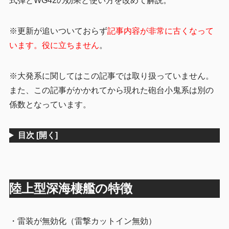
式弾とWG42の効果と使い方を改めて解説。
WG42
2.2
※更新が追いついておらず
記事内容が非常に古くなって
複合で活用可能しよう
2.3
います。役に立ちません
。
参考
2.4
3
まとめ
※大発系に関してはこの記事では取り扱っていません。
また、この記事がかかれてから現れた砲台小鬼系は別の
係数となっています。
目次
[開く]
陸上型深海棲艦の特徴
・雷装が無効化（雷撃カットイン無効）