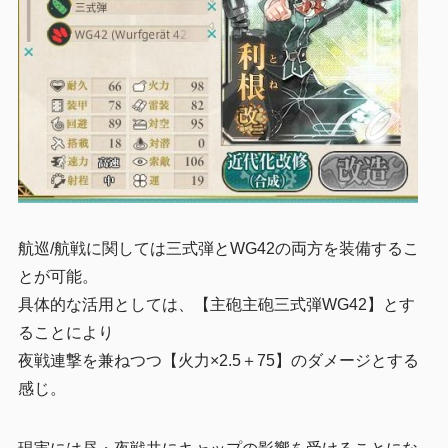
航巡/航戦に関しては三式弾とWG42の両方を装備するこ
とが可能。
具体的な活用としては、【主砲主砲三式弾WG42】とす
ることにより
夜戦連撃を兼ねつつ【火力×2.5＋75】のダメージとする
感じ。