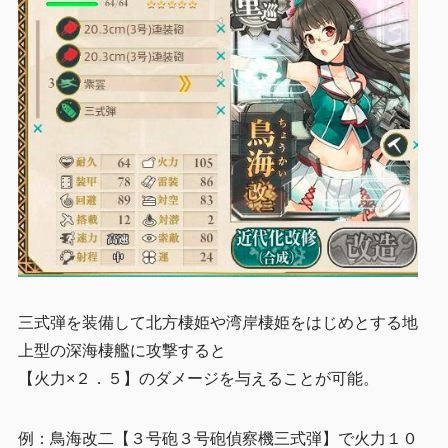
三式弾を装備して北方棲姫や湾岸棲姫をはじめとする地
上型の深海棲艦に攻撃すると
【火力×２．５】のダメージを与えることが可能。
例：鳥海改二【３号砲３号砲偵察機三式弾】で火力１０