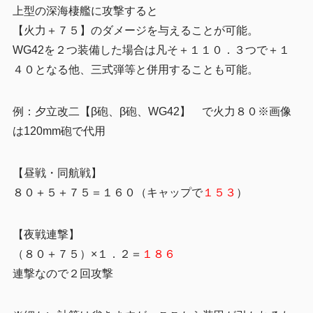
上型の深海棲艦に攻撃すると
【火力＋７５】のダメージを与えることが可能。
WG42を２つ装備した場合は凡そ＋１１０．３つで＋１
４０となる他、三式弾等と併用することも可能。
例：夕立改二【β砲、β砲、WG42】 で火力８０※画像
は120mm砲で代用
【昼戦・同航戦】
８０＋５＋７５＝１６０（キャップで
１５３
）
【夜戦連撃】
（８０＋７５）×１．２＝
１８６
連撃なので２回攻撃