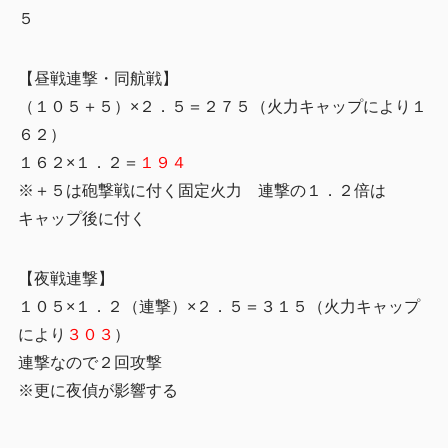
５
【昼戦連撃・同航戦】
（１０５＋５）×２．５＝２７５（火力キャップにより１
６２）
１６２×１．２＝
１９４
※＋５は砲撃戦に付く固定火力 連撃の１．２倍は
キャップ後に付く
【夜戦連撃】
１０５×１．２（連撃）×２．５＝３１５（火力キャップ
により
３０３
）
連撃なので２回攻撃
※更に夜偵が影響する