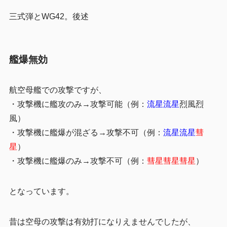
三式弾とWG42。後述
艦爆無効
航空母艦での攻撃ですが、
・攻撃機に艦攻のみ→攻撃可能（例：
流星流星
烈風烈
風）
・攻撃機に艦爆が混ざる→攻撃不可（例：
流星流星
彗
星
）
・攻撃機に艦爆のみ→攻撃不可（例：
彗星彗星彗星
）
となっています。
昔は空母の攻撃は有効打になりえませんでしたが、