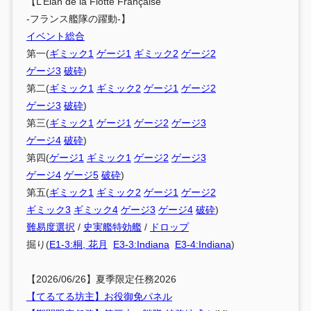
【L’Élan de la Flotte Française
-フランス艦隊の躍動-】
イベント総合
第一(
ギミック1
ゲージ1
ギミック2
ゲージ2
ゲージ3
破砕
)
第二(
ギミック1
ギミック2
ゲージ1
ゲージ2
ゲージ3
破砕
)
第三(
ギミック1
ゲージ1
ゲージ2
ゲージ3
ゲージ4
破砕
)
第四(
ゲージ1
ギミック1
ゲージ2
ゲージ3
ゲージ4
ゲージ5
破砕
)
第五(
ギミック1
ギミック2
ゲージ1
ゲージ2
ギミック3
ギミック4
ゲージ3
ゲージ4
破砕
)
難易度選択
/
史実艦特効艦
/
ドロップ
掘り(
E1-3:桐, 花月
E3-3:Indiana
E3-4:Indiana
)
【2026/06/26】夏季限定任務2026
【てるてる坊主】お役御免パネル