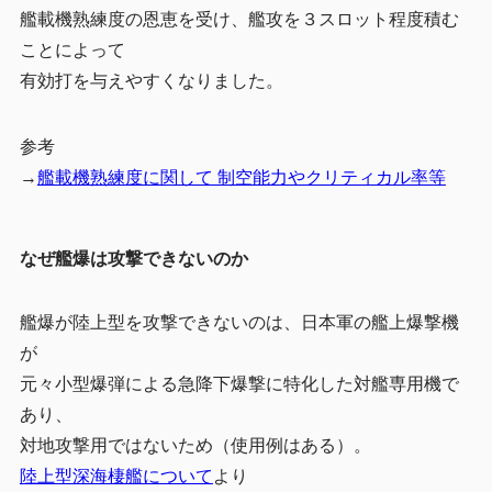
艦載機熟練度の恩恵を受け、艦攻を３スロット程度積む
ことによって
有効打を与えやすくなりました。
参考
→
艦載機熟練度に関して 制空能力やクリティカル率等
なぜ艦爆は攻撃できないのか
艦爆が陸上型を攻撃できないのは、日本軍の艦上爆撃機
が
元々小型爆弾による急降下爆撃に特化した対艦専用機で
あり、
対地攻撃用ではないため（使用例はある）。
陸上型深海棲艦について
より