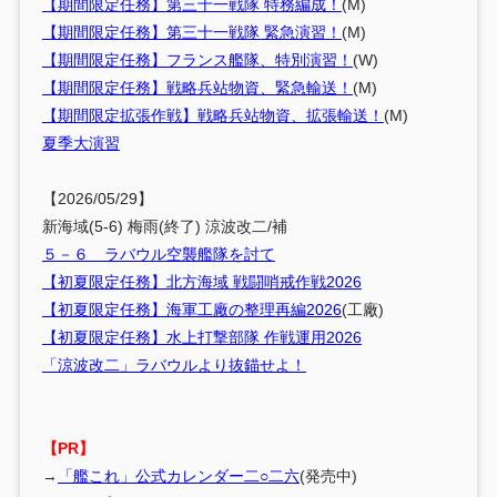
【期間限定任務】第三十一戦隊 特務編成！
(M)
【期間限定任務】第三十一戦隊 緊急演習！
(M)
【期間限定任務】フランス艦隊、特別演習！
(W)
【期間限定任務】戦略兵站物資、緊急輸送！
(M)
【期間限定拡張作戦】戦略兵站物資、拡張輸送！
(M)
夏季大演習
【2026/05/29】
新海域(5-6) 梅雨(終了) 涼波改二/補
５－６ ラバウル空襲艦隊を討て
【初夏限定任務】北方海域 戦闘哨戒作戦2026
【初夏限定任務】海軍工廠の整理再編2026
(工廠)
【初夏限定任務】水上打撃部隊 作戦運用2026
「涼波改二」ラバウルより抜錨せよ！
【PR】
→
「艦これ」公式カレンダー二○二六
(発売中)