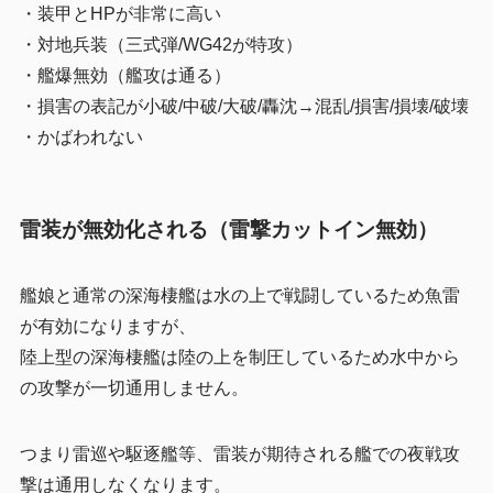
・装甲とHPが非常に高い
・対地兵装（三式弾/WG42が特攻）
・艦爆無効（艦攻は通る）
・損害の表記が小破/中破/大破/轟沈→混乱/損害/損壊/破壊
・かばわれない
雷装が無効化される（雷撃カットイン無効）
艦娘と通常の深海棲艦は水の上で戦闘しているため魚雷
が有効になりますが、
陸上型の深海棲艦は陸の上を制圧しているため水中から
の攻撃が一切通用しません。
つまり雷巡や駆逐艦等、雷装が期待される艦での夜戦攻
撃は通用しなくなります。