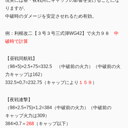
現実には昼・夜戦共にキャップの影響を受けることにな
りますが、
中破時のダメージを安定させれるため有効。
例：利根改二【３号３号三式弾WG42】で火力９８
中
破時で計算
【昼戦同航戦】
（98+5)×2.5+75=332.5 （中破前の火力）（中破前の火
力キャップは162）
332.5×0,7=232.75（キャップにより
１５９
）
【夜戦連撃】
（98×2.5+75)×1.2=384（中破前の火力）（中破前の
キャップ火力は309）
384×0.7＝
268
（キャップ以下）