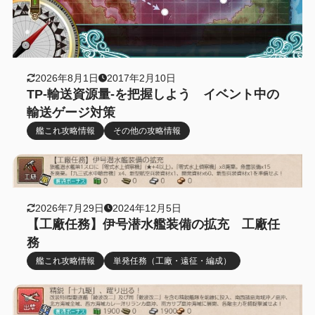
2026年8月1日
2017年2月10日
TP-輸送資源量-を把握しよう イベント中の
輸送ゲージ対策
艦これ攻略情報
その他の攻略情報
2026年7月29日
2024年12月5日
【工廠任務】伊号潜水艦装備の拡充 工廠任
務
艦これ攻略情報
単発任務（工廠・遠征・編成）