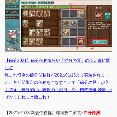
【節分2021】節分任務情報や「節分の豆」の使い道に関
して
艦これ恒例の節分任務群が2021/01/13より実装されまし
た。各期間限定の任務をこなすことで「節分の豆」が入
手でき、最終的には陸攻の「銀河」や「四式重爆 飛龍･･･
ぜかましねっと艦これ！
【2021/01/13 新規任務群】球磨改二実装+
節分任務