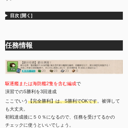
目次
[開く]
任務情報
駆逐艦または海防艦2隻を含む編成
で
演習でのS勝利を3回達成
ここでいう
【完全勝利】は、S勝利でOKです
。被弾して
も大丈夫。
初戦達成後に５０％になるので、任務を受けてるかの
チェックに使うといいでしょう。