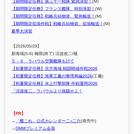
【期間限定任務】第三十一戦隊 緊急演習！
(M)
【期間限定任務】フランス艦隊、特別演習！
(W)
【期間限定任務】戦略兵站物資、緊急輸送！
(M)
【期間限定拡張作戦】戦略兵站物資、拡張輸送！
(M)
夏季大演習
【2026/05/29】
新海域(5-6) 梅雨(終了) 涼波改二/補
５－６ ラバウル空襲艦隊を討て
【初夏限定任務】北方海域 戦闘哨戒作戦2026
【初夏限定任務】海軍工廠の整理再編2026
(工廠)
【初夏限定任務】水上打撃部隊 作戦運用2026
「涼波改二」ラバウルより抜錨せよ！
【PR】
→
「艦これ」公式カレンダー二○二六
(発売中)
→
DMMプレミアム会員