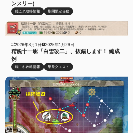
ンスリー)
艦これ攻略情報
期間限定任務
2026年8月1日
2025年1月29日
精鋭十一駆「白雪改二」、抜錨します！ 編成
例
艦これ攻略情報
単発クエスト