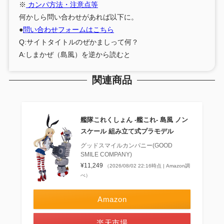
※
カンパ方法・注意点等
何かしら問い合わせがあれば以下に。
●
問い合わせフォームはこちら
Q:サイトタイトルのぜかましって何？
A:しまかぜ（島風）を逆から読むと
関連商品
艦隊これくしょん ‐艦これ‐ 島風 ノン
スケール 組み立て式プラモデル
グッドスマイルカンパニー(GOOD
SMILE COMPANY)
¥11,249
（2026/08/02 22:16時点 | Amazon調
べ）
Amazon
楽天市場