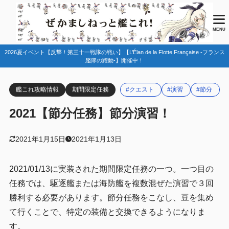
目次
MENU
2026夏イベント【反撃！第三十一戦隊の戦い】【L’Élan de la Flotte Française -フランス
1
任務情報
艦隊の躍動-】開催中！
節分任務一覧(2021)
1.1
艦これ攻略情報
期間限定任務
#クエスト
#演習
#節分
2
まとめ
2021【節分任務】節分演習！
2021年1月15日
2021年1月13日
2021/01/13に実装された期間限定任務の一つ。一つ目の
任務では、駆逐艦または海防艦を複数混ぜた演習で３回
勝利する必要があります。節分任務をこなし、豆を集め
て行くことで、特定の装備と交換できるようになりま
す。