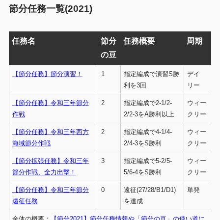
節分任務一覧(2021)
任務名
節分
任務概要
周期
の豆
【節分任務】節分演習！
1
指定編成で演習S勝
デイ
利を3回
リー
【節分任務】令和三年節分
2
指定編成で2-1/2-
ウィー
作戦
2/2-3をA勝利以上
クリー
【節分任務】令和三年西方
2
指定編成で4-1/4-
ウィー
海域節分作戦
2/4-3をS勝利
クリー
【節分拡張任務】令和三年
3
指定編成で5-2/5-
ウィー
節分作戦、全力出撃！
5/6-4をS勝利
クリー
【節分任務】令和三年節分
0
遠征(27/28/B1/D1)
単発
遠征任務
を達成
全体の概要：
【節分2021】節分任務情報や「節分の豆」の使い道に