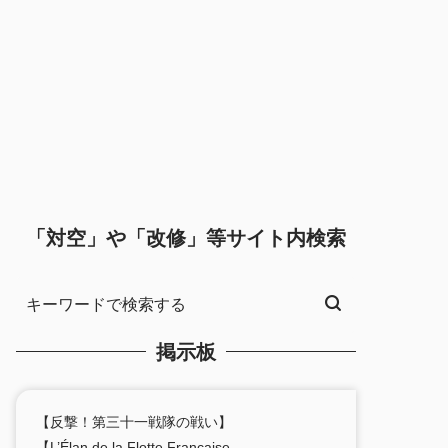
「対空」や「改修」等サイト内検索
掲示板
【反撃！第三十一戦隊の戦い】
【L’Élan de la Flotte Française