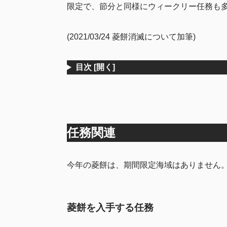
限定で、節分と同様にウィークリー任務も
(2021/03/24 菱餅消滅について加筆)
目次
[開く]
任務関連
今年の菱餅は、期間限定海域はありません
菱餅を入手する任務