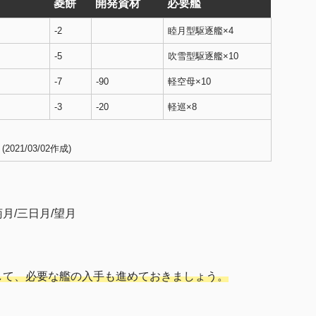
菱餅
開発資材
必要艦
-2
睦月型駆逐艦×4
-5
吹雪型駆逐艦×10
-7
-90
軽空母×10
-3
-20
軽巡×8
1/03/02作成)
菊月/三日月/望月
して、必要な艦の入手も進めておきましょう。