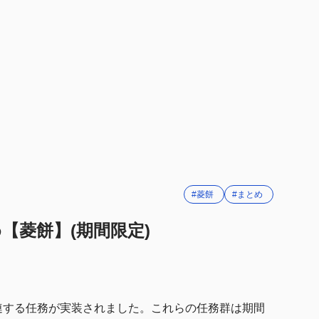
化
ップの向上
#菱餅
#まとめ
め【菱餅】(期間限定)
に関連する任務が実装されました。これらの任務群は期間