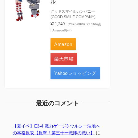
ル
グッドスマイルカンパニー
(GOOD SMILE COMPANY)
¥11,249
（2026/08/02 22:16時点
| Amazon調べ）
Amazon
楽天市場
Yahooショッピング
最近のコメント
【夏イベ】E3-4 戦力ゲージ3 ウルシー泊地へ
の本格反攻【反撃！第三十一戦隊の戦い】
に