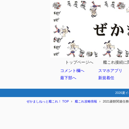
目次
1
任務関連
菱餅を入
1.1
菱餅を消
1.2
トップページへ
艦これ接続に
コメント欄へ
スマホアプリ
菱餅所有
1.3
最下部へ
新規着任
任務出現
1.4
期間
1.5
2026夏イ
ぜかましねっと艦これ！ TOP
艦これ攻略情報
2021菱餅関連任
2
その他
春限定任
2.1
期間限定(
2.2