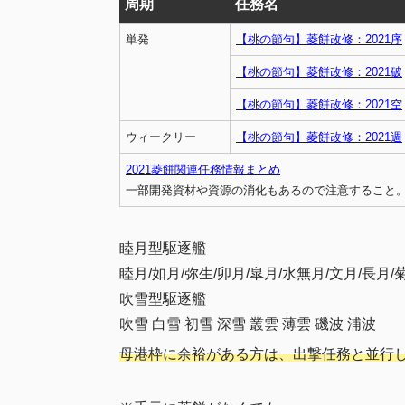
周期
任務名
単発
【桃の節句】菱餅改修：2021序
【桃の節句】菱餅改修：2021破
【桃の節句】菱餅改修：2021空
ウィークリー
【桃の節句】菱餅改修：2021週
2021菱餅関連任務情報まとめ
一部開発資材や資源の消化もあるので注意すること。(202
睦月型駆逐艦
睦月/如月/弥生/卯月/皐月/水無月/文月/長月/
吹雪型駆逐艦
吹雪 白雪 初雪 深雪 叢雲 薄雲 磯波 浦波
母港枠に余裕がある方は、出撃任務と並行