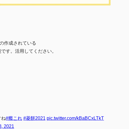
の作成されている
能です。活用してください。
すね
#艦これ
#菱餅2021
pic.twitter.com/kBaBCxLTkT
8, 2021