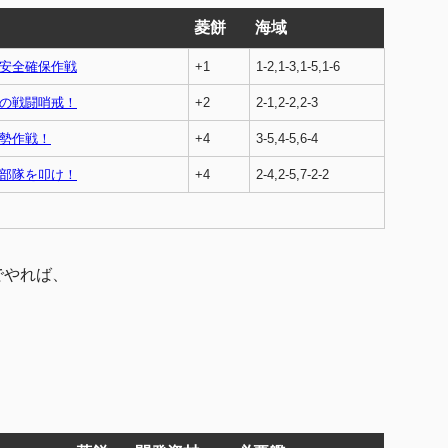
菱餅
海域
安全確保作戦
+1
1-2,1-3,1-5,1-6
の戦闘哨戒！
+2
2-1,2-2,2-3
勢作戦！
+4
3-5,4-5,6-4
部隊を叩け！
+4
2-4,2-5,7-2-2
でやれば、