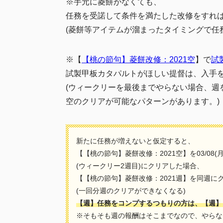
※手元に菱餅がなくても、
任務を受諾して条件を満たした改修をすれ
(菱餅等アイテムが溜まったタイミングで任
※【
【桃の節句】菱餅改修：2021空
】で
試
試製甲板カタパルトがほしい提督は、入手
(ウィークリーを最後までやらない場合、週を
空のクリアが可能なパターンがあります。)
新たに任務が増えないと仮定すると、
【【桃の節句】菱餅改修：2021空】を03/08(月)~
(ウィークリー2週目)にクリアした場合、
【
【桃の節句】菱餅改修：2021週
】を同週に
(一回分週のクリアができなくなる)
【週】任務をコンプするつもりの方は、【週】
※そもそも週の報酬はそこまでなので、やらな