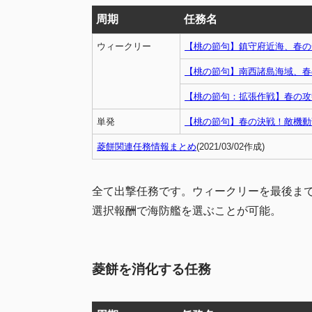
周期
任務名
ウィークリー
【桃の節句】鎮守府近海、春の
【桃の節句】南西諸島海域、春
【桃の節句：拡張作戦】春の攻
単発
【桃の節句】春の決戦！敵機動
菱餅関連任務情報まとめ
(2021/03/02作成)
全て出撃任務です。ウィークリーを最後ま
選択報酬で海防艦を選ぶことが可能。
菱餅を消化する任務