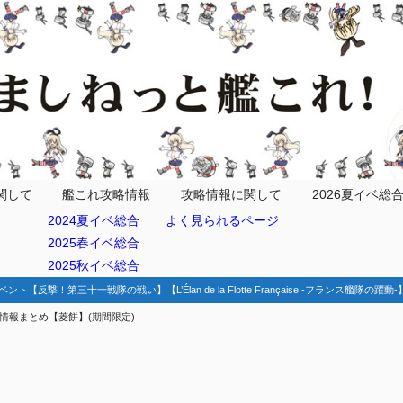
手する任務
化する任務
関して
艦これ攻略情報
攻略情報に関して
2026夏イベ総
2024夏イベ総合
よく見られるページ
数・消費数の計算
2025春イベ総合
チャート
2025秋イベ総合
ベント【反撃！第三十一戦隊の戦い】【L’Élan de la Flotte Française -フランス艦隊の躍
務情報まとめ【菱餅】(期間限定)
務
桃の節句の季節)ドロップ