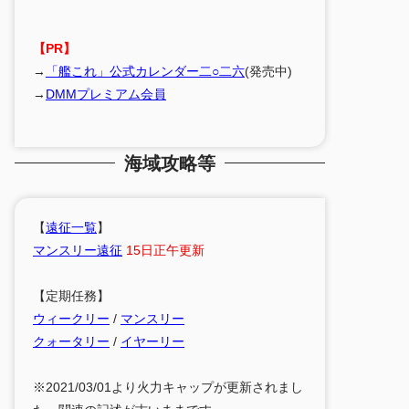
【PR】
→
「艦これ」公式カレンダー二○二六
(発売中)
→
DMMプレミアム会員
海域攻略等
【
遠征一覧
】
マンスリー遠征
15日正午更新
【定期任務】
ウィークリー
/
マンスリー
クォータリー
/
イヤーリー
※2021/03/01より火力キャップが更新されまし