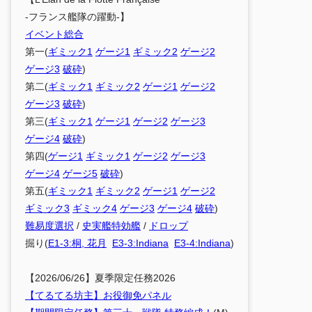
-フランス艦隊の躍動-】
イベント総合
第一(
ギミック1
ゲージ1
ギミック2
ゲージ2
ゲージ3
破砕
)
第二(
ギミック1
ギミック2
ゲージ1
ゲージ2
ゲージ3
破砕
)
第三(
ギミック1
ゲージ1
ゲージ2
ゲージ3
ゲージ4
破砕
)
第四(
ゲージ1
ギミック1
ゲージ2
ゲージ3
ゲージ4
ゲージ5
破砕
)
第五(
ギミック1
ギミック2
ゲージ1
ゲージ2
ギミック3
ギミック4
ゲージ3
ゲージ4
破砕
)
難易度選択
/
史実艦特効艦
/
ドロップ
掘り(
E1-3:桐, 花月
E3-3:Indiana
E3-4:Indiana
)
【2026/06/26】夏季限定任務2026
【てるてる坊主】お役御免パネル