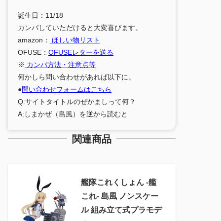
誕生日：11/18
カンパしていただけると大変喜びます。
amazon：
ほしい物リスト
OFUSE：
OFUSEレターを送る
※
カンパ方法・注意点等
何かしら問い合わせがあれば以下に。
●
問い合わせフォームはこちら
Q:サイトタイトルのぜかましって何？
A:しまかぜ（島風）を逆から読むと
関連商品
艦隊これくしょん ‐艦
これ‐ 島風 ノンスケー
ル 組み立て式プラモデ