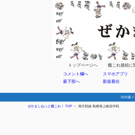
トップページへ
艦これ接続に
コメント欄へ
スマホアプリ
最下部へ
新規着任
2026夏イ
ぜかましねっと艦これ！ TOP
南方戦線 島嶼海上輸送作戦