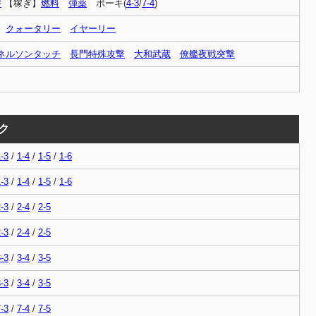
潜
【稼ぎ】
燃料
弾薬
ボーキ(
4-3
/
7-4
)
クォータリー
イヤーリー
ネルソンタッチ
長門特殊攻撃
大和武蔵
僚艦夜戦突撃
ク
-3
/
1-4
/
1-5
/
1-6
-3
/
1-4
/
1-5
/
1-6
-3
/
2-4
/
2-5
-3
/
2-4
/
2-5
-3
/
3-4
/
3-5
-3
/
3-4
/
3-5
-3
/
7-4
/
7-5