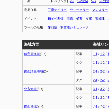
二期
【レベリング】
2-2
5-2空襲
5-3
5-5対
定期任務
工廠デイリー
ウィークリー
マンスリー
イベント
初イベ準備
準備
備蓄
友軍
警戒陣
ツールの活用
作戦室
制空権シミュレータ
海域方面
海域リン
鎮守府海域
(1-☓)
記事
1-1
/
1-2
/
1
タグ
1-1
/
1-2
/
1
南西諸島海域
(2-☓)
記事
2-1
/
2-2
/
2
タグ
2-1
/
2-2
/
2
北方海域
(3-☓)
記事
3-1
/
3-2
/
3
タグ
3-1
/
3-2
/
3
南西海域
(7-☓)
記事
7-1
/
7-2
/
7