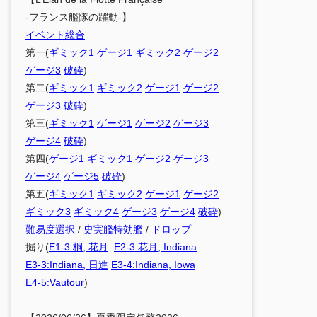
-フランス艦隊の躍動-】
イベント総合
第一(
ギミック1
ゲージ1
ギミック2
ゲージ2
ゲージ3
破砕
)
第二(
ギミック1
ギミック2
ゲージ1
ゲージ2
ゲージ3
破砕
)
第三(
ギミック1
ゲージ1
ゲージ2
ゲージ3
ゲージ4
破砕
)
第四(
ゲージ1
ギミック1
ゲージ2
ゲージ3
ゲージ4
ゲージ5
破砕
)
第五(
ギミック1
ギミック2
ゲージ1
ゲージ2
ギミック3
ギミック4
ゲージ3
ゲージ4
破砕
)
難易度選択
/
史実艦特効艦
/
ドロップ
掘り(
E1-3:桐, 花月
E2-3:花月, Indiana
E3-3:Indiana, 日進
E3-4:Indiana, Iowa
E4-5:Vautour
)