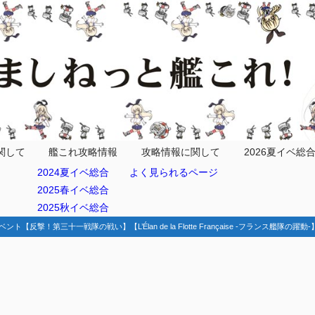
関して
艦これ攻略情報
攻略情報に関して
2026夏イベ総
2024夏イベ総合
よく見られるページ
2025春イベ総合
2025秋イベ総合
ベント【反撃！第三十一戦隊の戦い】【L’Élan de la Flotte Française -フランス艦隊の躍