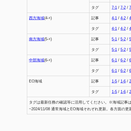
タグ
7-1
/
7-2
/
7
西方海域
(4-☓)
記事
4-1
/
4-2
/
4
タグ
4-1
/
4-2
/
4
南方海域
(5-☓)
記事
5-1
/
5-2
/
5
タグ
5-1
/
5-2
/
5
中部海域
(6-☓)
記事
6-1
/
6-2
/
6
タグ
6-1
/
6-2
/
6
EO海域
記事
1-5
/
1-6
/
2
タグ
1-5
/
1-6
/
2
タグは最新任務の確認等に活用してください。※海域記事
~2024/11/08 通常海域とEO海域それぞれ更新。各方面の