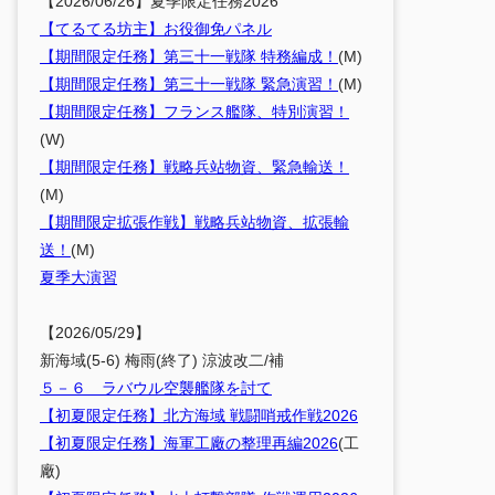
【2026/06/26】夏季限定任務2026
【てるてる坊主】お役御免パネル
【期間限定任務】第三十一戦隊 特務編成！
(M)
【期間限定任務】第三十一戦隊 緊急演習！
(M)
【期間限定任務】フランス艦隊、特別演習！
(W)
【期間限定任務】戦略兵站物資、緊急輸送！
(M)
【期間限定拡張作戦】戦略兵站物資、拡張輸
送！
(M)
夏季大演習
【2026/05/29】
新海域(5-6) 梅雨(終了) 涼波改二/補
５－６ ラバウル空襲艦隊を討て
【初夏限定任務】北方海域 戦闘哨戒作戦2026
【初夏限定任務】海軍工廠の整理再編2026
(工
廠)