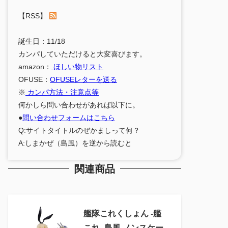
【RSS】
誕生日：11/18
カンパしていただけると大変喜びます。
amazon：
ほしい物リスト
OFUSE：
OFUSEレターを送る
※
カンパ方法・注意点等
何かしら問い合わせがあれば以下に。
●
問い合わせフォームはこちら
Q:サイトタイトルのぜかましって何？
A:しまかぜ（島風）を逆から読むと
関連商品
艦隊これくしょん ‐艦
これ‐ 島風 ノンスケー