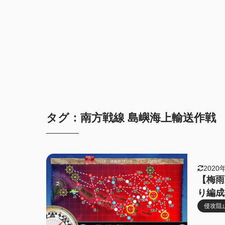
タグ：南方戦線 島嶼海上輸送作戦
2020
【梅雨夏
り編成
侵攻阻止