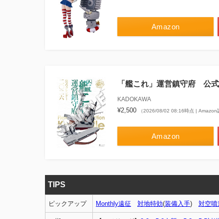
Amazon
「艦これ」運営鎮守府 公式
KADOKAWA
¥2,500
（2026/08/02 08:16時点 | Amaz
Amazon
TIPS
ピックアップ
Monthly遠征
対地特効
(
装備入手
)
対空噴