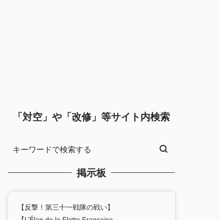
「対空」や「改修」等サイト内検索
掲示板
【反撃！第三十一戦隊の戦い】
【L’Élan de la Flotte Française