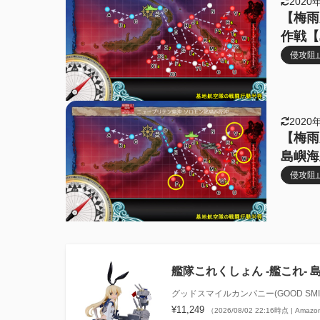
2020
【梅雨
作戦【
侵攻阻止
2020
【梅雨
島嶼海
侵攻阻止
艦隊これくしょん ‐艦これ‐
グッドスマイルカンパニー(GOOD SMIL
¥11,249
（2026/08/02 22:16時点 | Ama