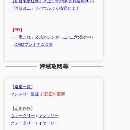
【初夏限定任務】水上打撃部隊 作戦運用2026
「涼波改二」ラバウルより抜錨せよ！
【PR】
→
「艦これ」公式カレンダー二○二六
(発売中)
→
DMMプレミアム会員
海域攻略等
【
遠征一覧
】
マンスリー遠征
15日正午更新
【定期任務】
ウィークリー
/
マンスリー
クォータリー
/
イヤーリー