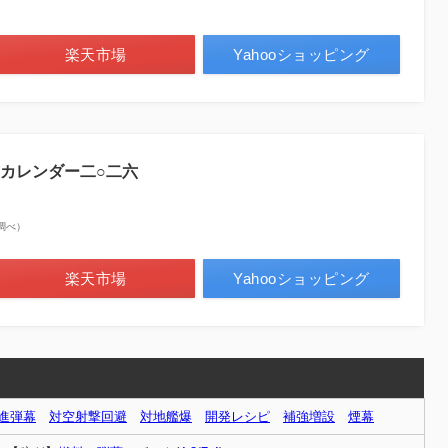
楽天市場
Yahooショッピング
カレンダー二○二六
on調べ）
楽天市場
Yahooショッピング
進弾幕
対空射撃回避
対地艦爆
開発レシピ
補強増設
煙幕