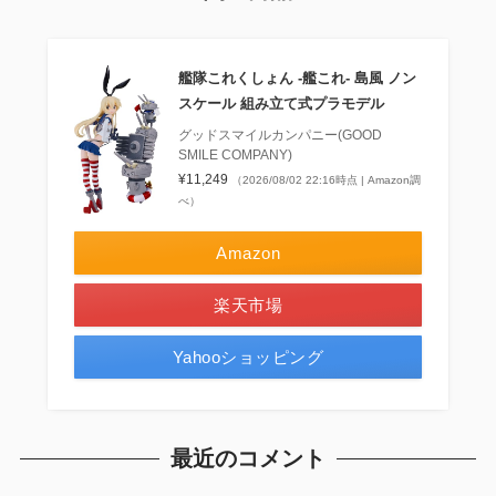
艦隊これくしょん ‐艦これ‐ 島風 ノン
スケール 組み立て式プラモデル
グッドスマイルカンパニー(GOOD
SMILE COMPANY)
¥11,249
（2026/08/02 22:16時点 | Amazon調
べ）
Amazon
楽天市場
Yahooショッピング
最近のコメント