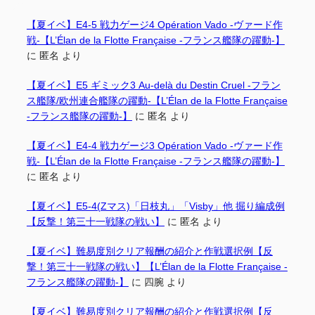
【夏イベ】E4-5 戦力ゲージ4 Opération Vado -ヴァード作
戦-【L’Élan de la Flotte Française -フランス艦隊の躍動-】
に
匿名
より
【夏イベ】E5 ギミック3 Au-delà du Destin Cruel -フラン
ス艦隊/欧州連合艦隊の躍動-【L’Élan de la Flotte Française
-フランス艦隊の躍動-】
に
匿名
より
【夏イベ】E4-4 戦力ゲージ3 Opération Vado -ヴァード作
戦-【L’Élan de la Flotte Française -フランス艦隊の躍動-】
に
匿名
より
【夏イベ】E5-4(Zマス)「日枝丸」「Visby」他 掘り編成例
【反撃！第三十一戦隊の戦い】
に
匿名
より
【夏イベ】難易度別クリア報酬の紹介と作戦選択例【反
撃！第三十一戦隊の戦い】【L’Élan de la Flotte Française -
フランス艦隊の躍動-】
に
四腕
より
【夏イベ】難易度別クリア報酬の紹介と作戦選択例【反