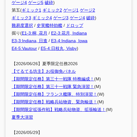
ゲージ4
ゲージ5
破砕
)
第五(
ギミック1
ギミック2
ゲージ1
ゲージ2
ギミック3
ギミック4
ゲージ3
ゲージ4
破砕
)
難易度選択
/
史実艦特効艦
/
ドロップ
掘り(
E1-3:桐, 花月
/
E2-3:花月, Indiana
E3-3:Indiana, 日進
/
E3-4:Indiana, Iowa
E4-5:Vautour
/
E5-4:日枝丸, Visby
)
【2026/06/26】夏季限定任務2026
【てるてる坊主】お役御免パネル
【期間限定任務】第三十一戦隊 特務編成！
(M)
【期間限定任務】第三十一戦隊 緊急演習！
(M)
【期間限定任務】フランス艦隊、特別演習！
(W)
【期間限定任務】戦略兵站物資、緊急輸送！
(M)
【期間限定拡張作戦】戦略兵站物資、拡張輸送！
(M)
夏季大演習
【2026/05/29】