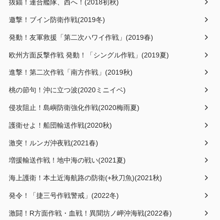
抜錨！連合艦隊、西へ！(2018初秋)
邀撃！ブイン防衛作戦(2019冬)
発動！友軍救援「第二次ハワイ作戦」(2019春)
欧州方面反撃作戦 発動！「シングル作戦」(2019夏)
進撃！第二次作戦「南方作戦」(2019秋)
桃の節句！沖に立つ波(2020ミニイベ)
侵攻阻止！島嶼防衛強化作戦(2020梅雨夏)
護衛せよ！船団輸送作戦(2020秋)
激突！ルンガ沖夜戦(2021春)
増援輸送作戦！地中海の戦い(2021夏)
海上護衛！本土近海航路の防衛(+秋刀魚)(2021秋)
発令！「捷三号作戦警戒」(2022冬)
激闘！R方面作戦・血戦！異聞坊ノ岬沖海戦(2022春)