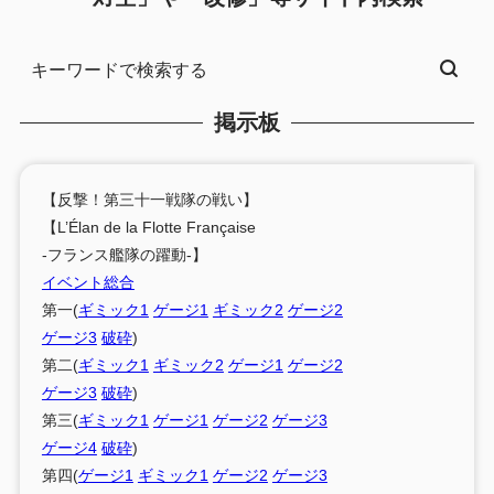
掲示板
【反撃！第三十一戦隊の戦い】
【L’Élan de la Flotte Française
-フランス艦隊の躍動-】
イベント総合
第一(
ギミック1
ゲージ1
ギミック2
ゲージ2
ゲージ3
破砕
)
第二(
ギミック1
ギミック2
ゲージ1
ゲージ2
ゲージ3
破砕
)
第三(
ギミック1
ゲージ1
ゲージ2
ゲージ3
ゲージ4
破砕
)
第四(
ゲージ1
ギミック1
ゲージ2
ゲージ3