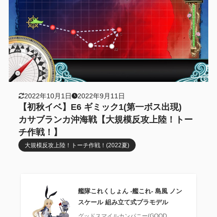
2022年10月1日
2022年9月11日
【初秋イベ】E6 ギミック1(第一ボス出現)
カサブランカ沖海戦【大規模反攻上陸！トー
チ作戦！】
大規模反攻上陸！トーチ作戦！(2022夏)
艦隊これくしょん ‐艦これ‐ 島風 ノン
スケール 組み立て式プラモデル
グッドスマイルカンパニー(GOOD