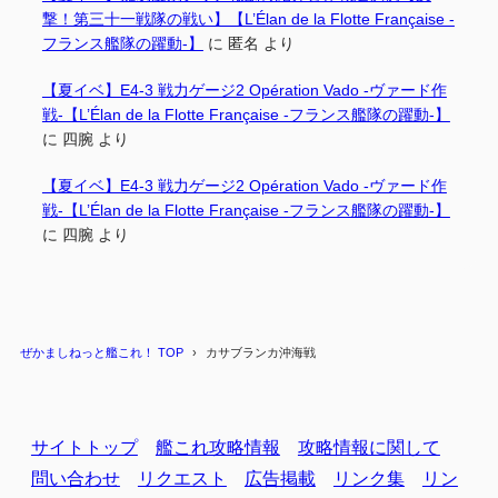
撃！第三十一戦隊の戦い】【L’Élan de la Flotte Française -
フランス艦隊の躍動-】
に
匿名
より
【夏イベ】E4-3 戦力ゲージ2 Opération Vado -ヴァード作
戦-【L’Élan de la Flotte Française -フランス艦隊の躍動-】
に
四腕
より
【夏イベ】E4-3 戦力ゲージ2 Opération Vado -ヴァード作
戦-【L’Élan de la Flotte Française -フランス艦隊の躍動-】
に
四腕
より
ぜかましねっと艦これ！ TOP
カサブランカ沖海戦
サイトトップ
艦これ攻略情報
攻略情報に関して
問い合わせ
リクエスト
広告掲載
リンク集
リン