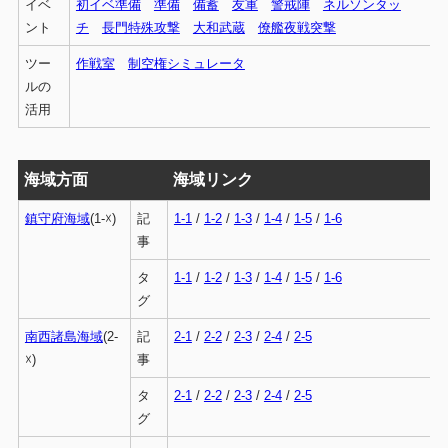
イベ
初イベ準備
準備
備蓄
友軍
警戒陣
ネルソンタッ
ント
チ
長門特殊攻撃
大和武蔵
僚艦夜戦突撃
ツー
作戦室
制空権シミュレータ
ルの
活用
海域方面
海域リンク
鎮守府海域
(1-☓)
記
1-1
/
1-2
/
1-3
/
1-4
/
1-5
/
1-6
事
タ
1-1
/
1-2
/
1-3
/
1-4
/
1-5
/
1-6
グ
南西諸島海域
(2-
記
2-1
/
2-2
/
2-3
/
2-4
/
2-5
☓)
事
タ
2-1
/
2-2
/
2-3
/
2-4
/
2-5
グ