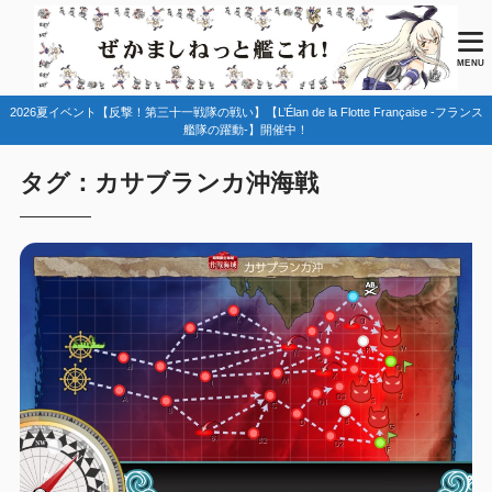
MENU
2026夏イベント【反撃！第三十一戦隊の戦い】【L’Élan de la Flotte Française -フランス
艦隊の躍動-】開催中！
タグ：カサブランカ沖海戦