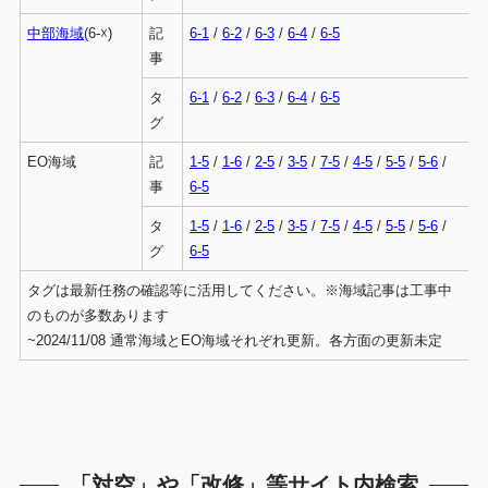
中部海域
(6-☓)
記
6-1
/
6-2
/
6-3
/
6-4
/
6-5
事
タ
6-1
/
6-2
/
6-3
/
6-4
/
6-5
グ
EO海域
記
1-5
/
1-6
/
2-5
/
3-5
/
7-5
/
4-5
/
5-5
/
5-6
/
事
6-5
タ
1-5
/
1-6
/
2-5
/
3-5
/
7-5
/
4-5
/
5-5
/
5-6
/
グ
6-5
タグは最新任務の確認等に活用してください。※海域記事は工事中
のものが多数あります
~2024/11/08 通常海域とEO海域それぞれ更新。各方面の更新未定
「対空」や「改修」等サイト内検索