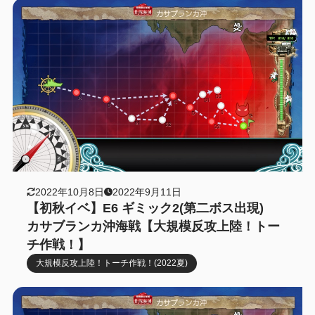
2022年10月8日
2022年9月11日
【初秋イベ】E6 ギミック2(第二ボス出現)
カサブランカ沖海戦【大規模反攻上陸！トー
チ作戦！】
大規模反攻上陸！トーチ作戦！(2022夏)