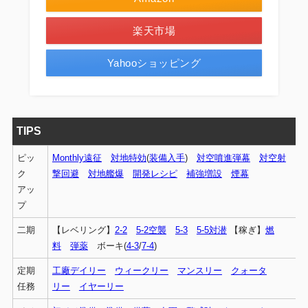
楽天市場
Yahooショッピング
TIPS
ピッ
Monthly遠征
対地特効
(
装備入手
)
対空噴進弾幕
対空射
ク
撃回避
対地艦爆
開発レシピ
補強増設
煙幕
アッ
プ
二期
【レベリング】
2-2
5-2空襲
5-3
5-5対潜
【稼ぎ】
燃
料
弾薬
ボーキ(
4-3
/
7-4
)
定期
工廠デイリー
ウィークリー
マンスリー
クォータ
任務
リー
イヤーリー