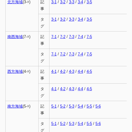
北方海域
(3-☓)
記
3-1
/
3-2
/
3-3
/
3-4
/
3-5
事
タ
3-1
/
3-2
/
3-3
/
3-4
/
3-5
グ
南西海域
(7-☓)
記
7-1
/
7-2
/
7-3
/
7-4
/
7-5
事
タ
7-1
/
7-2
/
7-3
/
7-4
/
7-5
グ
西方海域
(4-☓)
記
4-1
/
4-2
/
4-3
/
4-4
/
4-5
事
タ
4-1
/
4-2
/
4-3
/
4-4
/
4-5
グ
南方海域
(5-☓)
記
5-1
/
5-2
/
5-3
/
5-4
/
5-5
/
5-6
事
タ
5-1
/
5-2
/
5-3
/
5-4
/
5-5
/
5-6
グ