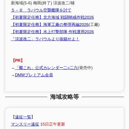
新海域(5-6) 梅雨(終了) 涼波改二/補
５－６ ラバウル空襲艦隊を討て
【初夏限定任務】北方海域 戦闘哨戒作戦2026
【初夏限定任務】海軍工廠の整理再編2026
(工廠)
【初夏限定任務】水上打撃部隊 作戦運用2026
「涼波改二」ラバウルより抜錨せよ！
【PR】
→
「艦これ」公式カレンダー二○二六
(発売中)
→
DMMプレミアム会員
海域攻略等
【
遠征一覧
】
マンスリー遠征
15日正午更新