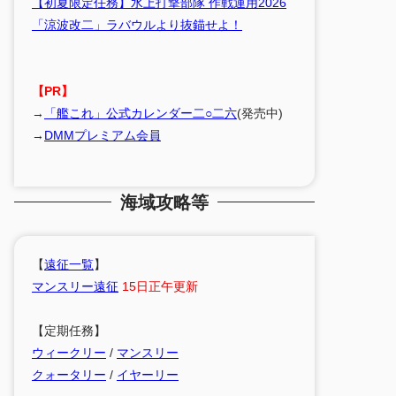
【初夏限定任務】水上打撃部隊 作戦運用2026
「涼波改二」ラバウルより抜錨せよ！
【PR】
→
「艦これ」公式カレンダー二○二六
(発売中)
→
DMMプレミアム会員
海域攻略等
【
遠征一覧
】
マンスリー遠征
15日正午更新
【定期任務】
ウィークリー
/
マンスリー
クォータリー
/
イヤーリー