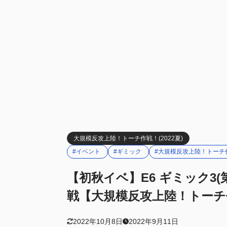
基地航空
2.3
3
編成例(先行)
第一艦隊
3.1
第二艦隊
3.2
基地航空
3.3
4
まとめ
大規模反攻上陸！トーチ作戦！(2022夏)
#イベント
#ギミック
#大規模反攻上陸！トーチ
【初秋イベ】E6 ギミック3
戦【大規模反攻上陸！トーチ
2022年10月8日
2022年9月11日