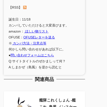
【RSS】
誕生日：11/18
カンパしていただけると大変喜びます。
amazon：
ほしい物リスト
OFUSE：
OFUSEレターを送る
※
カンパ方法・注意点等
何かしら問い合わせがあれば以下に。
●
問い合わせフォームはこちら
Q:サイトタイトルのぜかましって何？
A:しまかぜ（島風）を逆から読むと
関連商品
艦隊これくしょん ‐艦
これ‐ 島風 ノンスケー