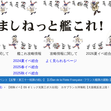
情報
関して
艦これ攻略情報
攻略情報に関して
2026夏イベ総
2024夏イベ総合
よく見られるページ
2025春イベ総合
効
2025秋イベ総合
解放手順
ベント【反撃！第三十一戦隊の戦い】【L’Élan de la Flotte Française -フランス艦隊の躍
)
【初秋イベ】E6 ギミック3(第三ボス出現) カサブランカ沖海戦【大規模反攻上陸