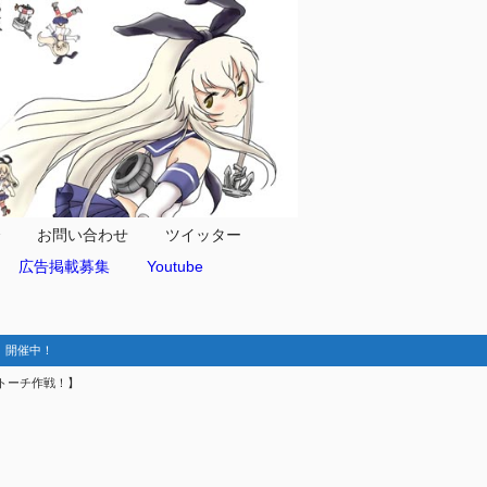
合
お問い合わせ
ツイッター
広告掲載募集
Youtube
動-】開催中！
！トーチ作戦！】