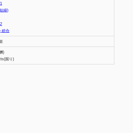
1
短縮)
2
ト総合
能
報酬)
tts(掘り)