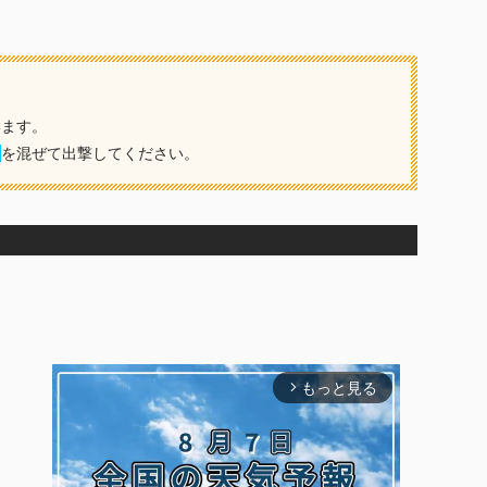
います。
】
を混ぜて出撃してください。
もっと見る
arrow_forward_ios