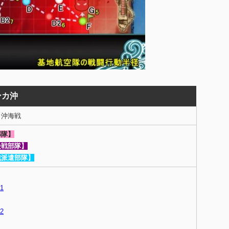
ンカ沖
カ沖海戦
部隊】
決戦部隊】
戦派遣部隊】
1
2