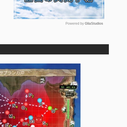
Powered by 
GliaStudios
M
u
t
e