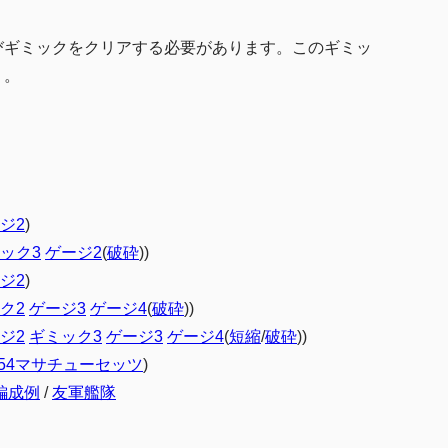
びギミックをクリアする必要があります。このギミッ
う。
ジ2
)
ック3
ゲージ2
(
破砕
))
ジ2
)
ク2
ゲージ3
ゲージ4
(
破砕
))
ジ2
ギミック3
ゲージ3
ゲージ4
(
短縮
/
破砕
))
E54マサチューセッツ
)
編成例
/
友軍艦隊