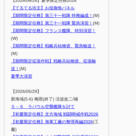
【2026/06/26】夏季限定任務2026
【てるてる坊主】お役御免パネル
【期間限定任務】第三十一戦隊 特務編成！
(M)
【期間限定任務】第三十一戦隊 緊急演習！
(M)
【期間限定任務】フランス艦隊、特別演習！
(W)
【期間限定任務】戦略兵站物資、緊急輸送！
(M)
【期間限定拡張作戦】戦略兵站物資、拡張輸
送！
(M)
夏季大演習
【2026/05/29】
新海域(5-6) 梅雨(終了) 涼波改二/補
５－６ ラバウル空襲艦隊を討て
【初夏限定任務】北方海域 戦闘哨戒作戦2026
【初夏限定任務】海軍工廠の整理再編2026
(工
廠)