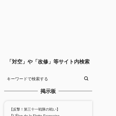
「対空」や「改修」等サイト内検索
掲示板
【反撃！第三十一戦隊の戦い】
【L’Élan de la Flotte Française