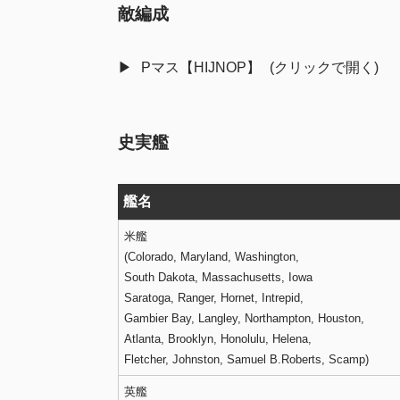
敵編成
Pマス【HIJNOP】
史実艦
艦名
米艦
(Colorado, Maryland, Washington,
South Dakota, Massachusetts, Iowa
Saratoga, Ranger, Hornet, Intrepid,
Gambier Bay, Langley, Northampton, Houston,
Atlanta, Brooklyn, Honolulu, Helena,
Fletcher, Johnston, Samuel B.Roberts, Scamp)
英艦