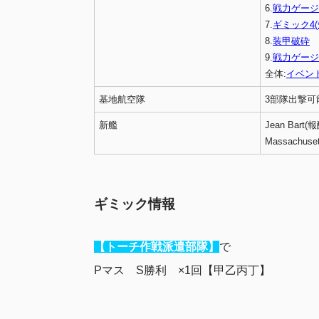
6.
戦力ゲージ
7.
ギミック4(
8.
装甲破砕
9.
戦力ゲージ
全体:
イベン
基地航空隊
3部隊出撃可
新艦
Jean Bart(
Massachuse
ギミック情報
【トーチ作戦派遣部隊】
で
Pマス S勝利 ×1回【甲乙丙丁】