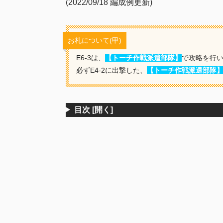
(2022/09/18 編成例更新)
お札について(甲)
E6-3は、
【トーチ作戦派遣部隊】
で攻略を行
必ずE4-2に出撃した、
【トーチ作戦派遣部隊
目次
[開く]