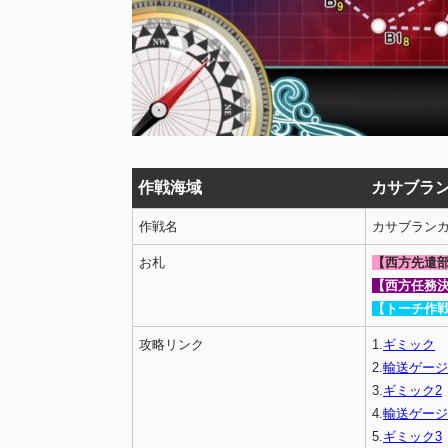
作戦海域
カサブラ
作戦名
カサブラン
お札
【西方先遣
【西方任務
【トーチ作
攻略リンク
1.
ギミック
2.
輸送ゲージ
3.
ギミック2
4.
輸送ゲージ
5.
ギミック3