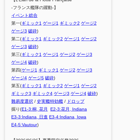
-フランス艦隊の躍動-】
イベント総合
第一(
ギミック1
ゲージ1
ギミック2
ゲージ2
ゲージ3
破砕
)
第二(
ギミック1
ギミック2
ゲージ1
ゲージ2
ゲージ3
破砕
)
第三(
ギミック1
ゲージ1
ゲージ2
ゲージ3
ゲージ4
破砕
)
第四(
ゲージ1
ギミック1
ゲージ2
ゲージ3
ゲージ4
ゲージ5
破砕
)
第五(
ギミック1
ギミック2
ゲージ1
ゲージ2
ギミック3
ギミック4
ゲージ3
ゲージ4
破砕
)
難易度選択
/
史実艦特効艦
/
ドロップ
掘り(
E1-3:桐, 花月
E2-3:花月, Indiana
E3-3:Indiana, 日進
E3-4:Indiana, Iowa
E4-5:Vautour
)