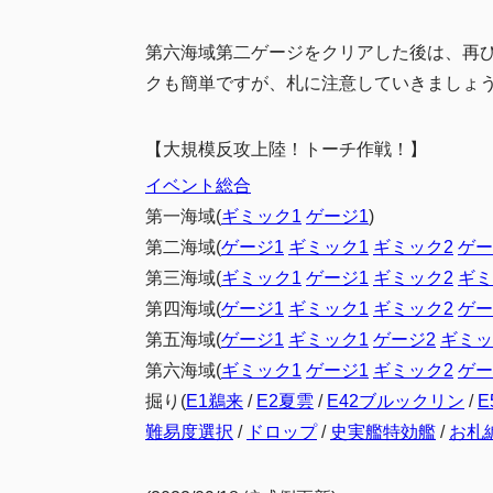
第六海域第二ゲージをクリアした後は、再
クも簡単ですが、札に注意していきましょ
【大規模反攻上陸！トーチ作戦！】
イベント総合
第一海域(
ギミック1
ゲージ1
)
第二海域(
ゲージ1
ギミック1
ギミック2
ゲー
第三海域(
ギミック1
ゲージ1
ギミック2
ギミ
第四海域(
ゲージ1
ギミック1
ギミック2
ゲー
第五海域(
ゲージ1
ギミック1
ゲージ2
ギミッ
第六海域(
ギミック1
ゲージ1
ギミック2
ゲー
掘り(
E1鵜来
/
E2夏雲
/
E42ブルックリン
/
難易度選択
/
ドロップ
/
史実艦特効艦
/
お札