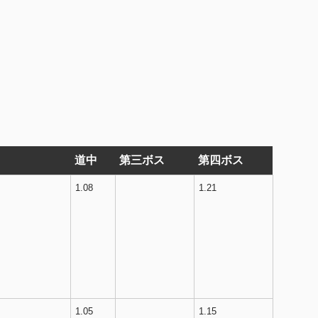
道中
第三ボス
第四ボス
1.08
1.21
1.05
1.15