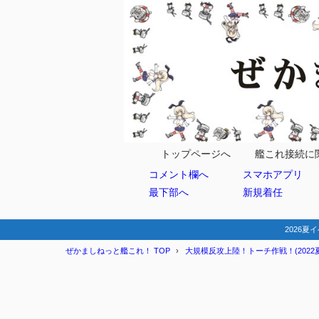
目次
1
マップ情報
ギミック
1.1
敵編成
1.2
トップページへ
艦これ接続に
コメント欄へ
スマホアプリ
史実艦
1.3
最下部へ
新規着任
艦載機特
1.4
第六海域
1.5
2026夏イ
ぜかましねっと艦これ！ TOP
大規模反攻上陸！トーチ作戦！(2022夏
2
編成例
第一艦隊
2.1
第二艦隊
2.2