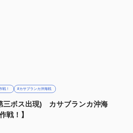
隊
隊
作戦！
#カサブランカ沖海戦
(第三ボス出現) カサブランカ沖海
作戦！】