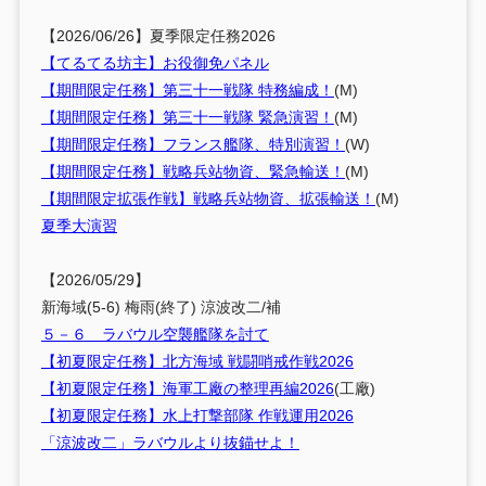
【2026/06/26】夏季限定任務2026
【てるてる坊主】お役御免パネル
【期間限定任務】第三十一戦隊 特務編成！
(M)
【期間限定任務】第三十一戦隊 緊急演習！
(M)
【期間限定任務】フランス艦隊、特別演習！
(W)
【期間限定任務】戦略兵站物資、緊急輸送！
(M)
【期間限定拡張作戦】戦略兵站物資、拡張輸送！
(M)
夏季大演習
【2026/05/29】
新海域(5-6) 梅雨(終了) 涼波改二/補
５－６ ラバウル空襲艦隊を討て
【初夏限定任務】北方海域 戦闘哨戒作戦2026
【初夏限定任務】海軍工廠の整理再編2026
(工廠)
【初夏限定任務】水上打撃部隊 作戦運用2026
「涼波改二」ラバウルより抜錨せよ！