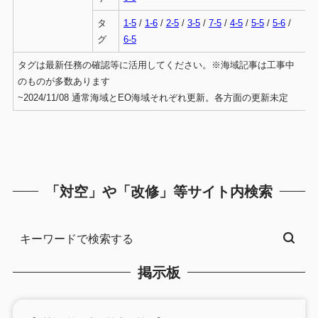
タ
1-5
/
1-6
/
2-5
/
3-5
/
7-5
/
4-5
/
5-5
/
5-6
/
グ
6-5
タグは最新任務の確認等に活用してください。※海域記事は工事中
のものが多数あります
~2024/11/08 通常海域とEO海域それぞれ更新。各方面の更新未定
「対空」や「改修」等サイト内検索
掲示板