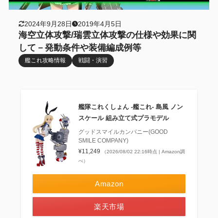
2024年9月28日
2019年4月5日
海空立体攻撃/瑞雲立体攻撃の仕様や効果に関
して－発動条件や装備編成例等
艦これ攻略情報
戦闘・演習
艦隊これくしょん ‐艦これ‐ 島風 ノン
スケール 組み立て式プラモデル
グッドスマイルカンパニー(GOOD
SMILE COMPANY)
¥11,249
（2026/08/02 22:16時点 | Amazon調
べ）
Amazon
楽天市場