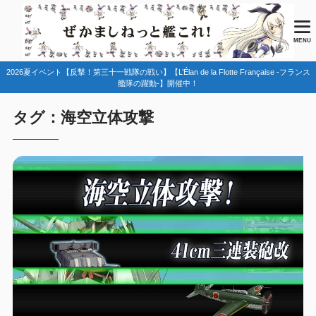
MENU
2026夏イベント【反撃！第三十一戦隊の戦い】【L’Élan de la Flotte Française -フランス
艦隊の躍動-】開催中！
タグ：海空立体攻撃