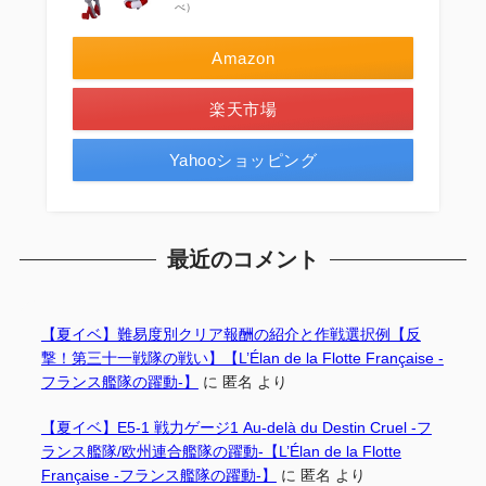
べ）
Amazon
楽天市場
Yahooショッピング
最近のコメント
【夏イベ】難易度別クリア報酬の紹介と作戦選択例【反
撃！第三十一戦隊の戦い】【L’Élan de la Flotte Française -
フランス艦隊の躍動-】
に
匿名
より
【夏イベ】E5-1 戦力ゲージ1 Au-delà du Destin Cruel -フ
ランス艦隊/欧州連合艦隊の躍動-【L’Élan de la Flotte
Française -フランス艦隊の躍動-】
に
匿名
より