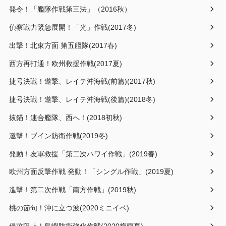
発令！「艦隊作戦第三法」（2016秋）
偵察戦力緊急展開！「光」作戦(2017冬)
出撃！北東方面 第五艦隊(2017春)
西方再打通！欧州救援作戦(2017夏)
捷号決戦！邀撃、レイテ沖海戦(前篇)(2017秋)
捷号決戦！邀撃、レイテ沖海戦(後篇)(2018冬)
抜錨！連合艦隊、西へ！(2018初秋)
邀撃！ブイン防衛作戦(2019冬)
発動！友軍救援「第二次ハワイ作戦」(2019春)
欧州方面反撃作戦 発動！「シングル作戦」(2019夏)
進撃！第二次作戦「南方作戦」(2019秋)
桃の節句！沖に立つ波(2020ミニイベ)
侵攻阻止！島嶼防衛強化作戦(2020梅雨夏)