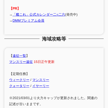
【PR】
→
「艦これ」公式カレンダー二○二六
(発売中)
→
DMMプレミアム会員
海域攻略等
【
遠征一覧
】
マンスリー遠征
15日正午更新
【定期任務】
ウィークリー
/
マンスリー
クォータリー
/
イヤーリー
※2021/03/01より火力キャップが更新されました。関連の
記述が古いままです。