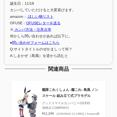
誕生日：11/18
カンパしていただけると大変喜びます。
amazon：
ほしい物リスト
OFUSE：
OFUSEレターを送る
※
カンパ方法・注意点等
何かしら問い合わせがあれば以下に。
●
問い合わせフォームはこちら
Q:サイトタイトルのぜかましって何？
A:しまかぜ（島風）を逆から読むと
関連商品
艦隊これくしょん ‐艦これ‐ 島風 ノン
スケール 組み立て式プラモデル
グッドスマイルカンパニー(GOOD
SMILE COMPANY)
¥11,249
（2026/08/02 22:16時点 | Amazon調