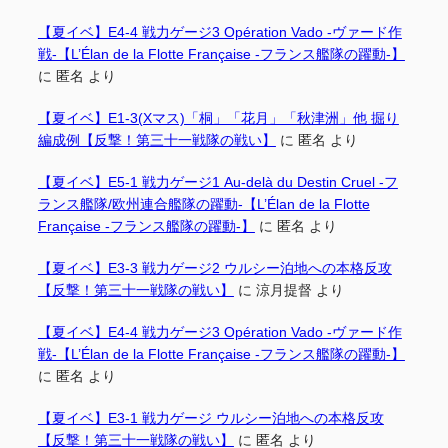
【夏イベ】E4-4 戦力ゲージ3 Opération Vado -ヴァード作
戦-【L’Élan de la Flotte Française -フランス艦隊の躍動-】
に
匿名
より
【夏イベ】E1-3(Xマス)「桐」「花月」「秋津洲」他 掘り
編成例【反撃！第三十一戦隊の戦い】
に
匿名
より
【夏イベ】E5-1 戦力ゲージ1 Au-delà du Destin Cruel -フ
ランス艦隊/欧州連合艦隊の躍動-【L’Élan de la Flotte
Française -フランス艦隊の躍動-】
に
匿名
より
【夏イベ】E3-3 戦力ゲージ2 ウルシー泊地への本格反攻
【反撃！第三十一戦隊の戦い】
に
涼月提督
より
【夏イベ】E4-4 戦力ゲージ3 Opération Vado -ヴァード作
戦-【L’Élan de la Flotte Française -フランス艦隊の躍動-】
に
匿名
より
【夏イベ】E3-1 戦力ゲージ ウルシー泊地への本格反攻
【反撃！第三十一戦隊の戦い】
に
匿名
より