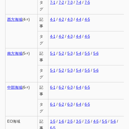
タ
7-1
/
7-2
/
7-3
/
7-4
/
7-5
グ
西方海域
(4-☓)
記
4-1
/
4-2
/
4-3
/
4-4
/
4-5
事
タ
4-1
/
4-2
/
4-3
/
4-4
/
4-5
グ
南方海域
(5-☓)
記
5-1
/
5-2
/
5-3
/
5-4
/
5-5
/
5-6
事
タ
5-1
/
5-2
/
5-3
/
5-4
/
5-5
/
5-6
グ
中部海域
(6-☓)
記
6-1
/
6-2
/
6-3
/
6-4
/
6-5
事
タ
6-1
/
6-2
/
6-3
/
6-4
/
6-5
グ
EO海域
記
1-5
/
1-6
/
2-5
/
3-5
/
7-5
/
4-5
/
5-5
/
5-6
/
事
6-5