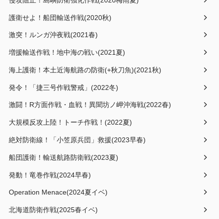
護衛せよ！船団輸送作戦(2020秋)
激突！ルンガ沖夜戦(2021春)
増援輸送作戦！地中海の戦い(2021夏)
海上護衛！本土近海航路の防衛(+秋刀魚)(2021秋)
発令！「捷三号作戦警戒」(2022冬)
激闘！R方面作戦・血戦！異聞坊ノ岬沖海戦(2022春)
大規模反攻上陸！トーチ作戦！(2022夏)
絶対防衛線！「小笠原兵団」救援(2023早春)
船団護衛！輸送航路防衛戦(2023夏)
発動！竜巻作戦(2024早春)
Operation Menace(2024夏イベ)
北海道防衛作戦(2025春イベ)