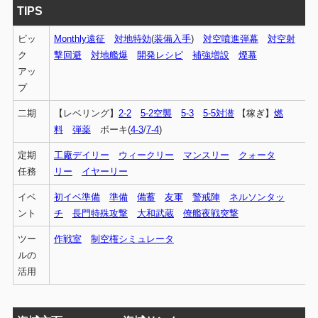
TIPS
ピッ
Monthly遠征
対地特効
(
装備入手
)
対空噴進弾幕
対空射
ク
撃回避
対地艦爆
開発レシピ
補強増設
煙幕
アッ
プ
二期
【レベリング】
2-2
5-2空襲
5-3
5-5対潜
【稼ぎ】
燃
料
弾薬
ボーキ(
4-3
/
7-4
)
定期
工廠デイリー
ウィークリー
マンスリー
クォータ
任務
リー
イヤーリー
イベ
初イベ準備
準備
備蓄
友軍
警戒陣
ネルソンタッ
ント
チ
長門特殊攻撃
大和武蔵
僚艦夜戦突撃
ツー
作戦室
制空権シミュレータ
ルの
活用