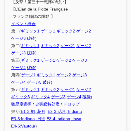
【反撃！第三十一戦隊の戦い】
【L’Élan de la Flotte Française
-フランス艦隊の躍動-】
イベント総合
第一(
ギミック1
ゲージ1
ギミック2
ゲージ2
ゲージ3
破砕
)
第二(
ギミック1
ギミック2
ゲージ1
ゲージ2
ゲージ3
破砕
)
第三(
ギミック1
ゲージ1
ゲージ2
ゲージ3
ゲージ4
破砕
)
第四(
ゲージ1
ギミック1
ゲージ2
ゲージ3
ゲージ4
ゲージ5
破砕
)
第五(
ギミック1
ギミック2
ゲージ1
ゲージ2
ギミック3
ギミック4
ゲージ3
ゲージ4
破砕
)
難易度選択
/
史実艦特効艦
/
ドロップ
掘り(
E1-3:桐, 花月
E2-3:花月, Indiana
E3-3:Indiana, 日進
E3-4:Indiana, Iowa
E4-5:Vautour
)