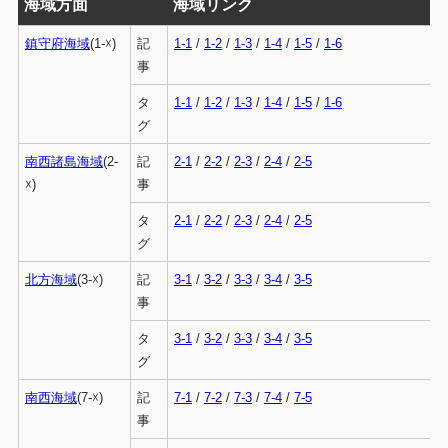
海域方面
海域リンク
鎮守府海域
(1-☓)
記
1-1
/
1-2
/
1-3
/
1-4
/
1-5
/
1-6
事
タ
1-1
/
1-2
/
1-3
/
1-4
/
1-5
/
1-6
グ
南西諸島海域
(2-
記
2-1
/
2-2
/
2-3
/
2-4
/
2-5
☓)
事
タ
2-1
/
2-2
/
2-3
/
2-4
/
2-5
グ
北方海域
(3-☓)
記
3-1
/
3-2
/
3-3
/
3-4
/
3-5
事
タ
3-1
/
3-2
/
3-3
/
3-4
/
3-5
グ
南西海域
(7-☓)
記
7-1
/
7-2
/
7-3
/
7-4
/
7-5
事