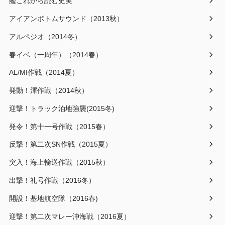
艦これから読む史実
アイアンボトムサウンド（2013秋）
アルペジオ（2014冬）
春イベ（一周年）（2014春）
AL/MI作戦（2014夏）
発動！渾作戦（2014秋）
迎撃！トラック泊地強襲(2015冬)
発令！第十一号作戦（2015春）
反撃！第二次SN作戦（2015夏）
突入！海上輸送作戦（2015秋）
出撃！礼号作戦（2016冬）
開設！基地航空隊（2016春)
迎撃！第二次マレー沖海戦（2016夏）