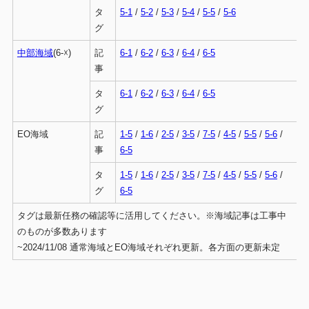
タ
5-1
/
5-2
/
5-3
/
5-4
/
5-5
/
5-6
グ
中部海域
(6-☓)
記
6-1
/
6-2
/
6-3
/
6-4
/
6-5
事
タ
6-1
/
6-2
/
6-3
/
6-4
/
6-5
グ
EO海域
記
1-5
/
1-6
/
2-5
/
3-5
/
7-5
/
4-5
/
5-5
/
5-6
/
事
6-5
タ
1-5
/
1-6
/
2-5
/
3-5
/
7-5
/
4-5
/
5-5
/
5-6
/
グ
6-5
タグは最新任務の確認等に活用してください。※海域記事は工事中
のものが多数あります
~2024/11/08 通常海域とEO海域それぞれ更新。各方面の更新未定