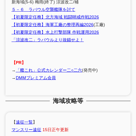
新海域(5-6) 梅雨(終了) 涼波改二/補
５－６ ラバウル空襲艦隊を討て
【初夏限定任務】北方海域 戦闘哨戒作戦2026
【初夏限定任務】海軍工廠の整理再編2026
(工廠)
【初夏限定任務】水上打撃部隊 作戦運用2026
「涼波改二」ラバウルより抜錨せよ！
【PR】
→
「艦これ」公式カレンダー二○二六
(発売中)
→
DMMプレミアム会員
海域攻略等
【
遠征一覧
】
マンスリー遠征
15日正午更新