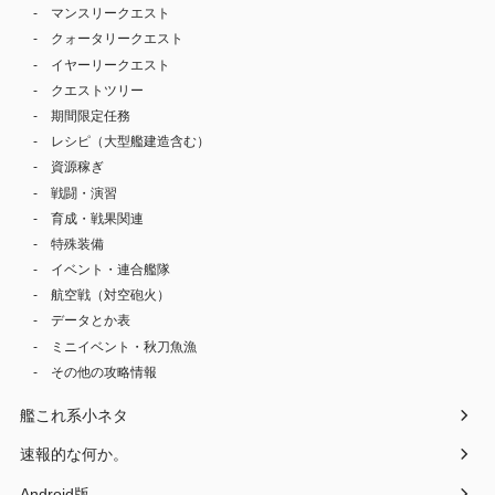
マンスリークエスト
クォータリークエスト
イヤーリークエスト
クエストツリー
期間限定任務
レシピ（大型艦建造含む）
資源稼ぎ
戦闘・演習
育成・戦果関連
特殊装備
イベント・連合艦隊
航空戦（対空砲火）
データとか表
ミニイベント・秋刀魚漁
その他の攻略情報
艦これ系小ネタ
速報的な何か。
Android版