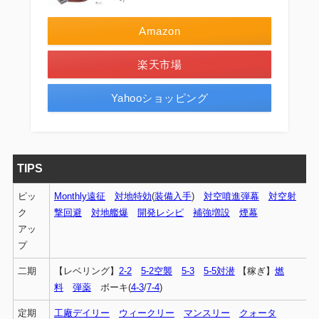
Amazon
楽天市場
Yahooショッピング
TIPS
ピッ
Monthly遠征
対地特効
(
装備入手
)
対空噴進弾幕
対空射
ク
撃回避
対地艦爆
開発レシピ
補強増設
煙幕
アッ
プ
二期
【レベリング】
2-2
5-2空襲
5-3
5-5対潜
【稼ぎ】
燃
料
弾薬
ボーキ(
4-3
/
7-4
)
定期
工廠デイリー
ウィークリー
マンスリー
クォータ