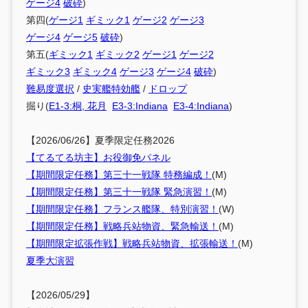
ゲージ4
破砕
)
第四(
ゲージ1
ギミック1
ゲージ2
ゲージ3
ゲージ4
ゲージ5
破砕
)
第五(
ギミック1
ギミック2
ゲージ1
ゲージ2
ギミック3
ギミック4
ゲージ3
ゲージ4
破砕
)
難易度選択
/
史実艦特効艦
/
ドロップ
掘り(
E1-3:桐, 花月
E3-3:Indiana
E3-4:Indiana
)
【2026/06/26】夏季限定任務2026
【てるてる坊主】お役御免パネル
【期間限定任務】第三十一戦隊 特務編成！
(M)
【期間限定任務】第三十一戦隊 緊急演習！
(M)
【期間限定任務】フランス艦隊、特別演習！
(W)
【期間限定任務】戦略兵站物資、緊急輸送！
(M)
【期間限定拡張作戦】戦略兵站物資、拡張輸送！
(M)
夏季大演習
【2026/05/29】