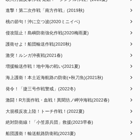
進撃！第二次作戦「南方作戦」(2019秋)
桃の節句！沖に立つ波(2020ミニイベ)
侵攻阻止！島嶼防衛強化作戦(2020梅雨夏)
護衛せよ！船団輸送作戦(2020秋)
激突！ルンガ沖夜戦(2021春)
増援輸送作戦！地中海の戦い(2021夏)
海上護衛！本土近海航路の防衛(+秋刀魚)(2021秋)
発令！「捷三号作戦警戒」(2022冬)
激闘！R方面作戦・血戦！異聞坊ノ岬沖海戦(2022春)
大規模反攻上陸！トーチ作戦！(2022夏)
絶対防衛線！「小笠原兵団」救援(2023早春)
船団護衛！輸送航路防衛戦(2023夏)