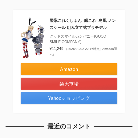
艦隊これくしょん ‐艦これ‐ 島風 ノン
スケール 組み立て式プラモデル
グッドスマイルカンパニー(GOOD
SMILE COMPANY)
¥11,249
（2026/08/02 22:16時点 | Amazon調
べ）
Amazon
楽天市場
Yahooショッピング
最近のコメント