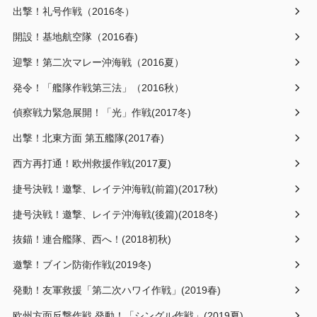
出撃！礼号作戦（2016冬）
開設！基地航空隊（2016春)
迎撃！第二次マレー沖海戦（2016夏）
発令！「艦隊作戦第三法」（2016秋）
偵察戦力緊急展開！「光」作戦(2017冬)
出撃！北東方面 第五艦隊(2017春)
西方再打通！欧州救援作戦(2017夏)
捷号決戦！邀撃、レイテ沖海戦(前篇)(2017秋)
捷号決戦！邀撃、レイテ沖海戦(後篇)(2018冬)
抜錨！連合艦隊、西へ！(2018初秋)
邀撃！ブイン防衛作戦(2019冬)
発動！友軍救援「第二次ハワイ作戦」(2019春)
欧州方面反撃作戦 発動！「シングル作戦」(2019夏)