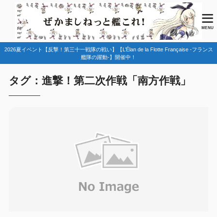
MENU
2026夏イベント【反撃！第三十一戦隊の戦い】【L’Élan de la Flotte Française -フランス
艦隊の躍動-】開催中！
タグ：進撃！第二次作戦「南方作戦」