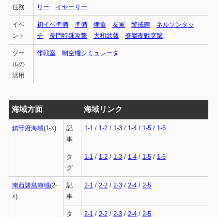
任務
リー
イヤーリー
イベ
初イベ準備
準備
備蓄
友軍
警戒陣
ネルソンタッ
ント
チ
長門特殊攻撃
大和武蔵
僚艦夜戦突撃
ツー
作戦室
制空権シミュレータ
ルの
活用
海域方面
海域リンク
鎮守府海域
(1-☓)
記
1-1
/
1-2
/
1-3
/
1-4
/
1-5
/
1-6
事
タ
1-1
/
1-2
/
1-3
/
1-4
/
1-5
/
1-6
グ
南西諸島海域
(2-
記
2-1
/
2-2
/
2-3
/
2-4
/
2-5
☓)
事
タ
2-1
/
2-2
/
2-3
/
2-4
/
2-5