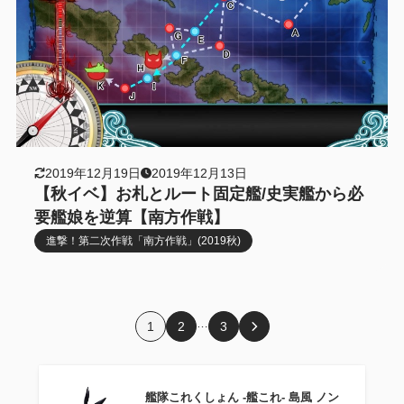
2019年12月19日
2019年12月13日
【秋イベ】お札とルート固定艦/史実艦から必
要艦娘を逆算【南方作戦】
進撃！第二次作戦「南方作戦」(2019秋)
…
1
2
3
艦隊これくしょん ‐艦これ‐ 島風 ノン