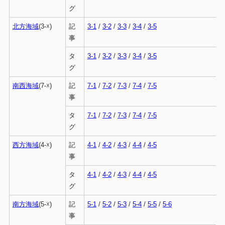
グ
北方海域
(3-☓)
記
3-1
/
3-2
/
3-3
/
3-4
/
3-5
事
タ
3-1
/
3-2
/
3-3
/
3-4
/
3-5
グ
南西海域
(7-☓)
記
7-1
/
7-2
/
7-3
/
7-4
/
7-5
事
タ
7-1
/
7-2
/
7-3
/
7-4
/
7-5
グ
西方海域
(4-☓)
記
4-1
/
4-2
/
4-3
/
4-4
/
4-5
事
タ
4-1
/
4-2
/
4-3
/
4-4
/
4-5
グ
南方海域
(5-☓)
記
5-1
/
5-2
/
5-3
/
5-4
/
5-5
/
5-6
事