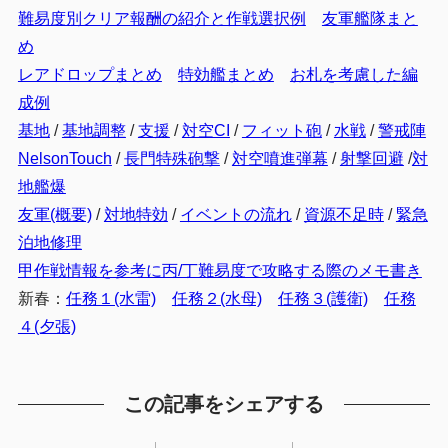
難易度別クリア報酬の紹介と作戦選択例
友軍艦隊まと
め
レアドロップまとめ
特効艦まとめ
お札を考慮した編
成例
基地
/
基地調整
/
支援
/
対空CI
/
フィット砲
/
水戦
/
警戒陣
NelsonTouch
/
長門特殊砲撃
/
対空噴進弾幕
/
射撃回避
/
対
地艦爆
友軍(概要)
/
対地特効
/
イベントの流れ
/
資源不足時
/
緊急
泊地修理
甲作戦情報を参考に丙/丁難易度で攻略する際のメモ書き
新春：
任務１(水雷)
任務２(水母)
任務３(護衛)
任務
４(夕張)
この記事をシェアする