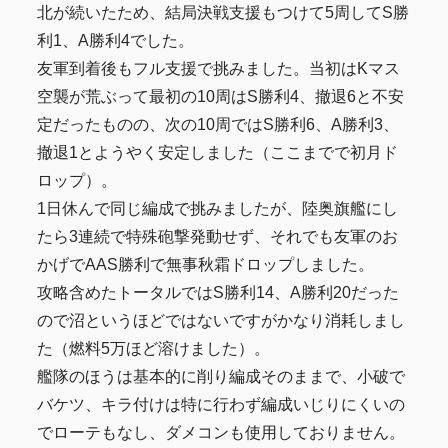
北が続いたため、結局決戦支援もつけて5周してS勝
利1、A勝利4でした。
友軍到着後もフル支援で挑みました。当初はKマス
空襲が荒ぶって最初の10周はS勝利4、撤退6と不安
定だったものの、次の10周ではS勝利6、A勝利3、
撤退1とようやく安定しました（ここまでで初月ド
ロップ）。
1日休んで同じ編成で挑みましたが、陸奥旗艦にし
たら3連続で特殊砲撃発動せず、それでも友軍のお
かげでAAS勝利で無事秋霜ドロップしました。
攻略含めたトータルではS勝利14、A勝利20だった
ので沼というほどではないですがかなり消耗しまし
た（燃料5万ほど溶けました）。
艦隊のほうは基本的に削り編成そのままで、小破で
バケツ、キラ付けは特に行わず編成いじりにくいの
でローテもなし、ダメコンも使用しておりません。