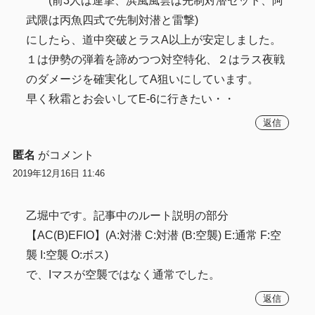
(前3人は連撃、浜風風雲は先制対潜セット、阿
武隈は丙魚四式で先制対潜と雷撃)
にしたら、道中突破とラスA以上が安定しました。
１は伊勢の弾着を諦めつつ対空特化、２はラス夜戦
のダメージを確実化してA狙いにしています。
早く秋霜とお会いしてE-6に行きたい・・
返信
匿名
がコメント
2019年12月16日 11:46
乙堀中です。記事中のルート説明の部分
【AC(B)EFIO】(A:対潜 C:対潜 (B:空襲) E:通常 F:空
襲 I:空襲 O:ボス)
で、Iマスが空襲ではなく通常でした。
返信