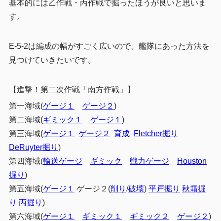
基本的には乙作戦・丙作戦で掘ったほうが良いと思いま
す。
E-5-2は編成の幅がすごく広いので、艦隊にあった方法を
見つけていきたいです。
【進撃！第二次作戦「南方作戦」】
第一海域(
ゲージ１
ゲージ２
)
第二海域(
ギミック１
ゲージ１
)
第三海域(
ゲージ１
ゲージ２
育成
Fletcher掘り
DeRuyter掘り
)
第四海域(
輸送ゲージ
ギミック
戦力ゲージ
Houston
掘り
)
第五海域(
ゲージ１
ゲージ２(
削り
/
破壊
)
平戸掘り
秋霜掘
り
丙掘り
)
第六海域(
ゲージ１
ギミック１
ギミック２
ゲージ２
)