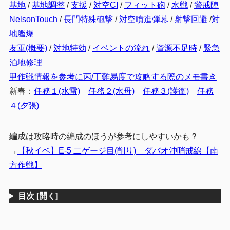
基地
/
基地調整
/
支援
/
対空CI
/
フィット砲
/
水戦
/
警戒陣
NelsonTouch
/
長門特殊砲撃
/
対空噴進弾幕
/
射撃回避
/
対
地艦爆
友軍(概要)
/
対地特効
/
イベントの流れ
/
資源不足時
/
緊急
泊地修理
甲作戦情報を参考に丙/丁難易度で攻略する際のメモ書き
新春：
任務１(水雷)
任務２(水母)
任務３(護衛)
任務
４(夕張)
編成は攻略時の編成のほうが参考にしやすいかも？
→
【秋イベ】E-5 二ゲージ目(削り) ダバオ沖哨戒線【南
方作戦】
目次
[開く]