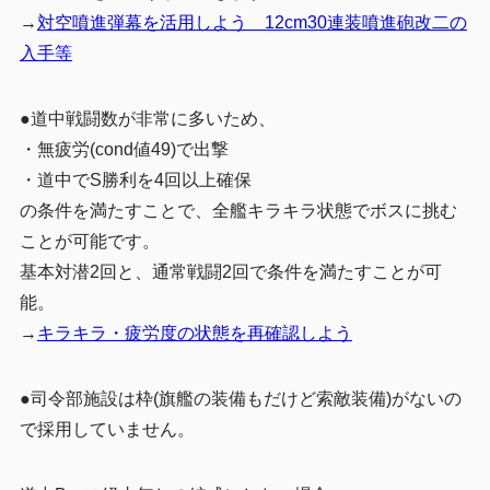
→
対空噴進弾幕を活用しよう 12cm30連装噴進砲改二の
入手等
●道中戦闘数が非常に多いため、
・無疲労(cond値49)で出撃
・道中でS勝利を4回以上確保
の条件を満たすことで、全艦キラキラ状態でボスに挑む
ことが可能です。
基本対潜2回と、通常戦闘2回で条件を満たすことが可
能。
→
キラキラ・疲労度の状態を再確認しよう
●司令部施設は枠(旗艦の装備もだけど索敵装備)がないの
で採用していません。