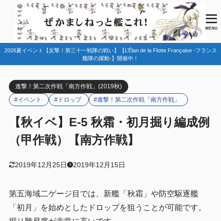
目次
MENU
2026夏イベント【反撃！第三十一戦隊の戦い】【L’Élan de la Flotte Française -フランス
1
マップ情報
艦隊の躍動-】開催中！
ドロップ
1.1
進撃！第二次作戦「南方作戦」(2019秋)
Oマス（２ゲージ目ボス）
1.1.1
#イベント
#ドロップ
#進撃！第二次作戦「南方作戦」
2
編成例
【秋イベ】E-5 秋霜・初月掘り編成例
第一艦隊
2.1
（甲作戦）【南方作戦】
第二艦隊
2.2
基地航空隊
2.3
2019年12月25日
2019年12月15日
3
まとめ
第五海域二ゲージ目では、新艦「秋霜」や防空駆逐艦
「初月」を始めとしたドロップを狙うことが可能です。