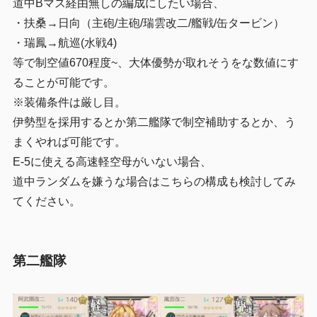
道中Bマス経由無しの編成にしたい場合、
・扶桑→日向（主砲/主砲/瑞雲改二/艦戦/缶タービン）
・瑞鳳→航巡(水戦4)
等で制空値670程度~、大体優勢が取れそうをな数値にす
ることが可能です。
※装備条件は厳し目。
伊勢型を採用するとか第二艦隊で制空補助するとか、う
まくやれば可能です。
E-5に使える高速軽空母がいない場合、
道中ランダムを嫌うな場合はこちらの構成も検討してみ
てください。
第二艦隊