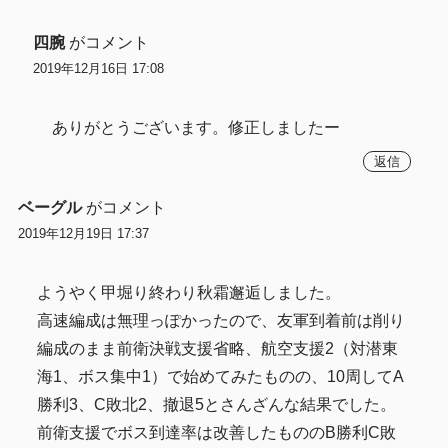
四腕
がコメント
2019年12月16日 17:08
ありがとうございます。修正しましたー
返信
ベーグル
がコメント
2019年12月19日 17:37
ようやく甲堀り終わり秋霜邂逅しました。
高速編成は無理っぽかったので、友軍到着前は削り
編成のまま前衛決戦支援省略、航空支援2（対潜東
海1、ボス集中1）で始めてみたものの、10周してA
勝利3、C敗北2、撤退5とさんざんな結果でした。
前衛支援でボス到達率は改善したもののB勝利C敗