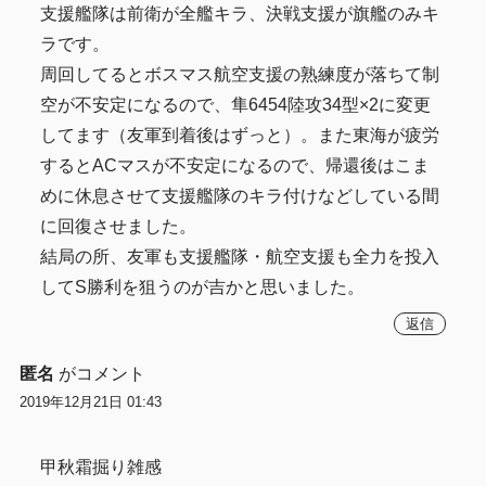
支援艦隊は前衛が全艦キラ、決戦支援が旗艦のみキ
ラです。
周回してるとボスマス航空支援の熟練度が落ちて制
空が不安定になるので、隼6454陸攻34型×2に変更
してます（友軍到着後はずっと）。また東海が疲労
するとACマスが不安定になるので、帰還後はこま
めに休息させて支援艦隊のキラ付けなどしている間
に回復させました。
結局の所、友軍も支援艦隊・航空支援も全力を投入
してS勝利を狙うのが吉かと思いました。
返信
匿名
がコメント
2019年12月21日 01:43
甲秋霜掘り雑感