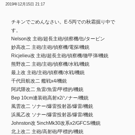
2019年12月15日 21:17
チキンでごめんなさい。E-5丙での秋霜掘り中で
す。
Nelson改 主砲/超長主砲/偵察機/缶/タービン
妙高改二 主砲/主砲/偵察機/電探/機銃
Ricjelieu改 主砲/超長主砲/偵察機/徹甲弾/機銃
熊野改二 主砲/主砲/偵察機/水戦/機銃
最上改 主砲/主砲/偵察機/水戦/機銃
千代田航改二 艦戦x4/機銃
阿武隈改二 魚雷/魚雷/甲標的/機銃
Bep 10cm連装砲高射x2/ソナー/機銃
風雲改二 ソナー/爆雷投射器/爆雷/機銃
浜風乙改 ソナー/爆雷投射器/爆雷/機銃
Johnston改 5inchMk30改系x2/GFCS/機銃
北上改二 主砲/高射砲/甲標的/機銃