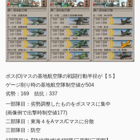
ボス(O)マスの基地航空隊の戦闘行動半径が【５】
ゲージ削り時の基地航空隊制空値が504
劣勢：169 拮抗：337
一部隊目：劣勢調整したものをボスマスに集中
(画像例で出撃時制空値177)
二部隊目：東海４をAマス/Cマスに分散
三部隊目：防空