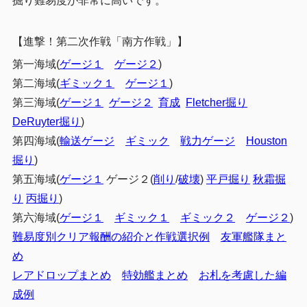
掘り難易度が非常に高いです。
【進撃！第二次作戦「南方作戦」】
第一海域(
ゲージ１
ゲージ２
)
第二海域(
ギミック１
ゲージ１
)
第三海域(
ゲージ１
ゲージ２
育成
Fletcher掘り
DeRuyter掘り
)
第四海域(
輸送ゲージ
ギミック
戦力ゲージ
Houston
掘り
)
第五海域(
ゲージ１
ゲージ２(
削り
/
破壊
)
平戸掘り
秋霜掘
り
丙掘り
)
第六海域(
ゲージ１
ギミック１
ギミック２
ゲージ２
)
難易度別クリア報酬の紹介と作戦選択例
友軍艦隊まと
め
レアドロップまとめ
特効艦まとめ
お札を考慮した編
成例