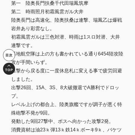
第一 陸奥長門扶桑千代田瑞鳳筑摩
第二 時雨照月初霜風雲ガル大井
陸奥長門は高速化、陸奥扶桑は連撃、瑞鳳乙は爆戦
岩井あり彩雲なし。
初霜風雲ガルは三色対潜、時雨は1スロ対潜、大井
連撃です。
基地航空隊は上の方も書かれている通り6454陸攻陸
攻が手間いらず。
出撃から戻る度に一度休息札に変える事で疲労回避
しました。
出撃26回、15A、3S、8大破撤退でA勝利でドロッ
プ。
レベル上げの都合上、陸奥旗艦ですが調子が悪く特
殊砲撃不発が9回。
発動した9回27撃中、ボスへ向かった攻撃2発。
消費資材は油23ｋ弾13ｋ鉄14ｋボーキ9ｋ、バケツ