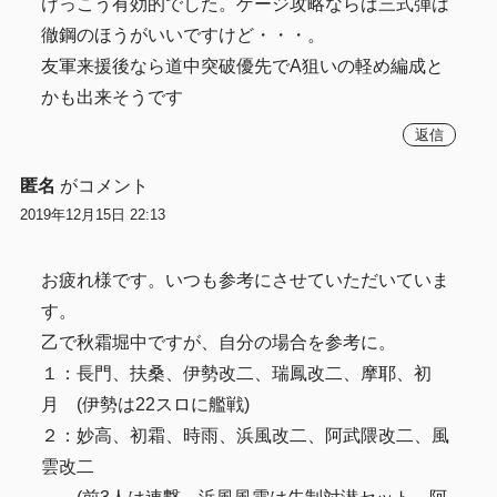
けっこう有効的でした。ゲージ攻略ならば三式弾は
徹鋼のほうがいいですけど・・・。
友軍来援後なら道中突破優先でA狙いの軽め編成と
かも出来そうです
返信
匿名
がコメント
2019年12月15日 22:13
お疲れ様です。いつも参考にさせていただいていま
す。
乙で秋霜堀中ですが、自分の場合を参考に。
１：長門、扶桑、伊勢改二、瑞鳳改二、摩耶、初
月 (伊勢は22スロに艦戦)
２：妙高、初霜、時雨、浜風改二、阿武隈改二、風
雲改二