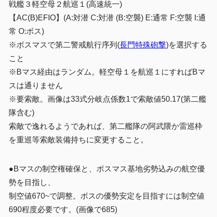
戦艦３軽空母２航巡１(高速統一)
【AC(B)EFIO】(A:対潜 C:対潜 (B:空襲) E:通常 F:空襲 I:通
常 O:ボス)
※ボスマスで第二警戒航行序列(
長門特殊砲撃
)を選択する
こと
※Bマス経由はランダム。軽空母１を航巡１にすればBマ
スは通りません
※要索敵。画像は33式分岐点係数1で索敵値50.17(第二艦
隊含む)
索敵で逸れるようであれば、第二艦隊の阿武隈か雷巡枠
を重巡等索敵装備持ちに変更すること。
●Bマスの制空権確保と、ボスマス基地劣勢込みの航空優
勢を目指し、
制空値670~で調整。ボスの優勢安定を目指すには制空値
690程度必要です。(画像で685)