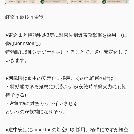
軽巡１駆逐４雷巡１
●雷巡１と特効駆逐3隻に対潜先制爆雷攻撃艦を採用。(画
像はJohnstonも)
特効艦に3種シナジーを採用することで、道中安定化して
いきます。
●阿武隈は道中の安定化に採用。その他軽巡の枠は
・特効艦である鬼怒に対潜させる(夜戦時単発火力にも期
待できる)
・Atlantaに対空カットインさせる
というのが候補になりそう。
●道中安定にJohnstonの対空CIを採用。極稀にですが軽空