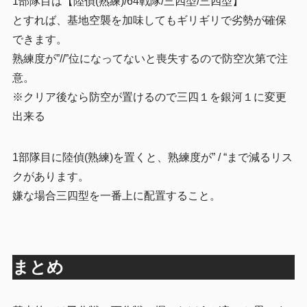
1部隊目は【陸偵(熟練)/64戦隊/三四型/三四型】
とすれば、基地空襲を加味してもギリギリで劣勢が確保
できます。
熟練度が”//”位になってないと喪失するので防空次第で注
意。
※クリア後なら防空が置けるので三四１を銀河１に変更
出来る
1部隊目に陸偵(熟練)を置くと、熟練度が” / “まで減るリス
クがあります。
嫌な場合三四型を一番上に配置すること。
まとめ