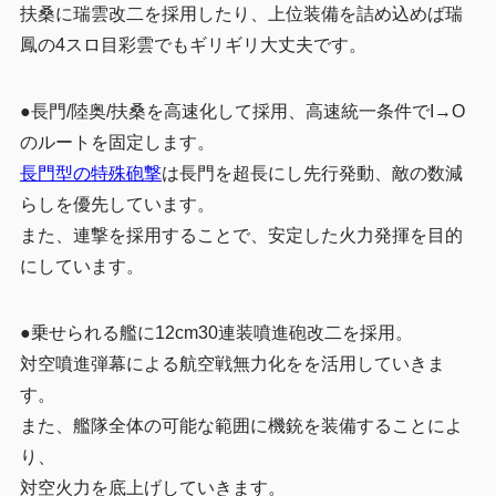
扶桑に瑞雲改二を採用したり、上位装備を詰め込めば瑞
鳳の4スロ目彩雲でもギリギリ大丈夫です。
●長門/陸奥/扶桑を高速化して採用、高速統一条件でI→O
のルートを固定します。
長門型の特殊砲撃
は長門を超長にし先行発動、敵の数減
らしを優先しています。
また、連撃を採用することで、安定した火力発揮を目的
にしています。
●乗せられる艦に12cm30連装噴進砲改二を採用。
対空噴進弾幕による航空戦無力化をを活用していきま
す。
また、艦隊全体の可能な範囲に機銃を装備することによ
り、
対空火力を底上げしていきます。