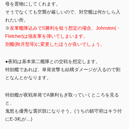
母を置物にしてくれます。
そうでなくても空襲が厳しいので、対空艦は何かしら入
れたい所。
※
友軍艦隊込みでS勝利を狙う想定の場合、Johnston(・
Fletcher)は強友軍を弾いてしまいます。
別艦(秋月型等)に変更したほうが良いでしょう。
●夜戦は基本第二艦隊との交戦を想定します。
特効艦であれば、単発攻撃も結構ダメージが入るので割
となんとかなります。
特効艦が夜戦単発でA勝利もぎ取っていくところを見る
と、
鬼怒も優秀な選択肢になりそう。(うちの鎮守府はキラ付
にE-3札が…)