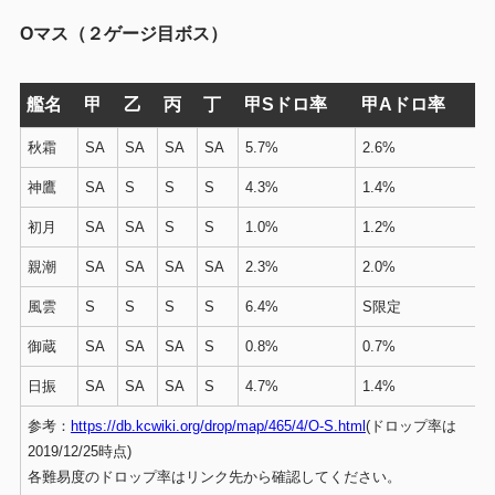
Oマス（２ゲージ目ボス）
艦名
甲
乙
丙
丁
甲Sドロ率
甲Aドロ率
秋霜
SA
SA
SA
SA
5.7%
2.6%
神鷹
SA
S
S
S
4.3%
1.4%
初月
SA
SA
S
S
1.0%
1.2%
親潮
SA
SA
SA
SA
2.3%
2.0%
風雲
S
S
S
S
6.4%
S限定
御蔵
SA
SA
SA
S
0.8%
0.7%
日振
SA
SA
SA
S
4.7%
1.4%
参考：
https://db.kcwiki.org/drop/map/465/4/O-S.html
(ドロップ率は
2019/12/25時点)
各難易度のドロップ率はリンク先から確認してください。