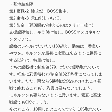
・基地航空隊
第1:艦戦x2+陸攻x2→BOSS集中。
第2:東海x3+天山931→AとC。
第3:防空 (第3部隊が使えるのはクリアー後？)
支援艦隊無し、キラ付け無し。BOSSマスはネルソ
ンタッチで。
艦娘のレベルはだいたい130超え。装備は一番良い
やつを。ネルソンが最初に攻撃出来るように超長に
する以外は、特筆は無し。
うちの艦載機で制空値379、ボスで優勢取れていま
す。軽空に彩雲積むと(制空値323)均衡になってしま
います。ただ、丙ならS勝利は楽なので(それこそ昼
戦で終わることも)、彩雲は要らないでしょう。
…ネルソンも要らないように思います。素直に高速
戦艦でもOKでしょう。
今のところ、10周したところですが、10S取れてい