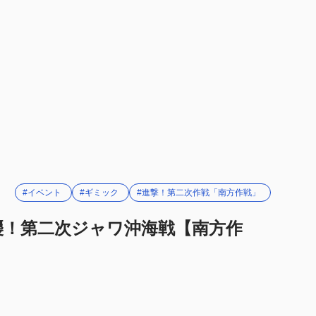
#イベント
#ギミック
#進撃！第二次作戦「南方作戦」
強襲！第二次ジャワ沖海戦【南方作