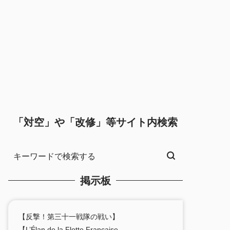
「対空」や「改修」等サイト内検索
掲示板
【反撃！第三十一戦隊の戦い】
【L’Élan de la Flotte Française