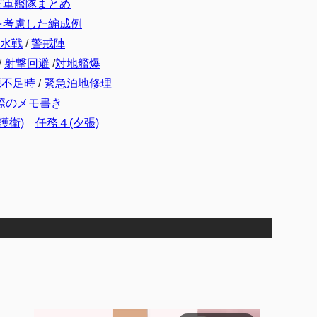
友軍艦隊まとめ
を考慮した編成例
水戦
/
警戒陣
/
射撃回避
/
対地艦爆
源不足時
/
緊急泊地修理
際のメモ書き
護衛)
任務４(夕張)