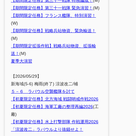
【期間限定任務】第三十一戦隊 特務編成！
(M)
【期間限定任務】第三十一戦隊 緊急演習！
(M)
【期間限定任務】フランス艦隊、特別演習！
(W)
【期間限定任務】戦略兵站物資、緊急輸送！
(M)
【期間限定拡張作戦】戦略兵站物資、拡張輸
送！
(M)
夏季大演習
【2026/05/29】
新海域(5-6) 梅雨(終了) 涼波改二/補
５－６ ラバウル空襲艦隊を討て
【初夏限定任務】北方海域 戦闘哨戒作戦2026
【初夏限定任務】海軍工廠の整理再編2026
(工
廠)
【初夏限定任務】水上打撃部隊 作戦運用2026
「涼波改二」ラバウルより抜錨せよ！