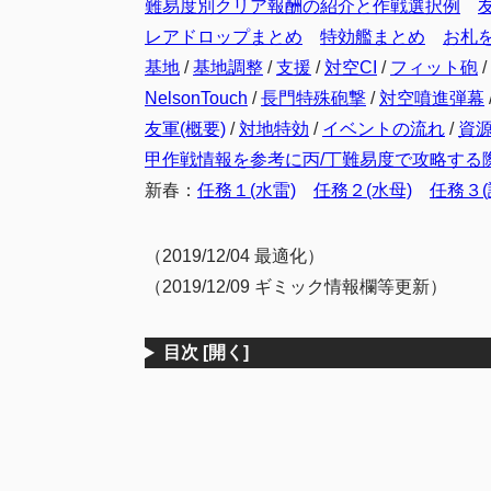
難易度別クリア報酬の紹介と作戦選択例
レアドロップまとめ
特効艦まとめ
お札
基地
/
基地調整
/
支援
/
対空CI
/
フィット砲
/
NelsonTouch
/
長門特殊砲撃
/
対空噴進弾幕
友軍(概要)
/
対地特効
/
イベントの流れ
/
資
甲作戦情報を参考に丙/丁難易度で攻略する
新春：
任務１(水雷)
任務２(水母)
任務３(
（2019/12/04 最適化）
（2019/12/09 ギミック情報欄等更新）
目次
[開く]