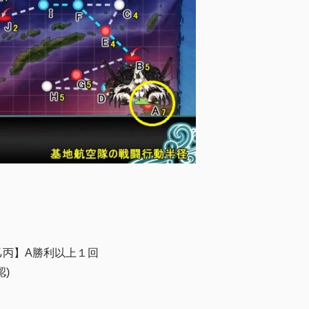
乙丙】A勝利以上１回
認)