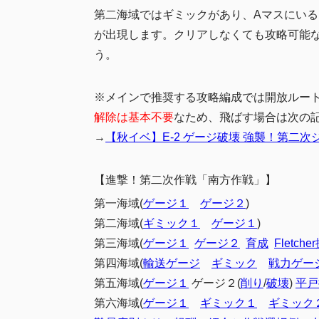
第二海域ではギミックがあり、Aマスにい
が出現します。クリアしなくても攻略可能
う。
※メインで推奨する攻略編成では開放ルー
解除は基本不要
なため、飛ばす場合は次の
→
【秋イベ】E-2 ゲージ破壊 強襲！第二
【進撃！第二次作戦「南方作戦」】
第一海域(
ゲージ１
ゲージ２
)
第二海域(
ギミック１
ゲージ１
)
第三海域(
ゲージ１
ゲージ２
育成
Fletche
第四海域(
輸送ゲージ
ギミック
戦力ゲー
第五海域(
ゲージ１
ゲージ２(
削り
/
破壊
)
平戸
第六海域(
ゲージ１
ギミック１
ギミック