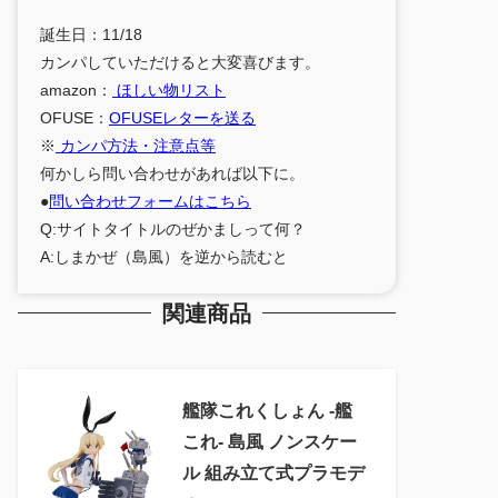
誕生日：11/18
カンパしていただけると大変喜びます。
amazon：
ほしい物リスト
OFUSE：
OFUSEレターを送る
※
カンパ方法・注意点等
何かしら問い合わせがあれば以下に。
●
問い合わせフォームはこちら
Q:サイトタイトルのぜかましって何？
A:しまかぜ（島風）を逆から読むと
関連商品
艦隊これくしょん ‐艦
これ‐ 島風 ノンスケー
ル 組み立て式プラモデ