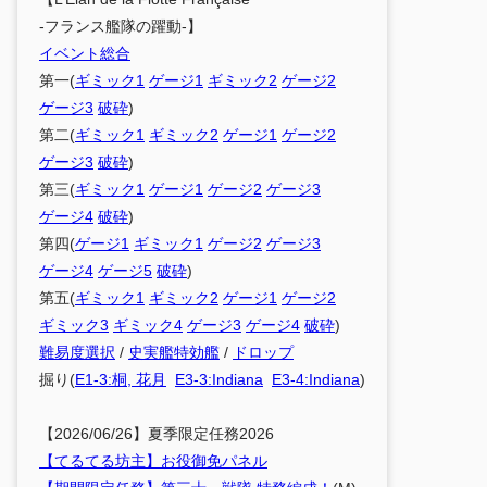
-フランス艦隊の躍動-】
イベント総合
第一(
ギミック1
ゲージ1
ギミック2
ゲージ2
ゲージ3
破砕
)
第二(
ギミック1
ギミック2
ゲージ1
ゲージ2
ゲージ3
破砕
)
第三(
ギミック1
ゲージ1
ゲージ2
ゲージ3
ゲージ4
破砕
)
第四(
ゲージ1
ギミック1
ゲージ2
ゲージ3
ゲージ4
ゲージ5
破砕
)
第五(
ギミック1
ギミック2
ゲージ1
ゲージ2
ギミック3
ギミック4
ゲージ3
ゲージ4
破砕
)
難易度選択
/
史実艦特効艦
/
ドロップ
掘り(
E1-3:桐, 花月
E3-3:Indiana
E3-4:Indiana
)
【2026/06/26】夏季限定任務2026
【てるてる坊主】お役御免パネル