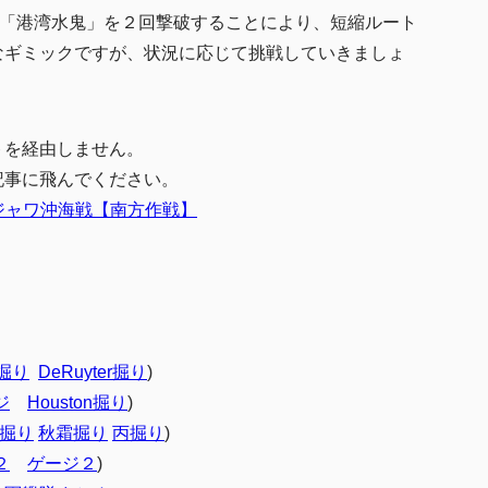
る「港湾水鬼」を２回撃破することにより、短縮ルート
なギミックですが、状況に応じて挑戦していきましょ
トを経由しません。
記事に飛んでください。
次ジャワ沖海戦【南方作戦】
r掘り
DeRuyter掘り
)
ジ
Houston掘り
)
掘り
秋霜掘り
丙掘り
)
２
ゲージ２
)