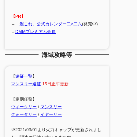
【PR】
→
「艦これ」公式カレンダー二○二六
(発売中)
→
DMMプレミアム会員
海域攻略等
【
遠征一覧
】
マンスリー遠征
15日正午更新
【定期任務】
ウィークリー
/
マンスリー
クォータリー
/
イヤーリー
※2021/03/01より火力キャップが更新されまし