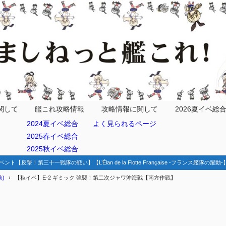
情報
ックは必要？
関して
艦これ攻略情報
攻略情報に関して
2026夏イベ総
2024夏イベ総合
よく見られるページ
2025春イベ総合
2025秋イベ総合
隊
ベント【反撃！第三十一戦隊の戦い】【L’Élan de la Flotte Française -フランス艦隊の躍
)
【秋イベ】E-2 ギミック 強襲！第二次ジャワ沖海戦【南方作戦】