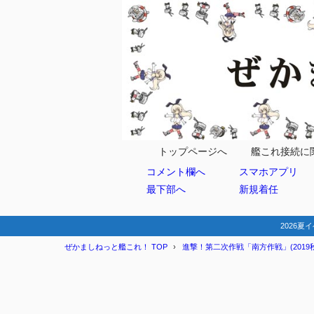
目次
1
マップ情報
ギミック
1.1
ギミ
1.1.1
トップページへ
艦これ接続に
コメント欄へ
スマホアプリ
Aマス編成
1.2
最下部へ
新規着任
2
編成例
基地航空
2.1
2026夏イ
ぜかましねっと艦これ！ TOP
進撃！第二次作戦「南方作戦」(2019秋
3
まとめ