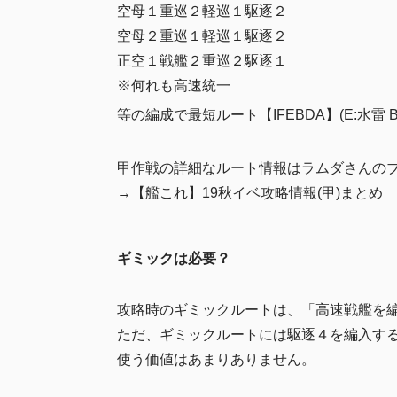
空母１重巡２軽巡１駆逐２
空母２重巡１軽巡１駆逐２
正空１戦艦２重巡２駆逐１
※何れも高速統一
等の編成で最短ルート【IFEBDA】(E:水雷 B:
甲作戦の詳細なルート情報はラムダさんの
→【艦これ】19秋イベ攻略情報(甲)まとめ
ギミックは必要？
攻略時のギミックルートは、「高速戦艦を
ただ、ギミックルートには駆逐４を編入す
使う価値はあまりありません。