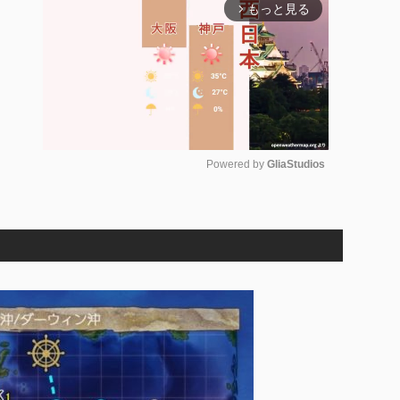
もっと見る
arrow_forward_ios
Powered by 
GliaStudios
M
u
t
e