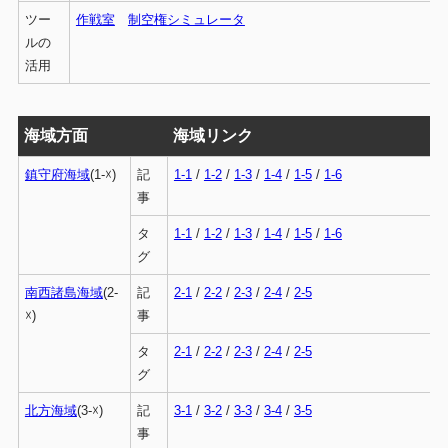
ツー
作戦室
制空権シミュレータ
ルの
活用
海域方面
海域リンク
鎮守府海域
(1-☓)
記
1-1
/
1-2
/
1-3
/
1-4
/
1-5
/
1-6
事
タ
1-1
/
1-2
/
1-3
/
1-4
/
1-5
/
1-6
グ
南西諸島海域
(2-
記
2-1
/
2-2
/
2-3
/
2-4
/
2-5
☓)
事
タ
2-1
/
2-2
/
2-3
/
2-4
/
2-5
グ
北方海域
(3-☓)
記
3-1
/
3-2
/
3-3
/
3-4
/
3-5
事