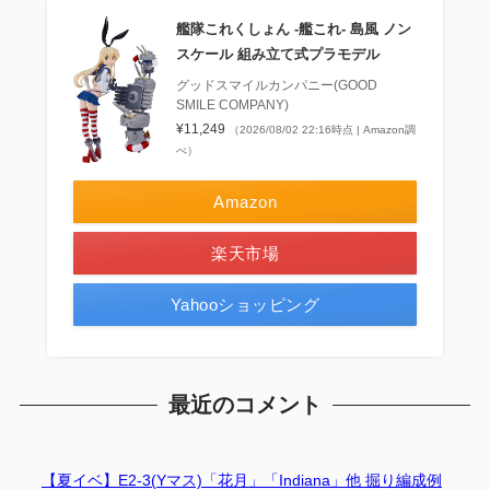
艦隊これくしょん ‐艦これ‐ 島風 ノン
スケール 組み立て式プラモデル
グッドスマイルカンパニー(GOOD
SMILE COMPANY)
¥11,249
（2026/08/02 22:16時点 | Amazon調
べ）
Amazon
楽天市場
Yahooショッピング
最近のコメント
【夏イベ】E2-3(Yマス)「花月」「Indiana」他 掘り編成例