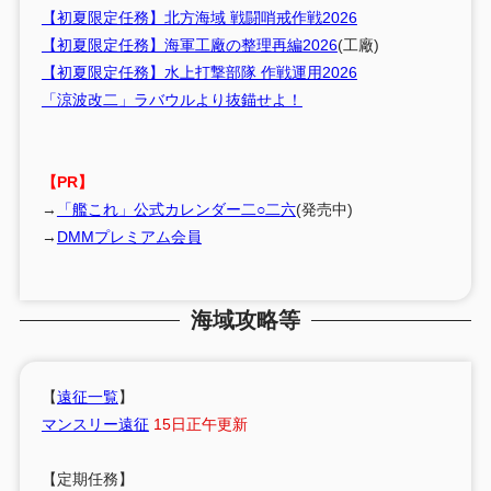
【初夏限定任務】北方海域 戦闘哨戒作戦2026
【初夏限定任務】海軍工廠の整理再編2026
(工廠)
【初夏限定任務】水上打撃部隊 作戦運用2026
「涼波改二」ラバウルより抜錨せよ！
【PR】
→
「艦これ」公式カレンダー二○二六
(発売中)
→
DMMプレミアム会員
海域攻略等
【
遠征一覧
】
マンスリー遠征
15日正午更新
【定期任務】