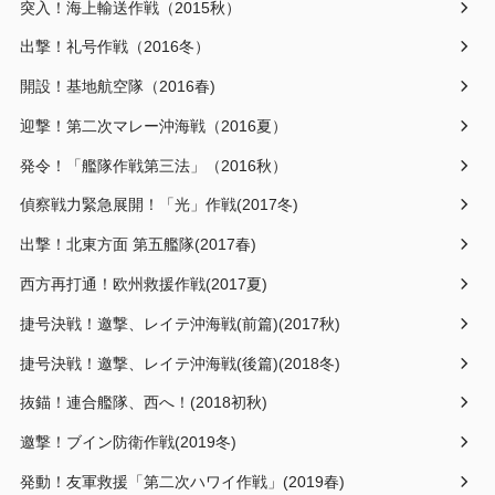
突入！海上輸送作戦（2015秋）
出撃！礼号作戦（2016冬）
開設！基地航空隊（2016春)
迎撃！第二次マレー沖海戦（2016夏）
発令！「艦隊作戦第三法」（2016秋）
偵察戦力緊急展開！「光」作戦(2017冬)
出撃！北東方面 第五艦隊(2017春)
西方再打通！欧州救援作戦(2017夏)
捷号決戦！邀撃、レイテ沖海戦(前篇)(2017秋)
捷号決戦！邀撃、レイテ沖海戦(後篇)(2018冬)
抜錨！連合艦隊、西へ！(2018初秋)
邀撃！ブイン防衛作戦(2019冬)
発動！友軍救援「第二次ハワイ作戦」(2019春)