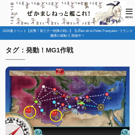
MENU
2026夏イベント【反撃！第三十一戦隊の戦い】【L’Élan de la Flotte Française -フランス
艦隊の躍動-】開催中！
タグ：発動！MG1作戦