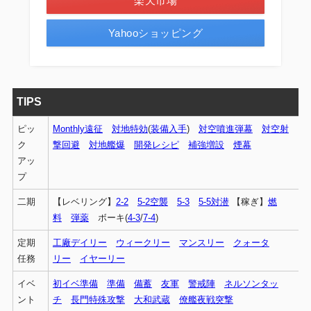
楽天市場
Yahooショッピング
TIPS
ピッ
Monthly遠征
対地特効
(
装備入手
)
対空噴進弾幕
対空射
ク
撃回避
対地艦爆
開発レシピ
補強増設
煙幕
アッ
プ
二期
【レベリング】
2-2
5-2空襲
5-3
5-5対潜
【稼ぎ】
燃
料
弾薬
ボーキ(
4-3
/
7-4
)
定期
工廠デイリー
ウィークリー
マンスリー
クォータ
任務
リー
イヤーリー
イベ
初イベ準備
準備
備蓄
友軍
警戒陣
ネルソンタッ
ント
チ
長門特殊攻撃
大和武蔵
僚艦夜戦突撃