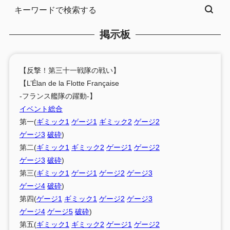
掲示板
【反撃！第三十一戦隊の戦い】
【L’Élan de la Flotte Française
-フランス艦隊の躍動-】
イベント総合
第一(
ギミック1
ゲージ1
ギミック2
ゲージ2
ゲージ3
破砕
)
第二(
ギミック1
ギミック2
ゲージ1
ゲージ2
ゲージ3
破砕
)
第三(
ギミック1
ゲージ1
ゲージ2
ゲージ3
ゲージ4
破砕
)
第四(
ゲージ1
ギミック1
ゲージ2
ゲージ3
ゲージ4
ゲージ5
破砕
)
第五(
ギミック1
ギミック2
ゲージ1
ゲージ2