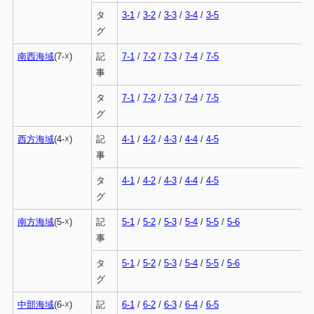
タ
3-1
/
3-2
/
3-3
/
3-4
/
3-5
グ
南西海域
(7-☓)
記
7-1
/
7-2
/
7-3
/
7-4
/
7-5
事
タ
7-1
/
7-2
/
7-3
/
7-4
/
7-5
グ
西方海域
(4-☓)
記
4-1
/
4-2
/
4-3
/
4-4
/
4-5
事
タ
4-1
/
4-2
/
4-3
/
4-4
/
4-5
グ
南方海域
(5-☓)
記
5-1
/
5-2
/
5-3
/
5-4
/
5-5
/
5-6
事
タ
5-1
/
5-2
/
5-3
/
5-4
/
5-5
/
5-6
グ
中部海域
(6-☓)
記
6-1
/
6-2
/
6-3
/
6-4
/
6-5