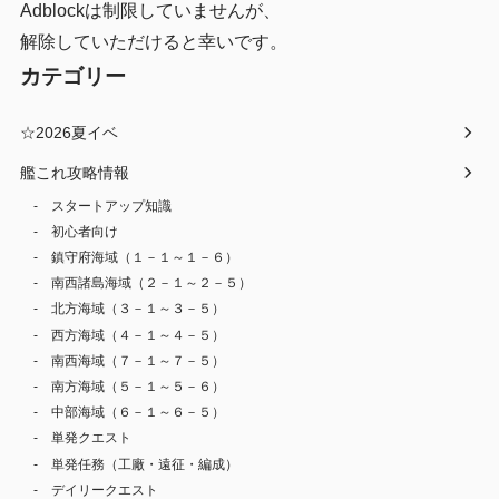
Adblockは制限していませんが、
解除していただけると幸いです。
カテゴリー
☆2026夏イベ
艦これ攻略情報
スタートアップ知識
初心者向け
鎮守府海域（１－１～１－６）
南西諸島海域（２－１～２－５）
北方海域（３－１～３－５）
西方海域（４－１～４－５）
南西海域（７－１～７－５）
南方海域（５－１～５－６）
中部海域（６－１～６－５）
単発クエスト
単発任務（工廠・遠征・編成）
デイリークエスト