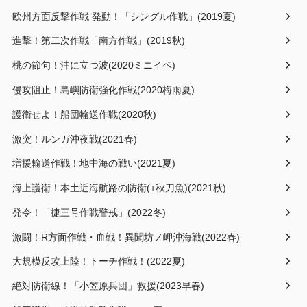
欧州方面反撃作戦 発動！「シングル作戦」(2019夏)
進撃！第二次作戦「南方作戦」(2019秋)
桃の節句！沖に立つ波(2020ミニイベ)
侵攻阻止！島嶼防衛強化作戦(2020梅雨夏)
護衛せよ！船団輸送作戦(2020秋)
激突！ルンガ沖夜戦(2021春)
増援輸送作戦！地中海の戦い(2021夏)
海上護衛！本土近海航路の防衛(+秋刀魚)(2021秋)
発令！「捷三号作戦警戒」(2022冬)
激闘！R方面作戦・血戦！異聞坊ノ岬沖海戦(2022春)
大規模反攻上陸！トーチ作戦！(2022夏)
絶対防衛線！「小笠原兵団」救援(2023早春)