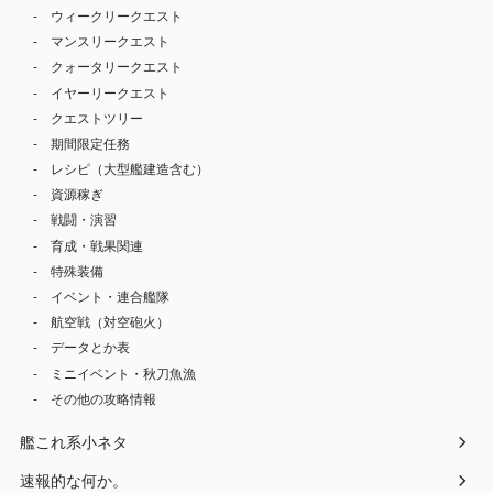
ウィークリークエスト
マンスリークエスト
クォータリークエスト
イヤーリークエスト
クエストツリー
期間限定任務
レシピ（大型艦建造含む）
資源稼ぎ
戦闘・演習
育成・戦果関連
特殊装備
イベント・連合艦隊
航空戦（対空砲火）
データとか表
ミニイベント・秋刀魚漁
その他の攻略情報
艦これ系小ネタ
速報的な何か。