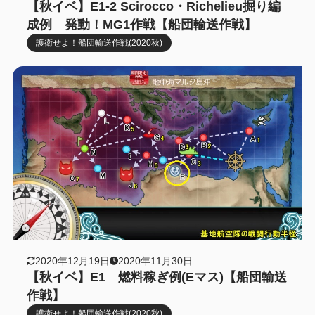
【秋イベ】E1-2 Scirocco・Richelieu掘り編
成例 発動！MG1作戦【船団輸送作戦】
護衛せよ！船団輸送作戦(2020秋)
2020年12月19日
2020年11月30日
【秋イベ】E1 燃料稼ぎ例(Eマス)【船団輸送
作戦】
護衛せよ！船団輸送作戦(2020秋)