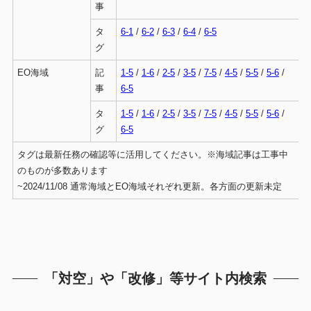
事
タ
6-1
/
6-2
/
6-3
/
6-4
/
6-5
グ
EO海域
記
1-5
/
1-6
/
2-5
/
3-5
/
7-5
/
4-5
/
5-5
/
5-6
/
事
6-5
タ
1-5
/
1-6
/
2-5
/
3-5
/
7-5
/
4-5
/
5-5
/
5-6
/
グ
6-5
タグは最新任務の確認等に活用してください。※海域記事は工事中
のものが多数あります
~2024/11/08 通常海域とEO海域それぞれ更新。各方面の更新未定
「対空」や「改修」等サイト内検索