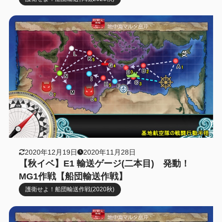
2020年12月19日
2020年11月28日
【秋イベ】E1 輸送ゲージ(二本目) 発動！
MG1作戦【船団輸送作戦】
護衛せよ！船団輸送作戦(2020秋)