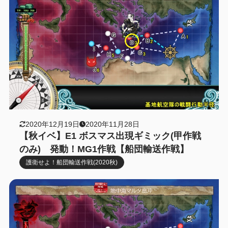
2020年12月19日
2020年11月28日
【秋イベ】E1 ボスマス出現ギミック(甲作戦
のみ) 発動！MG1作戦【船団輸送作戦】
護衛せよ！船団輸送作戦(2020秋)