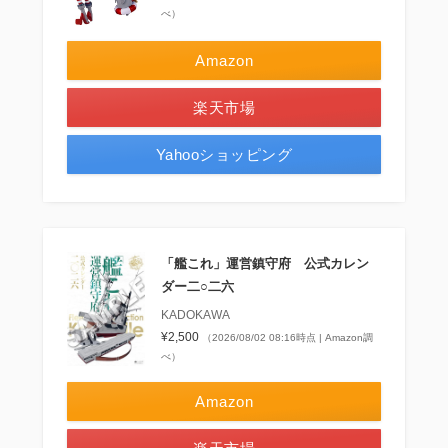
べ）
Amazon
楽天市場
Yahooショッピング
「艦これ」運営鎮守府 公式カレン
ダー二○二六
KADOKAWA
¥2,500
（2026/08/02 08:16時点 | Amazon調
べ）
Amazon