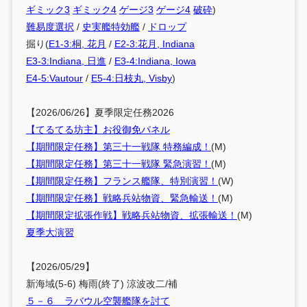
ギミック3
ギミック4
ゲージ3
ゲージ4
破砕
)
難易度選択
/
史実艦特効艦
/
ドロップ
掘り(
E1-3:桐, 花月
/
E2-3:花月, Indiana
E3-3:Indiana, 日進
/
E3-4:Indiana, Iowa
E4-5:Vautour
/
E5-4:日枝丸, Visby
)
【2026/06/26】夏季限定任務2026
【てるてる坊主】お役御免パネル
【期間限定任務】第三十一戦隊 特務編成！
(M)
【期間限定任務】第三十一戦隊 緊急演習！
(M)
【期間限定任務】フランス艦隊、特別演習！
(W)
【期間限定任務】戦略兵站物資、緊急輸送！
(M)
【期間限定拡張作戦】戦略兵站物資、拡張輸送！
(M)
夏季大演習
【2026/05/29】
新海域(5-6) 梅雨(終了) 涼波改二/補
５－６ ラバウル空襲艦隊を討て