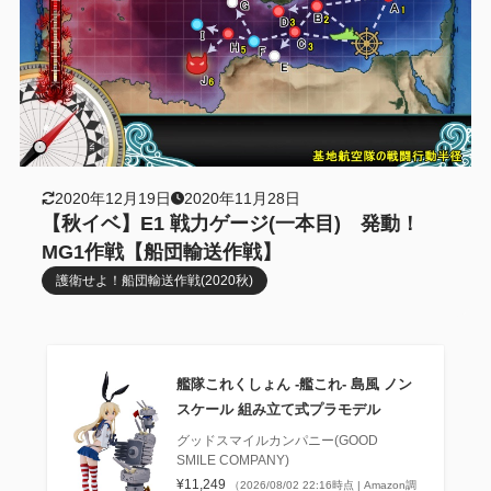
2020年12月19日
2020年11月28日
【秋イベ】E1 戦力ゲージ(一本目) 発動！
MG1作戦【船団輸送作戦】
護衛せよ！船団輸送作戦(2020秋)
艦隊これくしょん ‐艦これ‐ 島風 ノン
スケール 組み立て式プラモデル
グッドスマイルカンパニー(GOOD
SMILE COMPANY)
¥11,249
（2026/08/02 22:16時点 | Amazon調