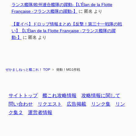
ランス艦隊/欧州連合艦隊の躍動-【L’Élan de la Flotte
Française -フランス艦隊の躍動-】
に
匿名
より
【夏イベ】ドロップ情報まとめ【反撃！第三十一戦隊の戦
い】【L’Élan de la Flotte Française -フランス艦隊の躍
動-】
に
匿名
より
ぜかましねっと艦これ！ TOP
発動！MG1作戦
サイトトップ
艦これ攻略情報
攻略情報に関して
問い合わせ
リクエスト
広告掲載
リンク集
リン
ク集２
運営者情報