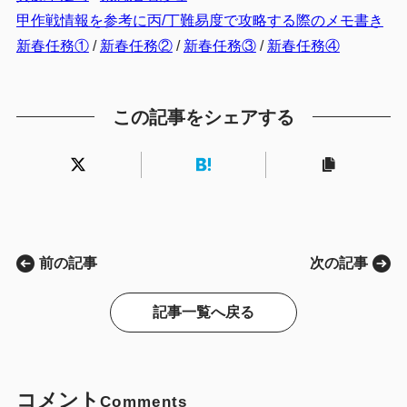
甲作戦情報を参考に丙/丁難易度で攻略する際のメモ書き
新春任務①
/
新春任務②
/
新春任務③
/
新春任務④
この記事をシェアする
前の記事
次の記事
記事一覧へ戻る
コメント
Comments