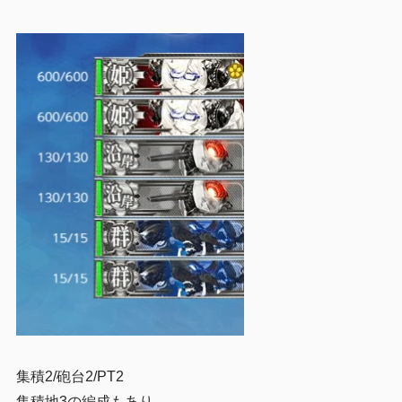
集積2/砲台2/PT2
集積地3の編成もあり。