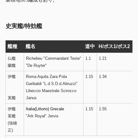
史実艦/特効艦
艦種
艦名
道中
H/ボス1/ボス2
仏艦
Richelieu "Commandant Teste"
1.1
1.21
蘭艦
"De Ruyter"
伊艦
Roma Aquila Zara Pola
1.15
1.34
Garibaldi "L.d.S.D.d.Abruzzi"
Libeccio Maestrale Scirocco
英艦
Janus
伊艦
Italia(Littorio)
Grecale
1.15
1.55
英艦
"Ark Royal" Jervis
(強補
正)