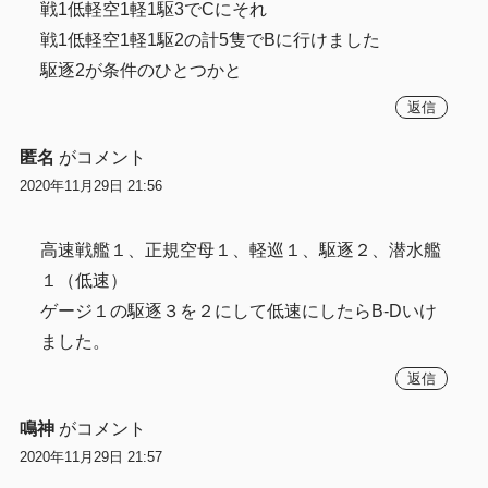
戦1低軽空1軽1駆3でCにそれ
戦1低軽空1軽1駆2の計5隻でBに行けました
駆逐2が条件のひとつかと
返信
匿名
がコメント
2020年11月29日 21:56
高速戦艦１、正規空母１、軽巡１、駆逐２、潜水艦
１（低速）
ゲージ１の駆逐３を２にして低速にしたらB-Dいけ
ました。
返信
鳴神
がコメント
2020年11月29日 21:57