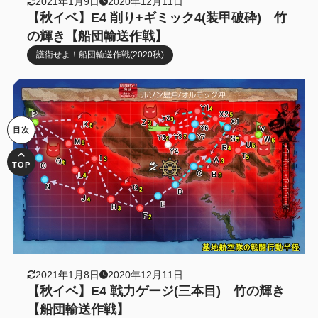
2021年1月9日
2020年12月11日
【秋イベ】E4 削り+ギミック4(装甲破砕) 竹
の輝き【船団輸送作戦】
護衛せよ！船団輸送作戦(2020秋)
2021年1月8日
2020年12月11日
【秋イベ】E4 戦力ゲージ(三本目) 竹の輝き
【船団輸送作戦】