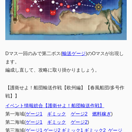
Dマス一回のみで第二ボス(
輸送ゲージ
)のOマスが出現し
ます。
編成し直して、攻略に取り掛かりましょう。
【
護衛せよ！船団輸送作戦【欧州編】【春風船団/多号作
戦】
】
イベント情報総合【
護衛せよ！船団輸送作戦】
第一海域(
ゲージ1
ギミック
ゲージ2
燃料稼ぎ
)
第二海域(
ゲージ1
ギミック
ゲージ2
)
第三海域(
ゲージ1
ゲージ2
ギミック1
ギミック2
ゲージ