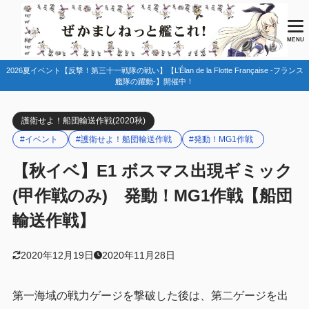
目次
MENU
2026夏イベント【反撃！第三十一戦隊の戦い】【L’Élan de la Flotte Française -フランス
1
マップ情報
艦隊の躍動-】開催中！
ギミック
1.1
護衛せよ！船団輸送作戦(2020秋)
敵編成
1.2
#イベント
#護衛せよ！船団輸送作戦
#発動！MG1作戦
Dマス
1.2.1
【秋イベ】E1 ボスマス出現ギミック
史実艦/特効艦
1.3
(甲作戦のみ) 発動！MG1作戦【船団
第一海域開放手順
1.4
輸送作戦】
2
編成例
基地航空隊
2.1
2020年12月19日
2020年11月28日
3
まとめ
第一海域の戦力ゲージを撃破した後は、第二ゲージを出