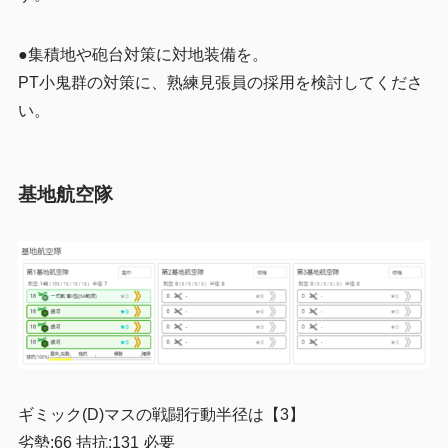
●集積地や砲台対策に対地装備を。
PT小鬼群の対策に、熟練見張員の採用を検討してくださ
い。
基地航空隊
ギミック(D)マスの戦闘行動半径は【3】
劣勢:66 拮抗:131 必要