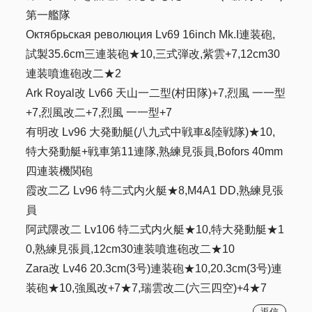
第一艦隊
Октябрьская революция Lv69 16inch Mk.I連装砲,
試製35.6cm三連装砲★10,三式弾改,紫雲+7,12cm30
連装噴進砲改二★2
Ark Royal改 Lv66 天山一二型(村田隊)+7,烈風 一一型
+7,烈風改二+7,烈風 一一型+7
有明改 Lv96 大発動艇(八九式中戦車&陸戦隊)★10,
特大発動艇+戦車第11連隊,熟練見張員,Bofors 40mm
四連装機関砲
霞改二乙 Lv96 特二式内火艇★8,M4A1 DD,熟練見張
員
阿武隈改二 Lv106 特二式内火艇★10,特大発動艇★1
0,熟練見張員,12cm30連装噴進砲改二★10
Zara改 Lv46 20.3cm(3号)連装砲★10,20.3cm(3号)連
装砲★10,強風改+7★7,瑞雲改二(六三四空)+4★7
返信