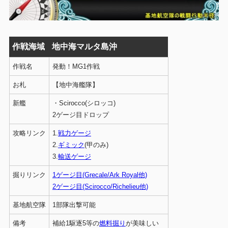
作戦海域
地中海マルタ島沖
作戦名
発動！MG1作戦
お札
【地中海艦隊】
新艦
・Scirocco(シロッコ)
2ゲージ目ドロップ
攻略リンク
1.
戦力ゲージ
2.
ギミック
(甲のみ)
3.
輸送ゲージ
掘りリンク
1ゲージ目(Grecale/Ark Royal他)
2ゲージ目(Scirocco/Richelieu他)
基地航空隊
1部隊出撃可能
備考
補給1駆逐5等の
燃料掘り
が美味しい