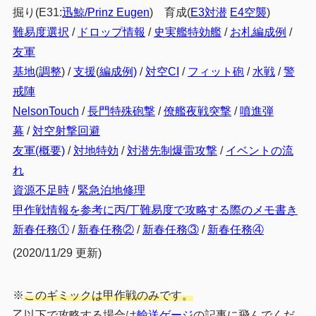
掘り(E31:
迅鯨/Prinz Eugen
) 育成(
E3対潜
E4空襲
)
難易度選択
/
ドロップ情報
/
史実艦特効艦
/
お札編成例
/
友軍
基地
(
調整
) /
支援
(
編成例)
/
対空CI
/
フィット砲
/
水戦
/
警
戒陣
NelsonTouch
/
長門特殊砲撃
/
僚艦夜戦突撃
/
噴進弾
幕
/
対空射撃回避
友軍(概要)
/
対地特効
/
対潜先制爆雷攻撃
/
イベントの流
れ
資源不足時
/
緊急泊地修理
甲作戦情報を参考に丙/丁難易度で攻略する際のメモ書き
新春任務①
/
新春任務②
/
新春任務③
/
新春任務④
(2020/11/29 更新)
※
このギミックは甲作戦のみです。
乙以下で攻略する場合は
輸送ゲージ
の記事に飛んでくだ