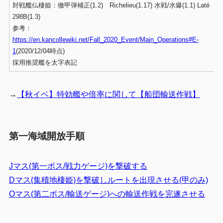
対戦艦仏棲姫：徹甲弾補正(1.2) Richelieu(1.17) 水戦/水爆(1.1) Laté
298B(1.3)
参考：
https://en.kancollewiki.net/Fall_2020_Event/Main_Operations#E-
1
(2020/12/04時点)
採用推奨艦を太字表記
→
【秋イベ】特効艦や倍率に関して【船団輸送作戦】
第一海域開放手順
Jマス(第一ボス/戦力ゲージ)を撃破する
Dマス(集積地棲姫)を撃破しルートを出現させる(甲のみ)
Oマス(第二ボス/輸送ゲージ)への輸送作戦を完遂させる