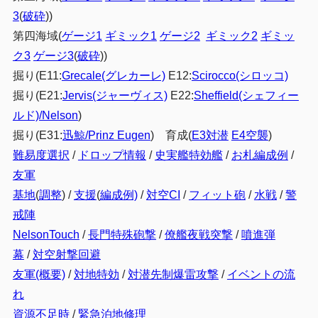
3
(
破砕
))
第四海域(
ゲージ1
ギミック1
ゲージ2
ギミック2
ギミッ
ク3
ゲージ3
(
破砕
))
掘り(E11:
Grecale(グレカーレ)
E12:
Scirocco(シロッコ)
掘り(E21:
Jervis(ジャーヴィス)
E22:
Sheffield(シェフィー
ルド)/Nelson
)
掘り(E31:
迅鯨/Prinz Eugen
) 育成(
E3対潜
E4空襲
)
難易度選択
/
ドロップ情報
/
史実艦特効艦
/
お札編成例
/
友軍
基地
(
調整
) /
支援
(
編成例)
/
対空CI
/
フィット砲
/
水戦
/
警
戒陣
NelsonTouch
/
長門特殊砲撃
/
僚艦夜戦突撃
/
噴進弾
幕
/
対空射撃回避
友軍(概要)
/
対地特効
/
対潜先制爆雷攻撃
/
イベントの流
れ
資源不足時
/
緊急泊地修理