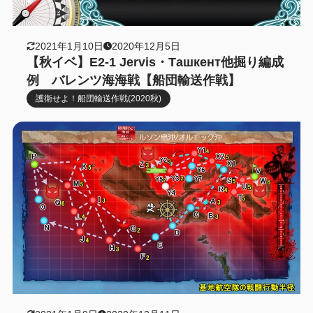
2021年1月10日
2020年12月5日
【秋イベ】E2-1 Jervis・Ташкент他掘り編成
例 バレンツ海海戦【船団輸送作戦】
護衛せよ！船団輸送作戦(2020秋)