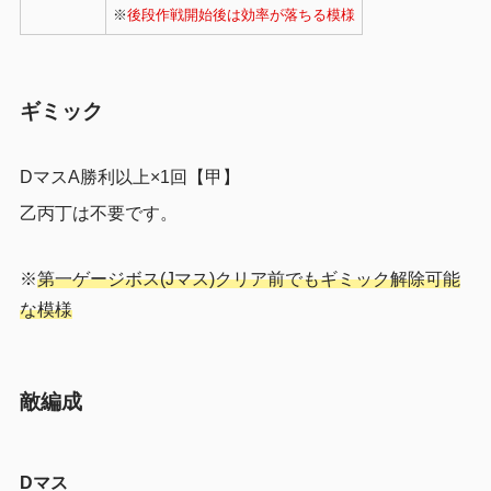
※
後段作戦開始後は効率が落ちる模様
ギミック
DマスA勝利以上×1回【甲】
乙丙丁は不要です。
※
第一ゲージボス(Jマス)クリア前でもギミック解除可能
な模様
敵編成
Dマス