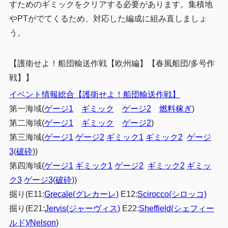
すためのギミックをクリアする必要があります。集積地
やPTがでてくるため、対応した編成に組み直しましょ
う。
【
護衛せよ！船団輸送作戦【欧州編】【春風船団/多号作
戦】
】
イベント情報総合【
護衛せよ！船団輸送作戦】
第一海域(
ゲージ1
ギミック
ゲージ2
燃料稼ぎ
)
第二海域(
ゲージ1
ギミック
ゲージ2
)
第三海域(
ゲージ1
ゲージ2
ギミック1
ギミック2
ゲージ
3
(
破砕
))
第四海域(
ゲージ1
ギミック1
ゲージ2
ギミック2
ギミッ
ク3
ゲージ3
(
破砕
))
掘り(E11:
Grecale(グレカーレ)
E12:
Scirocco(シロッコ)
掘り(E21:
Jervis(ジャーヴィス)
E22:
Sheffield(シェフィー
ルド)/Nelson
)