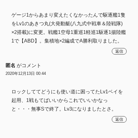
ゲージ1からあまり変えたくなかったんで駆逐艦1隻
をLv1のあきつ丸(大発動艇(八九式中戦車＆陸戦隊)
×2搭載)に変更。戦艦1空母1重巡1軽巡1駆逐1揚陸艦
1で【ABD】。集積地×2編成でA勝利取りました。
返信
匿名
がコメント
2020年12月13日 00:44
ロックしててどうにも使い道に困ってたLv1ベイを
起用、1戦もてばいいからこれでいいかなっ
と・・・無事Sで終了。Lv3になりましたとさ。
返信