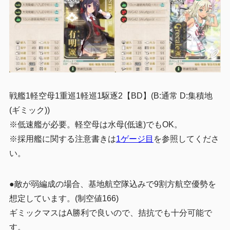
戦艦1軽空母1重巡1軽巡1駆逐2【BD】(B:通常 D:集積地
(ギミック))
※低速艦が必要。軽空母は水母(低速)でもOK。
※採用艦に関する注意書きは
1ゲージ目
を参照してくださ
い。
●敵が弱編成の場合、基地航空隊込みで9割方航空優勢を
想定しています。(制空値166)
ギミックマスはA勝利で良いので、拮抗でも十分可能で
す。