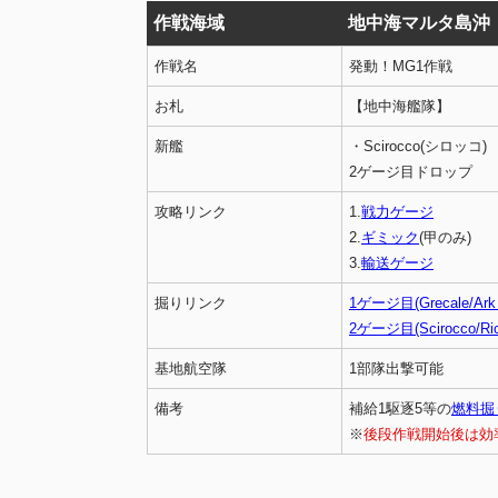
作戦海域
地中海マルタ島沖
作戦名
発動！MG1作戦
お札
【地中海艦隊】
新艦
・Scirocco(シロッコ)
2ゲージ目ドロップ
攻略リンク
1.
戦力ゲージ
2.
ギミック
(甲のみ)
3.
輸送ゲージ
掘りリンク
1ゲージ目(Grecale/Ark 
2ゲージ目(Scirocco/Ric
基地航空隊
1部隊出撃可能
備考
補給1駆逐5等の
燃料掘
※
後段作戦開始後は効