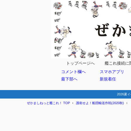
目次
1
マップ情報
ドロップ
1.1
ボスマス
1.2
トップページへ
艦これ接続に
コメント欄へ
スマホアプリ
史実艦/特
1.3
最下部へ
新規着任
友軍艦隊
1.4
1ゲー
1.4.1
2026夏イ
ぜかましねっと艦これ！ TOP
護衛せよ！船団輸送作戦(2020秋)
2
編成例
基地航空
2.1
3
まとめ