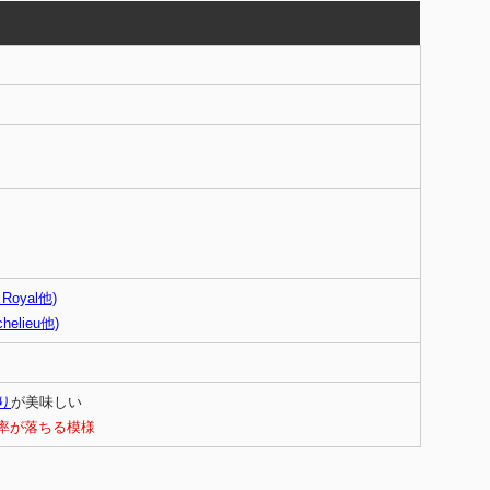
Royal他)
helieu他)
り
が美味しい
率が落ちる模様