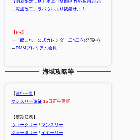
【初夏限定任務】水上打撃部隊 作戦運用2026
「涼波改二」ラバウルより抜錨せよ！
【PR】
→
「艦これ」公式カレンダー二○二六
(発売中)
→
DMMプレミアム会員
海域攻略等
【
遠征一覧
】
マンスリー遠征
15日正午更新
【定期任務】
ウィークリー
/
マンスリー
クォータリー
/
イヤーリー