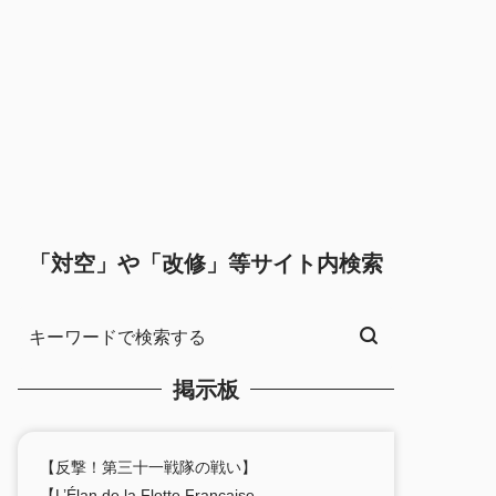
「対空」や「改修」等サイト内検索
掲示板
【反撃！第三十一戦隊の戦い】
【L’Élan de la Flotte Française