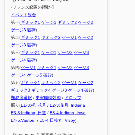
-フランス艦隊の躍動-】
イベント総合
第一(
ギミック1
ゲージ1
ギミック2
ゲージ2
ゲージ3
破砕
)
第二(
ギミック1
ギミック2
ゲージ1
ゲージ2
ゲージ3
破砕
)
第三(
ギミック1
ゲージ1
ゲージ2
ゲージ3
ゲージ4
破砕
)
第四(
ゲージ1
ギミック1
ゲージ2
ゲージ3
ゲージ4
ゲージ5
破砕
)
第五(
ギミック1
ギミック2
ゲージ1
ゲージ2
ギミック3
ギミック4
ゲージ3
ゲージ4
破砕
)
難易度選択
/
史実艦特効艦
/
ドロップ
掘り(
E1-3:桐, 花月
/
E2-3:花月, Indiana
E3-3:Indiana, 日進
/
E3-4:Indiana, Iowa
E4-5:Vautour
/
E5-4:日枝丸, Visby
)