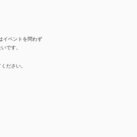
antはイベントを問わず
たいです。
てください。