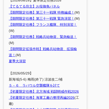
【2026/06/26】夏季限定任務2026
【てるてる坊主】お役御免パネル
【期間限定任務】第三十一戦隊 特務編成！
(M)
【期間限定任務】第三十一戦隊 緊急演習！
(M)
【期間限定任務】フランス艦隊、特別演習！
(W)
【期間限定任務】戦略兵站物資、緊急輸送！
(M)
【期間限定拡張作戦】戦略兵站物資、拡張輸
送！
(M)
夏季大演習
【2026/05/29】
新海域(5-6) 梅雨(終了) 涼波改二/補
５－６ ラバウル空襲艦隊を討て
【初夏限定任務】北方海域 戦闘哨戒作戦2026
【初夏限定任務】海軍工廠の整理再編2026
(工
廠)