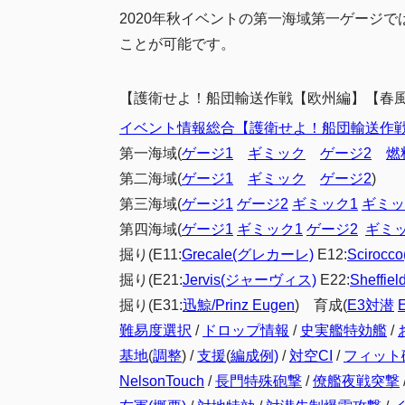
2020年秋イベントの第一海域第一ゲージでは、G
ことが可能です。
【
護衛せよ！船団輸送作戦【欧州編】【春風
イベント情報総合【
護衛せよ！船団輸送作
第一海域(
ゲージ1
ギミック
ゲージ2
燃
第二海域(
ゲージ1
ギミック
ゲージ2
)
第三海域(
ゲージ1
ゲージ2
ギミック1
ギミッ
第四海域(
ゲージ1
ギミック1
ゲージ2
ギミッ
掘り(E11:
Grecale(グレカーレ)
E12:
Sciroc
掘り(E21:
Jervis(ジャーヴィス)
E22:
Sheffi
掘り(E31:
迅鯨/Prinz Eugen
) 育成(
E3対潜
難易度選択
/
ドロップ情報
/
史実艦特効艦
/
基地
(
調整
) /
支援
(
編成例)
/
対空CI
/
フィット
NelsonTouch
/
長門特殊砲撃
/
僚艦夜戦突撃