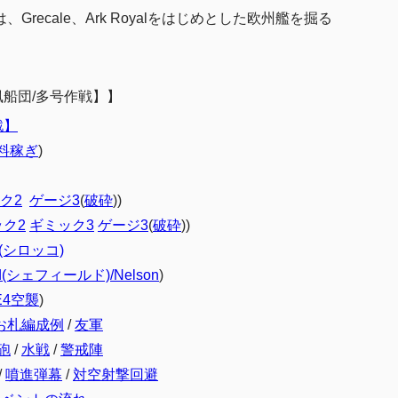
recale、Ark Royalをはじめとした欧州艦を掘る
船団/多号作戦】
】
戦】
料稼ぎ
)
ク2
ゲージ3
(
破砕
))
ク2
ギミック3
ゲージ3
(
破砕
))
co(シロッコ)
eld(シェフィールド)/Nelson
)
E4空襲
)
お札編成例
/
友軍
砲
/
水戦
/
警戒陣
/
噴進弾幕
/
対空射撃回避