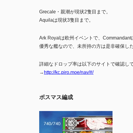
Grecale・親潮が現状2隻目まで。
Aquilaは現状3隻目まで。
Ark Royalは欧州イベントで、Command
優秀な艦なので、未所持の方は是非確保し
詳細なドロップ率は以下のサイトで確認し
→
http://kc.piro.moe/nav/#/
ボスマス編成