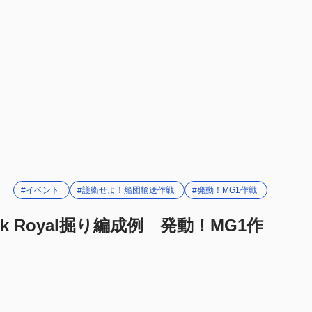
#イベント
#護衛せよ！船団輸送作戦
#発動！MG1作戦
Ark Royal掘り編成例 発動！MG1作