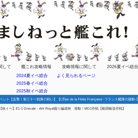
情報
編成
関して
艦これ攻略情報
攻略情報に関して
2026夏イベ総
2024夏イベ総合
よく見られるページ
効艦
2025春イベ総合
2025秋イベ総合
ジ目(Jマス)
ベント【反撃！第三十一戦隊の戦い】【L’Élan de la Flotte Française -フランス艦隊の躍
【秋イベ】E1-1 Grecale・Ark Royal掘り編成例 発動！MG1作戦【船団輸送作戦】
隊