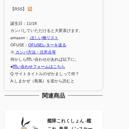
【RSS】
誕生日：11/18
カンパしていただけると大変喜びます。
amazon：
ほしい物リスト
OFUSE：
OFUSEレターを送る
※
カンパ方法・注意点等
何かしら問い合わせがあれば以下に。
●
問い合わせフォームはこちら
Q:サイトタイトルのぜかましって何？
A:しまかぜ（島風）を逆から読むと
関連商品
艦隊これくしょん ‐艦
これ‐ 島風 ノンスケー