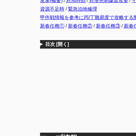
友軍(概要)
/
対地特効
/
対潜先制爆雷攻撃
/
資源不足時
/
緊急泊地修理
甲作戦情報を参考に丙/丁難易度で攻略する
新春任務①
/
新春任務②
/
新春任務③
/
新春
目次
[開く]