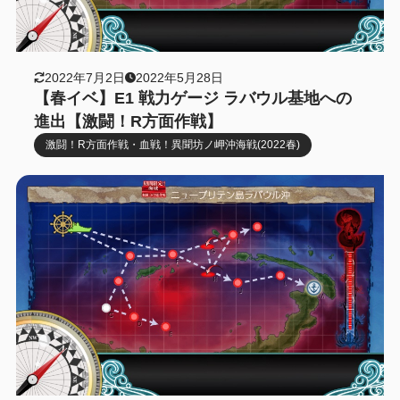
2022年7月2日
2022年5月28日
【春イベ】E1 戦力ゲージ ラバウル基地への
進出【激闘！R方面作戦】
激闘！R方面作戦・血戦！異聞坊ノ岬沖海戦(2022春)