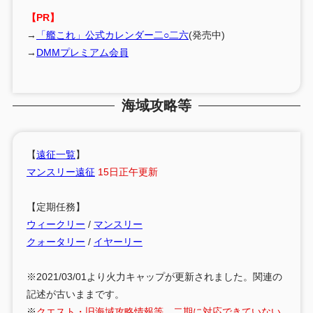
【PR】
→
「艦これ」公式カレンダー二○二六
(発売中)
→
DMMプレミアム会員
海域攻略等
【
遠征一覧
】
マンスリー遠征
15日正午更新
【定期任務】
ウィークリー
/
マンスリー
クォータリー
/
イヤーリー
※2021/03/01より火力キャップが更新されました。関連の
記述が古いままです。
※
クエスト・旧海域攻略情報等、二期に対応できていない