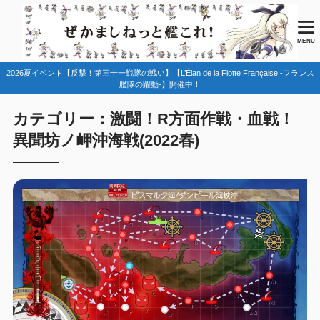
MENU
2026夏イベント【反撃！第三十一戦隊の戦い】【L’Élan de la Flotte Française -フランス
艦隊の躍動-】開催中！
カテゴリー：激闘！R方面作戦・血戦！
異聞坊ノ岬沖海戦(2022春)