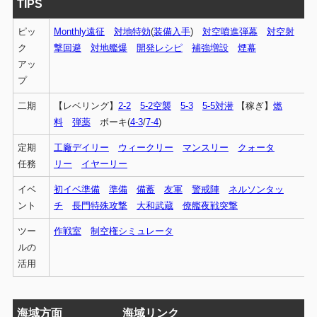
TIPS
ピッ
Monthly遠征
対地特効
(
装備入手
)
対空噴進弾幕
対空射
ク
撃回避
対地艦爆
開発レシピ
補強増設
煙幕
アッ
プ
二期
【レベリング】
2-2
5-2空襲
5-3
5-5対潜
【稼ぎ】
燃
料
弾薬
ボーキ(
4-3
/
7-4
)
定期
工廠デイリー
ウィークリー
マンスリー
クォータ
任務
リー
イヤーリー
イベ
初イベ準備
準備
備蓄
友軍
警戒陣
ネルソンタッ
ント
チ
長門特殊攻撃
大和武蔵
僚艦夜戦突撃
ツー
作戦室
制空権シミュレータ
ルの
活用
海域方面
海域リンク