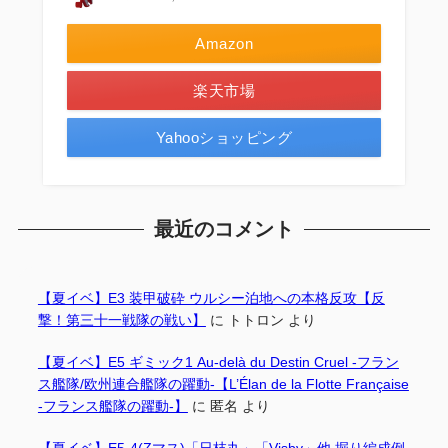
Amazon
楽天市場
Yahooショッピング
最近のコメント
【夏イベ】E3 装甲破砕 ウルシー泊地への本格反攻【反
撃！第三十一戦隊の戦い】
に
トトロン
より
【夏イベ】E5 ギミック1 Au-delà du Destin Cruel -フラン
ス艦隊/欧州連合艦隊の躍動-【L’Élan de la Flotte Française
-フランス艦隊の躍動-】
に
匿名
より