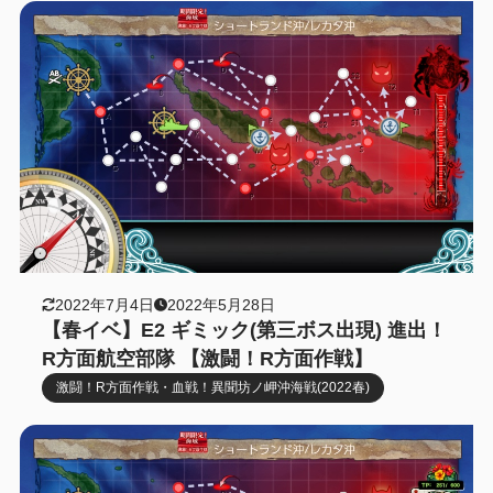
2022年7月4日
2022年5月28日
【春イベ】E2 ギミック(第三ボス出現) 進出！
R方面航空部隊 【激闘！R方面作戦】
激闘！R方面作戦・血戦！異聞坊ノ岬沖海戦(2022春)