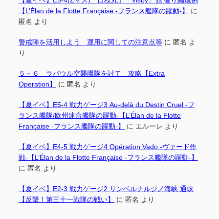
【夏イベ】E5-4(Zマス)「日枝丸」「Visby」他 掘り編成例
【L’Élan de la Flotte Française -フランス艦隊の躍動-】
に
匿名
より
警戒陣を活用しよう 運用に関しての注意点等
に
匿名
よ
り
５－６ ラバウル空襲艦隊を討て 攻略【Extra
Operation】
に
匿名
より
【夏イベ】E5-4 戦力ゲージ3 Au-delà du Destin Cruel -フ
ランス艦隊/欧州連合艦隊の躍動-【L’Élan de la Flotte
Française -フランス艦隊の躍動-】
に
エルーレ
より
【夏イベ】E4-5 戦力ゲージ4 Opération Vado -ヴァード作
戦-【L’Élan de la Flotte Française -フランス艦隊の躍動-】
に
匿名
より
【夏イベ】E2-3 戦力ゲージ2 サンベルナルジノ海峡 通峡
【反撃！第三十一戦隊の戦い】
に
匿名
より