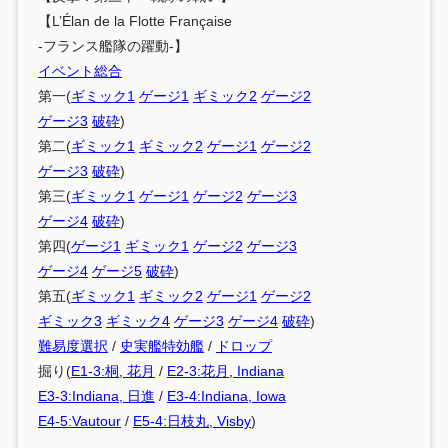
【L’Élan de la Flotte Française
-フランス艦隊の躍動-】
イベント総合
第一(
ギミック1
ゲージ1
ギミック2
ゲージ2
ゲージ3
破砕
)
第二(
ギミック1
ギミック2
ゲージ1
ゲージ2
ゲージ3
破砕
)
第三(
ギミック1
ゲージ1
ゲージ2
ゲージ3
ゲージ4
破砕
)
第四(
ゲージ1
ギミック1
ゲージ2
ゲージ3
ゲージ4
ゲージ5
破砕
)
第五(
ギミック1
ギミック2
ゲージ1
ゲージ2
ギミック3
ギミック4
ゲージ3
ゲージ4
破砕
)
難易度選択
/
史実艦特効艦
/
ドロップ
掘り(
E1-3:桐, 花月
/
E2-3:花月, Indiana
E3-3:Indiana, 日進
/
E3-4:Indiana, Iowa
E4-5:Vautour
/
E5-4:日枝丸, Visby
)