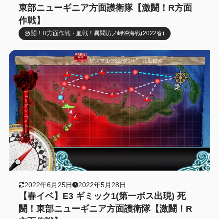
東部ニューギニア方面護衛隊【激闘！R方面
作戦】
激闘！R方面作戦・血戦！異聞坊ノ岬沖海戦(2022春)
2022年6月25日
2022年5月28日
【春イベ】E3 ギミック1(第一ボス出現) 死
闘！東部ニューギニア方面護衛隊【激闘！R