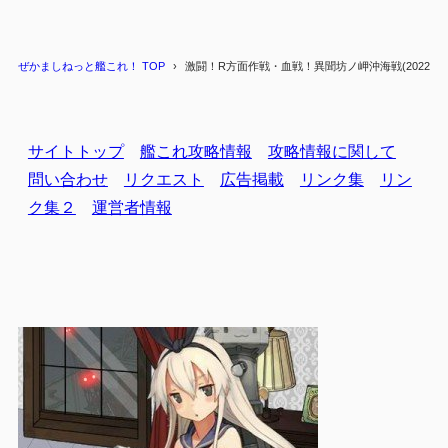
ぜかましねっと艦これ！ TOP
激闘！R方面作戦・血戦！異聞坊ノ岬沖海戦(2022春)
サイトトップ
艦これ攻略情報
攻略情報に関して
問い合わせ
リクエスト
広告掲載
リンク集
リン
ク集２
運営者情報