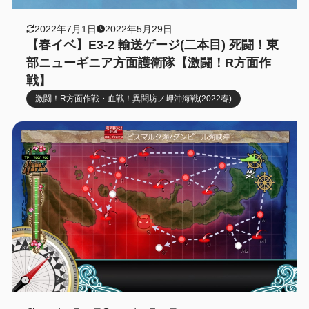
2022年7月1日
2022年5月29日
【春イベ】E3-2 輸送ゲージ(二本目) 死闘！東
部ニューギニア方面護衛隊【激闘！R方面作
戦】
激闘！R方面作戦・血戦！異聞坊ノ岬沖海戦(2022春)