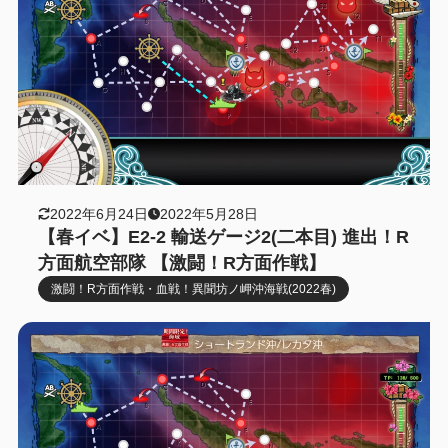
2022年6月24日
2022年5月28日
【春イベ】E2-2 輸送ゲージ2(二本目) 進出！R
方面航空部隊 【激闘！R方面作戦】
激闘！R方面作戦・血戦！異聞坊ノ岬沖海戦(2022春)