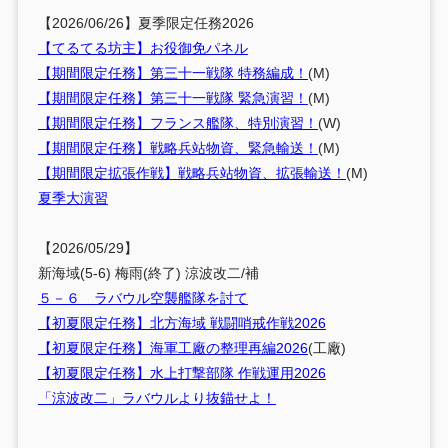
【2026/06/26】夏季限定任務2026
【てるてる坊主】お役御免パネル
【期間限定任務】第三十一戦隊 特務編成！
(M)
【期間限定任務】第三十一戦隊 緊急演習！
(M)
【期間限定任務】フランス艦隊、特別演習！
(W)
【期間限定任務】戦略兵站物資、緊急輸送！
(M)
【期間限定拡張作戦】戦略兵站物資、拡張輸送！
(M)
夏季大演習
【2026/05/29】
新海域(5-6) 梅雨(終了) 涼波改二/補
５－６ ラバウル空襲艦隊を討て
【初夏限定任務】北方海域 戦闘哨戒作戦2026
【初夏限定任務】海軍工廠の整理再編2026
(工廠)
【初夏限定任務】水上打撃部隊 作戦運用2026
「涼波改二」ラバウルより抜錨せよ！