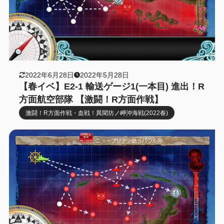
2022年6月28日
2022年5月28日
【春イベ】E2-1 輸送ゲージ1(一本目) 進出！R
方面航空部隊 【激闘！R方面作戦】
激闘！R方面作戦・血戦！異聞坊ノ岬沖海戦(2022春)