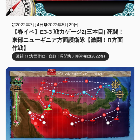
2022年7月4日
2022年5月29日
【春イベ】E3-3 戦力ゲージ2(三本目) 死闘！
東部ニューギニア方面護衛隊【激闘！R方面
作戦】
激闘！R方面作戦・血戦！異聞坊ノ岬沖海戦(2022春)