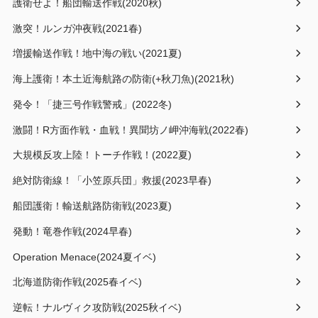
護衛せよ！船団輸送作戦(2020秋)
激突！ルンガ沖夜戦(2021春)
増援輸送作戦！地中海の戦い(2021夏)
海上護衛！本土近海航路の防衛(+秋刀魚)(2021秋)
発令！「捷三号作戦警戒」(2022冬)
激闘！R方面作戦・血戦！異聞坊ノ岬沖海戦(2022春)
大規模反攻上陸！トーチ作戦！(2022夏)
絶対防衛線！「小笠原兵団」救援(2023早春)
船団護衛！輸送航路防衛戦(2023夏)
発動！竜巻作戦(2024早春)
Operation Menace(2024夏イベ)
北海道防衛作戦(2025春イベ)
逆転！ナルヴィク攻防戦(2025秋イベ)