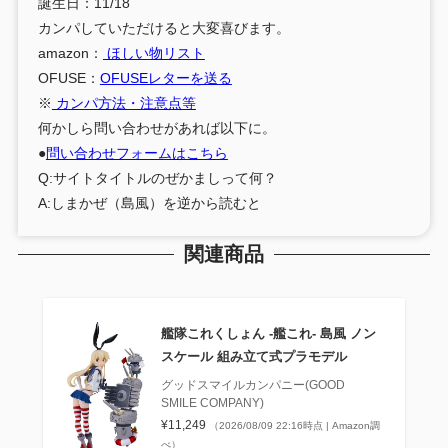
誕生日：11/18
カンパしていただけると大変喜びます。
amazon：
ほしい物リスト
OFUSE：
OFUSEレターを送る
※
カンパ方法・注意点等
何かしら問い合わせがあれば以下に。
●
問い合わせフォームはこちら
Q:サイトタイトルのぜかましって何？
A:しまかぜ（島風）を逆から読むと
関連商品
艦隊これくしょん ‐艦これ‐ 島風 ノン
スケール 組み立て式プラモデル
グッドスマイルカンパニー(GOOD
SMILE COMPANY)
¥11,249
（2026/08/09 22:16時点 | Amazon調
べ）