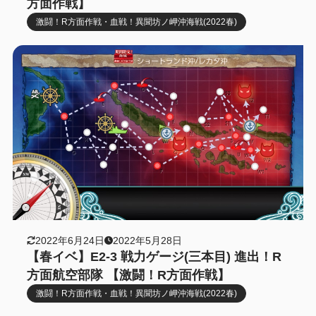
方面作戦】
激闘！R方面作戦・血戦！異聞坊ノ岬沖海戦(2022春)
2022年6月24日
2022年5月28日
【春イベ】E2-3 戦力ゲージ(三本目) 進出！R
方面航空部隊 【激闘！R方面作戦】
激闘！R方面作戦・血戦！異聞坊ノ岬沖海戦(2022春)