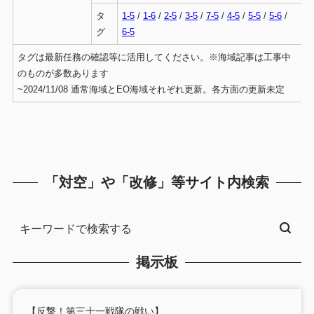
タ
1-5
/
1-6
/
2-5
/
3-5
/
7-5
/
4-5
/
5-5
/
5-6
/
グ
6-5
タグは最新任務の確認等に活用してください。※海域記事は工事中
のものが多数あります
~2024/11/08 通常海域とEO海域それぞれ更新。各方面の更新未定
「対空」や「改修」等サイト内検索
掲示板
【反撃！第三十一戦隊の戦い】