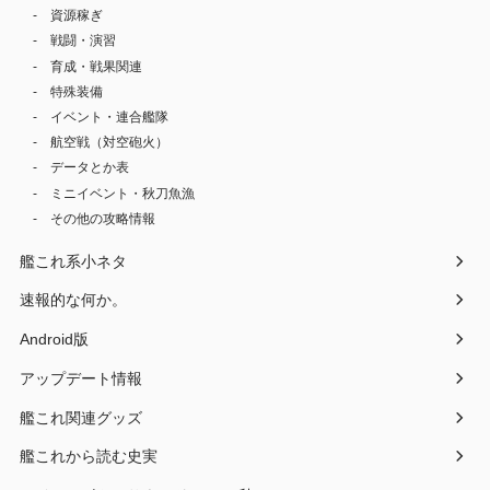
資源稼ぎ
戦闘・演習
育成・戦果関連
特殊装備
イベント・連合艦隊
航空戦（対空砲火）
データとか表
ミニイベント・秋刀魚漁
その他の攻略情報
艦これ系小ネタ
速報的な何か。
Android版
アップデート情報
艦これ関連グッズ
艦これから読む史実