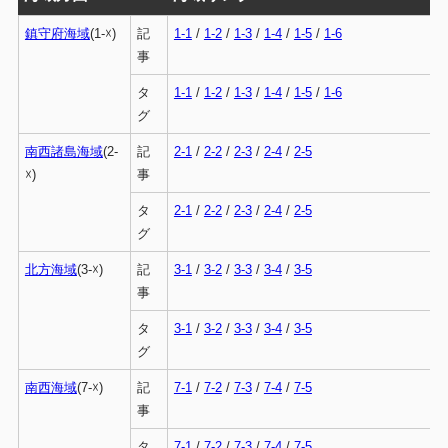
鎮守府海域
(1-☓)
記
1-1
/
1-2
/
1-3
/
1-4
/
1-5
/
1-6
事
タ
1-1
/
1-2
/
1-3
/
1-4
/
1-5
/
1-6
グ
南西諸島海域
(2-
記
2-1
/
2-2
/
2-3
/
2-4
/
2-5
☓)
事
タ
2-1
/
2-2
/
2-3
/
2-4
/
2-5
グ
北方海域
(3-☓)
記
3-1
/
3-2
/
3-3
/
3-4
/
3-5
事
タ
3-1
/
3-2
/
3-3
/
3-4
/
3-5
グ
南西海域
(7-☓)
記
7-1
/
7-2
/
7-3
/
7-4
/
7-5
事
タ
7-1
/
7-2
/
7-3
/
7-4
/
7-5