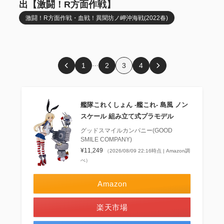
出【激闘！R方面作戦】
激闘！R方面作戦・血戦！異聞坊ノ岬沖海戦(2022春)
…
1
2
3
4
艦隊これくしょん ‐艦これ‐ 島風 ノン
スケール 組み立て式プラモデル
グッドスマイルカンパニー(GOOD
SMILE COMPANY)
¥11,249
（2026/08/09 22:16時点 | Amazon調
べ）
Amazon
楽天市場