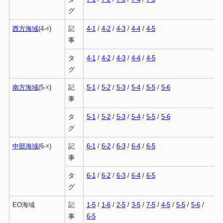
グ
西方海域
(4-☓)
記
4-1
/
4-2
/
4-3
/
4-4
/
4-5
事
タ
4-1
/
4-2
/
4-3
/
4-4
/
4-5
グ
南方海域
(5-☓)
記
5-1
/
5-2
/
5-3
/
5-4
/
5-5
/
5-6
事
タ
5-1
/
5-2
/
5-3
/
5-4
/
5-5
/
5-6
グ
中部海域
(6-☓)
記
6-1
/
6-2
/
6-3
/
6-4
/
6-5
事
タ
6-1
/
6-2
/
6-3
/
6-4
/
6-5
グ
EO海域
記
1-5
/
1-6
/
2-5
/
3-5
/
7-5
/
4-5
/
5-5
/
5-6
/
事
6-5