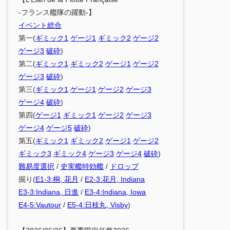
-フランス艦隊の躍動-】
イベント総合
第一(
ギミック1
ゲージ1
ギミック2
ゲージ2
ゲージ3
破砕
)
第二(
ギミック1
ギミック2
ゲージ1
ゲージ2
ゲージ3
破砕
)
第三(
ギミック1
ゲージ1
ゲージ2
ゲージ3
ゲージ4
破砕
)
第四(
ゲージ1
ギミック1
ゲージ2
ゲージ3
ゲージ4
ゲージ5
破砕
)
第五(
ギミック1
ギミック2
ゲージ1
ゲージ2
ギミック3
ギミック4
ゲージ3
ゲージ4
破砕
)
難易度選択
/
史実艦特効艦
/
ドロップ
掘り(
E1-3:桐, 花月
/
E2-3:花月, Indiana
E3-3:Indiana, 日進
/
E3-4:Indiana, Iowa
E4-5:Vautour
/
E5-4:日枝丸, Visby
)