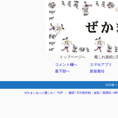
目次
1
マップ情報
ギミック
1.1
敵編成
1.2
トップページへ
艦これ接続に
コメント欄へ
スマホアプリ
第一海域
1.3
最下部へ
新規着任
2
編成例
3
まとめ
2026夏イ
ぜかましねっと艦これ！ TOP
激闘！R方面作戦・血戦！異聞坊ノ岬沖海