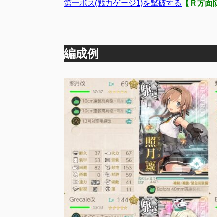
第一ボス(戦力ゲージ1)を撃破する
【Ｒ方面
編成例