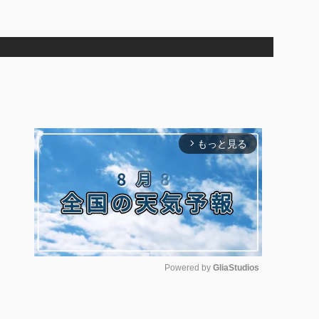
もっと見る
arrow_forward_ios
Powered by 
GliaStudios
M