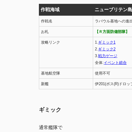
作戦海域
ニューブリテン
作戦名
ラバウル基地への進
お札
【Ｒ方面防備部隊】
攻略リンク
1.
ギミック1
2.
ギミック2
3.
戦力ゲージ
全体:
イベント総合
基地航空隊
使用不可
新艦
伊201(ボス(R)ドロッ
ギミック
通常艦隊で