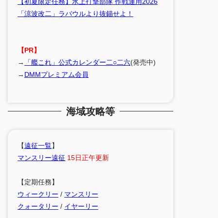
【初夏限定任務】水上打撃部隊 作戦運用2026
「涼波改二」ラバウルより抜錨せよ！
【PR】
→
「艦これ」公式カレンダー二○二六
(発売中)
→
DMMプレミアム会員
海域攻略等
【
遠征一覧
】
マンスリー遠征
15日正午更新
【定期任務】
ウィークリー
/
マンスリー
クォータリー
/
イヤーリー