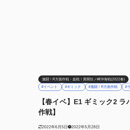
激闘！R方面作戦・血戦！異聞坊ノ岬沖海戦(2022春)
#イベント
#ギミック
#激闘！R方面作戦
#
【春イベ】E1 ギミック2 
作戦】
2022年6月5日
2022年5月28日