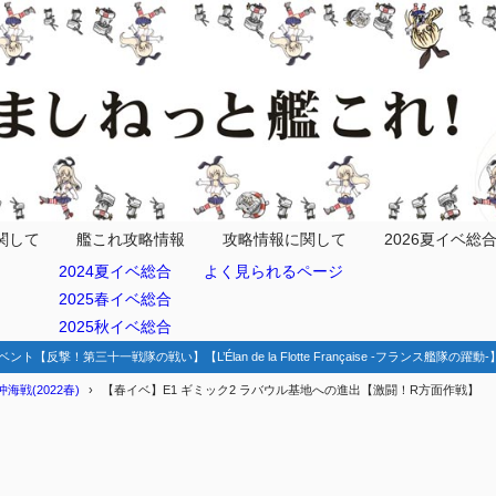
関して
艦これ攻略情報
攻略情報に関して
2026夏イベ総
2024夏イベ総合
よく見られるページ
開放手順
2025春イベ総合
2025秋イベ総合
ベント【反撃！第三十一戦隊の戦い】【L’Élan de la Flotte Française -フランス艦隊の躍
戦(2022春)
【春イベ】E1 ギミック2 ラバウル基地への進出【激闘！R方面作戦】