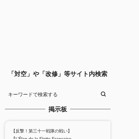
「対空」や「改修」等サイト内検索
掲示板
【反撃！第三十一戦隊の戦い】
【L’Élan de la Flotte Française