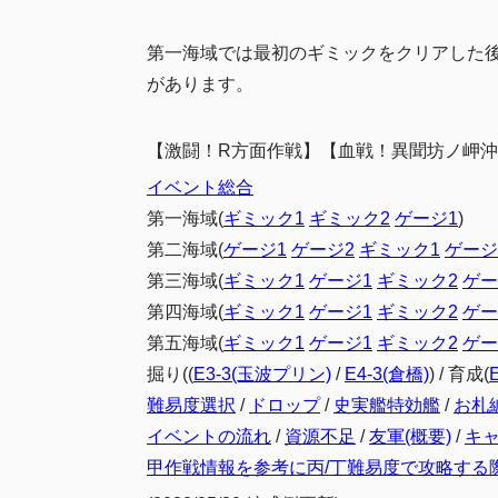
第一海域では最初のギミックをクリアした
があります。
【激闘！R方面作戦】【血戦！異聞坊ノ岬
イベント総合
第一海域(
ギミック1
ギミック2
ゲージ1
)
第二海域(
ゲージ1
ゲージ2
ギミック1
ゲージ
第三海域(
ギミック1
ゲージ1
ギミック2
ゲー
第四海域(
ギミック1
ゲージ1
ギミック2
ゲー
第五海域(
ギミック1
ゲージ1
ギミック2
ゲー
掘り((
E3-3(玉波プリン)
/
E4-3(倉橋)
) / 育成(
難易度選択
/
ドロップ
/
史実艦特効艦
/
お札
イベントの流れ
/
資源不足
/
友軍(概要)
/
キ
甲作戦情報を参考に丙/丁難易度で攻略する