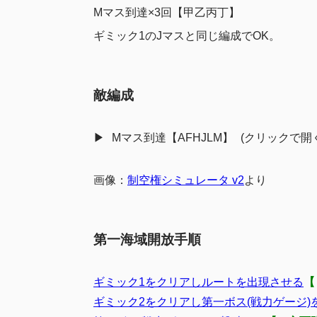
Mマス到達×3回【甲乙丙丁】
ギミック1のJマスと同じ編成でOK。
敵編成
Mマス到達【AFHJLM】
画像：
制空権シミュレータ v2
より
第一海域開放手順
ギミック1をクリアしルートを出現させる
【
ギミック2をクリアし第一ボス(戦力ゲージ)