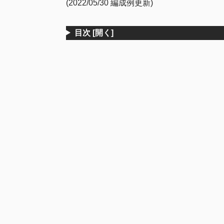
(2022/05/30 編成例更新)
目次
[開く]