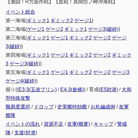
【激闘！R方面作戦】【血戦！異聞坊ノ岬沖海戦】
イベント総合
第一海域(
ギミック1
ギミック2
ゲージ1
)
第二海域(
ゲージ1
ゲージ2
ギミック1
ゲージ3
(
破砕
))
第三海域(
ギミック1
ゲージ1
ギミック2
ゲージ2
ゲージ
3
(
破砕
))
第四海域(
ギミック1
ゲージ1
ギミック2
ゲージ2
ギミック
3
ゲージ3
(
破砕
))
第五海域(
ギミック1
ゲージ1
ギミック2
ゲージ2
ゲージ3
ゲージ4
(
破砕
))
掘り((
E3-3(玉波プリン)
/
E4-3(倉橋)
) / 育成(
E5対潜
) /
大和
型特殊攻撃
難易度選択
/
ドロップ
/
史実艦特効艦
/
お札編成例
/
友軍
艦隊
イベントの流れ
/
資源不足
/
友軍(概要)
/
キャップ
/
警戒
陣
/
支援
(
対潜
)