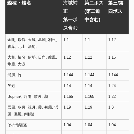
艦種・艦名
海域補
第二ボス
第三/第
正
(第二道
四ボス
第一ボ
中含む)
ス含む
金剛, 瑞鶴, 天城, 葛城, 利根,
1.1
1.1
1.12
青葉, 北上, 酒匂,
大和, 榛名, 伊勢, 日向, 龍鳳,
1.12
1.12
1.16
隼鷹, 大淀
浦風, 竹
1.144
1.144
1.144
矢矧
1.14
1.14
1.24
Верный, 時雨, 敷波, 潮
1.165
1.165
1.22
雪風, 冬月, 涼月, 霞, 初霜, 浜
1.19
1.19
1.3
風, 磯風, (朝霜)
その他駆逐
1.04
1.04
1.04