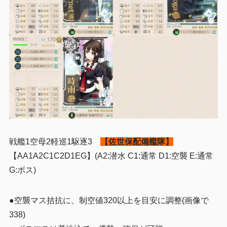
戦艦1空母2軽巡1駆逐3
【佐世保配備艦隊】
【AA1A2C1C2D1EG】(A2:潜水 C1:通常 D1:空襲 E:通常
G:ボス)
●空襲マス拮抗に、制空値320以上を目安に調整(画像で
338)