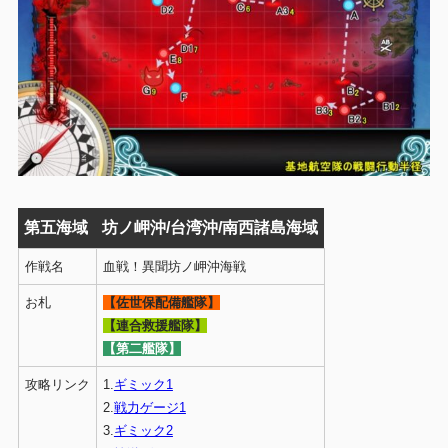
第五海域
坊ノ岬沖/台湾沖/南西諸島海域
作戦名
血戦！異聞坊ノ岬沖海戦
お札
【佐世保配備艦隊】
【連合救援艦隊】
【第二艦隊】
攻略リンク
1.
ギミック1
2.
戦力ゲージ1
3.
ギミック2