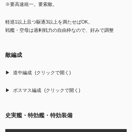
※要高速統一。要索敵。
軽巡1以上且つ駆逐3以上を満たせばOK。
戦艦・空母は過剰戦力の自由枠なので、好みで調整
敵編成
道中編成
ボスマス編成
史実艦・特効艦・特効装備