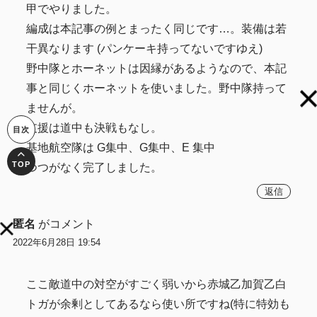
甲でやりました。
編成は本記事の例とまったく同じです…。装備は若
干異なります (パンケーキ持ってないですゆえ)
野中隊とホーネットは因縁があるようなので、本記
事と同じくホーネットを使いました。野中隊持って
ませんが。
支援は道中も決戦もなし。
基地航空隊は G集中、G集中、E 集中
つつがなく完了しました。
返信
匿名
がコメント
2022年6月28日 19:54
ここ敵道中の対空がすごく弱いから赤城乙加賀乙白
トガが余剰としてあるなら使い所ですね(特に特効も