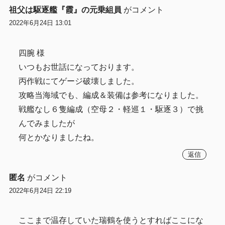
祖父は駆逐艦『霞』の元乗組員
がコメント
2022年6月24日 13:01
四腕 様
いつもお世話になっております。
丙作戦にてゲージ破壊しました。
攻略当海域でも、編成＆装備は参考になりました。
戦艦なし６隻編成（空母２・軽巡１・駆逐３）で挑
んでみましたが
何とかなりましたね。
返信
匿名
がコメント
2022年6月24日 22:19
ここまで温存していた瑞鶴を使うとすればここにな