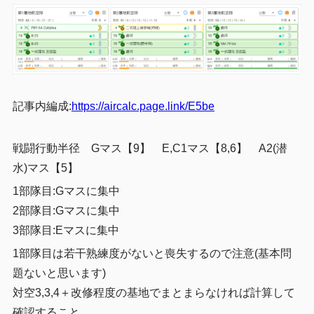
記事内編成:
https://aircalc.page.link/E5be
戦闘行動半径 Gマス【9】 E,C1マス【8,6】 A2(潜
水)マス【5】
1部隊目:Gマスに集中
2部隊目:Gマスに集中
3部隊目:Eマスに集中
1部隊目は若干熟練度がないと喪失するので注意(基本問
題ないと思います)
対空3,3,4＋改修程度の基地でまとまらなければ計算して
確認すること。