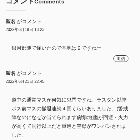
コメント
Comments
匿名
がコメント
2022年6月18日 13:23
銀河部隊で届いたので基地は９ですねー
返信
匿名
がコメント
2022年6月21日 22:45
道中の通常マスが何気に鬼門ですね。ラスダン以降
ボス前マスの撤退連続４回くらいありました。(警戒
陣なのになぜか当てられます)敵駆逐艦が回避・火力
が高くて同行以上だと重巡と空母がワンパンされま
した。