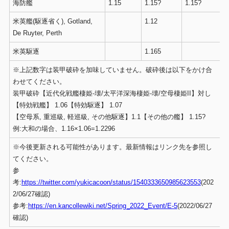
海防艦
1.15
1.15?
1.15?
米英艦(駆逐省く), Gotland,
1.12
De Ruyter, Perth
米英駆逐
1.165
※上記数字は装甲破砕を加味していません。破砕後は以下をかけ合
わせてください。
装甲破砕【近代化戦艦棲姫-壊/太平洋深海棲姫-壊/空母棲姫II】対し
【特効戦艦】 1.06【特効駆逐】 1.07
【空母系, 重巡級, 軽巡級, その他駆逐】1.1【その他の艦】 1.15?
例:大和の場合、1.16×1.06=1.2296
※今後更新される可能性があります。最新情報はリンク先を参照し
てください。
参
考:
https://twitter.com/yukicacoon/status/1540333650985623553
(202
2/06/27確認)
参考:
https://en.kancollewiki.net/Spring_2022_Event/E-5
(2022/06/27
確認)