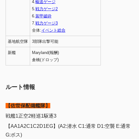
4.
輸送ゲージ
5.
戦力ゲージ2
6.
装甲破砕
7.
戦力ゲージ3
全体:
イベント総合
基地航空隊
3部隊出撃可能
新艦
Maryland(報酬)
倉橋(ドロップ)
ルート情報
【佐世保配備艦隊】
戦艦1正空2軽巡1駆逐3
【AA1A2C1C2D1EG】(A2:潜水 C1:通常 D1:空襲 E:通常
G:ボス)