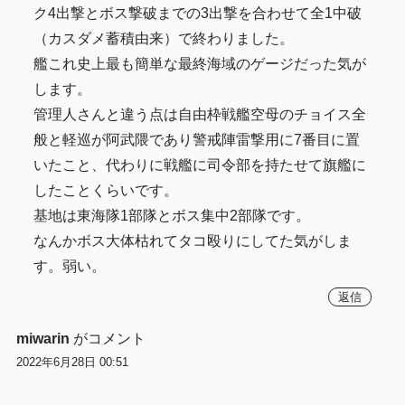
ク4出撃とボス撃破までの3出撃を合わせて全1中破
（カスダメ蓄積由来）で終わりました。
艦これ史上最も簡単な最終海域のゲージだった気が
します。
管理人さんと違う点は自由枠戦艦空母のチョイス全
般と軽巡が阿武隈であり警戒陣雷撃用に7番目に置
いたこと、代わりに戦艦に司令部を持たせて旗艦に
したことくらいです。
基地は東海隊1部隊とボス集中2部隊です。
なんかボス大体枯れてタコ殴りにしてた気がしま
す。弱い。
返信
miwarin
がコメント
2022年6月28日 00:51