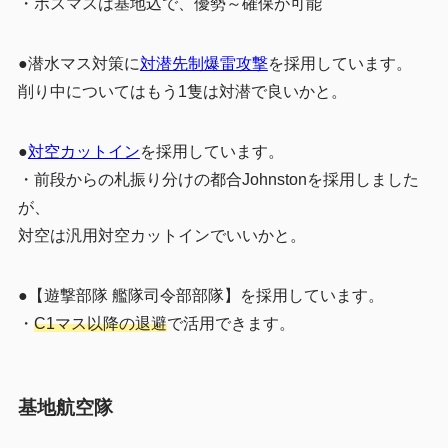
・ボスマスは基地込で、優勢～確保が可能
●潜水マス対策に
対潜先制爆雷攻撃
を採用しています。
削り中についてはもう1隻は対潜で良いかと。
●
対空カットイン
を採用しています。
・前段からの札振り分けの都合Johnstonを採用しました
が、
対空は汎用対空カットインでいいかと。
●【遊撃部隊 艦隊司令部部隊】を採用しています。
・
C1マス以降の退避
で活用できます。
基地航空隊