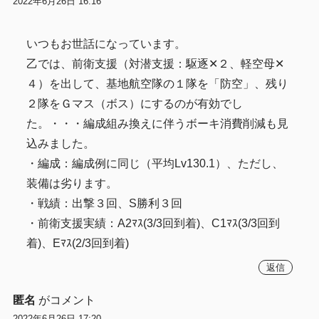
2022年6月26日 16:16
いつもお世話になっています。
乙では、前衛支援（対潜支援：駆逐✕２、軽空母✕
４）を出して、基地航空隊の１隊を「防空」、残り
２隊をＧマス（ボス）にするのが有効でし
た。・・・編成組み換えに伴うボーキ消費削減も見
込みました。
・編成：編成例に同じ（平均Lv130.1）、ただし、
装備は劣ります。
・戦績：出撃３回、S勝利３回
・前衛支援実績：A2ﾏｽ(3/3回到着)、C1ﾏｽ(3/3回到
着)、Eﾏｽ(2/3回到着)
返信
匿名
がコメント
2022年6月26日 17:20