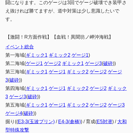
闘になります。このゲージは3回でゲージ破壊でき装甲さ
え抜ければ勝てますが、道中対策は少し意識したいで
す。
【激闘！R方面作戦】【血戦！異聞坊ノ岬沖海戦】
イベント総合
第一海域(
ギミック1
ギミック2
ゲージ1
)
第二海域(
ゲージ1
ゲージ2
ギミック1
ゲージ3
(
破砕
))
第三海域(
ギミック1
ゲージ1
ギミック2
ゲージ2
ゲージ
3
(
破砕
))
第四海域(
ギミック1
ゲージ1
ギミック2
ゲージ2
ギミック
3
ゲージ3
(
破砕
))
第五海域(
ギミック1
ゲージ1
ギミック2
ゲージ2
ゲージ3
ゲージ4
(
破砕
))
掘り((
E3-3(玉波プリン)
/
E4-3(倉橋)
) / 育成(
E5対潜
) /
大和
型特殊攻撃