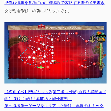
甲作戦情報を参考に丙/丁難易度で攻略する際のメモ書き
次は輸送作戦…の前にギミックです。
【梅雨イベ】E5ギミック2(第二ボス出現) 血戦！異聞坊ノ
岬沖海戦【血戦！異聞坊ノ岬沖海戦】
第五海域第一ゲージをクリアした後は、再度のギミック