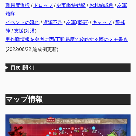
難易度選択
/
ドロップ
/
史実艦特効艦
/
お札編成例
/
友軍
艦隊
イベントの流れ
/
資源不足
/
友軍(概要)
/
キャップ
/
警戒
陣
/
支援
(
対潜
)
甲作戦情報を参考に丙/丁難易度で攻略する際のメモ書き
(2022/06/22 編成例更新)
目次
[開く]
マップ情報