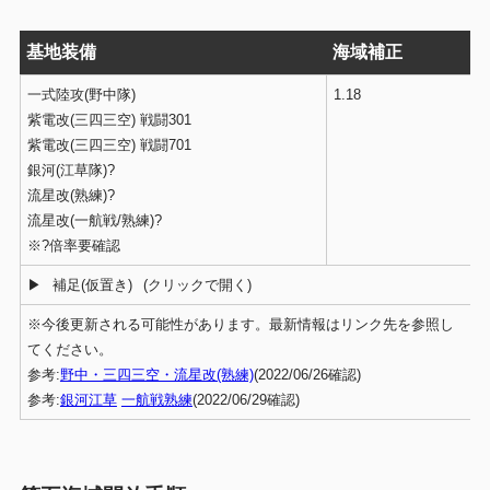
基地装備
海域補正
一式陸攻(野中隊)
1.18
紫電改(三四三空) 戦闘301
紫電改(三四三空) 戦闘701
銀河(江草隊)?
流星改(熟練)?
流星改(一航戦/熟練)?
※?倍率要確認
補足(仮置き)
※今後更新される可能性があります。最新情報はリンク先を参照し
てください。
参考:
野中・三四三空・流星改(熟練)
(2022/06/26確認)
参考:
銀河江草
一航戦熟練
(2022/06/29確認)