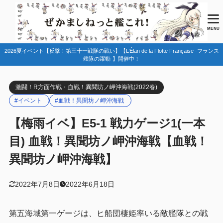
目次
MENU
2026夏イベント【反撃！第三十一戦隊の戦い】【L’Élan de la Flotte Française -フランス
1
マップ情報
艦隊の躍動-】開催中！
ルート情報
1.1
激闘！R方面作戦・血戦！異聞坊ノ岬沖海戦(2022春)
敵編成
1.2
#イベント
#血戦！異聞坊ノ岬沖海戦
史実艦・特効艦・特効装備
1.3
【梅雨イベ】E5-1 戦力ゲージ1(一本
第五海域開放手順
1.4
目) 血戦！異聞坊ノ岬沖海戦【血戦！
2
編成例
異聞坊ノ岬沖海戦】
基地航空隊
2.1
3
まとめ
2022年7月8日
2022年6月18日
第五海域第一ゲージは、ヒ船団棲姫率いる敵艦隊との戦