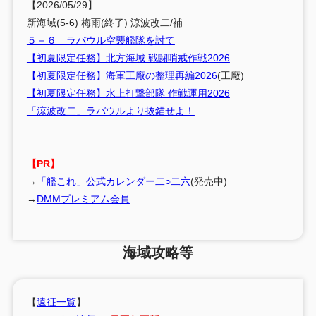
【2026/05/29】
新海域(5-6) 梅雨(終了) 涼波改二/補
５－６ ラバウル空襲艦隊を討て
【初夏限定任務】北方海域 戦闘哨戒作戦2026
【初夏限定任務】海軍工廠の整理再編2026
(工廠)
【初夏限定任務】水上打撃部隊 作戦運用2026
「涼波改二」ラバウルより抜錨せよ！
【PR】
→
「艦これ」公式カレンダー二○二六
(発売中)
→
DMMプレミアム会員
海域攻略等
【
遠征一覧
】