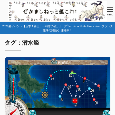
MENU
2026夏イベント【反撃！第三十一戦隊の戦い】【L’Élan de la Flotte Française -フランス
艦隊の躍動-】開催中！
タグ：潜水艦