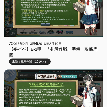
2016年2月13日
2016年2月10日
【冬イベ】E-1甲 「礼号作戦」準備 攻略周
回
出撃！礼号作戦（2016冬）