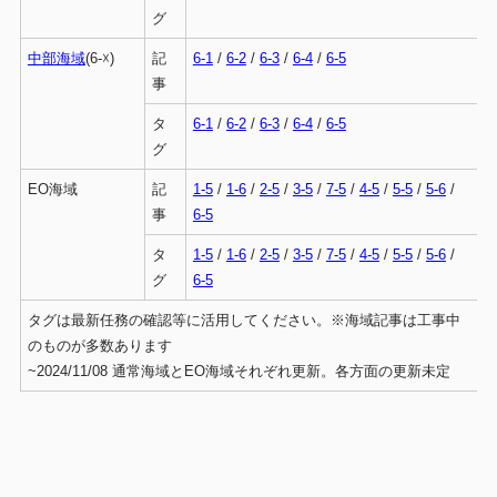
グ
中部海域
(6-☓)
記
6-1
/
6-2
/
6-3
/
6-4
/
6-5
事
タ
6-1
/
6-2
/
6-3
/
6-4
/
6-5
グ
EO海域
記
1-5
/
1-6
/
2-5
/
3-5
/
7-5
/
4-5
/
5-5
/
5-6
/
事
6-5
タ
1-5
/
1-6
/
2-5
/
3-5
/
7-5
/
4-5
/
5-5
/
5-6
/
グ
6-5
タグは最新任務の確認等に活用してください。※海域記事は工事中
のものが多数あります
~2024/11/08 通常海域とEO海域それぞれ更新。各方面の更新未定