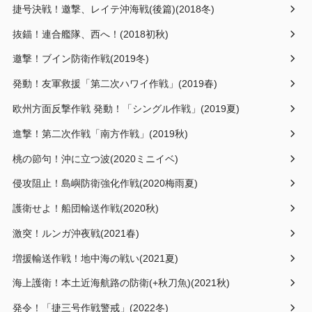
捷号決戦！邀撃、レイテ沖海戦(後篇)(2018冬)
抜錨！連合艦隊、西へ！(2018初秋)
邀撃！ブイン防衛作戦(2019冬)
発動！友軍救援「第二次ハワイ作戦」(2019春)
欧州方面反撃作戦 発動！「シングル作戦」(2019夏)
進撃！第二次作戦「南方作戦」(2019秋)
桃の節句！沖に立つ波(2020ミニイベ)
侵攻阻止！島嶼防衛強化作戦(2020梅雨夏)
護衛せよ！船団輸送作戦(2020秋)
激突！ルンガ沖夜戦(2021春)
増援輸送作戦！地中海の戦い(2021夏)
海上護衛！本土近海航路の防衛(+秋刀魚)(2021秋)
発令！「捷三号作戦警戒」(2022冬)