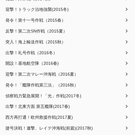
迎撃！トラック泊地強襲(2015冬)
発令！第十一号作戦（2015春）
反撃！第二次SN作戦（2015夏）
突入！海上輸送作戦（2015秋）
出撃！礼号作戦（2016冬）
開設！基地航空隊（2016春)
迎撃！第二次マレー沖海戦（2016夏）
発令！「艦隊作戦第三法」（2016秋）
偵察戦力緊急展開！「光」作戦(2017冬)
出撃！北東方面 第五艦隊(2017春)
西方再打通！欧州救援作戦(2017夏)
捷号決戦！邀撃、レイテ沖海戦(前篇)(2017秋)