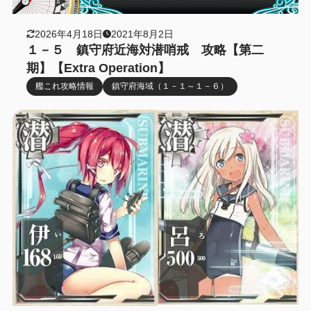
2026年4月18日
2021年8月2日
１－５ 鎮守府近海対潜哨戒 攻略【第二
期】【Extra Operation】
艦これ攻略情報
鎮守府海域（１－１～１－６）