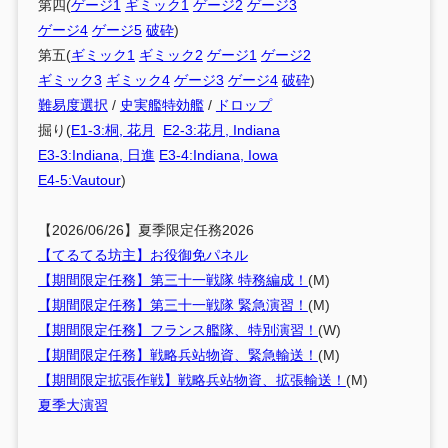
第四(
ゲージ1
ギミック1
ゲージ2
ゲージ3
ゲージ4
ゲージ5
破砕
)
第五(
ギミック1
ギミック2
ゲージ1
ゲージ2
ギミック3
ギミック4
ゲージ3
ゲージ4
破砕
)
難易度選択
/
史実艦特効艦
/
ドロップ
掘り(
E1-3:桐, 花月
E2-3:花月, Indiana
E3-3:Indiana, 日進
E3-4:Indiana, Iowa
E4-5:Vautour
)
【2026/06/26】夏季限定任務2026
【てるてる坊主】お役御免パネル
【期間限定任務】第三十一戦隊 特務編成！
(M)
【期間限定任務】第三十一戦隊 緊急演習！
(M)
【期間限定任務】フランス艦隊、特別演習！
(W)
【期間限定任務】戦略兵站物資、緊急輸送！
(M)
【期間限定拡張作戦】戦略兵站物資、拡張輸送！
(M)
夏季大演習