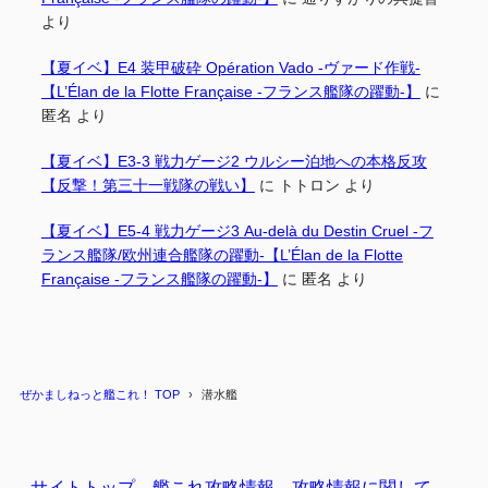
より
【夏イベ】E4 装甲破砕 Opération Vado -ヴァード作戦-
【L’Élan de la Flotte Française -フランス艦隊の躍動-】
に
匿名
より
【夏イベ】E3-3 戦力ゲージ2 ウルシー泊地への本格反攻
【反撃！第三十一戦隊の戦い】
に
トトロン
より
【夏イベ】E5-4 戦力ゲージ3 Au-delà du Destin Cruel -フ
ランス艦隊/欧州連合艦隊の躍動-【L’Élan de la Flotte
Française -フランス艦隊の躍動-】
に
匿名
より
ぜかましねっと艦これ！ TOP
潜水艦
サイトトップ
艦これ攻略情報
攻略情報に関して