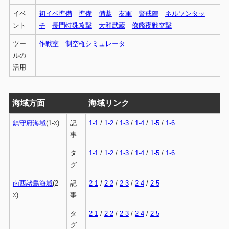
イベ
初イベ準備
準備
備蓄
友軍
警戒陣
ネルソンタッ
ント
チ
長門特殊攻撃
大和武蔵
僚艦夜戦突撃
ツー
作戦室
制空権シミュレータ
ルの
活用
海域方面
海域リンク
鎮守府海域
(1-☓)
記
1-1
/
1-2
/
1-3
/
1-4
/
1-5
/
1-6
事
タ
1-1
/
1-2
/
1-3
/
1-4
/
1-5
/
1-6
グ
南西諸島海域
(2-
記
2-1
/
2-2
/
2-3
/
2-4
/
2-5
☓)
事
タ
2-1
/
2-2
/
2-3
/
2-4
/
2-5
グ