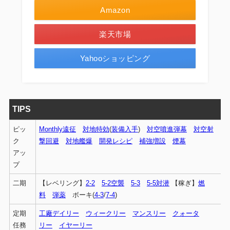
Amazon
楽天市場
Yahooショッピング
TIPS
ピッ
Monthly遠征
対地特効
(
装備入手
)
対空噴進弾幕
対空射
ク
撃回避
対地艦爆
開発レシピ
補強増設
煙幕
アッ
プ
二期
【レベリング】
2-2
5-2空襲
5-3
5-5対潜
【稼ぎ】
燃
料
弾薬
ボーキ(
4-3
/
7-4
)
定期
工廠デイリー
ウィークリー
マンスリー
クォータ
任務
リー
イヤーリー