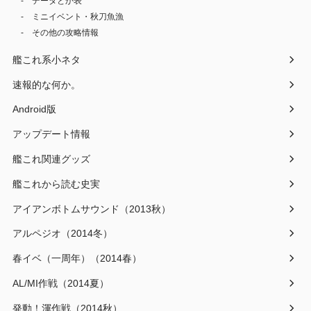
データとか表
ミニイベント・秋刀魚漁
その他の攻略情報
艦これ系小ネタ
速報的な何か。
Android版
アップデート情報
艦これ関連グッズ
艦これから読む史実
アイアンボトムサウンド（2013秋）
アルペジオ（2014冬）
春イベ（一周年）（2014春）
AL/MI作戦（2014夏）
発動！渾作戦（2014秋）