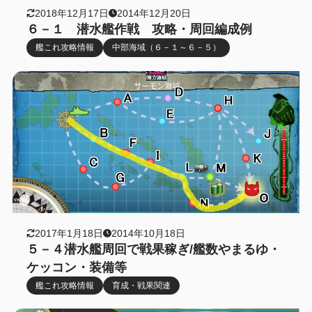
2018年12月17日
2014年12月20日
６－１ 潜水艦作戦 攻略・周回編成例
艦これ攻略情報
中部海域（６－１～６－５）
2017年1月18日
2014年10月18日
５－４潜水艦周回で戦果稼ぎ/艦数やまるゆ・
ケッコン・装備等
艦これ攻略情報
育成・戦果関連