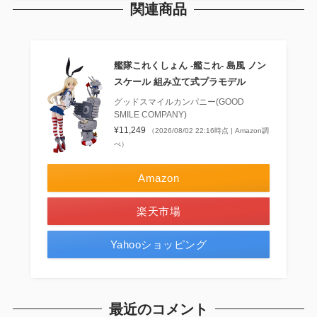
関連商品
艦隊これくしょん ‐艦これ‐ 島風 ノン
スケール 組み立て式プラモデル
グッドスマイルカンパニー(GOOD
SMILE COMPANY)
¥11,249
（2026/08/02 22:16時点 | Amazon調
べ）
Amazon
楽天市場
Yahooショッピング
最近のコメント