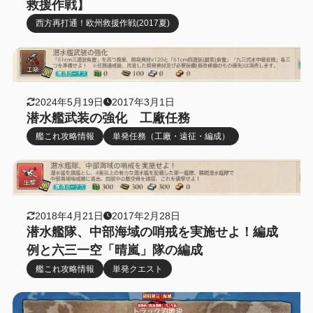
救援作戦】
西方再打通！欧州救援作戦(2017夏)
2024年5月19日
2017年3月1日
潜水艦武装の強化 工廠任務
艦これ攻略情報
単発任務（工廠・遠征・編成）
2018年4月21日
2017年2月28日
潜水艦隊、中部海域の哨戒を実施せよ！編成
例と六三一空「晴嵐」隊の編成
艦これ攻略情報
単発クエスト