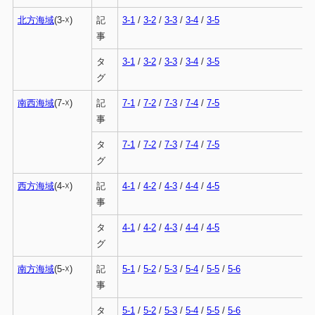
北方海域
(3-☓)
記
3-1
/
3-2
/
3-3
/
3-4
/
3-5
事
タ
3-1
/
3-2
/
3-3
/
3-4
/
3-5
グ
南西海域
(7-☓)
記
7-1
/
7-2
/
7-3
/
7-4
/
7-5
事
タ
7-1
/
7-2
/
7-3
/
7-4
/
7-5
グ
西方海域
(4-☓)
記
4-1
/
4-2
/
4-3
/
4-4
/
4-5
事
タ
4-1
/
4-2
/
4-3
/
4-4
/
4-5
グ
南方海域
(5-☓)
記
5-1
/
5-2
/
5-3
/
5-4
/
5-5
/
5-6
事
タ
5-1
/
5-2
/
5-3
/
5-4
/
5-5
/
5-6