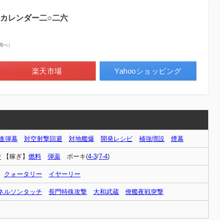
カレンダー二○二六
on調べ）
楽天市場
Yahooショッピング
進弾幕
対空射撃回避
対地艦爆
開発レシピ
補強増設
煙幕
潜
【稼ぎ】
燃料
弾薬
ボーキ(
4-3
/
7-4
)
クォータリー
イヤーリー
ネルソンタッチ
長門特殊攻撃
大和武蔵
僚艦夜戦突撃