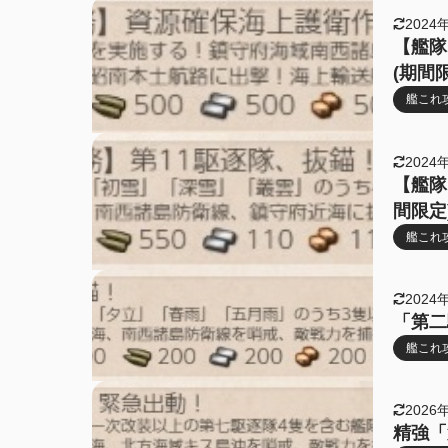
2024
【艦隊
(期間
艦これ
2024
【艦隊
間限定
艦これ
2024
「第二
艦これ
2026
精強「