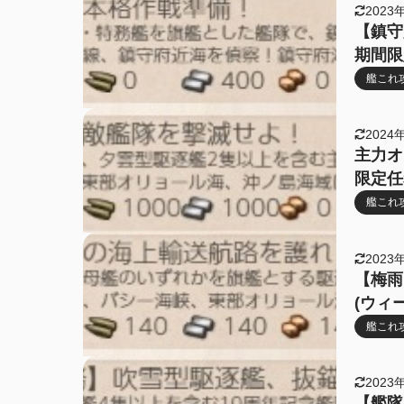
2023
【鎮守
期間限
艦これ
2024
主力オ
限定任
艦これ
2023
【梅雨
(ウィ
艦これ
2023
【艦隊