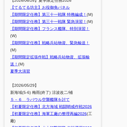
【2026/06/26】夏季限定任務2026
【てるてる坊主】お役御免パネル
【期間限定任務】第三十一戦隊 特務編成！
(M)
【期間限定任務】第三十一戦隊 緊急演習！
(M)
【期間限定任務】フランス艦隊、特別演習！
(W)
【期間限定任務】戦略兵站物資、緊急輸送！
(M)
【期間限定拡張作戦】戦略兵站物資、拡張輸
送！
(M)
夏季大演習
【2026/05/29】
新海域(5-6) 梅雨(終了) 涼波改二/補
５－６ ラバウル空襲艦隊を討て
【初夏限定任務】北方海域 戦闘哨戒作戦2026
【初夏限定任務】海軍工廠の整理再編2026
(工
廠)