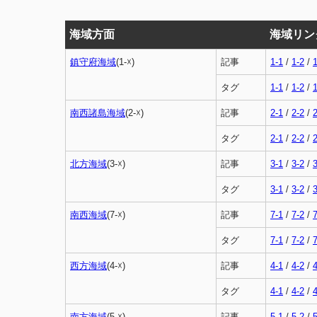
海域方面
海域リン
鎮守府海域
(1-☓)
記事
1-1
/
1-2
/
1
タグ
1-1
/
1-2
/
1
南西諸島海域
(2-☓)
記事
2-1
/
2-2
/
2
タグ
2-1
/
2-2
/
2
北方海域
(3-☓)
記事
3-1
/
3-2
/
3
タグ
3-1
/
3-2
/
3
南西海域
(7-☓)
記事
7-1
/
7-2
/
7
タグ
7-1
/
7-2
/
7
西方海域
(4-☓)
記事
4-1
/
4-2
/
4
タグ
4-1
/
4-2
/
4
南方海域
(5-☓)
記事
5-1
/
5-2
/
5