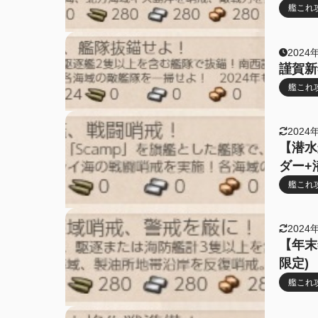
艦これ
2024
謹賀新
艦これ
2024
【潜水
ダー+
艦これ
2024
【年末
限定)
艦これ