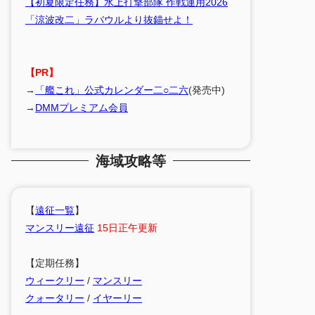
【初夏限定任務】水上打撃部隊 作戦運用2026
「涼波改二」ラバウルより抜錨せよ！
【PR】
→
「艦これ」公式カレンダー二○二六
(発売中)
→
DMMプレミアム会員
海域攻略等
【
遠征一覧
】
マンスリー遠征
15日正午更新
【定期任務】
ウィークリー
/
マンスリー
クォータリー
/
イヤーリー