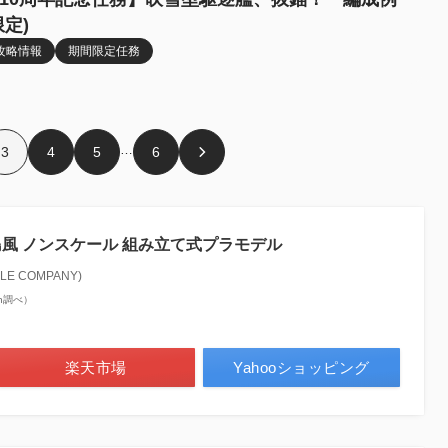
限定)
攻略情報
期間限定任務
…
3
4
5
6
 島風 ノンスケール 組み立て式プラモデル
E COMPANY)
zon調べ）
楽天市場
Yahooショッピング