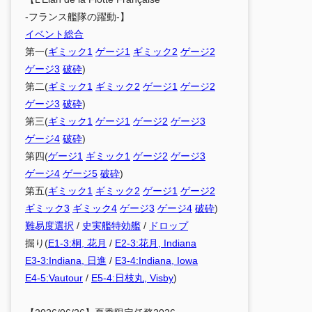
-フランス艦隊の躍動-】
イベント総合
第一(
ギミック1
ゲージ1
ギミック2
ゲージ2
ゲージ3
破砕
)
第二(
ギミック1
ギミック2
ゲージ1
ゲージ2
ゲージ3
破砕
)
第三(
ギミック1
ゲージ1
ゲージ2
ゲージ3
ゲージ4
破砕
)
第四(
ゲージ1
ギミック1
ゲージ2
ゲージ3
ゲージ4
ゲージ5
破砕
)
第五(
ギミック1
ギミック2
ゲージ1
ゲージ2
ギミック3
ギミック4
ゲージ3
ゲージ4
破砕
)
難易度選択
/
史実艦特効艦
/
ドロップ
掘り(
E1-3:桐, 花月
/
E2-3:花月, Indiana
E3-3:Indiana, 日進
/
E3-4:Indiana, Iowa
E4-5:Vautour
/
E5-4:日枝丸, Visby
)