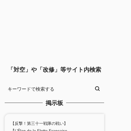
「対空」や「改修」等サイト内検索
掲示板
【反撃！第三十一戦隊の戦い】
【L’Élan de la Flotte Française