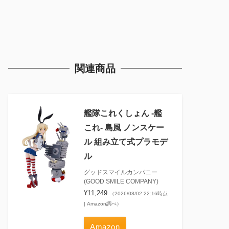
関連商品
艦隊これくしょん ‐艦
これ‐ 島風 ノンスケー
ル 組み立て式プラモデ
ル
グッドスマイルカンパニー
(GOOD SMILE COMPANY)
¥11,249
（2026/08/02 22:16時点
| Amazon調べ）
Amazon