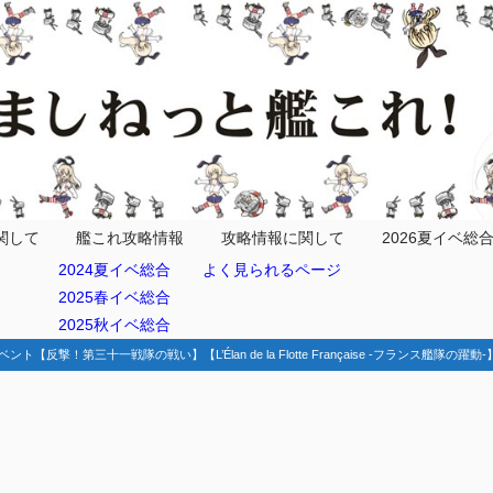
関して
艦これ攻略情報
攻略情報に関して
2026夏イベ総
2024夏イベ総合
よく見られるページ
2025春イベ総合
2025秋イベ総合
ベント【反撃！第三十一戦隊の戦い】【L’Élan de la Flotte Française -フランス艦隊の躍