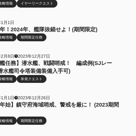
攻略情報
イヤーリークエスト
年1月1日
年！2024年、艦隊抜錨せよ！(期間限定)
攻略情報
期間限定任務
年2月8日
2023年12月27日
艦任務】潜水艦、戦闘哨戒！ 編成例(SJレー
潜水艦司令塔装備装備入手可)
攻略情報
単発クエスト
年1月1日
2023年12月26日
年始】鎮守府海域哨戒、警戒を厳に！ (2023期間
攻略情報
期間限定任務