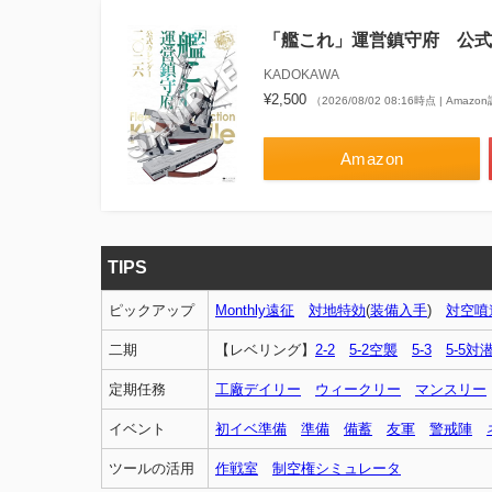
「艦これ」運営鎮守府 公式
KADOKAWA
¥2,500
（2026/08/02 08:16時点 | Amaz
Amazon
TIPS
ピックアップ
Monthly遠征
対地特効
(
装備入手
)
対空噴
二期
【レベリング】
2-2
5-2空襲
5-3
5-5対
定期任務
工廠デイリー
ウィークリー
マンスリー
イベント
初イベ準備
準備
備蓄
友軍
警戒陣
ツールの活用
作戦室
制空権シミュレータ