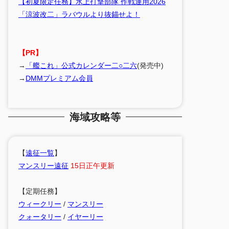
【初夏限定任務】水上打撃部隊 作戦運用2026
「涼波改二」ラバウルより抜錨せよ！
【PR】
→
「艦これ」公式カレンダー二○二六
(発売中)
→
DMMプレミアム会員
海域攻略等
【
遠征一覧
】
マンスリー遠征
15日正午更新
【定期任務】
ウィークリー
/
マンスリー
クォータリー
/
イヤーリー