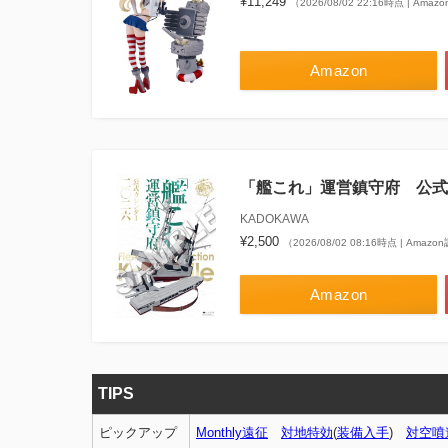
¥11,249
（2026/08/02 22:16時点 | Ama
Amazon
「艦これ」運営鎮守府 公式
KADOKAWA
¥2,500
（2026/08/02 08:16時点 | Amaz
Amazon
TIPS
ピックアップ
Monthly遠征
対地特効
(
装備入手
)
対空噴