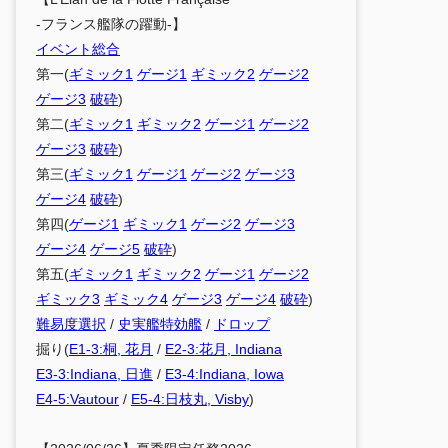
-フランス艦隊の躍動-】
イベント総合
第一(
ギミック1
ゲージ1
ギミック2
ゲージ2
ゲージ3
破砕
)
第二(
ギミック1
ギミック2
ゲージ1
ゲージ2
ゲージ3
破砕
)
第三(
ギミック1
ゲージ1
ゲージ2
ゲージ3
ゲージ4
破砕
)
第四(
ゲージ1
ギミック1
ゲージ2
ゲージ3
ゲージ4
ゲージ5
破砕
)
第五(
ギミック1
ギミック2
ゲージ1
ゲージ2
ギミック3
ギミック4
ゲージ3
ゲージ4
破砕
)
難易度選択
/
史実艦特効艦
/
ドロップ
掘り(
E1-3:桐, 花月
/
E2-3:花月, Indiana
E3-3:Indiana, 日進
/
E3-4:Indiana, Iowa
E4-5:Vautour
/
E5-4:日枝丸, Visby
)