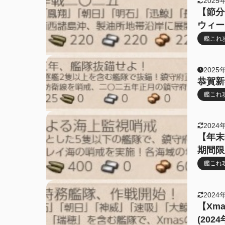
2025
【節分
ウィー
艦これ
2025
恭賀新
艦これ
2024
【年末
期間限
艦これ
2024
【Xm
(20