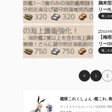
鵜来型
リー/5
艦これ
2024
【梅雨
リー/2
艦これ
1
2
艦隊これくしょん ‐艦これ‐
グッドスマイルカンパニー(GOOD SMIL