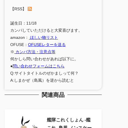
【RSS】
誕生日：11/18
カンパしていただけると大変喜びます。
amazon：
ほしい物リスト
OFUSE：
OFUSEレターを送る
※
カンパ方法・注意点等
何かしら問い合わせがあれば以下に。
●
問い合わせフォームはこちら
Q:サイトタイトルのぜかましって何？
A:しまかぜ（島風）を逆から読むと
関連商品
艦隊これくしょん ‐艦
これ‐ 島風 ノンスケー