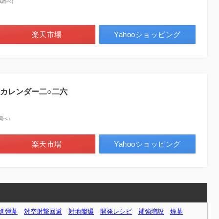
zon調べ）
楽天市場
Yahooショッピング
カレンダー二○二六
on調べ）
楽天市場
Yahooショッピング
進弾幕
対空射撃回避
対地艦爆
開発レシピ
補強増設
煙幕