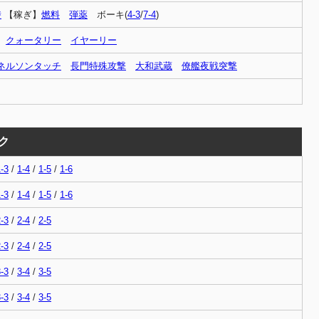
潜
【稼ぎ】
燃料
弾薬
ボーキ(
4-3
/
7-4
)
クォータリー
イヤーリー
ネルソンタッチ
長門特殊攻撃
大和武蔵
僚艦夜戦突撃
ク
-3
/
1-4
/
1-5
/
1-6
-3
/
1-4
/
1-5
/
1-6
-3
/
2-4
/
2-5
-3
/
2-4
/
2-5
-3
/
3-4
/
3-5
-3
/
3-4
/
3-5