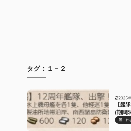
タグ：１－２
2025
【艦隊
(期間
艦これ