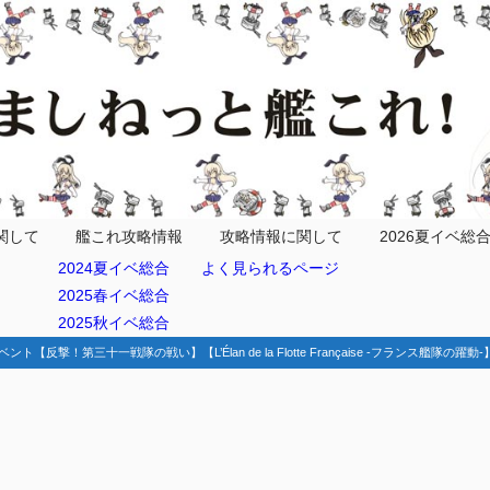
関して
艦これ攻略情報
攻略情報に関して
2026夏イベ総
2024夏イベ総合
よく見られるページ
2025春イベ総合
2025秋イベ総合
ベント【反撃！第三十一戦隊の戦い】【L’Élan de la Flotte Française -フランス艦隊の躍