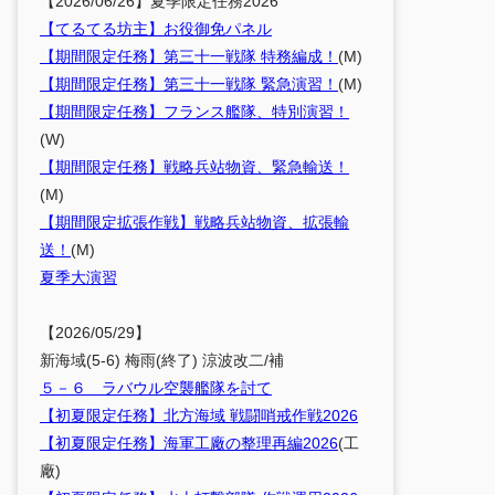
【2026/06/26】夏季限定任務2026
【てるてる坊主】お役御免パネル
【期間限定任務】第三十一戦隊 特務編成！
(M)
【期間限定任務】第三十一戦隊 緊急演習！
(M)
【期間限定任務】フランス艦隊、特別演習！
(W)
【期間限定任務】戦略兵站物資、緊急輸送！
(M)
【期間限定拡張作戦】戦略兵站物資、拡張輸
送！
(M)
夏季大演習
【2026/05/29】
新海域(5-6) 梅雨(終了) 涼波改二/補
５－６ ラバウル空襲艦隊を討て
【初夏限定任務】北方海域 戦闘哨戒作戦2026
【初夏限定任務】海軍工廠の整理再編2026
(工
廠)