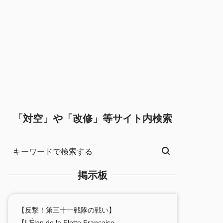
「対空」や「改修」等サイト内検索
掲示板
【反撃！第三十一戦隊の戦い】
【L’Élan de la Flotte Française