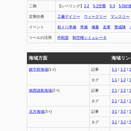
二期
【レベリング】
2-2
5-2空襲
5-3
5-5対
定期任務
工廠デイリー
ウィークリー
マンスリー
イベント
初イベ準備
準備
備蓄
友軍
警戒陣
ツールの活用
作戦室
制空権シミュレータ
海域方面
海域リン
鎮守府海域
(1-☓)
記事
1-1
/
1-2
/
1
タグ
1-1
/
1-2
/
1
南西諸島海域
(2-☓)
記事
2-1
/
2-2
/
2
タグ
2-1
/
2-2
/
2
北方海域
(3-☓)
記事
3-1
/
3-2
/
3
タグ
3-1
/
3-2
/
3