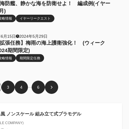
海防艦、静かな海を防衛せよ！ 編成例(イヤー
月)
攻略情報
イヤーリークエスト
年6月15日
2024年5月29日
拡張任務】梅雨の海上護衛強化！ (ウィーク
024期間限定)
攻略情報
期間限定任務
…
3
4
6
 島風 ノンスケール 組み立て式プラモデル
E COMPANY)