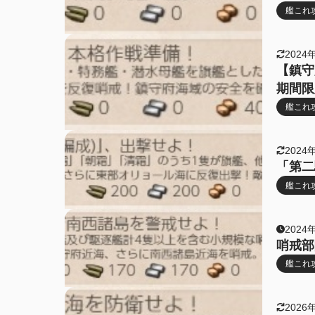
艦これ
2024
【鎮守
期間限
艦これ
2024
「第二
艦これ
2024
哨戒部
艦これ
2026