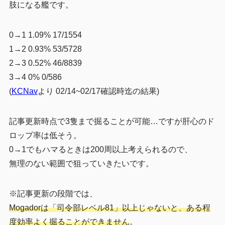
肢になる艦です。
0→1 1.09% 17/1554
1→2 0.93% 53/5728
2→3 0.52% 46/8839
3→4 0% 0/586
(
KCNav
より 02/14~02/17確認時迄の結果)
記事更新時点で3隻まで掘ることが可能…ですが肝心のド
ロップ率は低そう。
0→1でもハマるときは200周以上考えられるので、
無理のない範囲で狙っていきたいです。
※記事更新の段階では、
Mogadorは「司令部レベル81」以上じゃないと、ある程
度効率よく掘ることができません
。