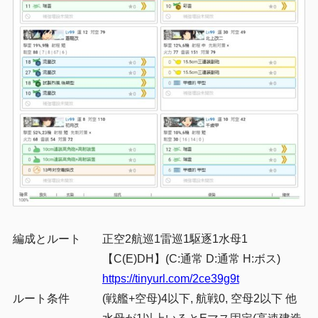
編成とルート
正空2航巡1雷巡1駆逐1水母1
【C(E)DH】(C:通常 D:通常 H:ボス)
https://tinyurl.com/2ce39g9t
ルート条件
(戦艦+空母)4以下, 航戦0, 空母2以下 他