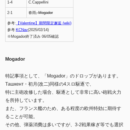
1-4
C.Cappellini
2-1
春雨
, Mogador
参考:
【Valentine】期間限定邂逅 (wiki)
参考:
KCNav
(2025/02/14)
※Mogador終了済み 06/05確認
Mogador
特記事項として、「Mogador」のドロップがあります。
Ташкент・初月(改二)同様の4スロ駆逐で、
特に主砲改修した場合、駆逐として非常に高い砲戦火力
を所持しています。
また、フランス艦のため、ある程度の欧州特効に期待す
ることが可能。
その他、弾薬消費は多いですが、3-2戦果稼ぎ等でも選択