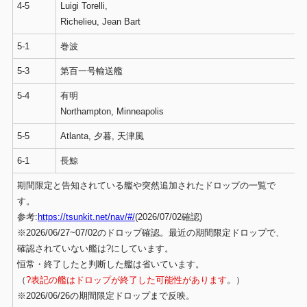
4-5
Luigi Torelli,
Richelieu, Jean Bart
5-1
巻波
5-3
第百一号輸送艦
5-4
有明
Northampton, Minneapolis
5-5
Atlanta, 夕暮, 天津風
6-1
長鯨
期間限定と告知されている艦や突然追加されたドロップの一覧で
す。
参考:
https://tsunkit.net/nav/#/
(2026/07/02確認)
※2026/06/27~07/02のドロップ確認。最近の期間限定ドロップで、
確認されていない艦は?にしています。
恒常・終了したと判断した艦は省いています。
（
?表記の艦はドロップが終了した可能性があります
。）
※2026/06/26の期間限定ドロップまで反映。