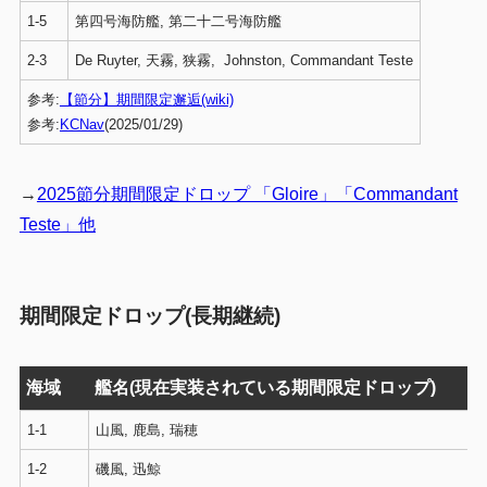
1-5
第四号海防艦, 第二十二号海防艦
2-3
De Ruyter, 天霧, 狭霧, Johnston, Commandant Teste
参考:
【節分】期間限定邂逅(wiki)
参考:
KCNav
(2025/01/29)
→
2025節分期間限定ドロップ 「Gloire」「Commandant
Teste」他
期間限定ドロップ(長期継続)
海域
艦名(現在実装されている期間限定ドロップ)
1-1
山風, 鹿島, 瑞穂
1-2
磯風, 迅鯨