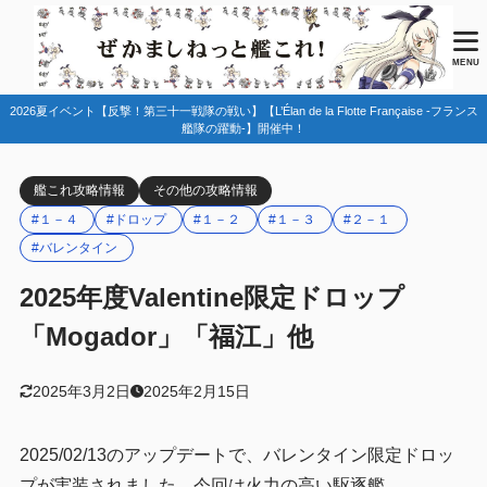
目次
MENU
2026夏イベント【反撃！第三十一戦隊の戦い】【L’Élan de la Flotte Française -フランス
1
ドロップ情報
艦隊の躍動-】開催中！
バレンタイン限定ドロップ
1.1
艦これ攻略情報
その他の攻略情報
Mogador
1.1.1
#１－４
#ドロップ
#１－２
#１－３
#２－１
節分期間限定ドロップ
1.2
#バレンタイン
期間限定ドロップ(長期継続)
1.3
2025年度Valentine限定ドロップ
2
編成例
「Mogador」「福江」他
１－２「大井」「神威」「択捉」「松輪」他
2.1
2025年3月2日
2025年2月15日
１－３「福江」「第四号海防艦」「第三〇号海防艦」
2.2
「朝日」「長鯨」他
2025/02/13のアップデートで、バレンタイン限定ドロッ
１－４「Gloire」「佐渡」「朝霜」「伊47」
2.3
「C.Cappellini」「山汐丸」他
プが実装されました。今回は火力の高い駆逐艦