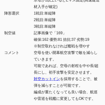
水母が1以上いるとEマス固定(高速建造
材入手が確定)
陣形選択
1戦目:単縦陣
2戦目:単縦陣
3戦目:単縦陣
制空値
記事画像で「169」
確保:162 優勢:81 拮抗:37 劣勢:19
※制空取れなければ艦戦を増やす
コメント
空母を使い開幕航空攻撃で敵を減らし
ていきます。
可能であれば、空母の射程を中や長/超
長にし、初手攻撃を安定させます。
対空カットイン
を採用することで、被
弾を減らすことが可能です。
編成が重たくなっても良い場合、航巡
や雷巡を戦艦に変更してもOKです。