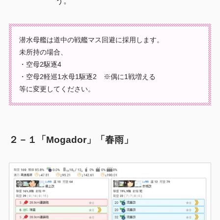
う。
潜水母艦は道中の戦艦マス回避に採用します。
未所持の場合、
・空母2駆逐4
・空母2軽巡1水母1駆逐2 ※偶に1戦増える
等に変更してください。
２－１「Mogador」「春雨」