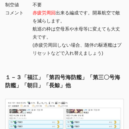
制空値
不要
コメント
赤疲労周回
出来る編成です。開幕航空で敵
を減らします。
航巡の枠は空母系や水母等に変えても大丈
夫です。
(赤疲労周回しない場合、随伴の駆逐艦はプ
リセットなどで入れ替えましょう)
１－３「福江」「第四号海防艦」「第三〇号海
防艦」「朝日」「長鯨」他