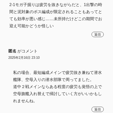
2-1モガ子掘りは疲労を抜きながらだと、1出撃の時
間と泥対象のボス編成が限定されることもあってと
ても効率が悪い感じ……未所持だけどこの期間でお
迎え可能かどうか怪しい
返信
匿名
がコメント
2025年2月16日 23:10
私の場合、最短編成メインで疲労抜き兼ねて潜水
艦隊、空母入りの潜水部隊で周ってました。
道中２戦メインならある程度の疲労も覚悟の上で
空母旗艦入れ替えで掃討していく方がいいかもし
れませんね。
返信