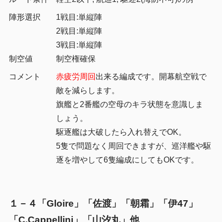
陣形選択
1戦目:単縦陣
2戦目:単縦陣
3戦目:単縦陣
制空値
制空権確保
コメント
赤疲労周回
出来る編成です。開幕航空戦で
敵を減らします。
旗艦と2番艦の空母のキラ状態を意識しま
しょう。
駆逐艦は大破したら入れ替えでOK。
5隻で問題なく周回できますが、巡洋艦や駆
逐を増やして6隻編成にしてもOKです。
１－４「Gloire」「佐渡」「朝霜」「伊47」
「C.Cappellini」「山汐丸」他