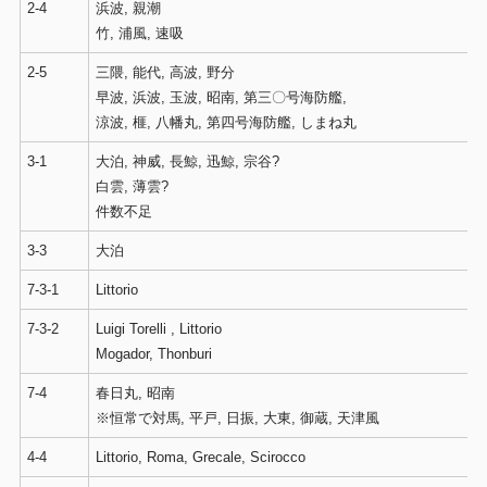
2-4
浜波, 親潮
竹, 浦風, 速吸
2-5
三隈, 能代, 高波, 野分
早波, 浜波, 玉波, 昭南, 第三〇号海防艦,
涼波, 榧, 八幡丸, 第四号海防艦, しまね丸
3-1
大泊, 神威, 長鯨, 迅鯨, 宗谷?
白雲, 薄雲?
件数不足
3-3
大泊
7-3-1
Littorio
7-3-2
Luigi Torelli , Littorio
Mogador, Thonburi
7-4
春日丸, 昭南
※恒常で対馬, 平戸, 日振, 大東, 御蔵, 天津風
4-4
Littorio, Roma, Grecale, Scirocco