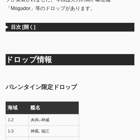
「Mogador」等のドロップがあります。
２－１「Mogador」「春雨」
2.4
3
まとめ
目次
[開く]
ドロップ情報
バレンタイン限定ドロップ
海域
艦名
1-2
大井,
神威
1-3
神風, 福江