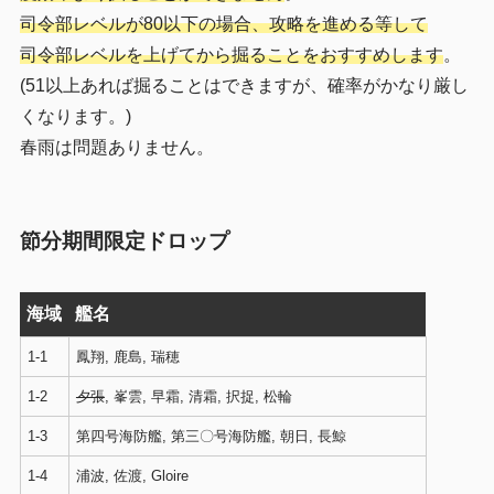
司令部レベルが80以下の場合、攻略を進める等して
司令部レベルを上げてから掘ることをおすすめします
。
(51以上あれば掘ることはできますが、確率がかなり厳し
くなります。)
春雨は問題ありません。
節分期間限定ドロップ
海域
艦名
1-1
鳳翔, 鹿島, 瑞穂
1-2
夕張
, 峯雲, 早霜, 清霜, 択捉, 松輪
1-3
第四号海防艦, 第三〇号海防艦, 朝日, 長鯨
1-4
浦波, 佐渡, Gloire