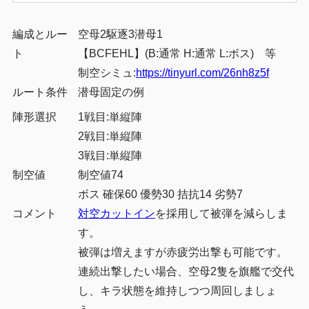
編成とルー
空母2駆逐3潜母1
ト
【BCFEHL】(B:通常 H:通常 L:ボス) 等
制空シミュ:
https://tinyurl.com/26nh8z5f
ルート条件
潜母固定の例
陣形選択
1戦目:単縦陣
2戦目:単縦陣
3戦目:単縦陣
制空値
制空値74
ボス 確保60 優勢30 拮抗14 劣勢7
コメント
対空カットイン
を採用して被弾を減らしま
す。
被弾は増えますが赤疲労出撃も可能です。
連続出撃したい場合、空母2隻を旗艦で交代
し、キラ状態を維持しつつ周回しましょ