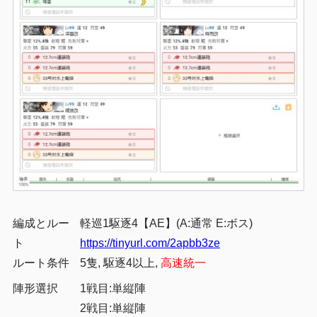
編成とルー
軽巡1駆逐4
【AE】(A:通常 E:ボス)
ト
https://tinyurl.com/2apbb3ze
ルート条件
5隻, 駆逐4以上,
高速統一
陣形選択
1戦目:単縦陣
2戦目:単縦陣