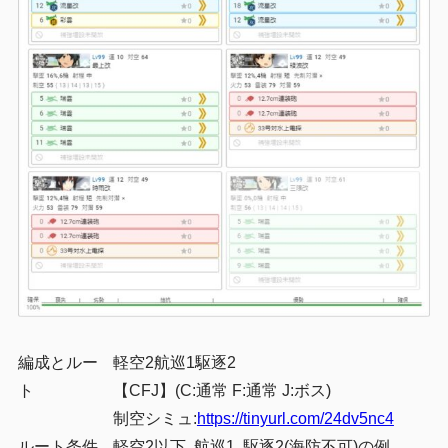
編成とルー
軽空2航巡1駆逐2
ト
【CFJ】(C:通常 F:通常 J:ボス)
制空シミュ:
https://tinyurl.com/24dv5nc4
ルート条件
軽空2以下, 航巡1, 駆逐2(海防不可)の例