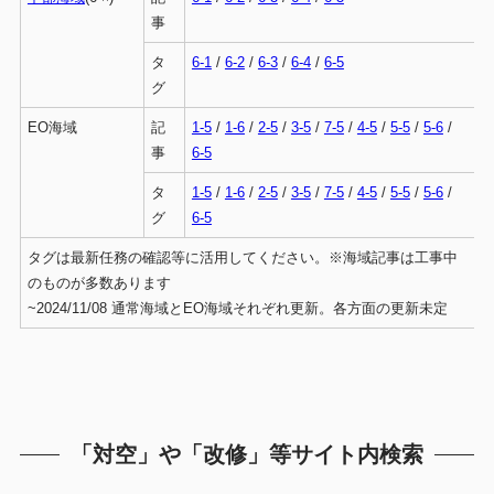
事
タ
6-1
/
6-2
/
6-3
/
6-4
/
6-5
グ
EO海域
記
1-5
/
1-6
/
2-5
/
3-5
/
7-5
/
4-5
/
5-5
/
5-6
/
事
6-5
タ
1-5
/
1-6
/
2-5
/
3-5
/
7-5
/
4-5
/
5-5
/
5-6
/
グ
6-5
タグは最新任務の確認等に活用してください。※海域記事は工事中
のものが多数あります
~2024/11/08 通常海域とEO海域それぞれ更新。各方面の更新未定
「対空」や「改修」等サイト内検索