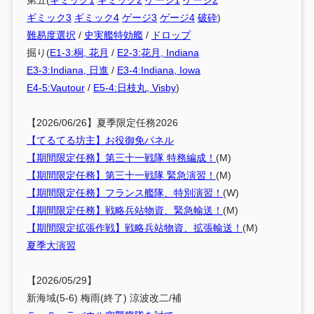
第五(
ギミック1
ギミック2
ゲージ1
ゲージ2
ギミック3
ギミック4
ゲージ3
ゲージ4
破砕
)
難易度選択
/
史実艦特効艦
/
ドロップ
掘り(
E1-3:桐, 花月
/
E2-3:花月, Indiana
E3-3:Indiana, 日進
/
E3-4:Indiana, Iowa
E4-5:Vautour
/
E5-4:日枝丸, Visby
)
【2026/06/26】夏季限定任務2026
【てるてる坊主】お役御免パネル
【期間限定任務】第三十一戦隊 特務編成！
(M)
【期間限定任務】第三十一戦隊 緊急演習！
(M)
【期間限定任務】フランス艦隊、特別演習！
(W)
【期間限定任務】戦略兵站物資、緊急輸送！
(M)
【期間限定拡張作戦】戦略兵站物資、拡張輸送！
(M)
夏季大演習
【2026/05/29】
新海域(5-6) 梅雨(終了) 涼波改二/補