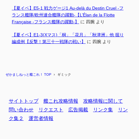
【夏イベ】E5-1 戦力ゲージ1 Au-delà du Destin Cruel -フ
ランス艦隊/欧州連合艦隊の躍動-【L’Élan de la Flotte
Française -フランス艦隊の躍動-】
に
四腕
より
【夏イベ】E1-3(Xマス)「桐」「花月」「秋津洲」他 掘り
編成例【反撃！第三十一戦隊の戦い】
に
四腕
より
ぜかましねっと艦これ！ TOP
ギミック
サイトトップ
艦これ攻略情報
攻略情報に関して
問い合わせ
リクエスト
広告掲載
リンク集
リン
ク集２
運営者情報