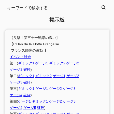
掲示板
【反撃！第三十一戦隊の戦い】
【L’Élan de la Flotte Française
-フランス艦隊の躍動-】
イベント総合
第一(
ギミック1
ゲージ1
ギミック2
ゲージ2
ゲージ3
破砕
)
第二(
ギミック1
ギミック2
ゲージ1
ゲージ2
ゲージ3
破砕
)
第三(
ギミック1
ゲージ1
ゲージ2
ゲージ3
ゲージ4
破砕
)
第四(
ゲージ1
ギミック1
ゲージ2
ゲージ3
ゲージ4
ゲージ5
破砕
)