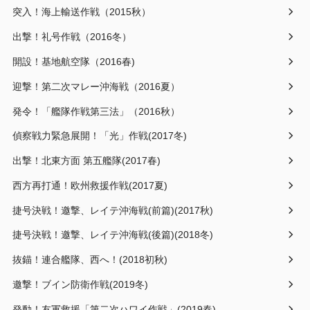
突入！海上輸送作戦（2015秋）
出撃！礼号作戦（2016冬）
開設！基地航空隊（2016春)
迎撃！第二次マレー沖海戦（2016夏）
発令！「艦隊作戦第三法」（2016秋）
偵察戦力緊急展開！「光」作戦(2017冬)
出撃！北東方面 第五艦隊(2017春)
西方再打通！欧州救援作戦(2017夏)
捷号決戦！邀撃、レイテ沖海戦(前篇)(2017秋)
捷号決戦！邀撃、レイテ沖海戦(後篇)(2018冬)
抜錨！連合艦隊、西へ！(2018初秋)
邀撃！ブイン防衛作戦(2019冬)
発動！友軍救援「第二次ハワイ作戦」(2019春)