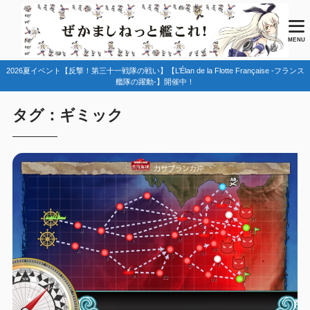
MENU
2026夏イベント【反撃！第三十一戦隊の戦い】【L’Élan de la Flotte Française -フランス
艦隊の躍動-】開催中！
タグ：ギミック