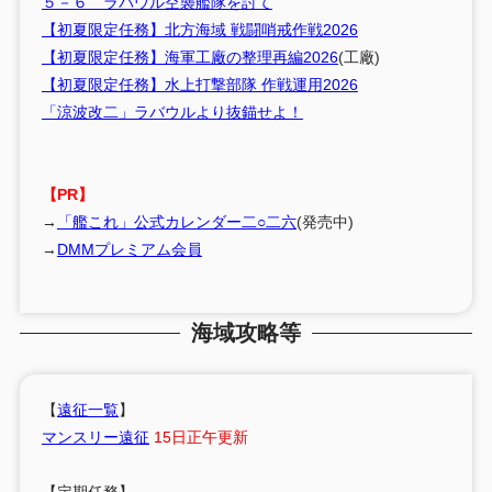
５－６ ラバウル空襲艦隊を討て
【初夏限定任務】北方海域 戦闘哨戒作戦2026
【初夏限定任務】海軍工廠の整理再編2026
(工廠)
【初夏限定任務】水上打撃部隊 作戦運用2026
「涼波改二」ラバウルより抜錨せよ！
【PR】
→
「艦これ」公式カレンダー二○二六
(発売中)
→
DMMプレミアム会員
海域攻略等
【
遠征一覧
】
マンスリー遠征
15日正午更新