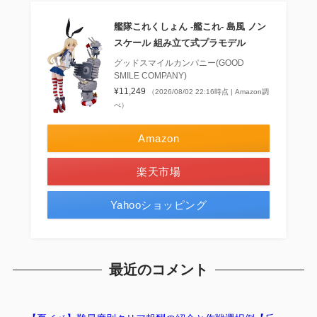
艦隊これくしょん ‐艦これ‐ 島風 ノン
スケール 組み立て式プラモデル
グッドスマイルカンパニー(GOOD
SMILE COMPANY)
¥11,249
（2026/08/02 22:16時点 | Amazon調
べ）
Amazon
楽天市場
Yahooショッピング
最近のコメント