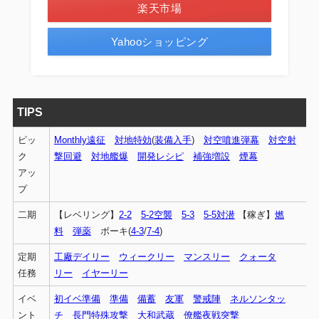
楽天市場
Yahooショッピング
TIPS
ピッ
Monthly遠征
対地特効
(
装備入手
)
対空噴進弾幕
対空射
ク
撃回避
対地艦爆
開発レシピ
補強増設
煙幕
アッ
プ
二期
【レベリング】
2-2
5-2空襲
5-3
5-5対潜
【稼ぎ】
燃
料
弾薬
ボーキ(
4-3
/
7-4
)
定期
工廠デイリー
ウィークリー
マンスリー
クォータ
任務
リー
イヤーリー
イベ
初イベ準備
準備
備蓄
友軍
警戒陣
ネルソンタッ
ント
チ
長門特殊攻撃
大和武蔵
僚艦夜戦突撃