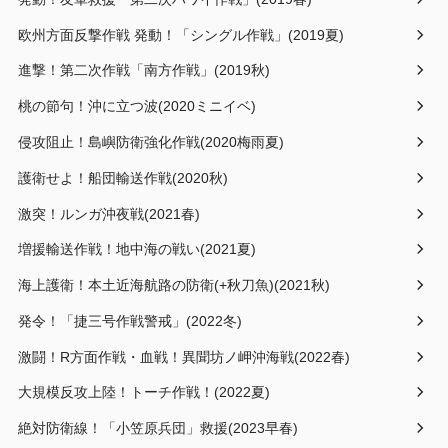
欧州方面反撃作戦 発動！「シングル作戦」(2019夏)
進撃！第二次作戦「南方作戦」(2019秋)
桃の節句！沖に立つ波(2020ミニイベ)
侵攻阻止！島嶼防衛強化作戦(2020梅雨夏)
護衛せよ！船団輸送作戦(2020秋)
激突！ルンガ沖夜戦(2021春)
増援輸送作戦！地中海の戦い(2021夏)
海上護衛！本土近海航路の防衛(+秋刀魚)(2021秋)
発令！「捷三号作戦警戒」(2022冬)
激闘！R方面作戦・血戦！異聞坊ノ岬沖海戦(2022春)
大規模反攻上陸！トーチ作戦！(2022夏)
絶対防衛線！「小笠原兵団」救援(2023早春)