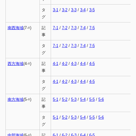
タ
3-1
/
3-2
/
3-3
/
3-4
/
3-5
グ
南西海域
(7-☓)
記
7-1
/
7-2
/
7-3
/
7-4
/
7-5
事
タ
7-1
/
7-2
/
7-3
/
7-4
/
7-5
グ
西方海域
(4-☓)
記
4-1
/
4-2
/
4-3
/
4-4
/
4-5
事
タ
4-1
/
4-2
/
4-3
/
4-4
/
4-5
グ
南方海域
(5-☓)
記
5-1
/
5-2
/
5-3
/
5-4
/
5-5
/
5-6
事
タ
5-1
/
5-2
/
5-3
/
5-4
/
5-5
/
5-6
グ
中部海域
(6-☓)
記
6-1
/
6-2
/
6-3
/
6-4
/
6-5