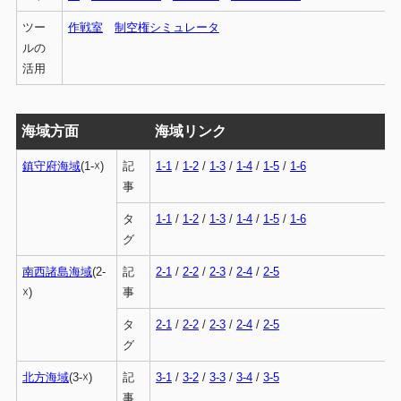
ツー
作戦室
制空権シミュレータ
ルの
活用
海域方面
海域リンク
鎮守府海域
(1-☓)
記
1-1
/
1-2
/
1-3
/
1-4
/
1-5
/
1-6
事
タ
1-1
/
1-2
/
1-3
/
1-4
/
1-5
/
1-6
グ
南西諸島海域
(2-
記
2-1
/
2-2
/
2-3
/
2-4
/
2-5
☓)
事
タ
2-1
/
2-2
/
2-3
/
2-4
/
2-5
グ
北方海域
(3-☓)
記
3-1
/
3-2
/
3-3
/
3-4
/
3-5
事