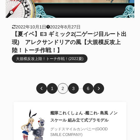
2022年10月1日
2022年8月27日
【夏イベ】E3 ギミック2(二ゲージ目ルート出
現) アレクサンドリアの風【大規模反攻上
陸！トーチ作戦！】
大規模反攻上陸！トーチ作戦！(2022夏)
…
1
2
3
6
艦隊これくしょん ‐艦これ‐ 島風 ノン
スケール 組み立て式プラモデル
グッドスマイルカンパニー(GOOD
SMILE COMPANY)