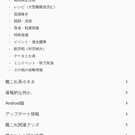
期間限定任務
レシピ（大型艦建造含む）
資源稼ぎ
戦闘・演習
育成・戦果関連
特殊装備
イベント・連合艦隊
航空戦（対空砲火）
データとか表
ミニイベント・秋刀魚漁
その他の攻略情報
艦これ系小ネタ
速報的な何か。
Android版
アップデート情報
艦これ関連グッズ