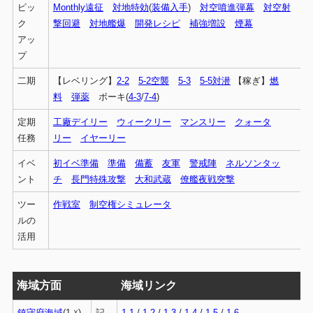
ピッ
Monthly遠征
対地特効
(
装備入手
)
対空噴進弾幕
対空射
ク
撃回避
対地艦爆
開発レシピ
補強増設
煙幕
アッ
プ
二期
【レベリング】
2-2
5-2空襲
5-3
5-5対潜
【稼ぎ】
燃
料
弾薬
ボーキ(
4-3
/
7-4
)
定期
工廠デイリー
ウィークリー
マンスリー
クォータ
任務
リー
イヤーリー
イベ
初イベ準備
準備
備蓄
友軍
警戒陣
ネルソンタッ
ント
チ
長門特殊攻撃
大和武蔵
僚艦夜戦突撃
ツー
作戦室
制空権シミュレータ
ルの
活用
海域方面
海域リンク
鎮守府海域
(1-☓)
記
1-1
/
1-2
/
1-3
/
1-4
/
1-5
/
1-6