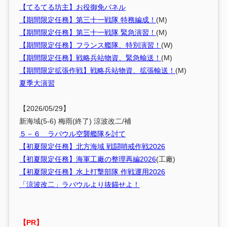
【てるてる坊主】お役御免パネル
【期間限定任務】第三十一戦隊 特務編成！
(M)
【期間限定任務】第三十一戦隊 緊急演習！
(M)
【期間限定任務】フランス艦隊、特別演習！
(W)
【期間限定任務】戦略兵站物資、緊急輸送！
(M)
【期間限定拡張作戦】戦略兵站物資、拡張輸送！
(M)
夏季大演習
【2026/05/29】
新海域(5-6) 梅雨(終了) 涼波改二/補
５－６ ラバウル空襲艦隊を討て
【初夏限定任務】北方海域 戦闘哨戒作戦2026
【初夏限定任務】海軍工廠の整理再編2026
(工廠)
【初夏限定任務】水上打撃部隊 作戦運用2026
「涼波改二」ラバウルより抜錨せよ！
【PR】