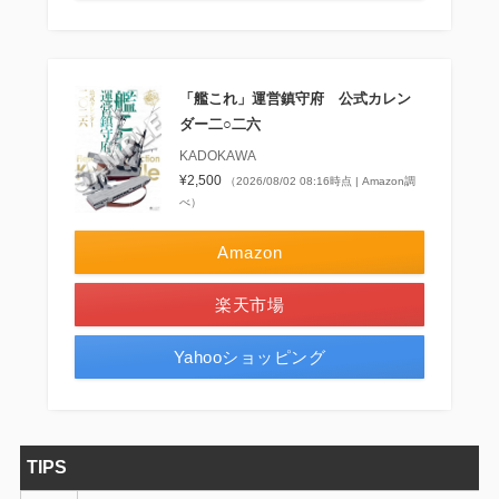
「艦これ」運営鎮守府 公式カレン
ダー二○二六
KADOKAWA
¥2,500
（2026/08/02 08:16時点 | Amazon調
べ）
Amazon
楽天市場
Yahooショッピング
TIPS