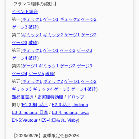
-フランス艦隊の躍動-】
イベント総合
第一(
ギミック1
ゲージ1
ギミック2
ゲージ2
ゲージ3
破砕
)
第二(
ギミック1
ギミック2
ゲージ1
ゲージ2
ゲージ3
破砕
)
第三(
ギミック1
ゲージ1
ゲージ2
ゲージ3
ゲージ4
破砕
)
第四(
ゲージ1
ギミック1
ゲージ2
ゲージ3
ゲージ4
ゲージ5
破砕
)
第五(
ギミック1
ギミック2
ゲージ1
ゲージ2
ギミック3
ギミック4
ゲージ3
ゲージ4
破砕
)
難易度選択
/
史実艦特効艦
/
ドロップ
掘り(
E1-3:桐, 花月
/
E2-3:花月, Indiana
E3-3:Indiana, 日進
/
E3-4:Indiana, Iowa
E4-5:Vautour
/
E5-4:日枝丸, Visby
)
【2026/06/26】夏季限定任務2026