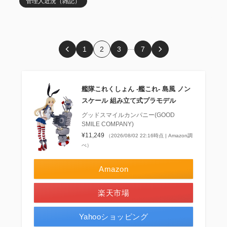
管理人近況（雑記）
…
1
2
3
7
艦隊これくしょん ‐艦これ‐ 島風 ノン
スケール 組み立て式プラモデル
グッドスマイルカンパニー(GOOD
SMILE COMPANY)
¥11,249
（2026/08/02 22:16時点 | Amazon調
べ）
Amazon
楽天市場
Yahooショッピング