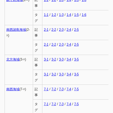
事
タ
1-1
/
1-2
/
1-3
/
1-4
/
1-5
/
1-6
グ
南西諸島海域
(2-
記
2-1
/
2-2
/
2-3
/
2-4
/
2-5
☓)
事
タ
2-1
/
2-2
/
2-3
/
2-4
/
2-5
グ
北方海域
(3-☓)
記
3-1
/
3-2
/
3-3
/
3-4
/
3-5
事
タ
3-1
/
3-2
/
3-3
/
3-4
/
3-5
グ
南西海域
(7-☓)
記
7-1
/
7-2
/
7-3
/
7-4
/
7-5
事
タ
7-1
/
7-2
/
7-3
/
7-4
/
7-5
グ