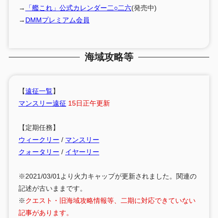
→
「艦これ」公式カレンダー二○二六
(発売中)
→
DMMプレミアム会員
海域攻略等
【
遠征一覧
】
マンスリー遠征
15日正午更新
【定期任務】
ウィークリー
/
マンスリー
クォータリー
/
イヤーリー
※2021/03/01より火力キャップが更新されました。関連の
記述が古いままです。
※
クエスト・旧海域攻略情報等、二期に対応できていない
記事があります。