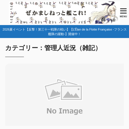
MENU
2026夏イベント【反撃！第三十一戦隊の戦い】【L’Élan de la Flotte Française -フランス
艦隊の躍動-】開催中！
カテゴリー：管理人近況（雑記）