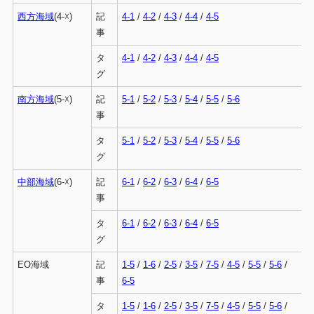
西方海域
(4-☓)
記
4-1
/
4-2
/
4-3
/
4-4
/
4-5
事
タ
4-1
/
4-2
/
4-3
/
4-4
/
4-5
グ
南方海域
(5-☓)
記
5-1
/
5-2
/
5-3
/
5-4
/
5-5
/
5-6
事
タ
5-1
/
5-2
/
5-3
/
5-4
/
5-5
/
5-6
グ
中部海域
(6-☓)
記
6-1
/
6-2
/
6-3
/
6-4
/
6-5
事
タ
6-1
/
6-2
/
6-3
/
6-4
/
6-5
グ
EO海域
記
1-5
/
1-6
/
2-5
/
3-5
/
7-5
/
4-5
/
5-5
/
5-6
/
事
6-5
タ
1-5
/
1-6
/
2-5
/
3-5
/
7-5
/
4-5
/
5-5
/
5-6
/