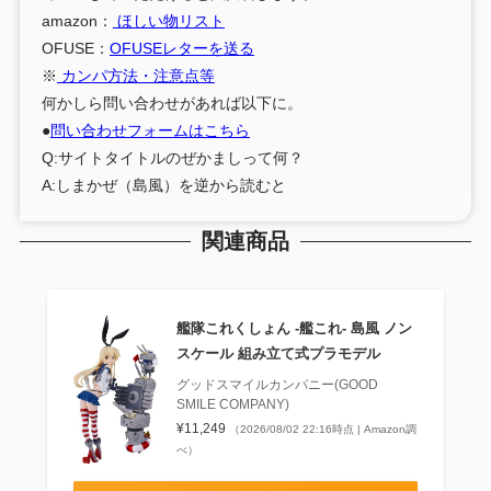
amazon：
ほしい物リスト
OFUSE：
OFUSEレターを送る
※
カンパ方法・注意点等
何かしら問い合わせがあれば以下に。
●
問い合わせフォームはこちら
Q:サイトタイトルのぜかましって何？
A:しまかぜ（島風）を逆から読むと
関連商品
艦隊これくしょん ‐艦これ‐ 島風 ノン
スケール 組み立て式プラモデル
グッドスマイルカンパニー(GOOD
SMILE COMPANY)
¥11,249
（2026/08/02 22:16時点 | Amazon調
べ）