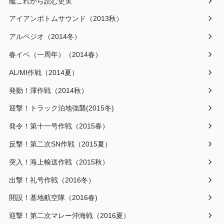
艦これから読む史実
アイアンボトムサウンド（2013秋）
アルペジオ（2014冬）
春イベ（一周年）（2014春）
AL/MI作戦（2014夏）
発動！渾作戦（2014秋）
迎撃！トラック泊地強襲(2015冬)
発令！第十一号作戦（2015春）
反撃！第二次SN作戦（2015夏）
突入！海上輸送作戦（2015秋）
出撃！礼号作戦（2016冬）
開設！基地航空隊（2016春)
迎撃！第二次マレー沖海戦（2016夏）