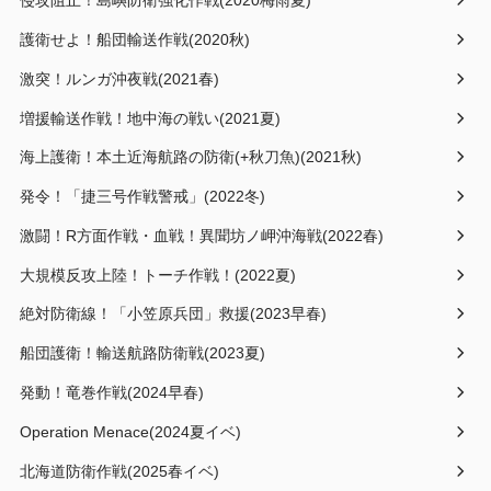
侵攻阻止！島嶼防衛強化作戦(2020梅雨夏)
護衛せよ！船団輸送作戦(2020秋)
激突！ルンガ沖夜戦(2021春)
増援輸送作戦！地中海の戦い(2021夏)
海上護衛！本土近海航路の防衛(+秋刀魚)(2021秋)
発令！「捷三号作戦警戒」(2022冬)
激闘！R方面作戦・血戦！異聞坊ノ岬沖海戦(2022春)
大規模反攻上陸！トーチ作戦！(2022夏)
絶対防衛線！「小笠原兵団」救援(2023早春)
船団護衛！輸送航路防衛戦(2023夏)
発動！竜巻作戦(2024早春)
Operation Menace(2024夏イベ)
北海道防衛作戦(2025春イベ)