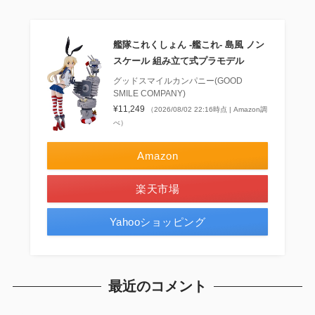
艦隊これくしょん ‐艦これ‐ 島風 ノン
スケール 組み立て式プラモデル
グッドスマイルカンパニー(GOOD
SMILE COMPANY)
¥11,249
（2026/08/02 22:16時点 | Amazon調
べ）
Amazon
楽天市場
Yahooショッピング
最近のコメント