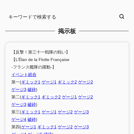
掲示板
【反撃！第三十一戦隊の戦い】
【L’Élan de la Flotte Française
-フランス艦隊の躍動-】
イベント総合
第一(
ギミック1
ゲージ1
ギミック2
ゲージ2
ゲージ3
破砕
)
第二(
ギミック1
ギミック2
ゲージ1
ゲージ2
ゲージ3
破砕
)
第三(
ギミック1
ゲージ1
ゲージ2
ゲージ3
ゲージ4
破砕
)
第四(
ゲージ1
ギミック1
ゲージ2
ゲージ3