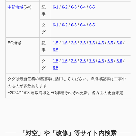
中部海域
(6-☓)
記
6-1
/
6-2
/
6-3
/
6-4
/
6-5
事
タ
6-1
/
6-2
/
6-3
/
6-4
/
6-5
グ
EO海域
記
1-5
/
1-6
/
2-5
/
3-5
/
7-5
/
4-5
/
5-5
/
5-6
/
事
6-5
タ
1-5
/
1-6
/
2-5
/
3-5
/
7-5
/
4-5
/
5-5
/
5-6
/
グ
6-5
タグは最新任務の確認等に活用してください。※海域記事は工事中
のものが多数あります
~2024/11/08 通常海域とEO海域それぞれ更新。各方面の更新未定
「対空」や「改修」等サイト内検索