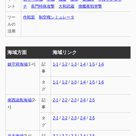
ント
チ
長門特殊攻撃
大和武蔵
僚艦夜戦突撃
ツー
作戦室
制空権シミュレータ
ルの
活用
海域方面
海域リンク
鎮守府海域
(1-☓)
記
1-1
/
1-2
/
1-3
/
1-4
/
1-5
/
1-6
事
タ
1-1
/
1-2
/
1-3
/
1-4
/
1-5
/
1-6
グ
南西諸島海域
(2-
記
2-1
/
2-2
/
2-3
/
2-4
/
2-5
☓)
事
タ
2-1
/
2-2
/
2-3
/
2-4
/
2-5
グ
北方海域
(3-☓)
記
3-1
/
3-2
/
3-3
/
3-4
/
3-5