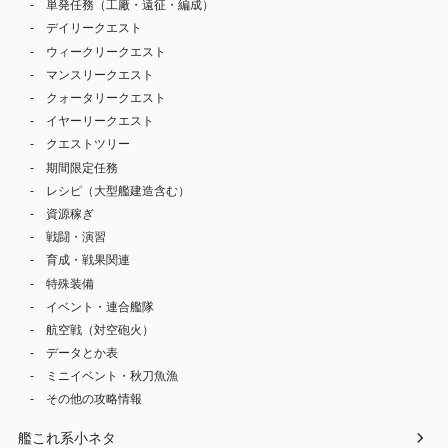
単発任務（工廠・遠征・編成）
デイリークエスト
ウィークリークエスト
マンスリークエスト
クォータリークエスト
イヤーリークエスト
クエストツリー
期間限定任務
レシピ（大型艦建造含む）
資源稼ぎ
戦闘・演習
育成・戦果関連
特殊装備
イベント・連合艦隊
航空戦（対空砲火）
データとか表
ミニイベント・秋刀魚漁
その他の攻略情報
艦これ系小ネタ