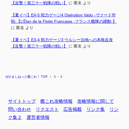
【反撃！第三十一戦隊の戦い】
に
匿名
より
【夏イベ】E4-5 戦力ゲージ4 Opération Vado -ヴァード作
戦-【L’Élan de la Flotte Française -フランス艦隊の躍動-】
に
匿名
より
【夏イベ】E3-4 戦力ゲージ3 ウルシー泊地への本格反攻
【反撃！第三十一戦隊の戦い】
に
匿名
より
ぜかましねっと艦これ！ TOP
５－４
サイトトップ
艦これ攻略情報
攻略情報に関して
問い合わせ
リクエスト
広告掲載
リンク集
リン
ク集２
運営者情報