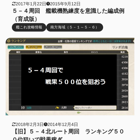
2017年1月22日
2015年9月12日
５－４周回 艦載機熟練度を意識した編成例
（育成版）
艦これ攻略情報
南方海域（５－１～５－６）
2018年2月3日
2014年12月4日
【旧】５－４北ルート周回 ランキング５０
０位狙いで戦果稼ぎ