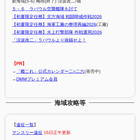
新海域(5-6) 梅雨(終了) 涼波改二/補
５－６ ラバウル空襲艦隊を討て
【初夏限定任務】北方海域 戦闘哨戒作戦2026
【初夏限定任務】海軍工廠の整理再編2026
(工廠)
【初夏限定任務】水上打撃部隊 作戦運用2026
「涼波改二」ラバウルより抜錨せよ！
【PR】
→
「艦これ」公式カレンダー二○二六
(発売中)
→
DMMプレミアム会員
海域攻略等
【
遠征一覧
】
マンスリー遠征
15日正午更新