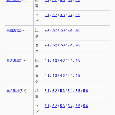
事
タ
3-1
/
3-2
/
3-3
/
3-4
/
3-5
グ
南西海域
(7-☓)
記
7-1
/
7-2
/
7-3
/
7-4
/
7-5
事
タ
7-1
/
7-2
/
7-3
/
7-4
/
7-5
グ
西方海域
(4-☓)
記
4-1
/
4-2
/
4-3
/
4-4
/
4-5
事
タ
4-1
/
4-2
/
4-3
/
4-4
/
4-5
グ
南方海域
(5-☓)
記
5-1
/
5-2
/
5-3
/
5-4
/
5-5
/
5-6
事
タ
5-1
/
5-2
/
5-3
/
5-4
/
5-5
/
5-6
グ