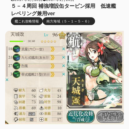
５－４周回 補強増設缶タービン採用 低速艦
レベリング兼用ver
艦これ攻略情報
南方海域（５－１～５－６）