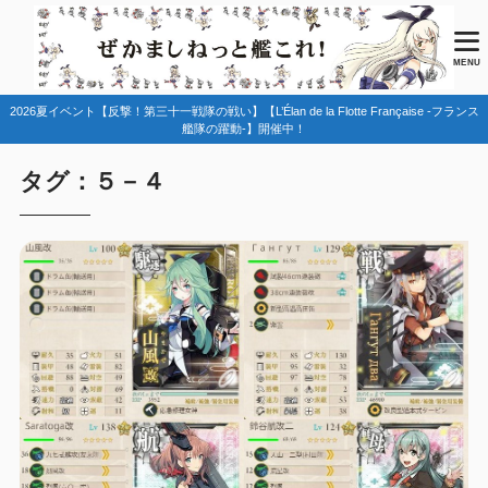
MENU
2026夏イベント【反撃！第三十一戦隊の戦い】【L’Élan de la Flotte Française -フランス
艦隊の躍動-】開催中！
タグ：５－４