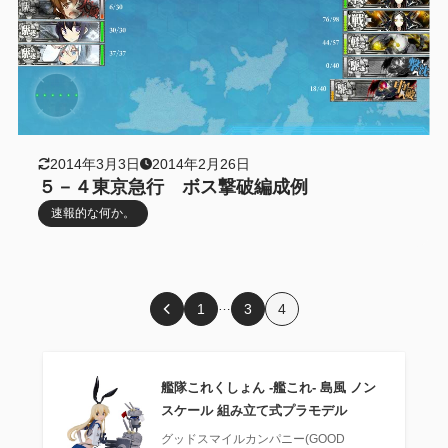
2014年3月3日
2014年2月26日
５－４東京急行 ボス撃破編成例
速報的な何か。
…
1
3
4
艦隊これくしょん ‐艦これ‐ 島風 ノン
スケール 組み立て式プラモデル
グッドスマイルカンパニー(GOOD