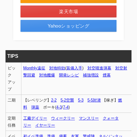
楽天市場
Yahooショッピング
TIPS
ピッ
Monthly遠征
対地特効
(
装備入手
)
対空噴進弾幕
対空射
ク
撃回避
対地艦爆
開発レシピ
補強増設
煙幕
アッ
プ
二期
【レベリング】
2-2
5-2空襲
5-3
5-5対潜
【稼ぎ】
燃
料
弾薬
ボーキ(
4-3
/
7-4
)
定期
工廠デイリー
ウィークリー
マンスリー
クォータ
任務
リー
イヤーリー
イベ
初イベ準備
準備
備蓄
友軍
警戒陣
ネルソンタッ