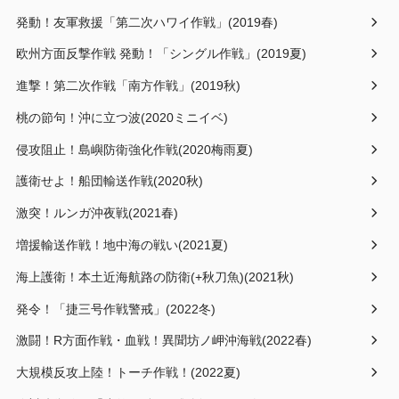
発動！友軍救援「第二次ハワイ作戦」(2019春)
欧州方面反撃作戦 発動！「シングル作戦」(2019夏)
進撃！第二次作戦「南方作戦」(2019秋)
桃の節句！沖に立つ波(2020ミニイベ)
侵攻阻止！島嶼防衛強化作戦(2020梅雨夏)
護衛せよ！船団輸送作戦(2020秋)
激突！ルンガ沖夜戦(2021春)
増援輸送作戦！地中海の戦い(2021夏)
海上護衛！本土近海航路の防衛(+秋刀魚)(2021秋)
発令！「捷三号作戦警戒」(2022冬)
激闘！R方面作戦・血戦！異聞坊ノ岬沖海戦(2022春)
大規模反攻上陸！トーチ作戦！(2022夏)