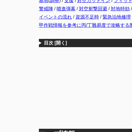
基地
(
調整
) /
支援
/
対空カットイン
/
フィッ
警戒陣
/
噴進弾幕
/
対空射撃回避
/
対地特効
/
イベントの流れ
/
資源不足時
/
緊急泊地修理
甲作戦情報を参考に丙/丁難易度で攻略する
目次
[開く]