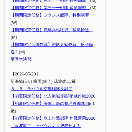
【期間限定任務】第三十一戦隊 特務編成！
(M)
【期間限定任務】第三十一戦隊 緊急演習！
(M)
【期間限定任務】フランス艦隊、特別演習！
(W)
【期間限定任務】戦略兵站物資、緊急輸送！
(M)
【期間限定拡張作戦】戦略兵站物資、拡張輸
送！
(M)
夏季大演習
【2026/05/29】
新海域(5-6) 梅雨(終了) 涼波改二/補
５－６ ラバウル空襲艦隊を討て
【初夏限定任務】北方海域 戦闘哨戒作戦2026
【初夏限定任務】海軍工廠の整理再編2026
(工
廠)
【初夏限定任務】水上打撃部隊 作戦運用2026
「涼波改二」ラバウルより抜錨せよ！