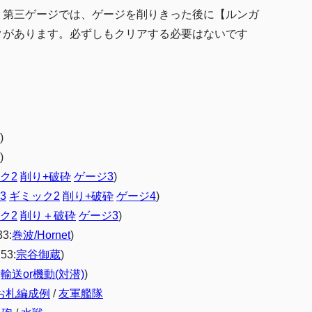
の計算(重爆)
・第三ゲージでは、ゲージを削りきった後に【ルンガ
クがあります。必ずしもクリアする必要はないです
)
)
ク2
削り+破砕
ゲージ3
)
3
ギミック2
削り+破砕
ゲージ4
)
ク2
削り＋破砕
ゲージ3
)
3:
巻波/Hornet
)
3:
宗谷御蔵
)
:
輸送or機動(対潜)
)
お札編成例
/
友軍艦隊