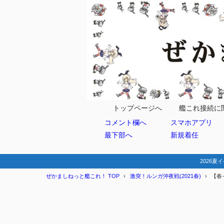
目次
1
マップ情報
ギミック
1.1
アイキャ
1.2
トップページへ
艦これ接続に
コメント欄へ
スマホアプリ
破砕
1.2.1
最下部へ
新規着任
破砕
1.2.2
史実艦/特
1.3
2026夏イ
ぜかましねっと艦これ！ TOP
激突！ルンガ沖夜戦(2021春)
【春
第三海域
1.4
2
編成例(削り)
基地航空
2.1