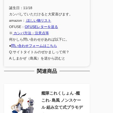
誕生日：11/18
カンパしていただけると大変喜びます。
amazon：
ほしい物リスト
OFUSE：
OFUSEレターを送る
※
カンパ方法・注意点等
何かしら問い合わせがあれば以下に。
●
問い合わせフォームはこちら
Q:サイトタイトルのぜかましって何？
A:しまかぜ（島風）を逆から読むと
関連商品
艦隊これくしょん ‐艦
これ‐ 島風 ノンスケー
ル 組み立て式プラモデ