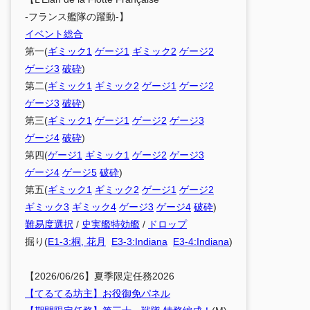
-フランス艦隊の躍動-】
イベント総合
第一(
ギミック1
ゲージ1
ギミック2
ゲージ2
ゲージ3
破砕
)
第二(
ギミック1
ギミック2
ゲージ1
ゲージ2
ゲージ3
破砕
)
第三(
ギミック1
ゲージ1
ゲージ2
ゲージ3
ゲージ4
破砕
)
第四(
ゲージ1
ギミック1
ゲージ2
ゲージ3
ゲージ4
ゲージ5
破砕
)
第五(
ギミック1
ギミック2
ゲージ1
ゲージ2
ギミック3
ギミック4
ゲージ3
ゲージ4
破砕
)
難易度選択
/
史実艦特効艦
/
ドロップ
掘り(
E1-3:桐, 花月
E3-3:Indiana
E3-4:Indiana
)
【2026/06/26】夏季限定任務2026
【てるてる坊主】お役御免パネル