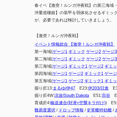
制空値
3.4.1
春イベ【激突！ルンガ沖夜戦】の第三海域
4
まとめ
沖重巡棲姫】の装甲を弱体化させるギミッ
が、必要であれば検討していきましょう。
【激突！ルンガ沖夜戦】
イベント情報総合 【激突！ルンガ沖夜戦】
第一海域(
ゲージ1
ギミック
ゲージ2
ゲージ3
第二海域(
ゲージ1
ギミック
ゲージ2
ゲージ3
第三海域(
ゲージ1
ギミック1
ゲージ2
ギミッ
第四海域(
ゲージ1
ゲージ2
ギミック1
ゲージ
第五海域(
ゲージ1
ゲージ2
ギミック1
ギミッ
掘り(E13:
まるゆ/伊47
E23:
伊203/日進
E3
掘り(E4W:
涼波/South Dakota
E51:
宗谷
E5
育成(E4:
輸送連合(対潜+空襲キラ付け)
) E5
難易度選択
/
ドロップ情報
/
史実艦特効艦
/