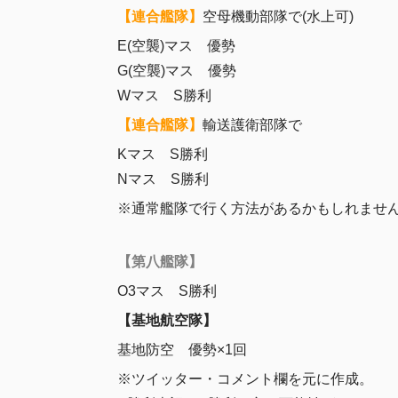
【連合艦隊】
空母機動部隊で(水上可)
E(空襲)マス 優勢
G(空襲)マス 優勢
Wマス S勝利
【連合艦隊】
輸送護衛部隊で
Kマス S勝利
Nマス S勝利
※通常艦隊で行く方法があるかもしれませ
【第八艦隊】
O3マス S勝利
【基地航空隊】
基地防空 優勢×1回
※ツイッター・コメント欄を元に作成。