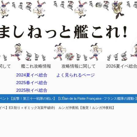
情報
ッチ
関して
艦これ攻略情報
攻略情報に関して
2026夏イベ総
2024夏イベ総合
よく見られるページ
前
2025春イベ総合
後
2025秋イベ総合
効艦
ベント【反撃！第三十一戦隊の戦い】【L’Élan de la Flotte Française -フランス艦隊の躍
イベ】E3 削り＋ギミック3(装甲破砕) ルンガ沖夜戦【激突！ルンガ沖夜戦】
開放手順
隊