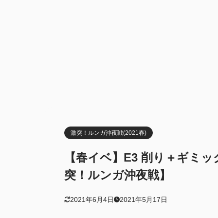
3
編成例(ギミッ
Eマス・G
3.1
第一
3.1.1
第二
3.1.2
基地
3.1.3
Kマス・N
3.2
第一
3.2.1
第二
3.2.2
激突！ルンガ沖夜戦(2021春)
基地
3.2.3
【春イベ】E3 削り＋ギミッ
O1 O3(第
3.3
突！ルンガ沖夜戦】
基地
3.3.1
2021年6月4日
2021年5月17日
基地防空
3.4