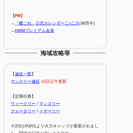
【PR】
→
「艦これ」公式カレンダー二○二六
(発売中)
→
DMMプレミアム会員
海域攻略等
【
遠征一覧
】
マンスリー遠征
15日正午更新
【定期任務】
ウィークリー
/
マンスリー
クォータリー
/
イヤーリー
※2021/03/01より火力キャップが更新されまし