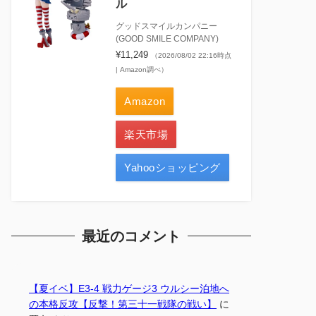
ル
グッドスマイルカンパニー
(GOOD SMILE COMPANY)
¥11,249
（2026/08/02 22:16時点
| Amazon調べ）
Amazon
楽天市場
Yahooショッピング
最近のコメント
【夏イベ】E3-4 戦力ゲージ3 ウルシー泊地へ
の本格反攻【反撃！第三十一戦隊の戦い】
に