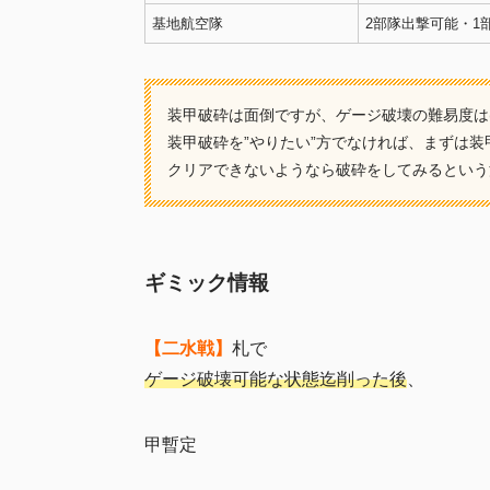
基地航空隊
2部隊出撃可能・1
装甲破砕は面倒ですが、ゲージ破壊の難易度は
装甲破砕を”やりたい”方でなければ、まずは
クリアできないようなら破砕をしてみるという
ギミック情報
【二水戦】
札で
ゲージ破壊可能な状態迄削った後
、
甲暫定