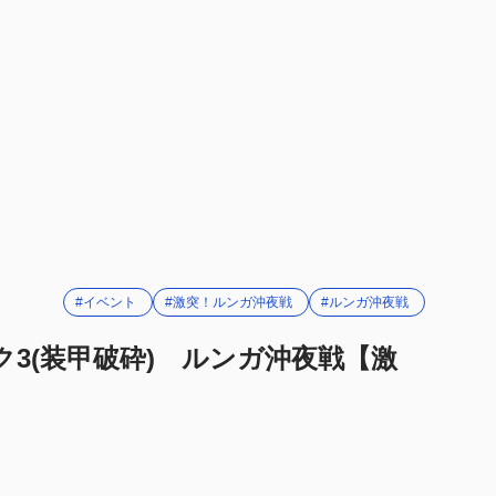
ク)
マス・Wマス(連合艦隊/空母機動部隊)
艦隊
艦隊
航空隊
マス(連合艦隊/輸送護衛部隊)
艦隊
艦隊
#イベント
#激突！ルンガ沖夜戦
#ルンガ沖夜戦
航空隊
ク3(装甲破砕) ルンガ沖夜戦【激
八艦隊)
航空隊