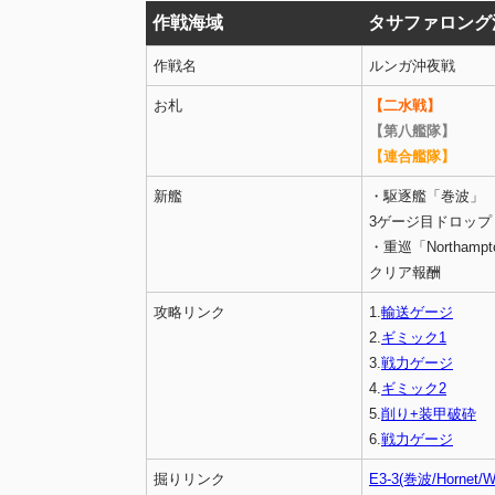
作戦海域
タサファロング
作戦名
ルンガ沖夜戦
お札
【二水戦】
【第八艦隊】
【連合艦隊】
新艦
・駆逐艦「巻波」
3ゲージ目ドロップ
・重巡「Northampt
クリア報酬
攻略リンク
1.
輸送ゲージ
2.
ギミック1
3.
戦力ゲージ
4.
ギミック2
5.
削り+装甲破砕
6.
戦力ゲージ
掘りリンク
E3-3(巻波/Hornet/W