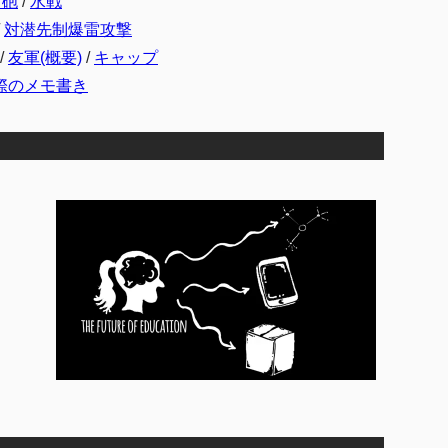
ト砲
/
水戦
対潜先制爆雷攻撃
/
友軍(概要)
/
キャップ
際のメモ書き