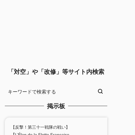
「対空」や「改修」等サイト内検索
掲示板
【反撃！第三十一戦隊の戦い】
【L’Élan de la Flotte Française