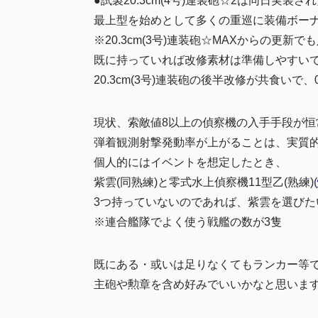
●試製20.3cm(4号)連装砲☆2は同日実装さ
最上型を始めとして多くの重巡に装備ボー
※20.3cm(3号)連装砲☆MAXからの更新で
既に持っていれば改修素材は準備しやすいで
20.3cm(3号)連装砲の後半改修が共食い
現状、索敵値8以上の偵察機の入手手段が恒
弾着観測射撃発動率が上がることは、実質
個人的にはイベントを想定したとき、
紫雲(同熟練)と零式水上偵察機11型乙(熟練)(
3つ持っていないのであれば、紫雲を選びた
※連合艦隊でよく使う戦艦の数が3隻
既にある・或いは足りなくてもランカー等
主砲や勲章を含め好みでいいかなと思いま