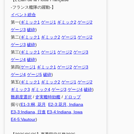
-フランス艦隊の躍動-】
イベント総合
第一(
ギミック1
ゲージ1
ギミック2
ゲージ2
ゲージ3
破砕
)
第二(
ギミック1
ギミック2
ゲージ1
ゲージ2
ゲージ3
破砕
)
第三(
ギミック1
ゲージ1
ゲージ2
ゲージ3
ゲージ4
破砕
)
第四(
ゲージ1
ギミック1
ゲージ2
ゲージ3
ゲージ4
ゲージ5
破砕
)
第五(
ギミック1
ギミック2
ゲージ1
ゲージ2
ギミック3
ギミック4
ゲージ3
ゲージ4
破砕
)
難易度選択
/
史実艦特効艦
/
ドロップ
掘り(
E1-3:桐, 花月
E2-3:花月, Indiana
E3-3:Indiana, 日進
E3-4:Indiana, Iowa
E4-5:Vautour
)