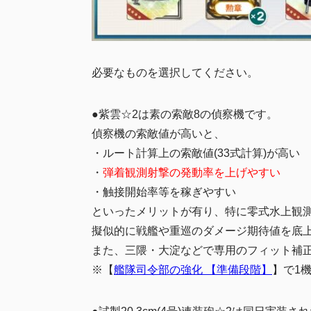
必要なものを選択してください。
●紫雲☆2は素の索敵8の偵察機です。
偵察機の索敵値が高いと、
・ルート計算上の索敵値(33式計算)が高い
・
弾着観測射撃の発動率を上げやすい
・触接開始率等を稼ぎやすい
といったメリットが有り、特に零式水上観
擬似的に戦艦や重巡のダメージ期待値を底
また、三隈・大淀などで専用のフィット補
※【
艦隊司令部の強化 【準備段階】
】で1