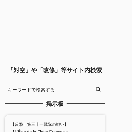
「対空」や「改修」等サイト内検索
掲示板
【反撃！第三十一戦隊の戦い】
【L’Élan de la Flotte Française