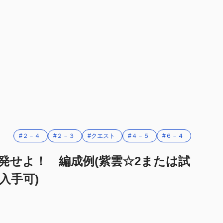
#２－４
#２－３
#クエスト
#４－５
#６－４
発せよ！ 編成例(紫雲☆2または試
択入手可)