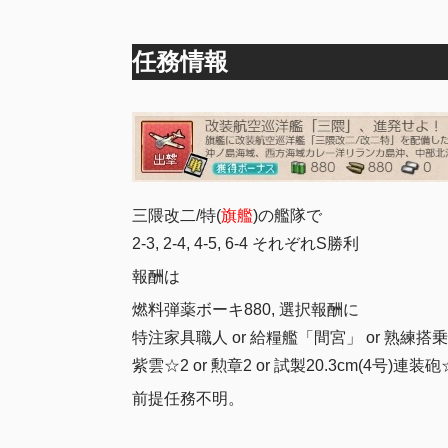
任務情報
三隈改二/特(
旗艦
)の艦隊で
2-3, 2-4, 4-5, 6-4 それぞれS勝利
報酬は
燃料弾薬ボーキ880, 選択報酬に
特注家具職人 or 給糧艦「間宮」 or 熟練搭
紫雲☆2 or 勲章2 or 試製20.3cm(4号)連装砲
前提任務不明。