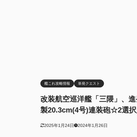
艦これ攻略情報
単発クエスト
改装航空巡洋艦「三隈」、進
製20.3cm(4号)連装砲☆2選
2025年1月24日
2024年1月26日