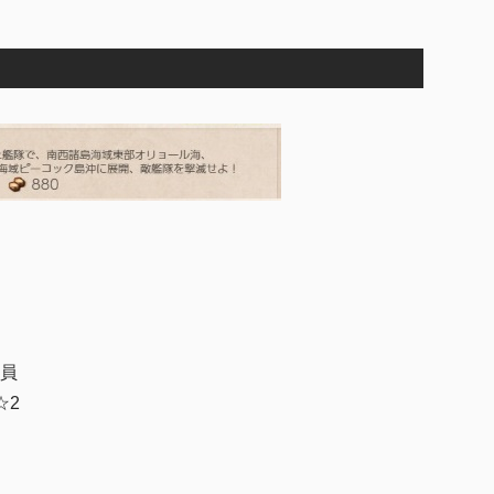
M
u
t
e
乗員
☆2