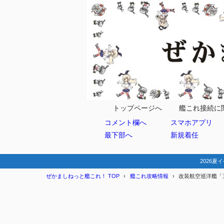
目次
1
任務情報
2
編成例
２－３
2.1
トップページへ
艦これ接続に
コメント欄へ
スマホアプリ
２－４
2.2
最下部へ
新規着任
４－５
2.3
６－４
2.4
2026夏イ
ぜかましねっと艦これ！ TOP
艦これ攻略情報
改装航空巡洋艦「三
基地
2.4.1
3
まとめ