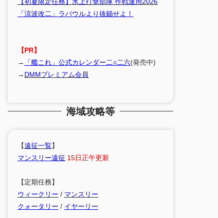
【初夏限定任務】水上打撃部隊 作戦運用2026
「涼波改二」ラバウルより抜錨せよ！
【PR】
→
「艦これ」公式カレンダー二○二六
(発売中)
→
DMMプレミアム会員
海域攻略等
【
遠征一覧
】
マンスリー遠征
15日正午更新
【定期任務】
ウィークリー
/
マンスリー
クォータリー
/
イヤーリー