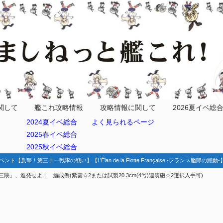
関して
艦これ攻略情報
攻略情報に関して
2026夏イベ総
2024夏イベ総合
よく見られるページ
2025春イベ総合
2025秋イベ総合
ベント【反撃！第三十一戦隊の戦い】【L’Élan de la Flotte Française -フランス艦隊の躍
隈」、進発せよ！ 編成例(紫雲☆2または試製20.3cm(4号)連装砲☆2選択入手可)
航空隊