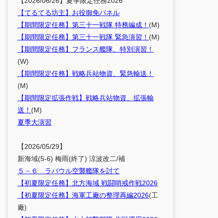
【2026/06/26】夏季限定任務2026
【てるてる坊主】お役御免パネル
【期間限定任務】第三十一戦隊 特務編成！
(M)
【期間限定任務】第三十一戦隊 緊急演習！
(M)
【期間限定任務】フランス艦隊、特別演習！
(W)
【期間限定任務】戦略兵站物資、緊急輸送！
(M)
【期間限定拡張作戦】戦略兵站物資、拡張輸
送！
(M)
夏季大演習
【2026/05/29】
新海域(5-6) 梅雨(終了) 涼波改二/補
５－６ ラバウル空襲艦隊を討て
【初夏限定任務】北方海域 戦闘哨戒作戦2026
【初夏限定任務】海軍工廠の整理再編2026
(工
廠)