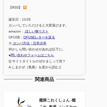
【RSS】
誕生日：11/18
カンパしていただけると大変喜びます。
amazon：
ほしい物リスト
OFUSE：
OFUSEレターを送る
※
カンパ方法・注意点等
何かしら問い合わせがあれば以下に。
●
問い合わせフォームはこちら
Q:サイトタイトルのぜかましって何？
A:しまかぜ（島風）を逆から読むと
関連商品
艦隊これくしょん ‐艦
これ‐ 島風 ノンスケー