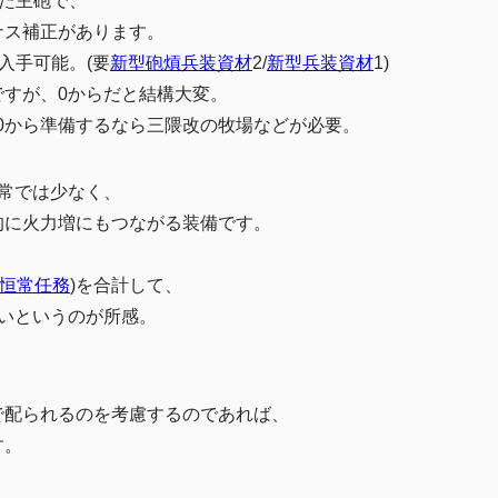
れた主砲で、
ナス補正があります。
も入手可能。(要
新型砲熕兵装資材
2/
新型兵装資材
1)
すが、0からだと結構大変。
で、0から準備するなら三隈改の牧場などが必要。
常では少なく、
的に火力増にもつながる装備です。
恒常任務
)を合計して、
いというのが所感。
で配られるのを考慮するのであれば、
す。