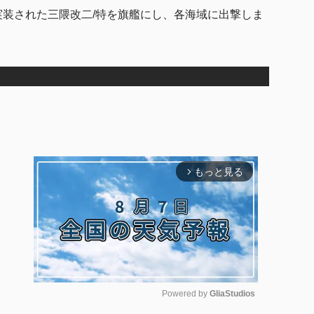
同日実装された三隈改二/特を旗艦にし、各海域に出撃しま
もっと見る
arrow_forward_ios
Powered by 
GliaStudios