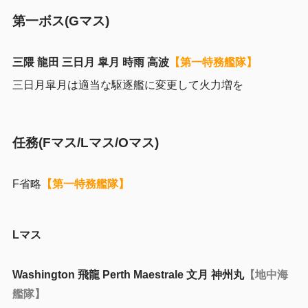
第一ボス(Gマス)
三隈 龍田 三日月 皐月 時雨 高波
【第一特務艦隊】
三日月皐月は適当な駆逐艦に変更して火力増を
任務(Fマス/Lマス/Oマス)
F省略
【第一特務艦隊】
Lマス
Washington 飛龍 Perth Maestrale 文月 神州丸
【地中海
艦隊】