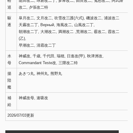
軽
龍田改二, 球磨改二丁, 多摩改二, 由良改二, 鬼怒改二, 阿武隈
巡
改二, 夕張改二特
駆
皐月改二, 文月改二, 吹雪改三護(六式), 磯波改二, 浦波改二
逐
天霧改二丁, Верный, 海風改二, 山風改二丁,
朝潮改二丁, 大潮改二, 満潮改二 ,荒潮改二, 霰改二, 霞改二
(乙),
早潮改二, 清霜改二丁
水
神威改, 千歳, 千代田, 瑞穂, 日進改(甲), 秋津洲改,
母
Commandant Teste改, 三隈改二特
揚
あきつ丸, 神州丸, 熊野丸
陸
艦
補
神威改母, 速吸改
給
2026/07/03更新