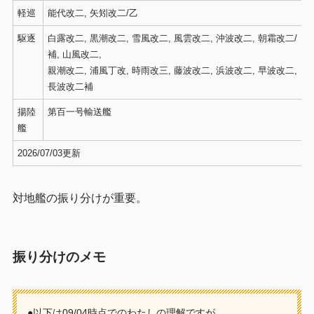
軽巡
能代改二, 矢矧改二/乙
駆逐
白露改二, 黒潮改二, 雪風改二, 風雲改二, 沖波改二, 朝霜改二/
補, 山風改二,
親潮改二, 浦風丁改, 時雨改三, 藤波改二, 浜波改二, 早波改二,
長波改二補
揚陸
第百一号輸送艦
艦
2026/07/03更新
対地艦の振り分けが重要。
振り分けのメモ
●以下は09/04時点でのわたしの理解ですが、