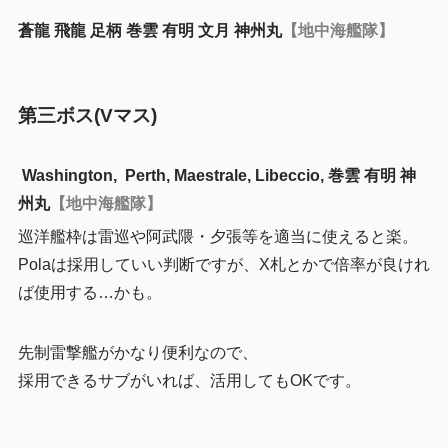
蒼龍 飛龍 足柄 巻雲 有明 文月 神州丸
【地中海艦隊】
第三ボス(Vマス)
Washington, Perth, Maestrale, Libeccio, 巻雲 有明 神
州丸
【地中海艦隊】
巡洋艦枠は雷巡や阿武隈・夕張等を適当に使えると楽。
Polaは採用していい判断ですが、X札とかで倍率が良けれ
ば使用する…かも。
先制雷撃艦がかなり便利なので、
採用できるサブがいれば、活用してもOKです。