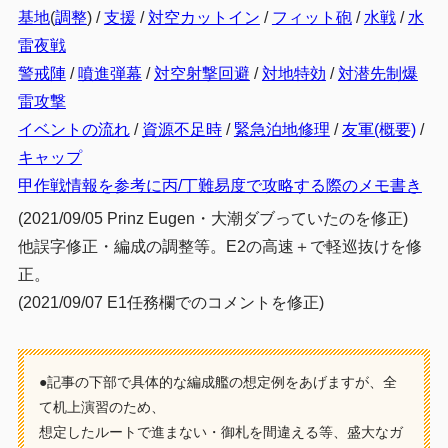
第三ボス(Zマス)
3.6
基地
(
調整
) /
支援
/
対空カットイン
/
フィット砲
/
水戦
/
水
雷夜戦
4
第三海域:ジブラルタル沖/地中海/マルタ島沖
警戒陣
/
噴進弾幕
/
対空射撃回避
/
対地特効
/
対潜先制爆
第一ボス(Iマス)
4.1
雷攻撃
第二ボス(Oマス)
4.2
イベントの流れ
/
資源不足時
/
緊急泊地修理
/
友軍(概要)
/
ギミック1
4.3
キャップ
甲作戦情報を参考に丙/丁難易度で攻略する際のメモ書き
Fマス・Gマス
4.3.1
(2021/09/05 Prinz Eugen・大潮ダブっていたのを修正)
ギミック2
4.4
他誤字修正・編成の調整等。E2の高速＋で軽巡抜けを修
B2マス
4.4.1
正。
T2マス・T1マス
4.4.2
(2021/09/07 E1任務欄でのコメントを修正)
T３マス・T4マス(仮置)
4.4.3
Wマス・Xマス・Uマス
4.4.4
●記事の下部で具体的な編成艦の想定例をあげますが、全
第三ボス(Z2マス)
4.5
て机上演習のため、
想定したルートで進まない・御札を間違える等、盛大なガ
装甲破砕
4.6