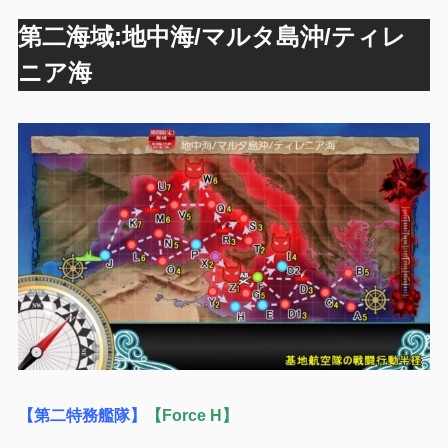
第二海域:地中海/マルタ島沖/ティレ
ニア海
【第二特務艦隊】
【Force H】