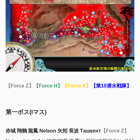
【Force Z】
【Force H】
【Force X】
【第10潜水戦隊】
第一ボス(Iマス)
赤城 翔鶴 龍鳳 Nelson 矢矧 長波 Ташкент
【Force Z】