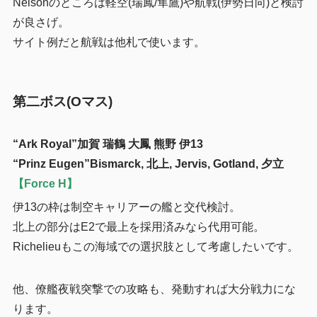
Nelsonのところは軽空(瑞鳳/隼鷹)や航戦(伊勢日向)と検討
が良さげ。
サイト例だと航戦は他札で使います。
第二ボス(Oマス)
“Ark Royal”加賀 瑞鶴 大鳳 熊野 伊13
“Prinz Eugen”Bismarck, 北上, Jervis, Gotland, 夕立
【Force H】
伊13の枠は制空キャリアーの艦と交代検討。
北上の部分はE2で最上を採用済みなら代用可能。
Richelieuもこの海域での選択肢として考慮したいです。
他、僚艦夜戦突撃での攻略も、発動すれば大分戦力にな
ります。