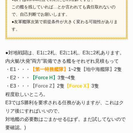
この艦を残していれば…とか言われても責任取れないの
で、自己判断でお願いします。
●友軍艦隊次第で前提条件が大きく変わる可能性がありま
す。
●対地戦闘は、E1に2札、E2に1札、E3に2札あります。
内火艇/大発”両方”装備できる艦をそれぞれ見積もって
・E1・・・
【第一特務艦隊】
1~2隻
【地中海艦隊】
2隻
・E2・・・
【Force H】
3隻~4隻
・E3・・・
【Force Z】
2隻
【Force X】
3隻
程度欲しいところ。
E3ではS勝利を要求される任務がありますが、これはク
リア後にすればいいので、
対地艦の必要数はごまかせる(はず。まだ試してないので
要確認。)