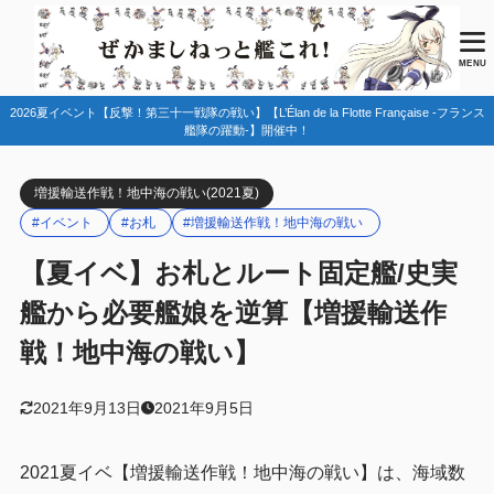
目次
MENU
2026夏イベント【反撃！第三十一戦隊の戦い】【L’Élan de la Flotte Française -フランス
1
前提
艦隊の躍動-】開催中！
お札情報
1.1
増援輸送作戦！地中海の戦い(2021夏)
対地艦一覧
1.2
#イベント
#お札
#増援輸送作戦！地中海の戦い
振り分けのメモ
1.3
【夏イベ】お札とルート固定艦/史実
2
第一海域:アレクサンドリア沖/クレタ島沖
艦から必要艦娘を逆算【増援輸送作
ギミック1(Fマス/C2マス)
2.1
戦！地中海の戦い】
第一ボス(Gマス)
2.2
任務(Fマス/Lマス/Oマス)
2.3
2021年9月13日
2021年9月5日
Lマス
2.3.1
2021夏イベ【増援輸送作戦！地中海の戦い】は、海域数
Oマス
2.3.2