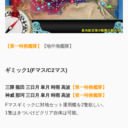
【第一特務艦隊】
【地中海艦隊】
ギミック1(Fマス/C2マス)
三隈 龍田 三日月 皐月 時雨 高波
【第一特務艦隊】
神威 那珂 三日月 皐月 時雨 高波
【第一特務艦隊】
Fマスギミックに対地セット運用艦を2隻欲しい。
1隻はきついけどクリア自体は可能。