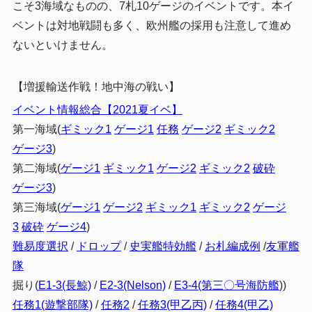
こそ3海域なものの、7札10ゲージのイベントです。本イ
第二ボス(Oマス)
2.4
ベントは対地戦闘も多く、欧州艦の採用も注意して進め
ギミック2(Pマス)
2.5
ないといけません。
第三ボス(Vマス)
2.6
【増援輸送作戦！地中海の戦い】
3
第二海域:地中海/マルタ島沖/ティレニア海
イベント情報総合【2021夏イベ】
第一ボス(Iマス)
3.1
第一海域(
ギミック1
ゲージ1
任務
ゲージ2
ギミック2
ギミック1
3.2
ゲージ3
)
第二海域(
ゲージ1
ギミック1
ゲージ2
ギミック2
破砕
Sマス
3.2.1
ゲージ3
)
Rマス・Qマス・Mマス
3.2.2
第三海域(
ゲージ1
ゲージ2
ギミック1
ギミック2
ゲージ
第二ボス(Wマス)
3.3
3
破砕
ゲージ4
)
ギミック2(Gマス・Hマス)
3.4
難易度選択
/
ドロップ
/
史実艦特効艦
/
お札編成例
/
友軍艦
隊
装甲破砕
3.5
掘り(
E1-3(長鯨)
/
E2-3(Nelson)
/
E3-4(第三〇号海防艦
)
)
Sマス Rマス Xマス Yマス
3.5.1
任務1(遊撃部隊)
/
任務2
/
任務3(甲乙丙)
/
任務4(甲乙)