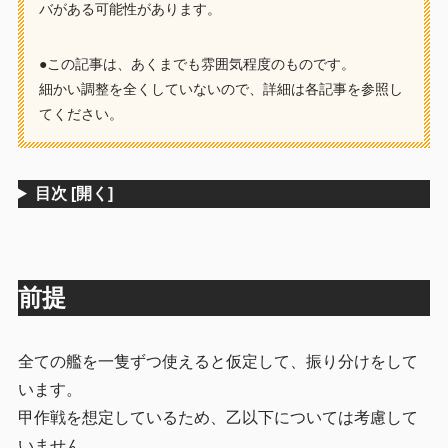
バがある可能性があります。
Tマス・Yマス
4.6.1
●この記事は、あくまでも雰囲気程度のものです。
Z2マス
4.6.2
細かい調整を全くしていないので、詳細は各記事を参照し
Iマス
4.6.3
てください。
第四ボス(Z3マス)
4.7
5
まとめ
目次
[開く]
前提
全ての艦を一隻ずつ使えると仮定して、振り分けをして
います。
甲作戦を想定しているため、乙以下については考慮して
いません。