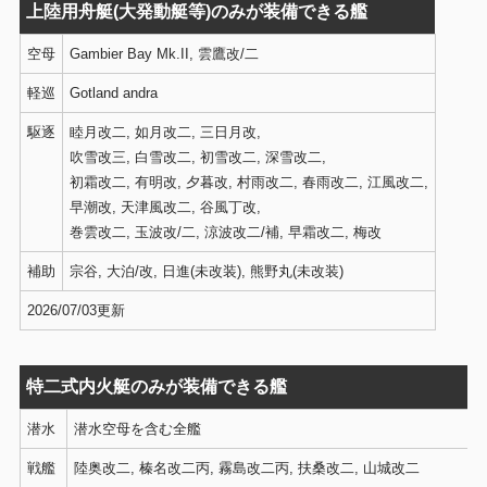
上陸用舟艇(大発動艇等)のみが装備できる艦
空母
Gambier Bay Mk.II, 雲鷹改/二
軽巡
Gotland andra
駆逐
睦月改二, 如月改二, 三日月改,
吹雪改三, 白雪改二, 初雪改二, 深雪改二,
初霜改二, 有明改, 夕暮改, 村雨改二, 春雨改二, 江風改二,
早潮改, 天津風改二, 谷風丁改,
巻雲改二, 玉波改/二, 涼波改二/補, 早霜改二, 梅改
補助
宗谷, 大泊/改, 日進(未改装), 熊野丸(未改装)
2026/07/03更新
特二式内火艇のみが装備できる艦
潜水
潜水空母を含む全艦
戦艦
陸奥改二, 榛名改二丙, 霧島改二丙, 扶桑改二, 山城改二