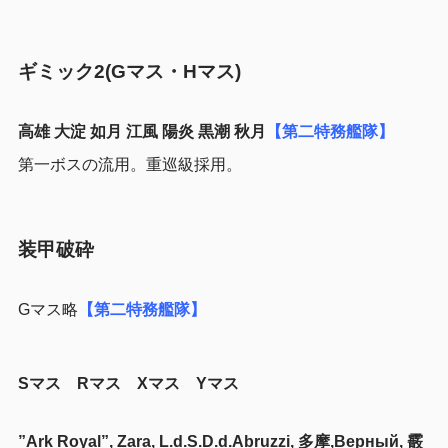
ギミック2(Gマス・Hマス)
高雄 大淀 如月 江風 陽炎 黒潮 秋月
【第二特務艦隊】
第一ボスの流用。重巡級採用。
装甲破砕
Gマス略
【第二特務艦隊】
Sマス Rマス Xマス Yマス
”Ark Royal”, Zara, L.d.S.D.d.Abruzzi, 多摩,Верный, 霰