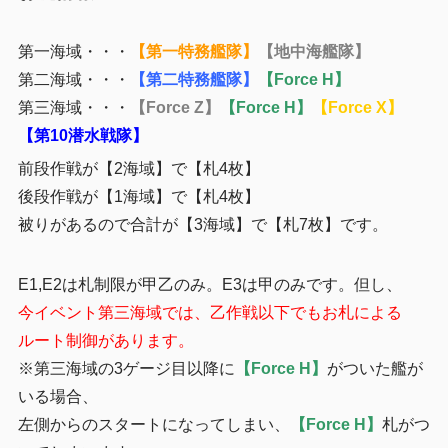
第一海域・・・
【第一特務艦隊】
【地中海艦隊】
第二海域・・・
【第二特務艦隊】
【Force H】
第三海域・・・
【Force Z】
【Force H】
【Force X】
【第10潜水戦隊】
前段作戦が【2海域】で【札4枚】
後段作戦が【1海域】で【札4枚】
被りがあるので合計が【3海域】で【札7枚】です。
E1,E2は札制限が甲乙のみ。E3は甲のみです。但し、
今イベント第三海域では、乙作戦以下でもお札による
ルート制御があります。
※第三海域の3ゲージ目以降に
【Force H】
がついた艦が
いる場合、
左側からのスタートになってしまい、
【Force H】
札がつ