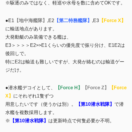
※駆逐のみではなく、軽巡や水母を数に含めてOKです。
●E1
【地中海艦隊】
,E2
【第二特務艦隊】
,E3
【Force X】
に輸送地点があります。
大発動艇のみ装備できる艦は、
E3＞＞＞＞E2>>E1くらいの優先度で振り分け、E1E2は
後回しで。
特にE2は輸送も難しいですが、大発が絡むのは輸送ゲー
ジだけ。
●潜水艦デコイとして、
【Force H】
【Force Z】
【Force
X】
にそれぞれ1隻ずつ
用意したいです（使うかは別）。
【第10潜水戦隊】
で潜
水艦を複数採用します。
※
【第10潜水戦隊】
は更新時点で何隻必要か不明。