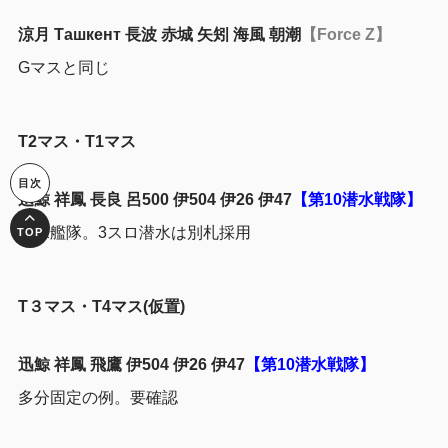
涼月 Ташкент 長波 赤城 矢矧 海風 朝潮
【Force Z】
Gマスと同じ
T2マス・T1マス
迅鯨 祥鳳 長良 呂500 伊504 伊26 伊47
【第10潜水戦隊】
潜水艦隊。3スロ潜水は別札採用
T３マス・T4マス(仮置)
迅鯨 祥鳳 飛鷹 伊504 伊26 伊47
【第10潜水戦隊】
多分固定の例。要確認