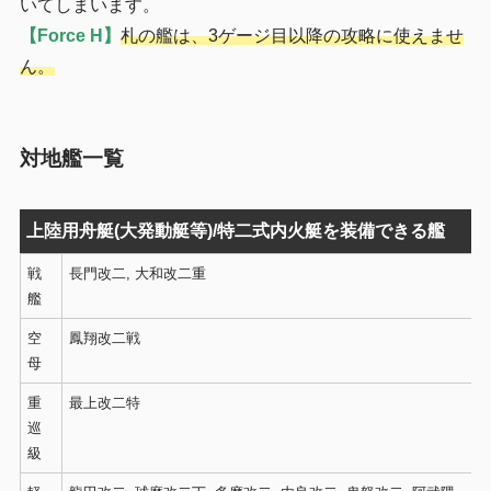
いてしまいます。
【Force H】
札の
艦は、3ゲージ目以降の攻略に使えませ
ん。
対地艦一覧
上陸用舟艇(大発動艇等)/特二式内火艇を装備できる艦
戦
長門改二, 大和改二重
艦
空
鳳翔改二戦
母
重
最上改二特
巡
級