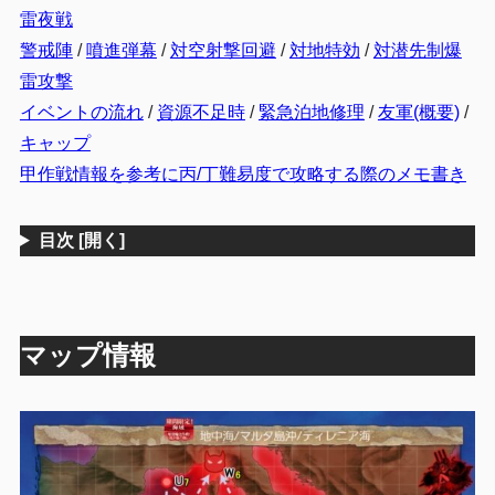
雷夜戦
警戒陣
/
噴進弾幕
/
対空射撃回避
/
対地特効
/
対潜先制爆
雷攻撃
イベントの流れ
/
資源不足時
/
緊急泊地修理
/
友軍(概要)
/
キャップ
甲作戦情報を参考に丙/丁難易度で攻略する際のメモ書き
目次
[開く]
マップ情報