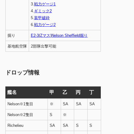
3.
戦力ゲージ1
4.
ギミック2
5.
装甲破砕
6.
戦力ゲージ2
掘り
E2-3(Zマス)Nelson Sheffield掘り
基地航空隊
2部隊出撃可能
ドロップ情報
艦名
甲
乙
丙
丁
Nelson※1隻目
※
SA
SA
SA
Nelson※2隻目
S
※
Richelieu
SA
SA
S
S