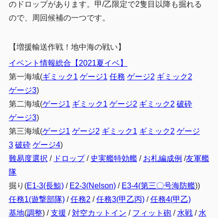
のドロップがあります。甲/乙限定で2隻目以降も掘れる
ので、周回候補の一つです。
【増援輸送作戦！地中海の戦い】
イベント情報総合【2021夏イベ】
第一海域(
ギミック1
ゲージ1
任務
ゲージ2
ギミック2
ゲージ3
)
第二海域(
ゲージ1
ギミック1
ゲージ2
ギミック2
破砕
ゲージ3
)
第三海域(
ゲージ1
ゲージ2
ギミック1
ギミック2
ゲージ
3
破砕
ゲージ4
)
難易度選択
/
ドロップ
/
史実艦特効艦
/
お札編成例
/
友軍艦
隊
掘り(
E1-3(長鯨)
/
E2-3(Nelson)
/
E3-4(第三〇号海防艦
)
)
任務1(遊撃部隊)
/
任務2
/
任務3(甲乙丙)
/
任務4(甲乙)
基地
(
調整
) /
支援
/
対空カットイン
/
フィット砲
/
水戦
/
水