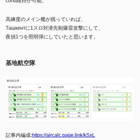
cond維持が可能。
高練度のメイン艦が残っていれば、
Ташкентに1スロ対潜先制爆雷攻撃にして、
夜偵1つを照明弾にしていたと思います。
基地航空隊
記事内編成:
https://aircalc.page.link/kSxL