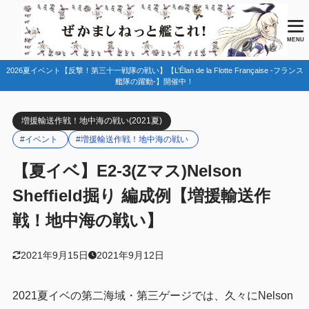
目次
MENU
2026夏イベント【反撃！第三十一戦隊の戦い】【L’Élan de la Flotte Française -フランス
1
マップ情報
艦隊の躍動-】開催中！
ドロップ情報
1.1
増援輸送作戦！地中海の戦い(2021夏)
史実艦/特効艦
1.2
#イベント
#増援輸送作戦！地中海の戦い
友軍艦隊
1.3
【夏イベ】E2-3(Zマス)Nelson
2
編成例
Sheffield掘り 編成例【増援輸送作
第一艦隊
2.1
戦！地中海の戦い】
艦載機熟練度について
2.1.1
第二艦隊
2.2
2021年9月15日
2021年9月12日
基地航空隊
2.3
2021夏イベの第二海域・第三ゲージでは、久々にNelson
3
まとめ