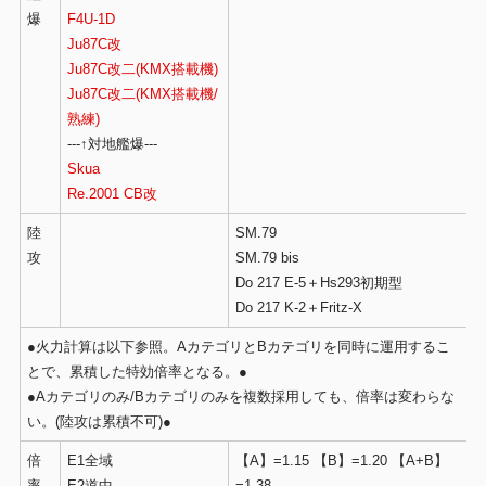
爆
F4U-1D
Ju87C改
Ju87C改二(KMX搭載機)
Ju87C改二(KMX搭載機/
熟練)
---↑対地艦爆---
Skua
Re.2001 CB改
陸
SM.79
攻
SM.79 bis
Do 217 E-5＋Hs293初期型
Do 217 K-2＋Fritz-X
●火力計算は以下参照。AカテゴリとBカテゴリを同時に運用するこ
とで、累積した特効倍率となる。●
●Aカテゴリのみ/Bカテゴリのみを複数採用しても、倍率は変わらな
い。(陸攻は累積不可)●
倍
E1全域
【A】=1.15 【B】=1.20 【A+B】
率
E2道中
=1.38