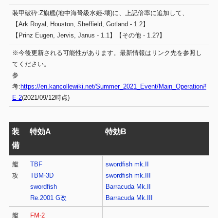
装甲破砕:Z旗艦(地中海弩級水姫-壊)に、上記倍率に追加して、
【Ark Royal, Houston, Sheffield, Gotland - 1.2】
【Prinz Eugen, Jervis, Janus - 1.1】【その他 - 1.2?】
※今後更新される可能性があります。最新情報はリンク先を参照し
てください。
参
考:
https://en.kancollewiki.net/Summer_2021_Event/Main_Operation#
E-2
(2021/09/12時点)
装
特効A
特効B
備
艦
TBF
swordfish mk.II
攻
TBM-3D
swordfish mk.III
swordfish
Barracuda Mk.II
Re.2001 G改
Barracuda Mk.III
艦
FM-2