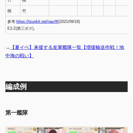
竹
桃
桃
竹
参考:
https://tsunkit.net/nav/#/
(2021/09/18)
E2-Z(第三ボス)。
→
【夏イベ】来援する友軍艦隊一覧【増援輸送作戦！地
中海の戦い】
編成例
第一艦隊