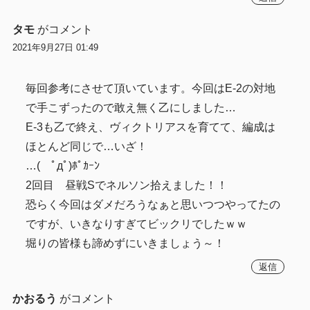
タモ
がコメント
2021年9月27日 01:49
毎回参考にさせて頂いています。今回はE-2の対地
で手こずったので敢え無く乙にしました…
E-3も乙で終え、ヴィクトリアスを育てて、編成は
ほとんど同じで…いざ！
…( ﾟдﾟ)ﾎﾟｶｰﾝ
2回目 昼戦Sでネルソン拾えました！！
恐らく今回はダメだろうなぁと思いつつやってたの
ですが、いきなりすぎてビックリでしたｗｗ
堀りの皆様も諦めずにいきましょう～！
返信
かおるう
がコメント