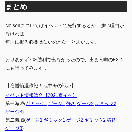
まとめ
Nelsonについてはイベントで先行するとか、強い理由が
なければ
無理に掘る必要はないのかなーと思います。
とりあえず70S勝利で出なかったので、出ると噂のE3-4
にも行ってみます…
【増援輸送作戦！地中海の戦い】
イベント情報総合【2021夏イベ】
第一海域(
ギミック1
ゲージ1
任務
ゲージ2
ギミック2
ゲージ3
)
第二海域(
ゲージ1
ギミック1
ゲージ2
ギミック2
破砕
ゲージ3
)