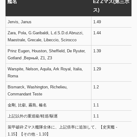
艦名
E2 Zマス(第三ボ
ス)
Jervis, Janus
1.49
Zara, Pola, G.Garibaldi, L.d.S.D.d.Abruzzi,
1.44
Maestrale, Grecale, Libeccio, Scirocco
Prinz Eugen, Houston, Sheffield, De Ryuter,
1.39
Gotland ,Верный, Z1, Z3
Warspite, Nelson, Aquila, Ark Royal, Italia,
1.29
Roma
Bismarck, Washington, Richelieu,
1.2
Commandant Teste
金剛, 比叡, 霧島, 榛名
1.1
上記以外の重巡級/軽巡/駆逐
1.1
装甲破砕:Zマス艦隊全体に、上記倍率に追加して、【史実艦 -
1.15】【その他 - 1.10】