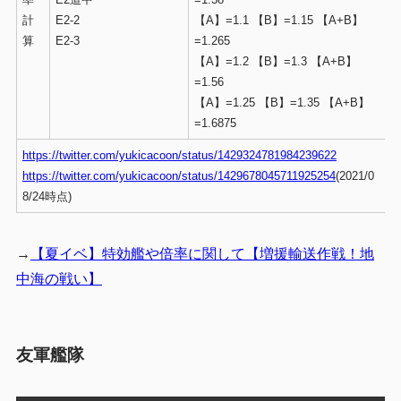
計
E2-2
【A】=1.1 【B】=1.15 【A+B】
算
E2-3
=1.265
【A】=1.2 【B】=1.3 【A+B】
=1.56
【A】=1.25 【B】=1.35 【A+B】
=1.6875
https://twitter.com/yukicacoon/status/1429324781984239622
https://twitter.com/yukicacoon/status/1429678045711925254
(2021/0
8/24時点)
→
【夏イベ】特効艦や倍率に関して【増援輸送作戦！地
中海の戦い】
友軍艦隊