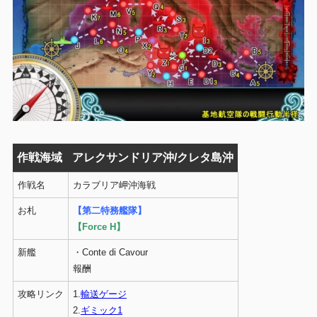
作戦海域
アレクサンドリア沖/クレタ島沖
作戦名
カラブリア岬沖海戦
お札
【第二特務艦隊】
【Force H】
新艦
・Conte di Cavour
報酬
攻略リンク
1.
輸送ゲージ
2.
ギミック1