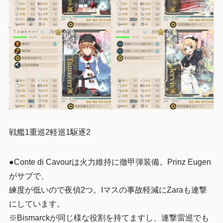
戦艦1重巡2軽巡1駆逐2
●Conte di Cavourは火力維持に徹甲弾装備。Prinz Eugen
がサブで、
練度が低いので夜偵2つ。Iマスの事故軽減にZaraも連撃
にしています。
※Bismarckが同じ様な役割を持てますし、連撃雷巡でも