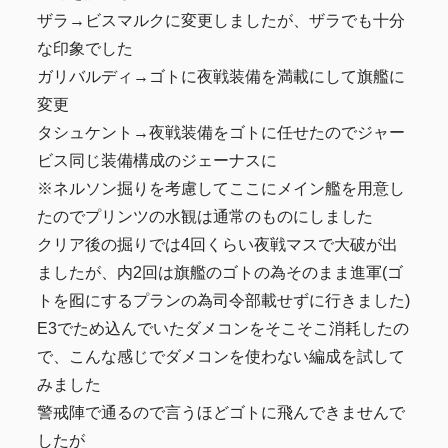
ザラ→ビスマルクに変更しましたが、ザラでも十分
な印象でした
ガリバルディ→ゴトに夜戦装備を満載にして旗艦に
変更
タシュケント→夜戦装備をゴトに任せたのでジャー
ビス同じ装備構成のジェーナスに
※ネルソン掘りを考慮してここにメイン艦を用意し
たのでプリンツの水観は通常のものにしました
クリア後の掘りでは4回くらい夜戦マスで大破が出
ましたが、内2回は旗艦のゴトの為そのまま進軍(ゴ
トを囮にするプランの為司令部載せずに行きました)
E3でため込んでいたダメコンをそこそこ消耗したの
で、こんな感じでダメコンを使わない編成を試して
みました
警戒陣で通るので言うほどゴトに飛んできませんで
したが