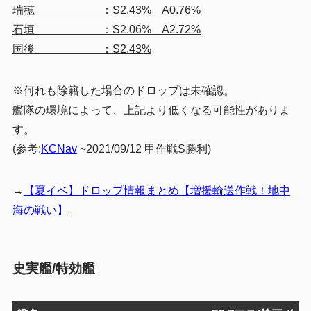
瑞穂 ：S2.43% A0.76%
石垣 ：S2.06% A2.72%
国後 ：S2.43%
※何れも除籍した場合のドロップは未確認。
艦隊の環境によって、上記より低くなる可能性がありま
す。
(参考:
KCNav
~2021/09/12 甲作戦S勝利)
→
【夏イベ】ドロップ情報まとめ【増援輸送作戦！地中
海の戦い】
史実艦/特効艦