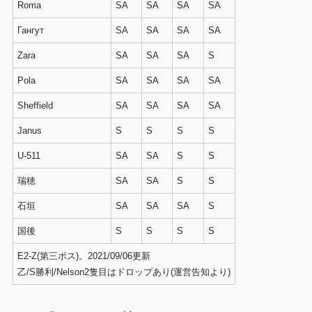
Roma
SA
SA
SA
SA
Гангут
SA
SA
SA
SA
Zara
SA
SA
SA
S
Pola
SA
SA
SA
SA
Sheffield
SA
SA
SA
SA
Janus
S
S
S
S
U-511
SA
SA
S
S
瑞穂
SA
SA
S
S
石垣
SA
SA
SA
S
国後
S
S
S
S
E2-Z(第三ボス)。2021/09/06更新
乙/S勝利/Nelson2隻目はドロップあり(運営告知より)