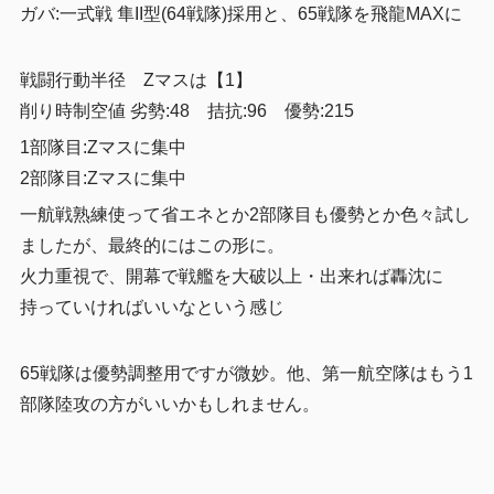
ガバ:一式戦 隼II型(64戦隊)採用と、65戦隊を飛龍MAXに
戦闘行動半径 Zマスは【1】
削り時制空値 劣勢:48 拮抗:96 優勢:215
1部隊目:Zマスに集中
2部隊目:Zマスに集中
一航戦熟練使って省エネとか2部隊目も優勢とか色々試し
ましたが、最終的にはこの形に。
火力重視で、開幕で戦艦を大破以上・出来れば轟沈に
持っていければいいなという感じ
65戦隊は優勢調整用ですが微妙。他、第一航空隊はもう1
部隊陸攻の方がいいかもしれません。