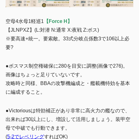
空母4水母1軽巡1
【Force H】
【JLNPXZ】(L:対潜 N:通常 X:夜戦 Z:ボス)
※要高速+統一。要索敵。
33式分岐点係数3で106以上必
要?
●ボスマス制空権確保に280を目安に調整(画像で276)。
画像はちょっと足りていないです。
攻略時と同様、BBAの攻撃機編成と・艦載機特効を基本
に編成すること。
●Victoriousは特効補正があり非常に高火力の艦なので、
出来れば30以上にし、増設して活用しましょう。装甲空
母で中破でも行動できます。
(
5-2でレベリング
すればOK)