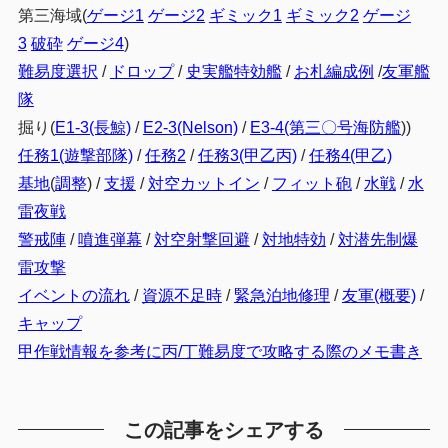
第三海域(
ゲージ1
ゲージ2
ギミック1
ギミック2
ゲージ
3
破砕
ゲージ4
)
難易度選択
/
ドロップ
/
史実艦特効艦
/
お札編成例
/
友軍艦
隊
掘り(
E1-3(長鯨)
/
E2-3(Nelson)
/
E3-4(第三〇号海防艦
)
)
任務1(遊撃部隊)
/
任務2
/
任務3(甲乙丙)
/
任務4(甲乙)
基地
(
調整
) /
支援
/
対空カットイン
/
フィット砲
/
水戦
/
水
雷夜戦
警戒陣
/
噴進弾幕
/
対空射撃回避
/
対地特効
/
対潜先制爆
雷攻撃
イベントの流れ
/
資源不足時
/
緊急泊地修理
/
友軍(概要)
/
キャップ
甲作戦情報を参考に丙/丁難易度で攻略する際のメモ書き
この記事をシェアする