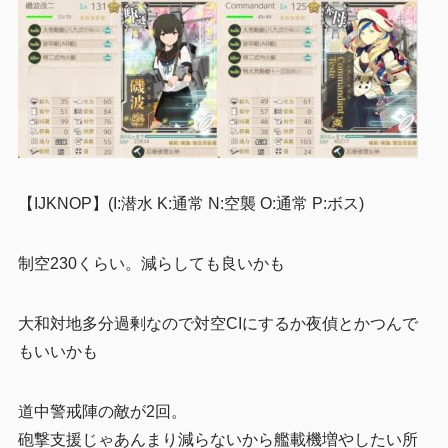
【IJKNOP】(I:潜水 K:通常 N:空襲 O:通常 P:ボス)
制空230くらい。減らしても良いかも
大和対地多分過剰なので対空CIにするか夜偵とかつんで
もいいかも
道中警戒陣の敵が2回。
砲撃支援じゃあんまり減らないから艦載機増やしたい所