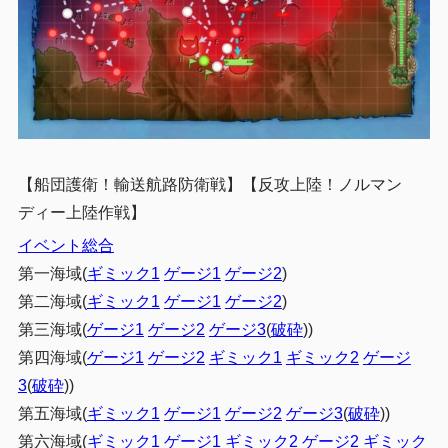
【船団護衛！輸送航路防衛戦】【反攻上陸！ノルマン
ディー上陸作戦】
イベント総合
第一海域(
ギミック1
ゲージ1
ゲージ2
)
第二海域(
ギミック1
ゲージ1
ゲージ2
)
第三海域(
ゲージ1
ゲージ2
ゲージ3
(
破砕
))
第四海域(
ゲージ1
ゲージ2
ギミック1
ギミック2
ゲージ
3
(
破砕
))
第五海域(
ギミック1
ゲージ1
ゲージ2
ゲージ3
(
破砕
))
第六海域(
ギミック1
ゲージ1
ギミック2
ゲージ2
ギミック