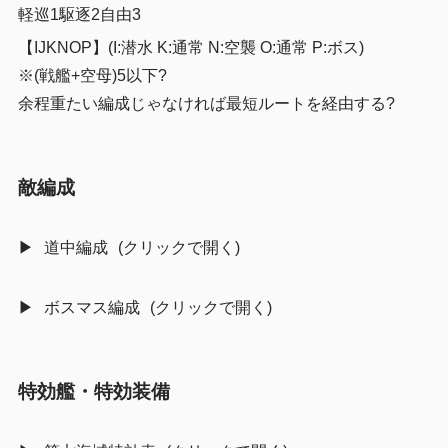
軽巡1駆逐2自由3
【IJKNOP】(I:潜水 K:通常 N:空襲 O:通常 P:ボス)
※(戦艦+空母)5以下?
余程重たい編成じゃなければ最短ルートを経由する?
敵編成
道中編成
ボスマス編成
特効艦・特効装備