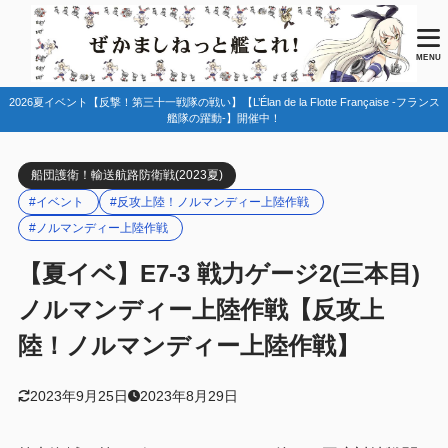
目次
MENU
2026夏イベント【反撃！第三十一戦隊の戦い】【L’Élan de la Flotte Française -フランス
1
マップ情報
艦隊の躍動-】開催中！
ルート固定
1.1
船団護衛！輸送航路防衛戦(2023夏)
空母機動部隊
1.1.1
#イベント
#反攻上陸！ノルマンディー上陸作戦
敵編成
1.2
#ノルマンディー上陸作戦
特効艦・特効装備
1.3
【夏イベ】E7-3 戦力ゲージ2(三本目)
艦載機特効・基地特効
1.4
ノルマンディー上陸作戦【反攻上
海域攻略手順
1.5
陸！ノルマンディー上陸作戦】
2
編成例
2023年9月25日
2023年8月29日
第一艦隊
2.1
第二艦隊
2.2