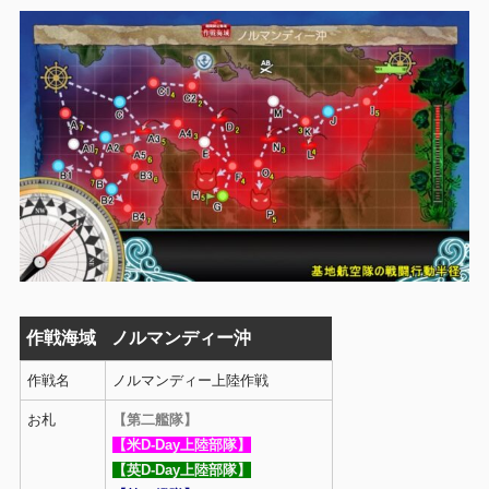
作戦海域
ノルマンディー沖
作戦名
ノルマンディー上陸作戦
お札
【第二艦隊】
【米D-Day上陸部隊】
【英D-Day上陸部隊】