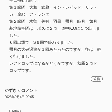
空母機動部隊で、
第１艦隊 大和、武蔵、イントレピッド、サラト
ガ、摩耶、アトランタ
第２艦隊 木曽、矢矧、羽黒、照月、睦月、如月
基地航空隊は、ボスに２つ、道中K,Oに１つ出しま
した。
６回出撃で、S６回で終わりました。
照月の大破退避が１回あたったのですが、後は、軽
く行けました。
レアドロップになるかどうかですが、秋霜２つド
ロップです。
返信
かずき
がコメント
2023年9月4日 00:05
甲作戦