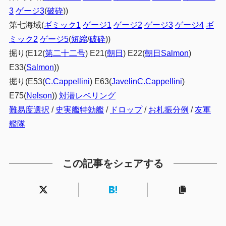
3
ゲージ3
(
破砕
))
第七海域(
ギミック1
ゲージ1
ゲージ2
ゲージ3
ゲージ4
ギ
ミック2
ゲージ5
(
短縮
/
破砕
))
掘り(E12(
第二十二号
) E21(
朝日
) E22(
朝日Salmon
)
E33(
Salmon
))
掘り(E53(
C.Cappellini
) E63(
JavelinC.Cappellini
)
E75(
Nelson
))
対潜レベリング
難易度選択
/
史実艦特効艦
/
ドロップ
/
お札振分例
/
友軍
艦隊
この記事をシェアする