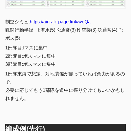
制空シミュ:
https://aircalc.page.link/woQa
戦闘行動半径 I:潜水(5) K:通常(3) N:空襲(3) O:通常(4) P:
ボス(5)
1部隊目:Iマスに集中
2部隊目:ボスマスに集中
3部隊目:ボスマスに集中
1部隊東海で想定。対地装備が揃っていれば余力があるの
で、
必要に応じてもう1部隊を道中に振り分けてもいいかもし
れません。
編成例(先行)