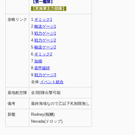
【第一艦隊】
【英海軍主力部隊】
攻略リンク
1.
ギミック1
2.
輸送ゲージ1
3.
戦力ゲージ1
4.
戦力ゲージ2
5.
輸送ゲージ2
6.
ギミック2
7.
短縮
8.
装甲破砕
9.
戦力ゲージ3
全体:
イベント総合
基地航空隊
全3部隊出撃可能
備考
最終海域なので乙以下札制限無し
新艦
Rodney(報酬)
Nevada(ドロップ)