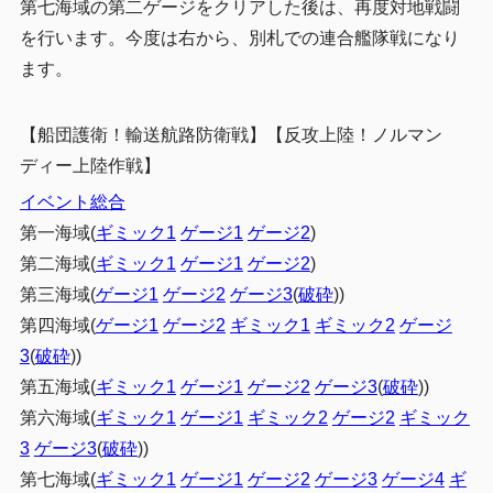
第七海域の第二ゲージをクリアした後は、再度対地戦闘
支援艦隊
2.3
を行います。今度は右から、別札での連合艦隊戦になり
基地航空隊
ます。
2.4
3
編成例(先行)
【船団護衛！輸送航路防衛戦】【反攻上陸！ノルマン
第一艦隊
3.1
ディー上陸作戦】
第二艦隊
3.2
イベント総合
基地航空隊
3.3
第一海域(
ギミック1
ゲージ1
ゲージ2
)
第二海域(
ギミック1
ゲージ1
ゲージ2
)
4
まとめ
第三海域(
ゲージ1
ゲージ2
ゲージ3
(
破砕
))
第四海域(
ゲージ1
ゲージ2
ギミック1
ギミック2
ゲージ
3
(
破砕
))
第五海域(
ギミック1
ゲージ1
ゲージ2
ゲージ3
(
破砕
))
第六海域(
ギミック1
ゲージ1
ギミック2
ゲージ2
ギミック
3
ゲージ3
(
破砕
))
第七海域(
ギミック1
ゲージ1
ゲージ2
ゲージ3
ゲージ4
ギ