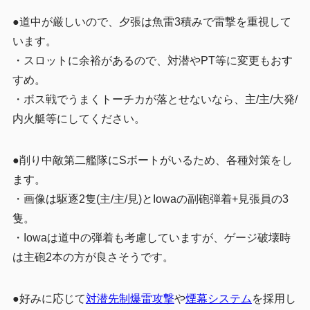
●道中が厳しいので、夕張は魚雷3積みで雷撃を重視して
います。
・スロットに余裕があるので、対潜やPT等に変更もおす
すめ。
・ボス戦でうまくトーチカが落とせないなら、主/主/大発/
内火艇等にしてください。
●削り中敵第二艦隊にSボートがいるため、各種対策をし
ます。
・画像は駆逐2隻(主/主/見)とIowaの副砲弾着+見張員の3
隻。
・Iowaは道中の弾着も考慮していますが、ゲージ破壊時
は主砲2本の方が良さそうです。
●好みに応じて
対潜先制爆雷攻撃
や
煙幕システム
を採用し