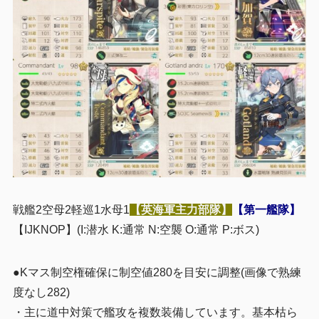
戦艦2空母2軽巡1水母1
【英海軍主力部隊】
【第一艦隊】
【IJKNOP】(I:潜水 K:通常 N:空襲 O:通常 P:ボス)
●Kマス制空権確保に制空値280を目安に調整(画像で熟練
度なし282)
・主に道中対策で艦攻を複数装備しています。基本枯ら