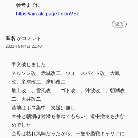
参考までに
https://aircalc.page.link/nVSe
返信
匿名
がコメント
2023年9月4日 21:40
甲突破しました
ネルソン改、赤城改二、ウォースパイト改、大鳳
改、多摩改二、摩耶改二
最上改二、雪風改二、ゴト改二、沖波改二、朝潮改
二、大井改二
基地はボス集中、支援は無し
大井と朝潮は対潜も兼ねてもらい、道中撤退も少な
めでした
空母は枯れ気味だったから、一隻を艦戦キャリアに