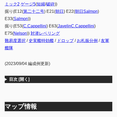
ミック2
ゲージ5
(
短縮
/
破砕
))
掘り(E12(
第二十二号
) E21(
朝日
) E22(
朝日Salmon
)
E33(
Salmon
))
掘り(E53(
C.Cappellini
) E63(
JavelinC.Cappellini
)
E75(
Nelson
))
対潜レベリング
難易度選択
/
史実艦特効艦
/
ドロップ
/
お札振分例
/
友軍
艦隊
(2023/09/04 編成例更新)
目次
[開く]
マップ情報