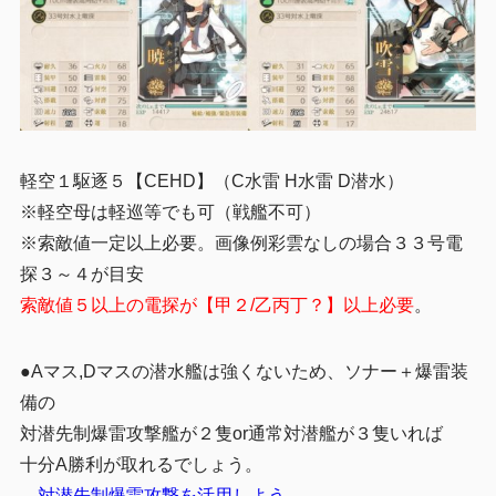
軽空１駆逐５【CEHD】（C水雷 H水雷 D潜水）
※軽空母は軽巡等でも可（戦艦不可）
※索敵値一定以上必要。画像例彩雲なしの場合３３号電
探３～４が目安
索敵値５以上の電探が【甲２/乙丙丁？】以上必要
。
●Aマス,Dマスの潜水艦は強くないため、ソナー＋爆雷装
備の
対潜先制爆雷攻撃艦が２隻or通常対潜艦が３隻いれば
十分A勝利が取れるでしょう。
→
対潜先制爆雷攻撃を活用しよう