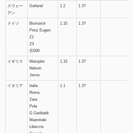
スウェー
Gotland
1.2
1.3?
デン
ドイツ
Bismarck
1.15
1.3?
Prinz Eugen
Z1
Z3
呂500
イギリス
Warspite
1.15
1.3?
Nelson
Jervis
イタリア
Italia
1.1
1.3?
Roma
Zara
Pola
G.Garibaldi
Maestrale
Libeccio