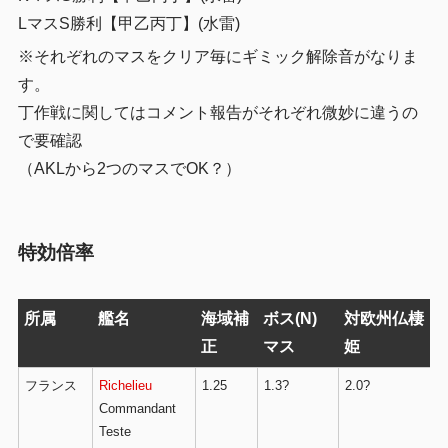
LマスS勝利【甲乙丙丁】(水雷)
※それぞれのマスをクリア毎にギミック解除音がなりま
す。
丁作戦に関してはコメント報告がそれぞれ微妙に違うの
で要確認
（AKLから2つのマスでOK？）
特効倍率
所属
艦名
海域補
ボス(N)
対欧州仏棲
正
マス
姫
フランス
Richelieu
1.25
1.3?
2.0?
Commandant
Teste