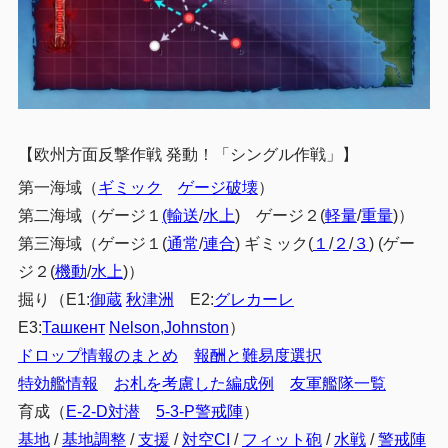
【欧州方面反撃作戦 発動！「シングル作戦」】
第一海域（
ギミック
ゲージ破壊
）
第二海域（ゲージ１
(輸送
/
水上
) ゲージ２(
軽量
/
重量
)）
第三海域（ゲージ１(
通常
/
連合
) ギミック(
１
/
２
/
３
) (ゲー
ジ２(
機動
/
水上
)）
掘り（E1:
御蔵
秋津洲
E2:
グレカーレ
E3:
Ташкент
Nelson,Johnston
）
ドロップ情報のまとめ
報酬と難易度選択
特効艦情報
お札を考慮した編成例
友軍艦隊一覧
育成（
E-2-D対潜
5-3-P警戒陣
）
基地
/
基地調整
/
支援
/
対空CI
/
フィット砲
/
水戦
/
警戒陣