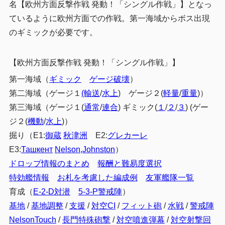
名【欧州方面反撃作戦 発動！「シングル作戦」】となっ
基地航空隊を採用する場合
3.3
ているように欧州方面での作戦。第一海域からボス出現
のギミックが必要です。
4
まとめ
【欧州方面反撃作戦 発動！「シングル作戦」】
第一海域（
ギミック
ゲージ破壊
）
第二海域（ゲージ１
(輸送
/
水上
) ゲージ２(
軽量
/
重量
)）
第三海域（ゲージ１(
通常
/
連合
) ギミック(
１
/
２
/
３
) (ゲー
ジ２(
機動
/
水上
)）
掘り（E1:
御蔵
秋津洲
E2:
グレカーレ
E3:
Ташкент
Nelson,Johnston
）
ドロップ情報のまとめ
報酬と難易度選択
特効艦情報
お札を考慮した編成例
友軍艦隊一覧
育成（
E-2-D対潜
5-3-P警戒陣
）
基地
/
基地調整
/
支援
/
対空CI
/
フィット砲
/
水戦
/
警戒陣
NelsonTouch
/
長門特殊砲撃
/
対空噴進弾幕
/
対空射撃回