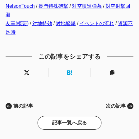
NelsonTouch
/
長門特殊砲撃
/
対空噴進弾幕
/
対空射撃回
避
友軍(概要)
/
対地特効
/
対地艦爆
/
イベントの流れ
/
資源不
足時
この記事をシェアする
前の記事
次の記事
記事一覧へ戻る