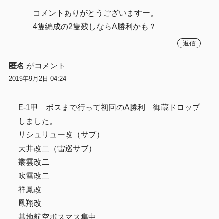
コメントありがとうございますー。
4隻編成の2隻残しならA勝利かも？
返信
匿名
がコメント
2019年9月2日 04:24
E-1甲 ボスまで行って初回のA勝利 御蔵ドロップ
しました。
リシュリュー改（サブ）
大井改二（雷巡サブ）
叢雲改二
吹雪改二
祥鳳改
鳳翔改
基地航空ボスマス集中