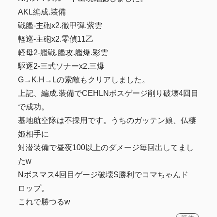
AKL編成.装備
戦艦-主砲x2.徹甲弾.紫雲
軽巡-主砲x2.零偵11乙
軽母2-艦戦.艦攻.艦爆.彩雲
駆逐2-三式ソナーx2.三爆
G→K,H→Lの索敵もクリアしました。
上記、編成.装備でCEHLNボスゲージ削り破壊4回目
で成功。
基地航空隊は不採用です。うちのガッテン娘、仏棲
姫相手に
対潜装備で昼夜100以上のダメージ毎回出してまし
たw
Nボスマス4回目ゲージ破壊S勝利でコマちゃんド
ロップ。
これで勝つるw