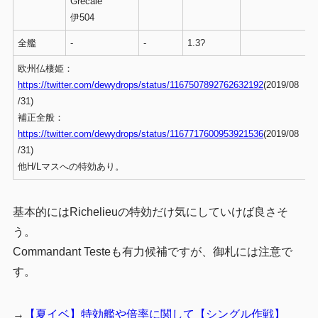
Grecale
伊504
全艦
-
-
1.3?
欧州仏棲姫：
https://twitter.com/dewydrops/status/1167507892762632192
(2019/08
/31)
補正全般：
https://twitter.com/dewydrops/status/1167717600953921536
(2019/08
/31)
他H/Lマスへの特効あり。
基本的にはRichelieuの特効だけ気にしていけば良さそ
う。
Commandant Testeも有力候補ですが、御札には注意で
す。
→
【夏イベ】特効艦や倍率に関して【シングル作戦】