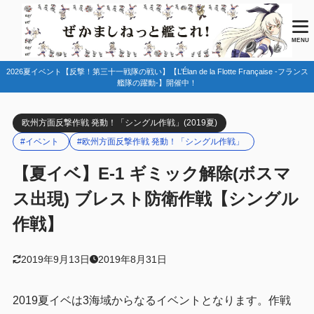
目次
MENU
2026夏イベント【反撃！第三十一戦隊の戦い】【L’Élan de la Flotte Française -フランス
1
はじめに
艦隊の躍動-】開催中！
御札情報
1.1
欧州方面反撃作戦 発動！「シングル作戦」(2019夏)
2
マップ情報
#イベント
#欧州方面反撃作戦 発動！「シングル作戦」
ルート情報
2.1
【夏イベ】E-1 ギミック解除(ボスマ
ギミック内容
2.2
ス出現) ブレスト防衛作戦【シングル
特効倍率
2.3
作戦】
友軍艦隊
2.4
3
編成例
2019年9月13日
2019年8月31日
Dマス（甲）
3.1
2019夏イベは3海域からなるイベントとなります。作戦
Aマス Kマス Lマス(甲乙丙丁)
3.2