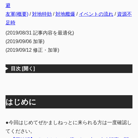
避
友軍(概要)
/
対地特効
/
対地艦爆
/
イベントの流れ
/
資源不
足時
(2019/08/31 記事内容を最適化)
(2019/09/06 加筆)
(2019/09/12 修正・加筆)
目次
[開く]
はじめに
●今回はじめてぜかましねっとに来られる方は一度確認し
てください。