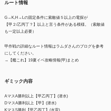
ルート情報
G→K,H→Lの固定条件に索敵値５以上の電探が
【甲２/乙丙丁？】以上と言う条件がある模様。（索敵値
も一定以上必要）
甲作戦の詳細なルート情報はラムダさんのブログを参考
にしてください。
→【艦これ】19夏イベ攻略情報(甲)まとめ
ギミック内容
AマスA勝利以上【甲乙丙丁】(潜水)
DマスA勝利以上【甲】(潜水)
KマスS勝利【甲乙丙丁】(水雷)