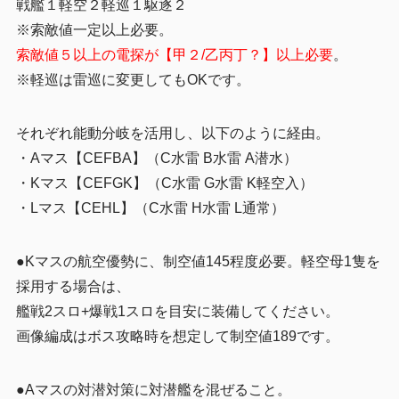
戦艦１軽空２軽巡１駆逐２
※索敵値一定以上必要。
索敵値５以上の電探が【甲２/乙丙丁？】以上必要
。
※軽巡は雷巡に変更してもOKです。
それぞれ能動分岐を活用し、以下のように経由。
・Aマス【CEFBA】（C水雷 B水雷 A潜水）
・Kマス【CEFGK】（C水雷 G水雷 K軽空入）
・Lマス【CEHL】（C水雷 H水雷 L通常）
●Kマスの航空優勢に、制空値145程度必要。軽空母1隻を
採用する場合は、
艦戦2スロ+爆戦1スロを目安に装備してください。
画像編成はボス攻略時を想定して制空値189です。
●Aマスの対潜対策に対潜艦を混ぜること。