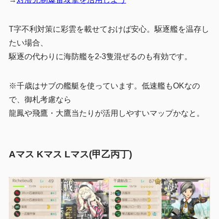
T字不利対策に彩雲を載せておけば安心。駆逐艦を温存し
たい場合、
駆逐の代わりに海防艦を2-3隻混ぜるのも有効です。
※千歳はサブの艦艇を使っています。低速艦もOKなの
で、御札考慮なら
龍鳳や飛鷹・大鷹当たりが活用しやすいマップかなと。
Aマス Kマス Lマス(甲乙丙丁)