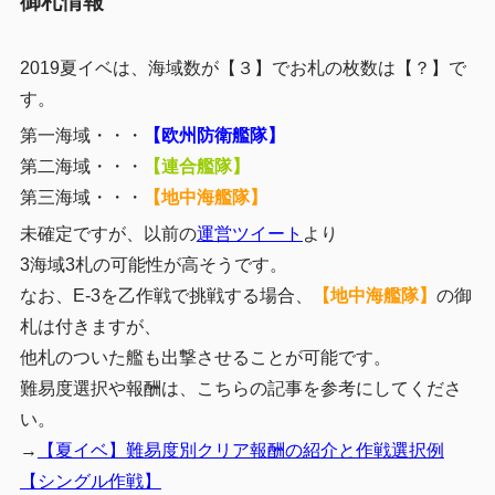
御札情報
2019夏イベは、海域数が【３】でお札の枚数は【？】で
す。
第一海域・・・
【欧州防衛艦隊】
第二海域・・・
【連合艦隊】
第三海域・・・
【地中海艦隊】
未確定ですが、以前の
運営ツイート
より
3海域3札の可能性が高そうです。
なお、E-3を乙作戦で挑戦する場合、
【地中海艦隊】
の御
札は付きますが、
他札のついた艦も出撃させることが可能です。
難易度選択や報酬は、こちらの記事を参考にしてくださ
い。
→
【夏イベ】難易度別クリア報酬の紹介と作戦選択例
【シングル作戦】