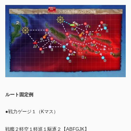
ルート固定例
●戦力ゲージ１（Kマス）
戦艦２軽空１軽巡１駆逐２【ABFGJK】