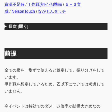
資源不足時
/
丁作戦(初イベ)準備
/
５－３育
成
/
NelsonTouch
/
ながもんタッチ
目次
[開く]
前提
全ての艦を一隻ずつ使えると仮定して、振り分けをして
います。
甲作戦を想定しているため、乙以下については考慮して
いません。
今イベントは特効でのダメージ倍率が結構大きめなの