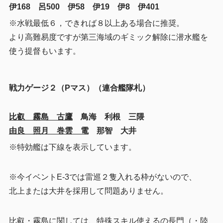
伊168 呂500 伊58 伊19 伊8 伊401
※水戦最低６，できれば８以上ある場合に推奨。
より高難易度ですが第三海域のギミック解除に潜水艦を
使う提督もいます。
戦力ゲージ２（Pマス）（連合艦隊札）
比叡 霧島 古鷹
鳥海 利根 三隈
由良 照月 巻雲 電
那智 大井
※特効艦は下線を表示しています。
※今イベントE-3では雷巡２隻入れる枠がないので、
北上または大井を採用して問題ありません。
比叡・霧島に関しては、特殊スキル使えるの長門（・陸