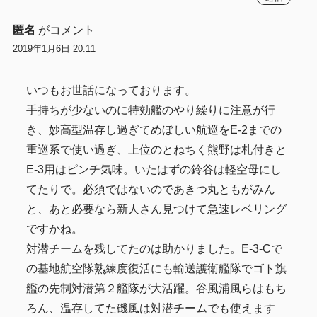
匿名
がコメント
2019年1月6日 20:11
いつもお世話になっております。
手持ちが少ないのに特効艦のやり繰りに注意が行
き、妙高型温存し過ぎてめぼしい航巡をE-2までの
重巡系で使い過ぎ、上位のとねちく熊野は札付きと
E-3用はピンチ気味。いたはずの鈴谷は軽空母にし
てたりで。必須ではないのであきつ丸ともがみん
と、あと必要なら新人さん見つけて急速レベリング
ですかね。
対潜チームを残してたのは助かりました。E-3-Cで
の基地航空隊熟練度復活にも輸送護衛艦隊でゴト旗
艦の先制対潜第２艦隊が大活躍。谷風浦風らはもち
ろん、温存してた磯風は対潜チームでも使えます