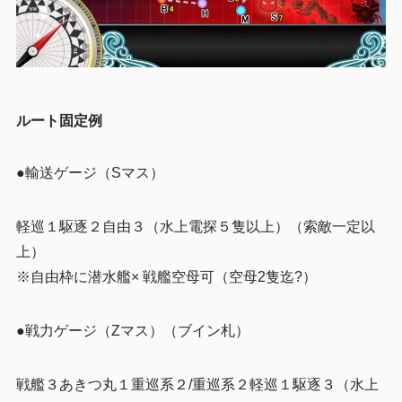
ルート固定例
●輸送ゲージ（Sマス）
軽巡１駆逐２自由３（水上電探５隻以上）（索敵一定以
上）
※自由枠に潜水艦× 戦艦空母可（空母2隻迄?）
●戦力ゲージ（Zマス）（ブイン札）
戦艦３あきつ丸１重巡系２/重巡系２軽巡１駆逐３（水上