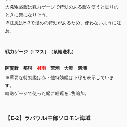
大発駆逐艦は戦力ゲージで特効のある艦を使うと掘りの
ときに楽になりそう。
※江風はE-3で強めの特効があるため、使わないように注
意。
戦力ゲージ（Lマス）（鼠輸送札）
阿賀野 那珂
村雨
荒潮 大潮 満潮
※重要な特効艦は赤・他特効艦は下線を表示していま
す。
輸送ゲージで使った艦に軽巡を1隻追加。
【E-2】ラバウル/中部ソロモン海域