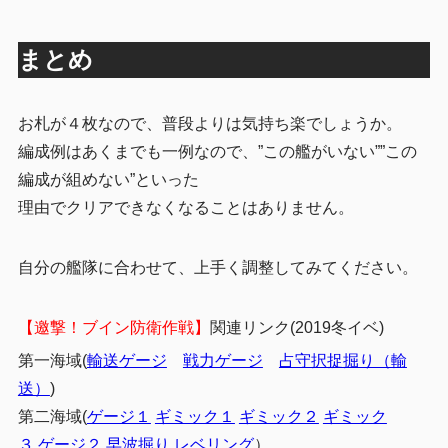
まとめ
お札が４枚なので、普段よりは気持ち楽でしょうか。
編成例はあくまでも一例なので、”この艦がいない””この
編成が組めない”といった
理由でクリアできなくなることはありません。
自分の艦隊に合わせて、上手く調整してみてください。
【邀撃！ブイン防衛作戦】
関連リンク(2019冬イベ)
第一海域(
輸送ゲージ
戦力ゲージ
占守択捉掘り（輸
送）
)
第二海域(
ゲージ１
ギミック１
ギミック２
ギミック
３
ゲージ２
早波掘り
レベリング
）