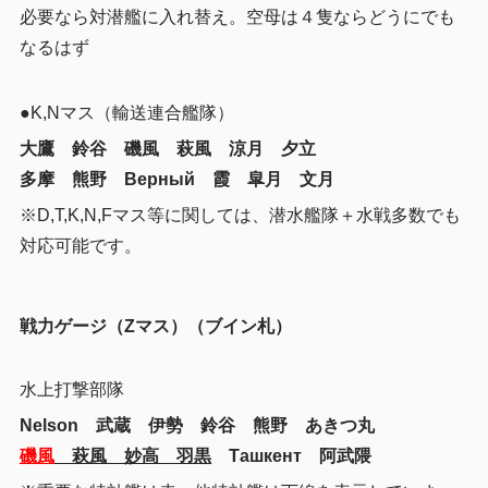
必要なら対潜艦に入れ替え。空母は４隻ならどうにでも
なるはず
●K,Nマス（輸送連合艦隊）
大鷹 鈴谷 磯風 萩風 涼月 夕立
多摩 熊野 Верный 霞 皐月 文月
※D,T,K,N,Fマス等に関しては、潜水艦隊＋水戦多数でも
対応可能です。
戦力ゲージ（Zマス）（ブイン札）
水上打撃部隊
Nelson 武蔵 伊勢 鈴谷 熊野 あきつ丸
磯風
萩風 妙高 羽黒
Ташкент 阿武隈