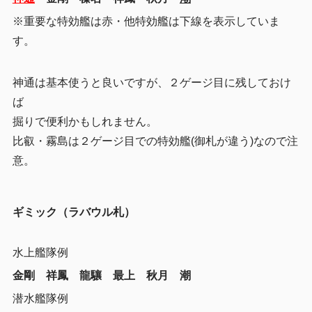
※重要な特効艦は赤・他特効艦は下線を表示していま
す。
神通は基本使うと良いですが、２ゲージ目に残しておけ
ば
掘りで便利かもしれません。
比叡・霧島は２ゲージ目での特効艦(御札が違う)なので注
意。
ギミック（ラバウル札）
水上艦隊例
金剛 祥鳳 龍驤 最上 秋月 潮
潜水艦隊例