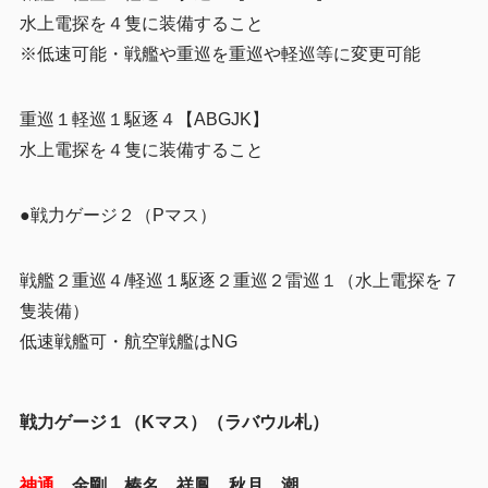
水上電探を４隻に装備すること
※低速可能・戦艦や重巡を重巡や軽巡等に変更可能
重巡１軽巡１駆逐４【ABGJK】
水上電探を４隻に装備すること
●戦力ゲージ２（Pマス）
戦艦２重巡４/軽巡１駆逐２重巡２雷巡１（水上電探を７
隻装備）
低速戦艦可・航空戦艦はNG
戦力ゲージ１（Kマス）（ラバウル札）
神通
金剛 榛名 祥鳳 秋月
潮