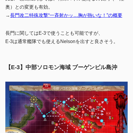
奥）との変更も有効。
→
長門改二特殊攻撃“一斉射かッ…胸が熱いな！”の概要
長門に関してはE-3で使うことも可能ですが、
E-3は通常艦隊でも使えるNelsonを出すと良さそう。
【E-3】中部ソロモン海域 ブーゲンビル島沖