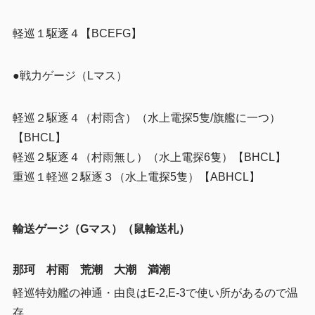
軽巡１駆逐４【BCEFG】
●戦力ゲージ（Lマス）
軽巡２駆逐４（村雨含）（水上電探5隻/旗艦に一つ）
【BHCL】
軽巡２駆逐４（村雨無し）（水上電探6隻）【BHCL】
重巡１軽巡２駆逐３（水上電探5隻）【ABHCL】
輸送ゲージ（Gマス）（鼠輸送札）
那珂 村雨 荒潮 大潮 満潮
軽巡特効艦の神通・由良はE-2,E-3で使い所があるので温
存。