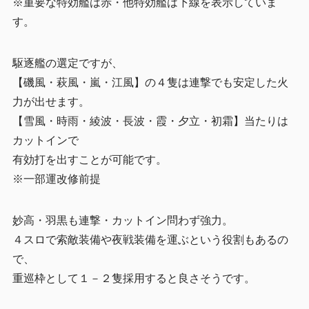
※重要な特効艦は赤・他特効艦は下線を表示していま
す。
駆逐艦の選定ですが、
【磯風・萩風・嵐・江風】の４隻は連撃でも安定した火
力が出せます。
【雪風・時雨・綾波・長波・霞・夕立・初霜】当たりは
カットインで
有効打を出すことが可能です。
※一部運改修前提
妙高・羽黒も連撃・カットイン問わず強力。
４スロで索敵装備や夜戦装備を運ぶという役割もあるの
で、
重巡枠として１－２隻採用すると良さそうです。