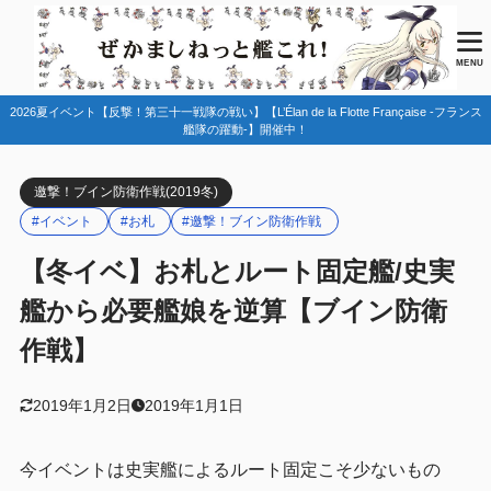
目次
MENU
2026夏イベント【反撃！第三十一戦隊の戦い】【L’Élan de la Flotte Française -フランス
1
前提
艦隊の躍動-】開催中！
お札情報
1.1
邀撃！ブイン防衛作戦(2019冬)
特効ダメージ情報
1.2
#イベント
#お札
#邀撃！ブイン防衛作戦
2
ルート固定編成例
【冬イベ】お札とルート固定艦/史実
【E-1】ブラケット水道/クラ湾沖
2.1
艦から必要艦娘を逆算【ブイン防衛
ルート固定例
2.1.1
作戦】
輸送ゲージ（Gマス）（鼠輸送札）
2.1.2
戦力ゲージ（Lマス）（鼠輸送札）
2.1.3
2019年1月2日
2019年1月1日
【E-2】ラバウル/中部ソロモン海域
2.2
今イベントは史実艦によるルート固定こそ少ないもの
ルート固定例
2.2.1