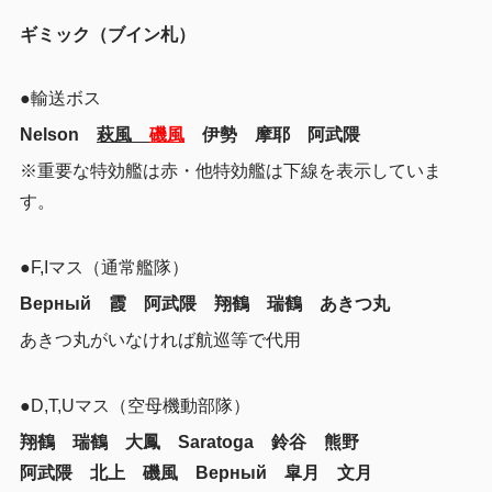
ギミック（ブイン札）
●輸送ボス
Nelson
萩風
磯風
伊勢 摩耶 阿武隈
※重要な特効艦は赤・他特効艦は下線を表示していま
す。
●F,Iマス（通常艦隊）
Верный 霞 阿武隈 翔鶴 瑞鶴 あきつ丸
あきつ丸がいなければ航巡等で代用
●D,T,Uマス（空母機動部隊）
翔鶴 瑞鶴 大鳳 Saratoga 鈴谷 熊野
阿武隈 北上 磯風 Верный 皐月 文月