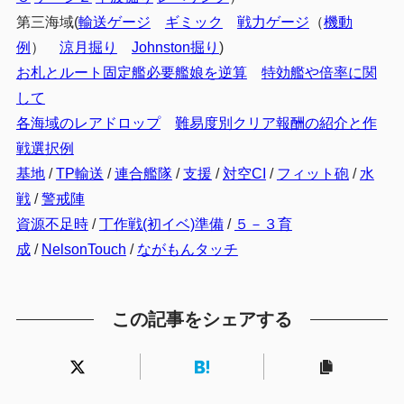
第三海域(
輸送ゲージ
ギミック
戦力ゲージ
（
機動
例
）
涼月掘り
Johnston掘り
)
お札とルート固定艦必要艦娘を逆算
特効艦や倍率に関
して
各海域のレアドロップ
難易度別クリア報酬の紹介と作
戦選択例
基地
/
TP輸送
/
連合艦隊
/
支援
/
対空CI
/
フィット砲
/
水
戦
/
警戒陣
資源不足時
/
丁作戦(初イベ)準備
/
５－３育
成
/
NelsonTouch
/
ながもんタッチ
この記事をシェアする