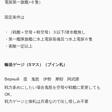
電探第一旗艦+６隻）
固定条件は
・（戦艦＋空母＋軽空母）３以下/潜水艦無し
・第一艦隊旗艦に水上電探装備且つ水上電探６隻
・索敵一定以上
輸送ゲージ（Sマス）（ブイン札）
Верный 霞 鬼怒 伊勢 摩耶 阿武隈
戦力多めにしたい場合鬼怒を空母や戦艦に変更しても
OK。
戦力ゲージと御札は共通なので出し惜しみ不要