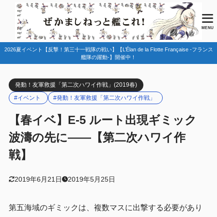
目次
MENU
2026夏イベント【反撃！第三十一戦隊の戦い】【L’Élan de la Flotte Française -フランス
1
マップ情報
艦隊の躍動-】開催中！
ギミック
1.1
発動！友軍救援「第二次ハワイ作戦」(2019春)
海域攻略順
1.2
#イベント
#発動！友軍救援「第二次ハワイ作戦」
2
編成例
【春イベ】E-5 ルート出現ギミック
Eマス（水上打撃部隊）
2.1
波濤の先に――【第二次ハワイ作
第一艦隊
2.1.1
戦】
第二艦隊
2.1.2
Fマス（空母機動部隊）
2.2
2019年6月21日
2019年5月25日
第一艦隊
2.2.1
第五海域のギミックは、複数マスに出撃する必要があり
第二艦隊
2.2.2