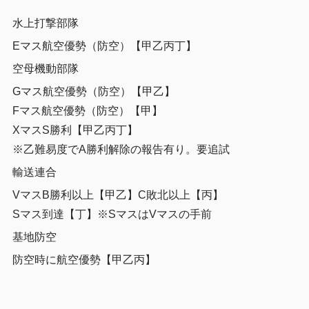
水上打撃部隊
Eマス航空優勢（防空）【甲乙丙丁】
空母機動部隊
Gマス航空優勢（防空）【甲乙】
Fマス航空優勢（防空）【甲】
XマスS勝利【甲乙丙丁】
※乙難易度でA勝利解除の報告有り。要追試
輸送連合
VマスB勝利以上【甲乙】C敗北以上【丙】
Sマス到達【丁】※SマスはVマスの手前
基地防空
防空時に航空優勢【甲乙丙】