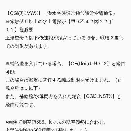
【CGI(J)KMWX】（潜水空襲通常通常通常空襲通常）
※索敵値５以上の水上電探が【甲６乙４？丙２？丁
１？】隻必要
正規空母３以下/低速艦が混ざっている場合、戦艦２隻ま
での制限があります。
※補給艦を入れている場合、【CF(HorI)JLNSTX】と経由
可能。
この場合は戦艦に関連する編成制限を受けません。（正
規空母は３以下）
また、補給艦/水母両方を入れた場合【CGIJLNSTX】と
経由可能です。
●画像で制空値686。Kマスの航空優勢に合わせ、
出撃時制空値660程度で調整しましょう。