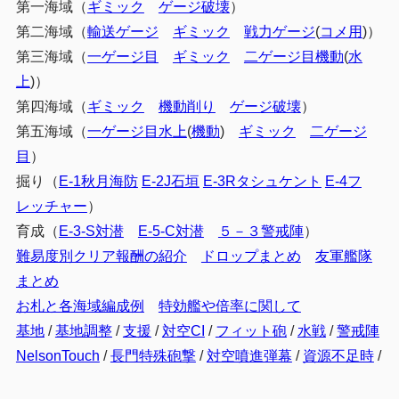
第一海域（
ギミック
ゲージ破壊
）
第二海域（
輸送ゲージ
ギミック
戦力ゲージ
(
コメ用
)）
第三海域（
一ゲージ目
ギミック
二ゲージ目機動
(
水
上
)）
第四海域（
ギミック
機動削り
ゲージ破壊
）
第五海域（
一ゲージ目水上
(
機動
)
ギミック
二ゲージ
目
）
掘り（
E-1秋月海防
E-2J石垣
E-3Rタシュケント
E-4フ
レッチャー
）
育成（
E-3-S対潜
E-5-C対潜
５－３警戒陣
）
難易度別クリア報酬の紹介
ドロップまとめ
友軍艦隊
まとめ
お札と各海域編成例
特効艦や倍率に関して
基地
/
基地調整
/
支援
/
対空CI
/
フィット砲
/
水戦
/
警戒陣
NelsonTouch
/
長門特殊砲撃
/
対空噴進弾幕
/
資源不足時
/