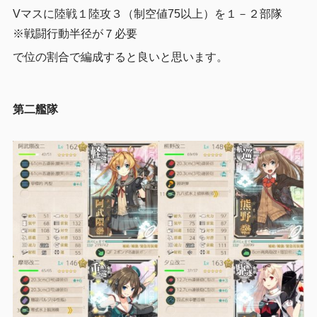
Vマスに陸戦１陸攻３（制空値75以上）を１－２部隊
※戦闘行動半径が７必要
で位の割合で編成すると良いと思います。
第二艦隊