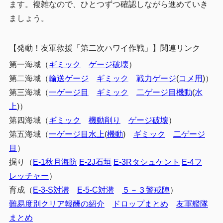
ます。複雑なので、ひとつずつ確認しながら進めていき
Gマス（空母機動部隊）
2.3
ましょう。
第一艦隊
2.3.1
【発動！友軍救援「第二次ハワイ作戦」】関連リンク
第二艦隊
2.3.2
第一海域（
ギミック
ゲージ破壊
）
Xマス（機動部隊）
2.4
第二海域（
輸送ゲージ
ギミック
戦力ゲージ
(
コメ用
)）
第一艦隊
2.4.1
第三海域（
一ゲージ目
ギミック
二ゲージ目機動
(
水
第二艦隊
2.4.2
上
)）
第四海域（
ギミック
機動削り
ゲージ破壊
）
Vマス（輸送連合）
2.5
第五海域（
一ゲージ目水上
(
機動
)
ギミック
二ゲージ
第一艦隊
2.5.1
目
）
第二艦隊
2.5.2
掘り（
E-1秋月海防
E-2J石垣
E-3Rタシュケント
E-4フ
基地防空
2.6
レッチャー
）
育成（
E-3-S対潜
E-5-C対潜
５－３警戒陣
）
3
まとめ
難易度別クリア報酬の紹介
ドロップまとめ
友軍艦隊
まとめ