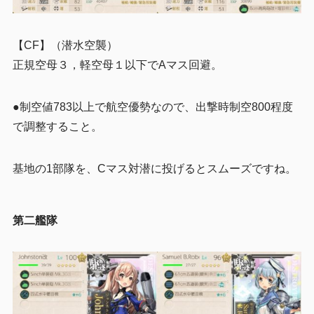
【CF】（潜水空襲）
正規空母３，軽空母１以下でAマス回避。
●制空値783以上で航空優勢なので、出撃時制空800程度
で調整すること。
基地の1部隊を、Cマス対潜に投げるとスムーズですね。
第二艦隊