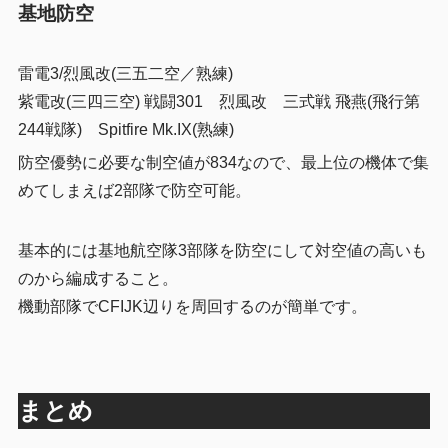
基地防空
雷電3/烈風改(三五二空／熟練)
紫電改(三四三空) 戦闘301 烈風改 三式戦 飛燕(飛行第
244戦隊) Spitfire Mk.IX(熟練)
防空優勢に必要な制空値が834なので、最上位の機体で集
めてしまえば2部隊で防空可能。
基本的には基地航空隊3部隊を防空にして対空値の高いも
のから編成すること。
機動部隊でCFIJK辺りを周回するのが簡単です。
まとめ