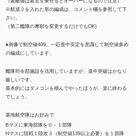
（索敵値は紫雲を乗せるとオーバーになるので注意）
※航巡２を入れた形の編成は、コメント欄を参照して下
さい。
（第二艦隊の摩耶を変更するだけでもOK)
●画像で制空値409。一応道中安定を意識して制空値多め
の編成にしています。
艦隊司令部施設を活用していますが、道中突破はかなり
厳しいです。
基本的にはダメコンを積んでやったほうが、楽に終わる
でしょう。
基地航空隊はお好みで
Bマスに東海部隊を０－１部隊
Hマスに陸戦１陸攻３（制空値139以上必要）を１部隊