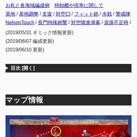
お札と各海域編成例
特効艦や倍率に関して
基地
/
基地調整
/
支援
/
対空CI
/
フィット砲
/
水戦
/
警戒陣
NelsonTouch
/
長門特殊砲撃
/
対空噴進弾幕
/
資源不足時
/
(2019/05/31 ギミック情報更新)
(2019/06/07 編成更新)
(2019/06/10 更新)
目次
[開く]
マップ情報