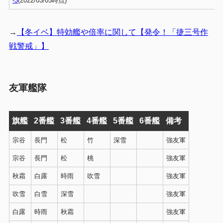
-3
(2022/03/05時点)
→
【冬イベ】特効艦や倍率に関して【発令！「捷三号作
戦警戒」】
友軍艦隊
旗艦
2番艦
3番艦
4番艦
5番艦
6番艦
備考
宗谷
長門
松
竹
深雪
強友軍
宗谷
長門
松
桃
強友軍
秋霜
白露
時雨
吹雪
強友軍
吹雪
白雪
深雪
強友軍
白露
時雨
秋霜
強友軍