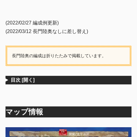
(2022/02/27 編成例更新)
(2022/03/12 長門陸奥なしに差し替え)
長門陸奥の編成は折りたたみで掲載しています。
目次
[開く]
マップ情報