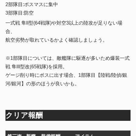
2部隊目:ボスマスに集中
3部隊目:防空
一式戦 隼II型(64戦隊)や対空3以上の陸攻が足りない場
合、
航空劣勢が取れているかよく確認しましょう。
※1部隊目については、敵艦隊に駆逐が多いため爆装一式
戦 隼III型改(65戦隊)を採用。
ゲージ削り時にボスに出す場合、1部隊目【陸戦/陸偵/銀
河/銀河】の形のほうが良いかも。
クリア報酬