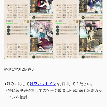
軽巡1雷巡2駆逐3
●好みに応じて
対空カットイン
を採用してください。
・特に装甲破砕無しでのゲージ破壊はFletcherも魚雷カッ
トインを検討