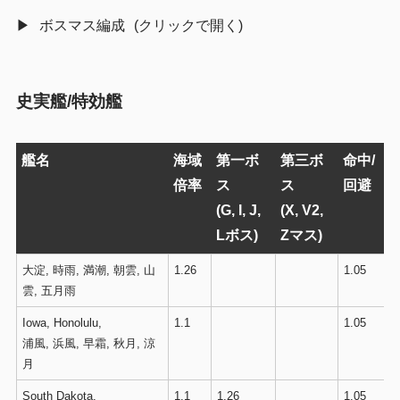
ボスマス編成
史実艦/特効艦
艦名
海域
第一ボ
第三ボ
命中/
倍率
ス
ス
回避
(G, I, J,
(X, V2,
Lボス)
Zマス)
大淀, 時雨, 満潮, 朝雲, 山
1.26
1.05
雲, 五月雨
Iowa, Honolulu,
1.1
1.05
浦風, 浜風, 早霜, 秋月, 涼
月
South Dakota,
1.1
1.26
1.05