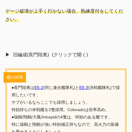
ゲージ破壊が上手く行かない場合、熟練度付をしてくだ
さい。
旧編成(長門陸奥)
艦の採用
●長門陸奥は
E5-2
(同じ連合艦隊札)と
E5-3
(決戦艦隊札)で採
用したいです。
サブがいるならここでも採用しましょう。
特効持ちの米戦艦を2隻採用。Coloradoは倍率高め。
●瑞鶴/翔鶴/大鳳/Intrepidの4隻は、特効のある艦です。
特に瑞鶴と翔鶴が強い特効補正持ちなので、高火力の装備
を乗せるようにしましょう。