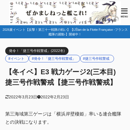
目次
MENU
2026夏イベント【反撃！第三十一戦隊の戦い】【L’Élan de la Flotte Française -フランス
1
マップ情報
艦隊の躍動-】開催中！
ルート固定
1.1
発令！「捷三号作戦警戒」(2022冬)
空母機動部隊
1.1.1
#イベント
#発令！「捷三号作戦警戒」
#捷三号作戦警戒
敵編成
1.2
【冬イベ】E3 戦力ゲージ2(三本目)
史実艦/特効艦
1.3
捷三号作戦警戒【捷三号作戦警戒】
友軍艦隊
1.4
第三海域海域開放手順
1.5
2022年3月23日
2022年2月23日
2
編成例
第三海域第三ゲージは「横浜岸壁棲姫」率いる連合艦隊
第一艦隊
2.1
との決戦になります。
第二艦隊
2.2