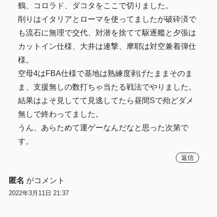
鶴、コロラド、ダコタをここで切りました。
削りはイタリアとローマを使ってましたが破砕済で
も流石に無理で交代、対潜を捨てて駆逐艦と夕張は
カットイン仕様、大井は連撃、摩耶は対空兼着弾仕
様。
空母4はFBA仕様で基地は熟練度剥げたままそのま
ま、支援無しの数打ちゃ当たる戦法でやりました。
結果はよそ見してて見逃してたら昼間Sで殆どダメ
無しで終わってました。
うん、あらためて運ゲーなんだなと思った次第で
す。
返信
匿名
がコメント
2022年3月11日 21:37