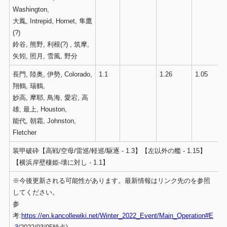
Washington,
大鳳, Intrepid, Hornet, 隼鷹
(?)
鈴谷, 熊野, 利根(?) , 筑摩,
矢矧, 照月, 雪風, 野分
長門, 陸奥, 伊勢, Colorado,
1.1
1.26
1.05
翔鶴, 瑞鶴,
妙高, 摩耶, 鳥海, 愛宕, 高
雄, 最上, Houston,
能代, 朝霜, Johnston,
Fletcher
装甲破砕【高戦/空母/雷巡/軽巡/駆逐 - 1.3】【左以外の艦 - 1.15】
【横浜岸壁棲姫-壊に対し - 1.1】
※今後更新される可能性があります。最新情報はリンク先のを参照
してください。
参
考:
https://en.kancollewiki.net/Winter_2022_Event/Main_Operation#E