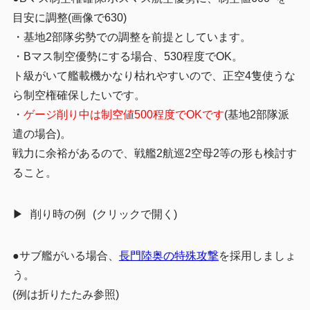
目安に調整(画像で630)
・基地2部隊劣勢での調整を前提としています。
・Bマス制空優勢にする場合、530程度でOK。
ト級がいて艦載機かなり枯れやすいので、正空4隻使うな
ら制空権確保したいです。
・
ゲージ削り中は制空値500程度でOKです
(基地2部隊派
遣の場合)。
戦力に余裕があるので、戦艦2航巡2空母2等の形も検討す
ること。
削り時の例
●サブ艦がいる場合、
長門陸奥の特殊攻撃
を採用しましょ
う。
(例は折りたたみ参照)