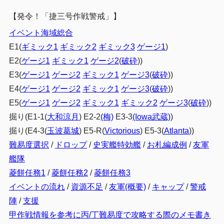
支援艦隊
2.3
【発令！「捷三号作戦警戒」】
基地航空隊
2.4
イベント海域総合
E1(
ギミック1
ギミック2
ギミック3
ゲージ1
)
3
クリア報酬
E2(
ゲージ1
ギミック1
ゲージ2
(
破砕
))
4
まとめ
E3(
ゲージ1
ゲージ2
ギミック1
ゲージ3
(
破砕
))
E4(
ゲージ1
ゲージ2
ギミック1
ゲージ3
(
破砕
))
E5(
ゲージ1
ゲージ2
ギミック1
ギミック2
ゲージ3
(
破砕
))
掘り(E1-1(
大和涼月
) E2-2
(梅)
E3-3
(Iowa武蔵)
)
掘り(E4-3(
玉波葛城
) E5-R(
Victorious
) E5-3(
Atlanta
))
難易度選択
/
ドロップ
/
史実艦特効艦
/
お札編成例
/
友軍
艦隊
菱餅任務1
/
菱餅任務2
/
菱餅任務3
イベントの流れ
/
資源不足
/
友軍(概要)
/
キャップ
/
警戒
陣
/
支援
甲作戦情報を参考に丙/丁難易度で攻略する際のメモ書き