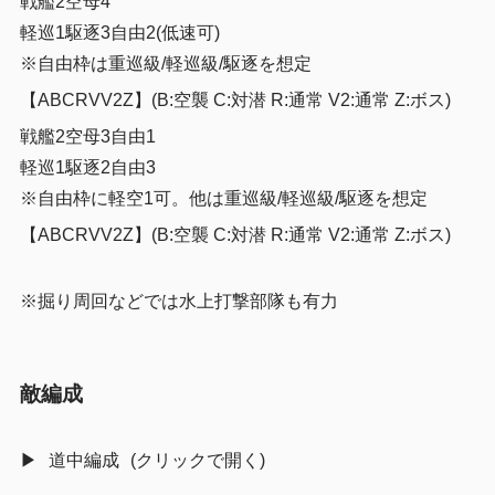
戦艦2空母4
軽巡1駆逐3自由2(低速可)
※自由枠は重巡級/軽巡級/駆逐を想定
【ABCRVV2Z】(B:空襲 C:対潜 R:通常 V2:通常 Z:ボス)
戦艦2空母3自由1
軽巡1駆逐2自由3
※自由枠に軽空1可。他は重巡級/軽巡級/駆逐を想定
【ABCRVV2Z】(B:空襲 C:対潜 R:通常 V2:通常 Z:ボス)
※掘り周回などでは水上打撃部隊も有力
敵編成
道中編成