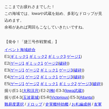
ここまでお疲れさまでした！
この海域では、Iowaや武蔵を始め、多彩なドロップが見
込めます。
余裕があれば周回もこなしていきたいですね。
【発令！「捷三号作戦警戒」】
イベント海域総合
E1(
ギミック1
ギミック2
ギミック3
ゲージ1
)
E2(
ゲージ1
ギミック1
ゲージ2
(
破砕
))
E3(
ゲージ1
ゲージ2
ギミック1
ゲージ3
(
破砕
))
E4(
ゲージ1
ゲージ2
ギミック1
ゲージ3
(
破砕
))
E5(
ゲージ1
ゲージ2
ギミック1
ギミック2
ゲージ3
(
破砕
))
掘り(E1-1(
大和涼月
) E2-2
(梅)
E3-3
(Iowa武蔵)
)
掘り(E4-3(
玉波葛城
) E5-R(
Victorious
) E5-3(
Atlanta
))
難易度選択
/
ドロップ
/
史実艦特効艦
/
お札編成例
/
友軍