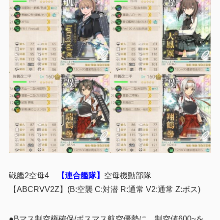
戦艦2空母4
【連合艦隊】
空母機動部隊
【ABCRVV2Z】(B:空襲 C:対潜 R:通常 V2:通常 Z:ボス)
●Bマス制空権確保/ボスマス航空優勢に、制空値600~を