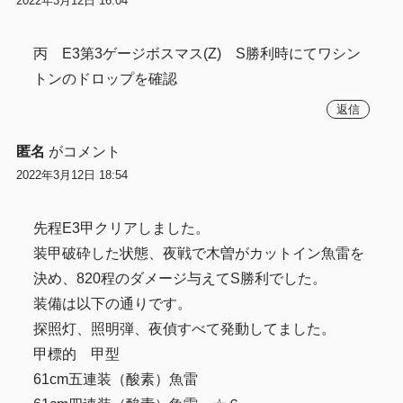
2022年3月12日 16:04
丙 E3第3ゲージボスマス(Z) S勝利時にてワシン
トンのドロップを確認
返信
匿名
がコメント
2022年3月12日 18:54
先程E3甲クリアしました。
装甲破砕した状態、夜戦で木曽がカットイン魚雷を
決め、820程のダメージ与えてS勝利でした。
装備は以下の通りです。
探照灯、照明弾、夜偵すべて発動してました。
甲標的 甲型
61cm五連装（酸素）魚雷