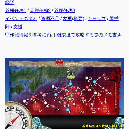
艦隊
菱餅任務1
/
菱餅任務2
/
菱餅任務3
イベントの流れ
/
資源不足
/
友軍(概要)
/
キャップ
/
警戒
陣
/
支援
甲作戦情報を参考に丙/丁難易度で攻略する際のメモ書き