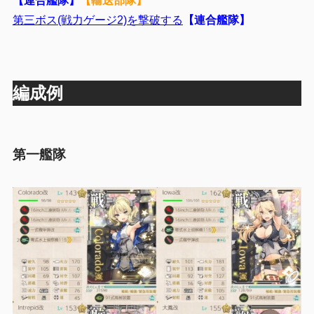
【連合艦隊】
【輸送部隊】
第三ボス(戦力ゲージ2)を撃破する
【連合艦隊】
編成例
第一艦隊