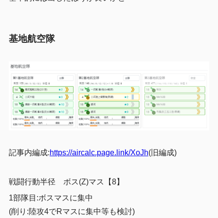
基地航空隊
記事内編成:
https://aircalc.page.link/XoJh
(旧編成)
戦闘行動半径 ボス(Z)マス【8】
1部隊目:ボスマスに集中
(削り:陸攻4でRマスに集中等も検討)