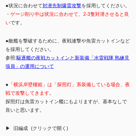
●状況に合わせて
対潜先制爆雷攻撃
を採用してください。
・
ゲージ削り中は状況に合わせて、2-3隻対潜させると良
い
です。
●敵艦を撃破するために、夜戦連撃や魚雷カットインなど
を採用してください。
参照:
駆逐艦の夜戦カットインと新装備「水雷戦隊 熟練見
張員」の運用について
●
「横浜岸壁棲姫」は「探照灯」系装備している場合、夜
戦で攻撃してきます
。
探照灯は魚雷カットイン艦にもよりますが、基本なしで
良いと思います。
旧編成