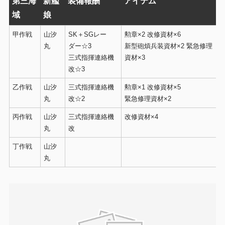
第三海
新艦
装備報酬
アイテム
域
娘
甲作戦
山汐
SK＋SGレー
勲章×2 改修資材×6
丸
ダー☆3
新型砲熕兵装資材×2 緊急修理
三式指揮連絡機
資材×3
改☆3
乙作戦
山汐
三式指揮連絡機
勲章×1 改修資材×5
丸
改☆2
緊急修理資材×2
丙作戦
山汐
三式指揮連絡機
改修資材×4
丸
改
丁作戦
山汐
丸