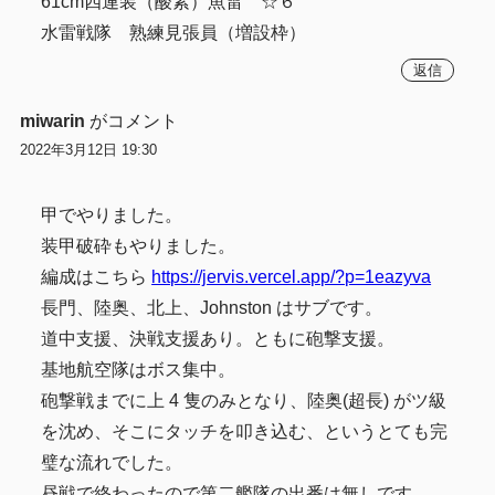
61cm四連装（酸素）魚雷 ☆６
水雷戦隊 熟練見張員（増設枠）
返信
miwarin
がコメント
2022年3月12日 19:30
甲でやりました。
装甲破砕もやりました。
編成はこちら
https://jervis.vercel.app/?p=1eazyva
長門、陸奥、北上、Johnston はサブです。
道中支援、決戦支援あり。ともに砲撃支援。
基地航空隊はボス集中。
砲撃戦までに上 4 隻のみとなり、陸奥(超長) がツ級
を沈め、そこにタッチを叩き込む、というとても完
璧な流れでした。
昼戦で終わったので第二艦隊の出番は無しです。