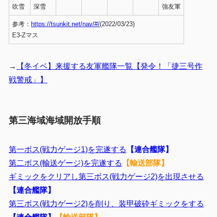
吹雪
深雪
強友軍
参考：
https://tsunkit.net/nav/#/
(2022/03/23)
E3-Zマス
→
【冬イベ】来援する友軍艦隊一覧【発令！「捷三号作
戦警戒」】
第三海域海域開放手順
第一ボス(戦力ゲージ1)を完遂する
【連合艦隊】
第二ボス(輸送ゲージ)を完遂する
【輸送部隊】
ギミックをクリアし第三ボス(戦力ゲージ2)を出現させる
【連合艦隊】
第三ボス(戦力ゲージ2)を削り、装甲破砕ギミックをする