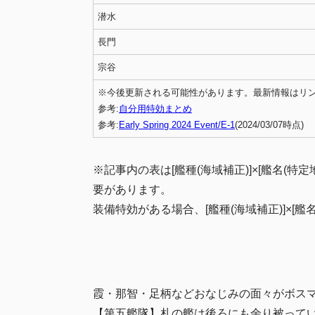
潜水
長門
宗谷
※今後更新される可能性があります。最新情報はリ
参考:
自分用特効まとめ
参考:
Early Spring 2024 Event/E-1
(2024/03/07時点)
※記事内の表は[艦種(海域補正)]×[艦名(
要があります。
装備特効がある場合、[艦種(海域補正)]×[艦
霞・那智・足柄などおなじみの面々がボス
【第五艦隊】札の艦は後ろにも余り被って