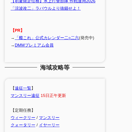
【初夏限定任務】水上打撃部隊 作戦運用2026
「涼波改二」ラバウルより抜錨せよ！
【PR】
→
「艦これ」公式カレンダー二○二六
(発売中)
→
DMMプレミアム会員
海域攻略等
【
遠征一覧
】
マンスリー遠征
15日正午更新
【定期任務】
ウィークリー
/
マンスリー
クォータリー
/
イヤーリー