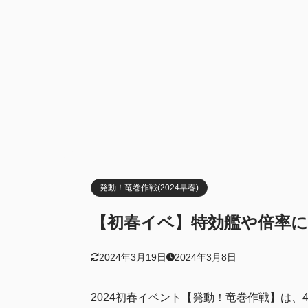
4
第四海域:サ
特効艦
4.1
特効装備
4.2
所感
4.3
5
まとめ
発動！竜巻作戦(2024早春)
【初春イベ】特効艦や倍率に
2024年3月19日
2024年3月8日
2024初春イベント【発動！竜巻作戦】は、