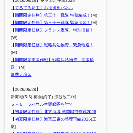
【2026/06/26】夏季限定任務2026
【てるてる坊主】お役御免パネル
【期間限定任務】第三十一戦隊 特務編成！
(M)
【期間限定任務】第三十一戦隊 緊急演習！
(M)
【期間限定任務】フランス艦隊、特別演習！
(W)
【期間限定任務】戦略兵站物資、緊急輸送！
(M)
【期間限定拡張作戦】戦略兵站物資、拡張輸
送！
(M)
夏季大演習
【2026/05/29】
新海域(5-6) 梅雨(終了) 涼波改二/補
５－６ ラバウル空襲艦隊を討て
【初夏限定任務】北方海域 戦闘哨戒作戦2026
【初夏限定任務】海軍工廠の整理再編2026
(工
廠)