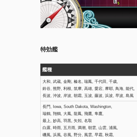
特効艦
艦種
大和, 武蔵, 金剛, 榛名, 瑞鳳, 千代田, 千歳,
鈴谷, 熊野, 利根, 筑摩, 高雄, 愛宕, 摩耶, 鳥海, 能代,
長波, 沖波, 岸波, 朝霜, 玉波, 藤波, 浜波, 早波, 島風
長門, Iowa, South Dakota, Washington,
瑞鶴, 翔鶴, 大鳳, 龍鳳, 飛鷹, 隼鷹,
最上, 妙高, 羽黒, 矢矧, 名取
白露, 時雨, 五月雨, 満潮, 朝雲, 山雲, 浦風,
磯風, 浜風, 谷風, 野分, 風雲, 早霜, 秋霜,