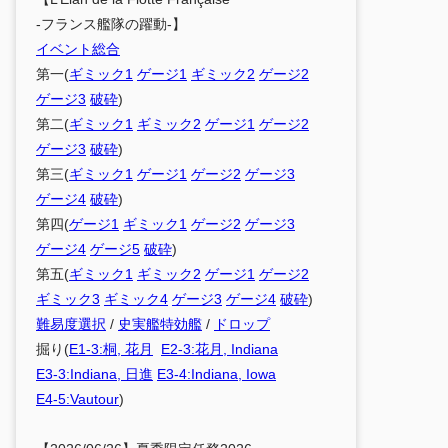
-フランス艦隊の躍動-】
イベント総合
第一(
ギミック1
ゲージ1
ギミック2
ゲージ2
ゲージ3
破砕
)
第二(
ギミック1
ギミック2
ゲージ1
ゲージ2
ゲージ3
破砕
)
第三(
ギミック1
ゲージ1
ゲージ2
ゲージ3
ゲージ4
破砕
)
第四(
ゲージ1
ギミック1
ゲージ2
ゲージ3
ゲージ4
ゲージ5
破砕
)
第五(
ギミック1
ギミック2
ゲージ1
ゲージ2
ギミック3
ギミック4
ゲージ3
ゲージ4
破砕
)
難易度選択
/
史実艦特効艦
/
ドロップ
掘り(
E1-3:桐, 花月
E2-3:花月, Indiana
E3-3:Indiana, 日進
E3-4:Indiana, Iowa
E4-5:Vautour
)