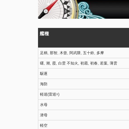
艦種
足柄, 那智, 木曾, 阿武隈, 五十鈴, 多摩
曙, 潮, 霞, 白雲 不知火, 初霜, 初春, 若葉, 薄雲
駆逐
海防
軽巡(雷巡☓)
水母
潜母
軽空