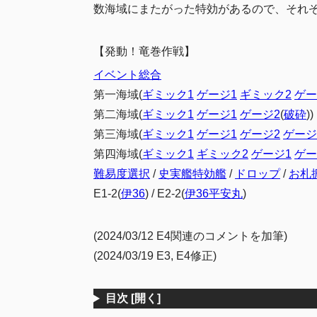
数海域にまたがった特効があるので、それ
【発動！竜巻作戦】
イベント総合
第一海域(
ギミック1
ゲージ1
ギミック2
ゲー
第二海域(
ギミック1
ゲージ1
ゲージ2
(
破砕
))
第三海域(
ギミック1
ゲージ1
ゲージ2
ゲージ
第四海域(
ギミック1
ギミック2
ゲージ1
ゲー
難易度選択
/
史実艦特効艦
/
ドロップ
/
お札
E1-2(
伊36
) / E2-2(
伊36平安丸
)
(2024/03/12 E4関連のコメントを加筆)
(2024/03/19 E3, E4修正)
目次
[開く]