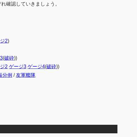
ぞれ確認していきましょう。
ジ2
)
3
(
破砕
))
ジ2
ゲージ3
ゲージ4
(
破砕
))
振分例
/
友軍艦隊