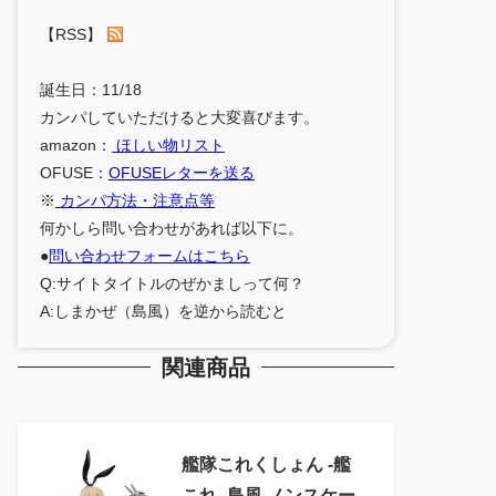
【RSS】
誕生日：11/18
カンパしていただけると大変喜びます。
amazon：
ほしい物リスト
OFUSE：
OFUSEレターを送る
※
カンパ方法・注意点等
何かしら問い合わせがあれば以下に。
●
問い合わせフォームはこちら
Q:サイトタイトルのぜかましって何？
A:しまかぜ（島風）を逆から読むと
関連商品
艦隊これくしょん ‐艦
これ‐ 島風 ノンスケー