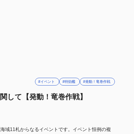
イパン沖/マーシャル諸島沖正面
#イベント
#特効艦
#発動！竜巻作戦
関して【発動！竜巻作戦】
4海域11札からなるイベントです。イベント恒例の複