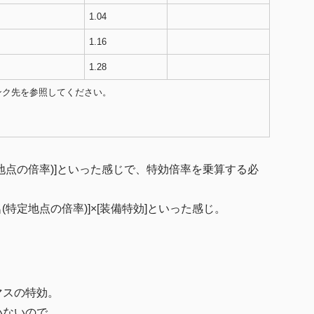
1.04
1.16
1.28
ンク先を参照してください。
特定地点の倍率)]といった感じで、特効倍率を乗算する必
名(特定地点の倍率)]×[装備特効]といった感じ。
マスの特効。
いないので