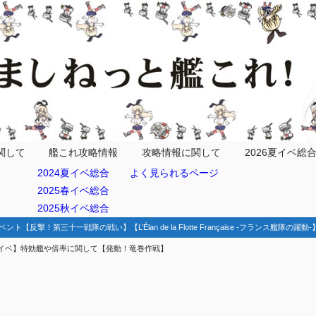
列島沖/呉Q基地
南方沖/マリアナ諸島方面
関して
艦これ攻略情報
攻略情報に関して
2026夏イベ総
2024夏イベ総合
よく見られるページ
2025春イベ総合
2025秋イベ総合
アナ諸島/ウルシー環礁沖
ベント【反撃！第三十一戦隊の戦い】【L’Élan de la Flotte Française -フランス艦隊の躍
イベ】特効艦や倍率に関して【発動！竜巻作戦】