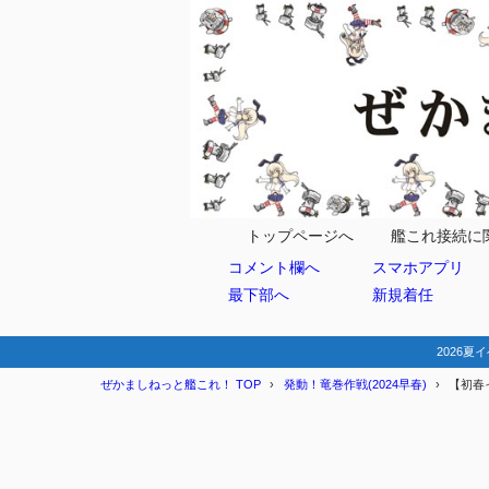
目次
1
第一海域:日本
2
第二海域:九州
特効艦
2.1
トップページへ
艦これ接続に
コメント欄へ
スマホアプリ
特効装備
2.2
最下部へ
新規着任
所感
2.3
3
第三海域:マリ
2026夏イ
ぜかましねっと艦これ！ TOP
発動！竜巻作戦(2024早春)
【初春
特効艦
3.1
特効装備
3.2
所感
3.3