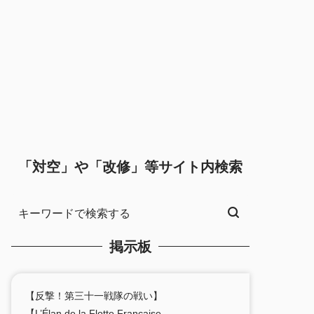
「対空」や「改修」等サイト内検索
掲示板
【反撃！第三十一戦隊の戦い】
【L’Élan de la Flotte Française