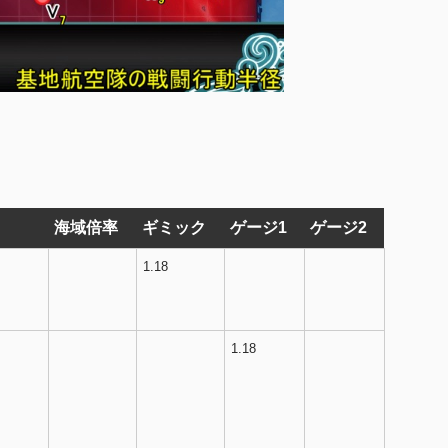
海域倍率
ギミック
ゲージ1
ゲージ2
1.18
1.18