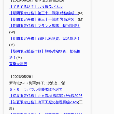
【2026/06/26】夏季限定任務2026
【てるてる坊主】お役御免パネル
【期間限定任務】第三十一戦隊 特務編成！
(M)
【期間限定任務】第三十一戦隊 緊急演習！
(M)
【期間限定任務】フランス艦隊、特別演習！
(W)
【期間限定任務】戦略兵站物資、緊急輸送！
(M)
【期間限定拡張作戦】戦略兵站物資、拡張輸
送！
(M)
夏季大演習
【2026/05/29】
新海域(5-6) 梅雨(終了) 涼波改二/補
５－６ ラバウル空襲艦隊を討て
【初夏限定任務】北方海域 戦闘哨戒作戦2026
【初夏限定任務】海軍工廠の整理再編2026
(工
廠)