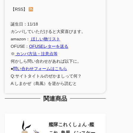
【RSS】
誕生日：11/18
カンパしていただけると大変喜びます。
amazon：
ほしい物リスト
OFUSE：
OFUSEレターを送る
※
カンパ方法・注意点等
何かしら問い合わせがあれば以下に。
●
問い合わせフォームはこちら
Q:サイトタイトルのぜかましって何？
A:しまかぜ（島風）を逆から読むと
関連商品
艦隊これくしょん ‐艦
これ‐ 島風 ノンスケー