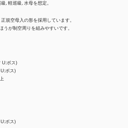
, 軽巡級, 水母を想定。
、正規空母入の形を採用しています。
たほうが制空周りを組みやすいです。
 U:ボス)
 U:ボス)
以上
 U:ボス)