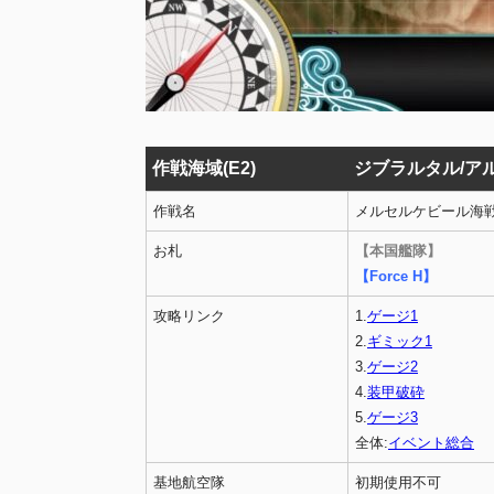
作戦海域(E2)
ジブラルタル/ア
作戦名
メルセルケビール海
お札
【本国艦隊】
【Force H】
攻略リンク
1.
ゲージ1
2.
ギミック1
3.
ゲージ2
4.
装甲破砕
5.
ゲージ3
全体:
イベント総合
基地航空隊
初期使用不可