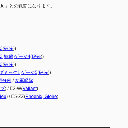
de」との戦闘になります。
3
(
破砕
))
3
短縮
ゲージ4
(
破砕
))
3
(
破砕
))
ギミック1
ゲージ5
(
破砕
))
振分例
/
友軍艦隊
サブ
) / E2-W(
Valiant
)
ieu
) / E5-ZZ(
Phoenix, Gloire
)