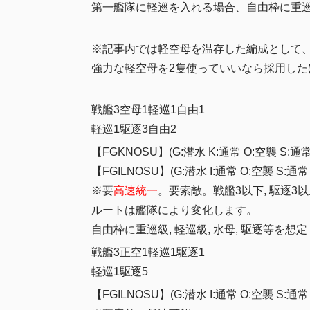
第一艦隊に軽巡を入れる場合、自由枠に重巡級
※記事内では軽空母を温存した編成として
強力な軽空母を2隻使っていいなら採用し
戦艦3空母1軽巡1自由1
軽巡1駆逐3自由2
【FGKNOSU】(G:潜水 K:通常 O:空襲 S:通常
【FGILNOSU】(G:潜水 I:通常 O:空襲 S:通常
※要
高速統一
。要索敵。戦艦3以下, 駆逐3
ルートは艦隊により変化します。
自由枠に重巡級, 軽巡級, 水母, 駆逐等を想定
戦艦3正空1軽巡1駆逐1
軽巡1駆逐5
【FGILNOSU】(G:潜水 I:通常 O:空襲 S:通常