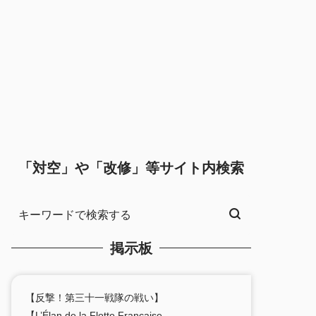
「対空」や「改修」等サイト内検索
掲示板
【反撃！第三十一戦隊の戦い】
【L’Élan de la Flotte Française