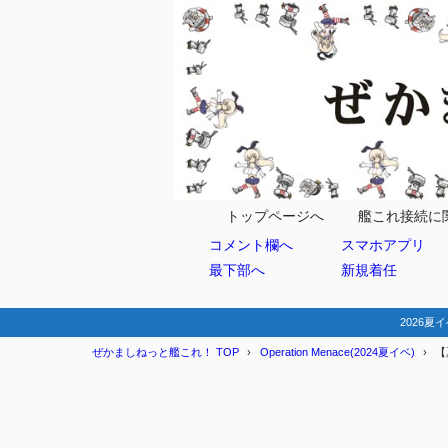
目次
1
マップ情報
ルート固
1.1
水上
1.1.1
トップページへ
艦これ接続に
コメント欄へ
スマホアプリ
空母
1.1.2
最下部へ
新規着任
敵編成
1.2
特効艦・
1.3
2026夏イ
ぜかましねっと艦これ！ TOP
Operation Menace(2024夏イベ)
【
特効
1.3.1
艦載
1.3.2
装備
1.3.3