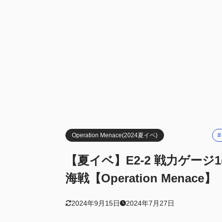
友軍艦隊
1.4
海域攻略
1.5
2
編成例
第一艦隊
2.1
第二艦隊
2.2
支援艦隊
2.3
基地航空
2.4
3
編成例(先行)
Operation Menace(2024夏イベ)
第一艦隊
3.1
【夏イベ】E2-2 戦力ゲージ
第二艦隊
3.2
海戦【Operation Menace】
基地航空
3.3
2024年9月15日
2024年7月27日
4
まとめ