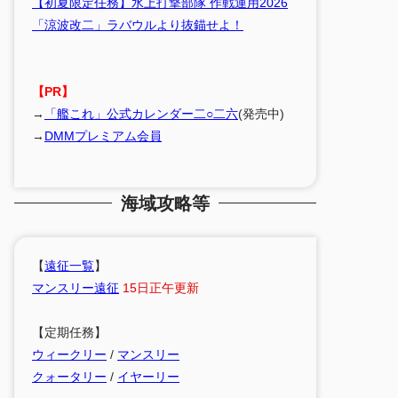
【初夏限定任務】水上打撃部隊 作戦運用2026
「涼波改二」ラバウルより抜錨せよ！
【PR】
→
「艦これ」公式カレンダー二○二六
(発売中)
→
DMMプレミアム会員
海域攻略等
【
遠征一覧
】
マンスリー遠征
15日正午更新
【定期任務】
ウィークリー
/
マンスリー
クォータリー
/
イヤーリー