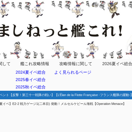
定
打撃部隊
関して
艦これ攻略情報
攻略情報に関して
2026夏イベ総
2024夏イベ総合
よく見られるページ
機動部隊
2025春イベ総合
2025秋イベ総合
特効装備
ベント【反撃！第三十一戦隊の戦い】【L’Élan de la Flotte Française -フランス艦隊の躍
夏イベ】E2-2 戦力ゲージ1(二本目) 発動！メルセルケビール海戦【Operation Menace】
艦
機特効
特効