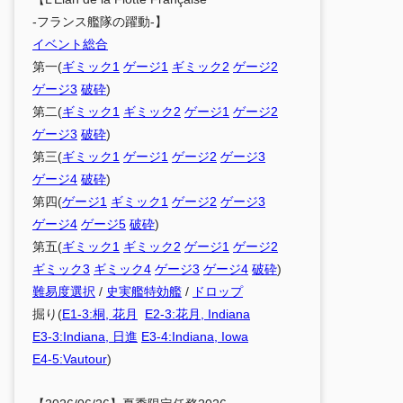
-フランス艦隊の躍動-】
イベント総合
第一(
ギミック1
ゲージ1
ギミック2
ゲージ2
ゲージ3
破砕
)
第二(
ギミック1
ギミック2
ゲージ1
ゲージ2
ゲージ3
破砕
)
第三(
ギミック1
ゲージ1
ゲージ2
ゲージ3
ゲージ4
破砕
)
第四(
ゲージ1
ギミック1
ゲージ2
ゲージ3
ゲージ4
ゲージ5
破砕
)
第五(
ギミック1
ギミック2
ゲージ1
ゲージ2
ギミック3
ギミック4
ゲージ3
ゲージ4
破砕
)
難易度選択
/
史実艦特効艦
/
ドロップ
掘り(
E1-3:桐, 花月
E2-3:花月, Indiana
E3-3:Indiana, 日進
E3-4:Indiana, Iowa
E4-5:Vautour
)