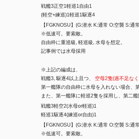
戦艦3正空1軽巡1自由1
(軽空+練巡)1軽巡1駆逐4
【FGKNOSU】(G:潜水 K:通常 O:空襲 S:通常
※低速可。要索敵。
自由枠に重巡級, 軽巡級, 水母を想定。
記事例では水母採用
※上記の編成は、
戦艦3, 駆逐4以上且つ、
空母2隻(過不足なく
第一艦隊の自由枠に水母を入れない場合、第
また、第一艦隊に軽巡2隻を採用し、第二艦
戦艦3軽空2(水母or軽巡)1
軽巡1駆逐4(練巡or自由)1
【FGKNOSU】(G:潜水 K:通常 O:空襲 S:通常
※低速可。要索敵。