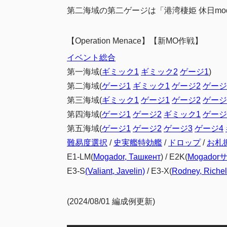
第二海域の第二ゲージは「港湾棲姫 休日mo
【Operation Menace】【新MO作戦】
イベント総合
第一海域(
ギミック1
ギミック2
ゲージ1
)
第二海域(
ゲージ1
ギミック1
ゲージ2
ゲージ
第三海域(
ギミック1
ゲージ1
ゲージ2
ゲージ
第四海域(
ゲージ1
ゲージ2
ギミック1
ゲージ
第五海域(
ゲージ1
ゲージ2
ゲージ3
ゲージ4
難易度選択
/
史実艦特効艦
/
ドロップ
/
お札
E1-LM(
Mogador, Ташкент
) / E2K(
Mogador
E3-S
(Valiant, Javelin)
/ E3-X(
Rodney, Richel
(2024/08/01 編成例更新)