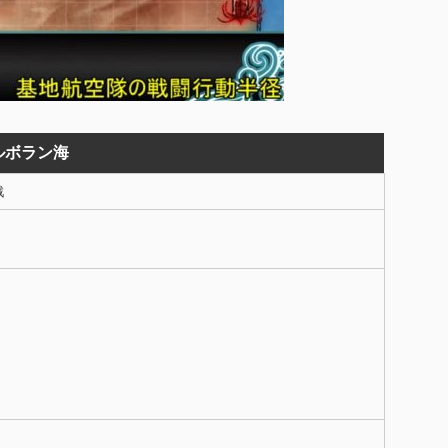
ルボラン海
戦