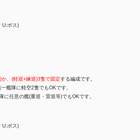
 U:ボス)
)か、(軽巡+練巡)3隻で固定
する編成です。
一艦隊に軽空2隻でもOKです。
隊に任意の艦(重巡・雷巡等)でもOKです。
 U:ボス)