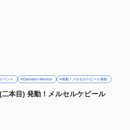
手順
隊
#イベント
#Operation Menace
#発動！メルセルケビール海戦
1(二本目) 発動！メルセルケビール
隊