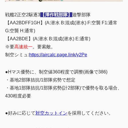
戦艦2正空2駆逐3
【渾作戦部隊】
遊撃部隊
【AA2BDFF1GH】(A:潜水 B:混成(潜水) F:空襲 F1:通常
G:空襲 H:通常)
【AA2BDE】(A:潜水 B:混成(潜水) E:通常)
※要
高速統一
。要索敵。
制空シミュ:
https://aircalc.page.link/y2Pe
●Hマス優勢に、制空値360程度で調整(画像で386)
・基地2部隊拮抗/1部隊劣勢で想定
・基地1部隊拮抗/1部隊劣勢(計2部隊)で優勢を取る場合、
430程度必要
●好みに応じて
対空カットイン
を採用してください。