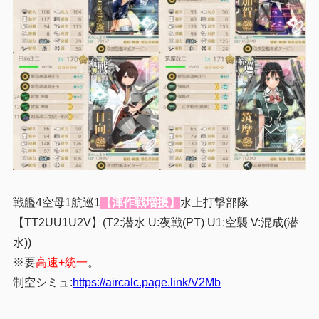
戦艦4空母1航巡1
【渾作戦増援】
水上打撃部隊
【TT2UU1U2V】(T2:潜水 U:夜戦(PT) U1:空襲 V:混成(潜
水))
※要
高速+統一
。
制空シミュ:
https://aircalc.page.link/V2Mb