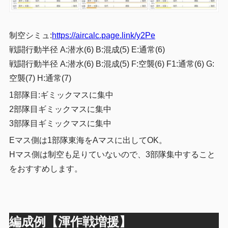
制空シミュ:
https://aircalc.page.link/y2Pe
戦闘行動半径 A:潜水(6) B:混成(5) E:通常(6)
戦闘行動半径
A:潜水(6) B:混成(5) F:空襲(6) F1:通常(6) G:
空襲(7) H:通常(7)
1部隊目:ギミックマスに集中
2部隊目ギミックマスに集中
3部隊目ギミックマスに集中
Eマス側は1部隊東海をAマスに出してOK。
Hマス側は制空も足りていないので、3部隊集中すること
をおすすめします。
編成例【渾作戦増援】