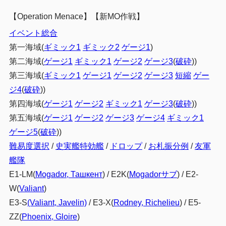
第一艦隊
3.1.1
【Operation Menace】【新MO作戦】
第二艦隊
3.1.2
イベント総合
第一海域(
ギミック1
ギミック2
ゲージ1
)
基地航空隊
3.1.3
第二海域(
ゲージ1
ギミック1
ゲージ2
ゲージ3
(
破砕
))
4
編成例(先行)
第三海域(
ギミック1
ゲージ1
ゲージ2
ゲージ3
短縮
ゲー
Eマス・Hマス
4.1
ジ4
(
破砕
))
第四海域(
ゲージ1
ゲージ2
ギミック1
ゲージ3
(
破砕
))
基地航空隊
4.1.1
第五海域(
ゲージ1
ゲージ2
ゲージ3
ゲージ4
ギミック1
Vマス
4.2
ゲージ5
(
破砕
))
第一艦隊
4.2.1
難易度選択
/
史実艦特効艦
/
ドロップ
/
お札振分例
/
友軍
第二艦隊
艦隊
4.2.2
E1-LM(
Mogador, Ташкент
) / E2K(
Mogadorサブ
) / E2-
基地航空隊
4.2.3
W(
Valiant
)
5
まとめ
E3-S
(Valiant, Javelin)
/ E3-X(
Rodney, Richelieu
) / E5-
ZZ(
Phoenix, Gloire
)