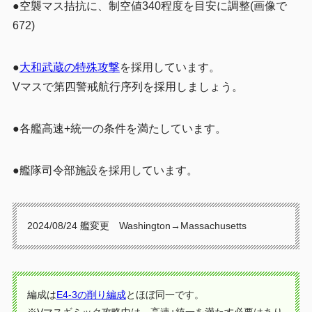
●空襲マス拮抗に、制空値340程度を目安に調整(画像で
672)
●
大和武蔵の特殊攻撃
を採用しています。
Vマスで第四警戒航行序列を採用しましょう。
●各艦高速+統一の条件を満たしています。
●艦隊司令部施設を採用しています。
2024/08/24 艦変更 Washington→Massachusetts
編成は
E4-3の削り編成
とほぼ同一です。