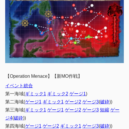
【Operation Menace】【新MO作戦】
イベント総合
第一海域(
ギミック1
ギミック2
ゲージ1
)
第二海域(
ゲージ1
ギミック1
ゲージ2
ゲージ3
(
破砕
))
第三海域(
ギミック1
ゲージ1
ゲージ2
ゲージ3
短縮
ゲー
ジ4
(
破砕
))
第四海域(
ゲージ1
ゲージ2
ギミック1
ゲージ3
(
破砕
))