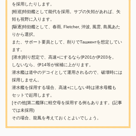
を採用したりします。
[軽巡]特効艦として能代を採用。サブの矢矧があれば、矢
矧も視野に入ります。
[駆逐]特効艦として、春雨, Fletcher, 沖波, 風雲, 島風あた
りから選択。
また、サポート要員として、削りでТашкентを想定してい
ます。
[潜水]削り想定で、高速+にするなら伊201か伊203を。
しないなら、伊14等が候補に上がります。
潜水艦は道中のデコイとして運用されるので、破壊時には
採用しません。
潜水艦を採用する場合、高速+にしない時は潜水母艦も
セットで起用します。
[その他]第二艦隊に軽空母を採用する例もあります。(記事
では未採用)
その場合、龍鳳を考えておくとよいでしょう。