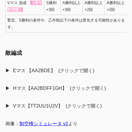
Vマス 混成
【渾作
S勝利
A勝利以上
A勝利以上
A勝利以上
戦増援】
×3回
×3回
×2回
×2回
暫定。S勝利の条件や、乙作戦以下の条件は変化する可能性がありま
す。
敵編成
Eマス 【AA2BDE】
Hマス【AA2BDFF1GH】
Vマス【TT2UU1U2V】
画像：
制空権シミュレータ v2
より