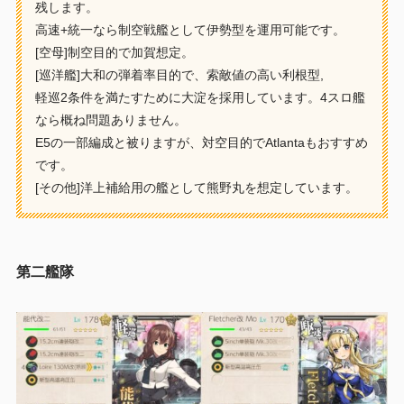
残します。
高速+統一なら制空戦艦として伊勢型を運用可能です。
[空母]制空目的で加賀想定。
[巡洋艦]大和の弾着率目的で、索敵値の高い利根型,
軽巡2条件を満たすために大淀を採用しています。4スロ艦
なら概ね問題ありません。
E5の一部編成と被りますが、対空目的でAtlantaもおすすめ
です。
[その他]洋上補給用の艦として熊野丸を想定しています。
第二艦隊