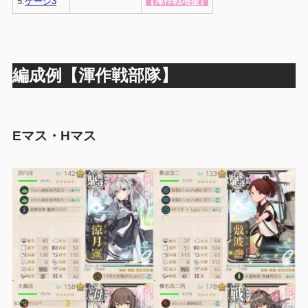
5.
ゲージ3
【渾作戦増援】
編成例【渾作戦部隊】
Eマス・Hマス