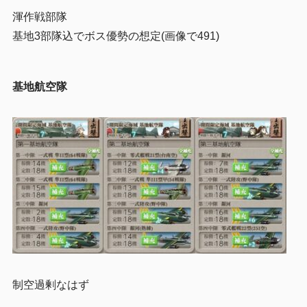
渾作戦部隊
基地3部隊込でボス優勢の想定(画像で491)
基地航空隊
制空過剰なはず