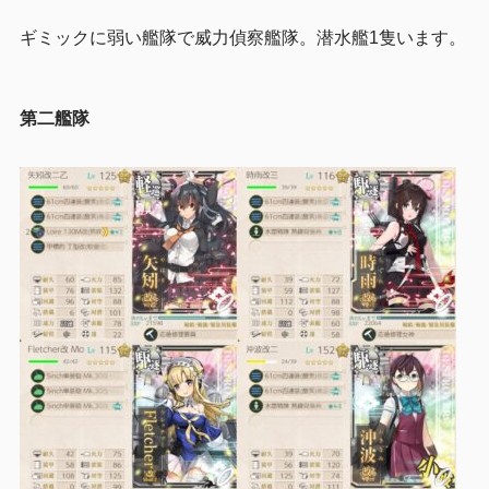
ギミックに弱い艦隊で威力偵察艦隊。潜水艦1隻います。
第二艦隊