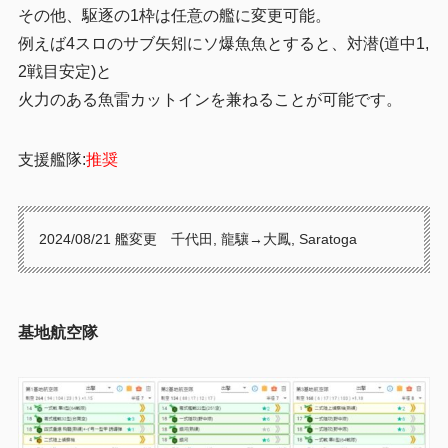
その他、駆逐の1枠は任意の艦に変更可能。
例えば4スロのサブ矢矧にソ爆魚魚とすると、対潜(道中1,
2戦目安定)と
火力のある魚雷カットインを兼ねることが可能です。
支援艦隊:
推奨
2024/08/21 艦変更 千代田, 龍驤→大鳳, Saratoga
基地航空隊