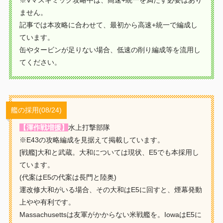
※Vマスギミック攻略中は、高速+統一を満たす必要はあり
ません。
記事では本攻略に合わせて、最初から高速+統一で編成し
ています。
缶やタービンが足りない場合、低速の削り編成等を流用し
てください。
艦の採用(08/24)
【渾作戦増援】
水上打撃部隊
※E43の攻略編成を見据えて掲載しています。
[戦艦]大和と武蔵。大和については現状、E5でも本採用し
ています。
(代案はE5の代案は長門と陸奥)
運改修大和がいる場合、その大和はE5に回すと、煙幕発動
上やや有利です。
Massachusettsは友軍がかからない米戦艦を。IowaはE5に