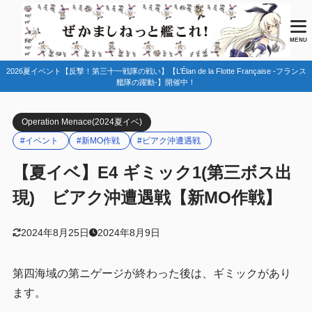
目次
MENU
2026夏イベント【反撃！第三十一戦隊の戦い】【L’Élan de la Flotte Française -フランス
1
マップ情報
艦隊の躍動-】開催中！
ギミック情報
1.1
Operation Menace(2024夏イベ)
敵編成
1.2
#イベント
#新MO作戦
#ビアク沖遭遇戦
特効艦・特効装備
1.3
【夏イベ】E4 ギミック1(第三ボス出
海域攻略手順
1.4
現) ビアク沖遭遇戦【新MO作戦】
2
編成例【渾作戦部隊】
Eマス・Hマス
2.1
2024年8月25日
2024年8月9日
基地航空隊
2.1.1
第四海域の第ニゲージが終わった後は、ギミックがあり
3
編成例【渾作戦増援】
ます。
Vマス
3.1