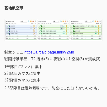
基地航空隊
制空シミュ:
https://aircalc.page.link/V2Mb
戦闘行動半径
T2:潜水(5) U:夜戦(-) U1:空襲(3) V:混成(3)
1部隊目:T2マスに集中
2部隊目:Vマスに集中
3部隊目:Vマスに集中
2,3部隊目は過剰気味です。防空にしたほうがいいかも。