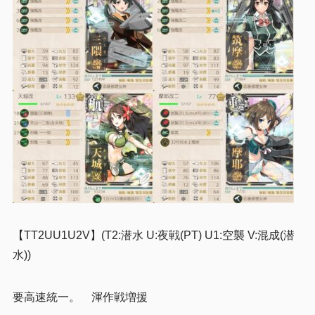
【TT2UU1U2V】(T2:潜水 U:夜戦(PT) U1:空襲 V:混成(潜
水))
要高速統一。 渾作戦増援