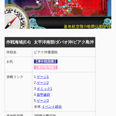
作戦海域(E4)
太平洋南部/ダバオ沖/ビアク島沖
作戦名
ビアク沖遭遇戦
お札
【渾作戦部隊】
【渾作戦増援】
攻略リンク
1.
ゲージ1
2.
ゲージ2
3.
ギミック1
4.
装甲破砕
5.
ゲージ3
全体:
イベント総合
基地航空隊
3部隊出撃可能