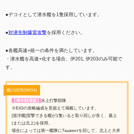
●デコイとして潜水艦を1隻採用しています。
●
対潜先制爆雷攻撃
を採用ください。
●各艦高速+統一の条件を満たしています。
・潜水艦を高速+化する場合、伊201, 伊203のみ可能で
す。
艦の採用(08/24)
【渾作戦増援】
水上打撃部隊
※E43の攻略編成を見据えて掲載しています。
[巡洋艦]雷撃できる艦が1隻いると取り回しが良く、最上
(または北上)を採用。
場合によっては第一艦隊にТашкентを回して、北上と大井