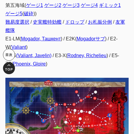
第五海域(
ゲージ1
ゲージ2
ゲージ3
ゲージ4
ギミック1
ゲージ5
(
破砕
))
難易度選択
/
史実艦特効艦
/
ドロップ
/
お札振分例
/
友軍
艦隊
E1-LM(
Mogador, Ташкент
) / E2K(
Mogadorサブ
) / E2-
W(
Valiant
)
E3-S
(Valiant, Javelin)
/ E3-X(
Rodney, Richelieu
) / E5-
ZZ(
Phoenix, Gloire
)