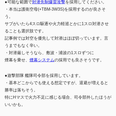
●可能な範囲で
対潜先制爆雷攻撃
を採用してください。
・本当は護衛空母(+TBM-3W3S)を採用するのが良さそ
う。
サブがいたら4スロ駆逐や火力軽巡とかに1スロ対潜させ
ることも選択肢です。
記事例では対空を優先して対潜はほぼ切っています。言
うまでもなく辛い。
・対潜厳しそうなら、敷波・浦波の1スロずつに
煙幕を乗せ、
煙幕システム
の採用でも良さそうです。
●遊撃部隊 艦隊司令部を採用しています。
・基本どこからでも使える想定ですが、退避が増えると
勝率は落ちそう。
特にHマスで火力不足に感じる場合、司令部外したほうが
いいかも。