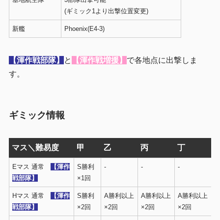
(ギミック1より出撃位置変更)
新艦
Phoenix(E4-3)
【渾作戦部隊】
と
【渾作戦増援】
で各地点に出撃しま
す。
ギミック情報
マス＼難易度
甲
乙
丙
丁
Eマス 通常
【渾作
S勝利
-
-
-
戦部隊】
×1回
Hマス 通常
【渾作
S勝利
A勝利以上
A勝利以上
A勝利以上
戦部隊】
×2回
×2回
×2回
×2回