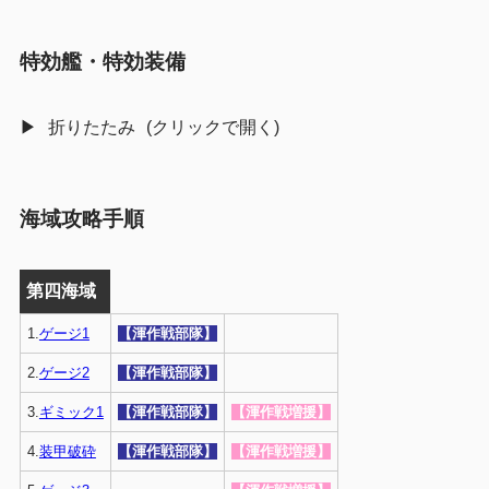
特効艦・特効装備
折りたたみ
海域攻略手順
第四海域
1.
ゲージ1
【渾作戦部隊】
2.
ゲージ2
【渾作戦部隊】
3.
ギミック1
【渾作戦部隊】
【渾作戦増援】
4.
装甲破砕
【渾作戦部隊】
【渾作戦増援】