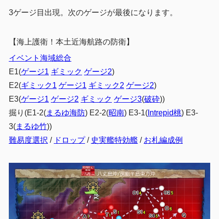
3ゲージ目出現。次のゲージが最後になります。
【海上護衛！本土近海航路の防衛】
イベント海域総合
E1(
ゲージ1
ギミック
ゲージ2
)
E2(
ギミック1
ゲージ1
ギミック2
ゲージ2
)
E3(
ゲージ1
ゲージ2
ギミック
ゲージ3
(
破砕
))
掘り(E1-2(
まるゆ海防
) E2-2(
昭南
) E3-1(
Intrepid桃
) E3-
3(
まるゆ竹
))
難易度選択
/
ドロップ
/
史実艦特効艦
/
お札編成例