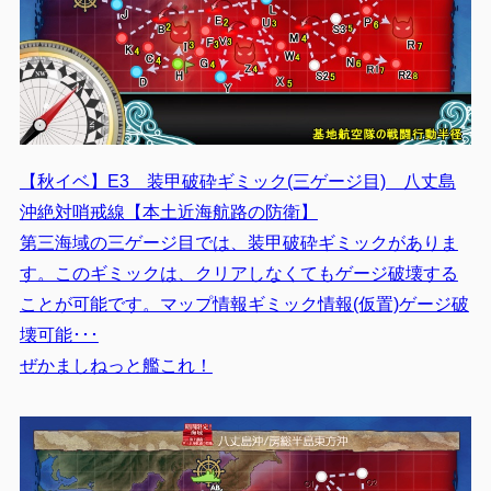
【秋イベ】E3 装甲破砕ギミック(三ゲージ目) 八丈島
沖絶対哨戒線【本土近海航路の防衛】
第三海域の三ゲージ目では、装甲破砕ギミックがありま
す。このギミックは、クリアしなくてもゲージ破壊する
ことが可能です。マップ情報ギミック情報(仮置)ゲージ破
壊可能･･･
ぜかましねっと艦これ！