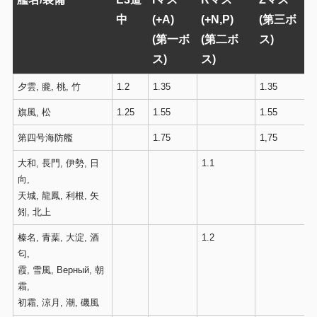
中
(+A)
(+N,P)
(第三ボ
(第一ボ
(第二ボ
ス)
ス)
ス)
夕雲, 朧, 桃, 竹
1.2
1.35
1.35
旗風, 松
1.25
1.55
1.55
第四号海防艦
1.75
1,75
大和, 長門, 伊勢, 日
1.1
向,
天城, 龍鳳, 利根, 矢
矧, 北上
榛名, 青葉, 大淀, 酒
1.2
匂,
霞, 雪風, Верный, 朝
霜,
初霜, 涼月, 潮, 磯風