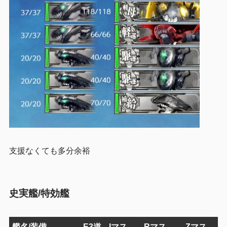
支援なくても多分余裕
史実艦/特効艦
艦名/装備
E3道
Iマス
Rマス
Zマス