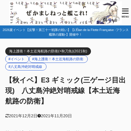
目次
MENU
2026夏イベント【反撃！第三十一戦隊の戦い】【L’Élan de la Flotte Française -フランス
1
マップ情報
艦隊の躍動-】開催中！
ギミック情報
1.1
海上護衛！本土近海航路の防衛(+秋刀魚)(2021秋)
敵編成
1.2
#イベント
#海上護衛！本土近海航路の防衛
道中
1.2.1
#八丈島沖絶対哨戒線
Bマス・Eマス・Mマス(空襲)
1.2.1.1
【秋イベ】E3 ギミック(三ゲージ目出
Nマス(通常)
1.2.1.2
現) 八丈島沖絶対哨戒線【本土近海
R1マス(対潜)
1.2.1.3
航路の防衛】
ギミック地点
1.2.2
2021年12月2日
2021年11月20日
R2マス(連合)
1.2.2.1
史実艦/特効艦
1.3