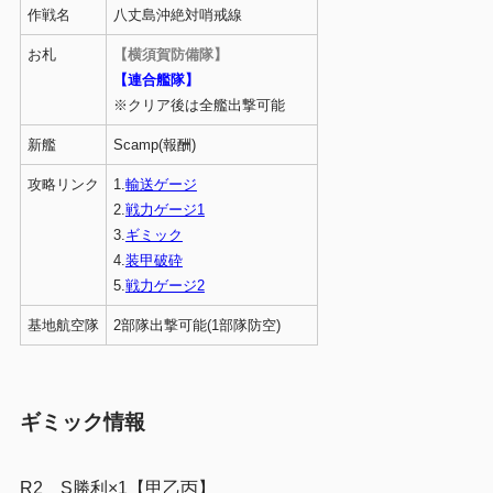
作戦名
八丈島沖絶対哨戒線
お札
【横須賀防備隊】
【連合艦隊】
※クリア後は全艦出撃可能
新艦
Scamp(報酬)
攻略リンク
1.
輸送ゲージ
2.
戦力ゲージ1
3.
ギミック
4.
装甲破砕
5.
戦力ゲージ2
基地航空隊
2部隊出撃可能(1部隊防空)
ギミック情報
R2 S勝利×1【甲乙丙】