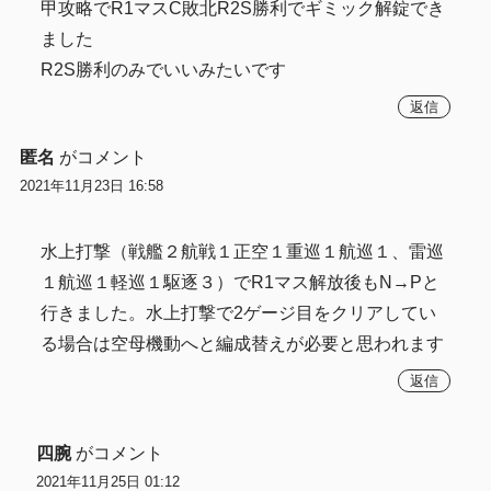
甲攻略でR1マスC敗北R2S勝利でギミック解錠でき
ました
R2S勝利のみでいいみたいです
返信
匿名
がコメント
2021年11月23日 16:58
水上打撃（戦艦２航戦１正空１重巡１航巡１、雷巡
１航巡１軽巡１駆逐３）でR1マス解放後もN→Pと
行きました。水上打撃で2ゲージ目をクリアしてい
る場合は空母機動へと編成替えが必要と思われます
返信
四腕
がコメント
2021年11月25日 01:12