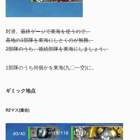
対潜。
最終ゲージで東海を使うので、
基地の1部隊を東海にしとくのが無難。
2部隊のうち、後続部隊を東海にしましょう。
1部隊のうち何個かを東海(九〇一空)に。
ギミック地点
R2マス(連合)