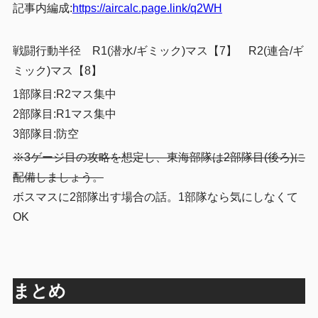
記事内編成:
https://aircalc.page.link/q2WH
戦闘行動半径 R1(潜水/ギミック)マス【7】 R2(連合/ギ
ミック)マス【8】
1部隊目:R2マス集中
2部隊目:R1マス集中
3部隊目:防空
※3ゲージ目の攻略を想定し、東海部隊は2部隊目(後ろ)に
配備しましょう。
ボスマスに2部隊出す場合の話。1部隊なら気にしなくて
OK
まとめ