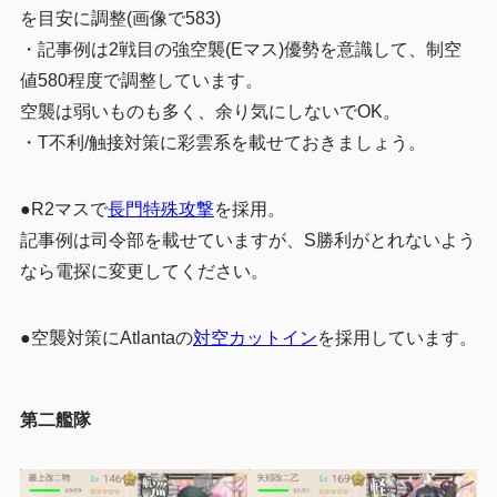
を目安に調整(画像で583)
・記事例は2戦目の強空襲(Eマス)優勢を意識して、制空
値580程度で調整しています。
空襲は弱いものも多く、余り気にしないでOK。
・T不利/触接対策に彩雲系を載せておきましょう。
●R2マスで
長門特殊攻撃
を採用。
記事例は司令部を載せていますが、S勝利がとれないよう
なら電探に変更してください。
●空襲対策にAtlantaの
対空カットイン
を採用しています。
第二艦隊