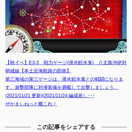
【秋イベ】E3-3 戦力ゲージ(潜水鮫水鬼) 八丈島沖絶対
哨戒線【本土近海航路の防衛】
第三海域の第三ゲージは、潜水鮫水鬼との戦闘になりま
す。遊撃部隊に対潜装備を満載して出撃しましょう。
(2021/11/21 更新)(2021/11/24 編成差し･･･
ぜかましねっと艦これ！
この記事をシェアする