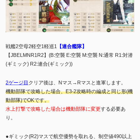
戦艦2空母2軽空1軽巡1
【連合艦隊】
【JBELMNR1R2】(B:空襲 E:空襲 M:空襲 N:通常 R1:対潜
(ギミック) R2:連合(ギミック))
2ゲージ目
クリア後は、Nマス→Rマスと進軍します。
機動部隊で攻略した場合、E3-2攻略時の編成と同じ形(機
動部隊)でOKです。
水上打撃で攻略した場合は機動部隊に変更
する必要あ
り。
●ギミック(R2)マスで航空優勢を取れる、制空値490以上