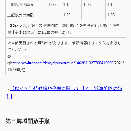
上記以外の駆逐
1.05
1.1
1.05
1.1
上記以外の海防
1.25
1.25
E3-3(Zマス)に対し装甲破砕時、特効艦に1.2倍,その他の艦に1.1倍,
対【潜水鮫水鬼】に1.1倍の補正あり。
※今後更新される可能性があります。最新情報はリンク先を参照し
てください。
参
考:
https://twitter.com/dewydrops/status/1462811027708416000
(2021/
11/23時点)
→
【秋イベ】特効艦や倍率に関して【本土近海航路の防
衛】
第三海域開放手順