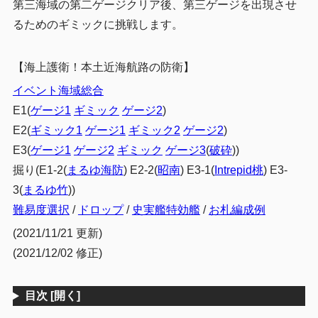
第三海域の第二ゲージクリア後、第三ゲージを出現させ
第三海域開放手順
1.4
るためのギミックに挑戦します。
2
編成例
【海上護衛！本土近海航路の防衛】
R1・R2
2.1
イベント海域総合
第一艦隊
2.1.1
E1(
ゲージ1
ギミック
ゲージ2
)
第二艦隊
2.1.2
E2(
ギミック1
ゲージ1
ギミック2
ゲージ2
)
基地航空隊
2.1.3
E3(
ゲージ1
ゲージ2
ギミック
ゲージ3
(
破砕
))
掘り(E1-2(
まるゆ海防
) E2-2(
昭南
) E3-1(
Intrepid桃
) E3-
3
まとめ
3(
まるゆ竹
))
難易度選択
/
ドロップ
/
史実艦特効艦
/
お札編成例
(2021/11/21 更新)
(2021/12/02 修正)
目次
[開く]