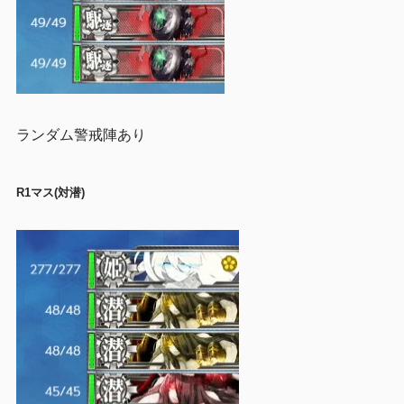
ランダム警戒陣あり
R1マス(対潜)