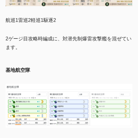
航巡1雷巡2軽巡1駆逐2
2ゲージ目攻略時編成に、対潜先制爆雷攻撃艦を混ぜてい
ます。
基地航空隊